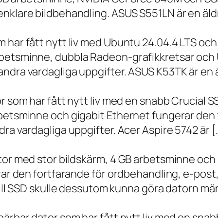
nklare bildbehandling. ASUS S551LN är en äld
m har fått nytt liv med Ubuntu 24.04.4 LTS oc
betsminne, dubbla Radeon-grafikkretsar och U
ndra vardagliga uppgifter. ASUS K53TK är en ä
r som har fått nytt liv med en snabb Crucial S
rbetsminne och gigabit Ethernet fungerar den 
ra vardagliga uppgifter. Acer Aspire 5742 är [
ator med stor bildskärm, 4 GB arbetsminne oc
erar den fortfarande för ordbehandling, e-post
 till SSD skulle dessutom kunna göra datorn m
bärbar dator som har fått nytt liv med en sna