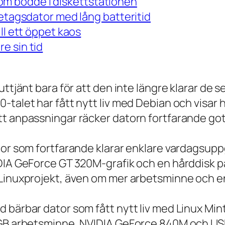
m bodde i diskettstationen
retagsdator med lång batteritid
ll ett öppet kaos
e sin tid
 uttjänt bara för att den inte längre klarar 
talet har fått nytt liv med Debian och visar h
t anpassningar räcker datorn fortfarande gott
tor som fortfarande klarar enklare vardagsuppg
IDIA GeForce GT 320M-grafik och en hårddisk p
 Linuxprojekt, även om mer arbetsminne och en
 bärbar dator som fått nytt liv med Linux Min
 GB arbetsminne, NVIDIA GeForce 840M och USB