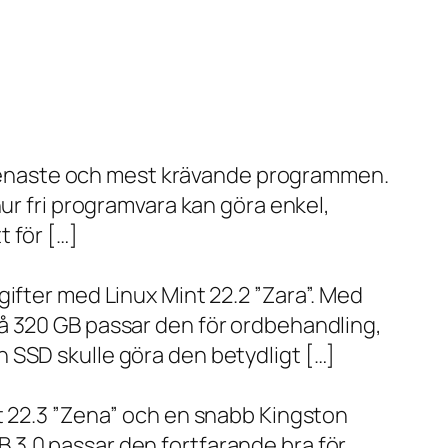
de senaste och mest krävande programmen.
ur fri programvara kan göra enkel,
 för […]
ifter med Linux Mint 22.2 ”Zara”. Med
å 320 GB passar den för ordbehandling,
 SSD skulle göra den betydligt […]
t 22.3 ”Zena” och en snabb Kingston
 3.0 passar den fortfarande bra för