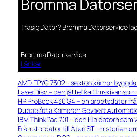
Bromma Datorser
Trasig Dator? Bromma Datorservice lag
Bromma Datorservice
Länkar
AMD EPYC 7302 – sexton kärnor byggda 
LaserDisc – den jättelika filmskivan so
HP ProBook 430 G4 – en arbetsdator frå
Dubbelåtta Kameran Gevaert Automatic 
IBM ThinkPad 701 – den lilla datorn som 
Från stordator till Atari ST – historien