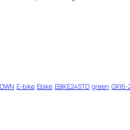
DOWN
E-bike
Ebike
EBIKE24STD
green
GX16-