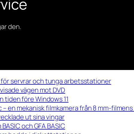
vice
ar den.
för servrar och tunga arbetsstationer
m visade vägen mot DVD
n tiden före Windows 11
– en mekanisk filmkamera från 8 mm-filmens 
vecklade ut sina vingar
 om BASIC och GFA BASIC