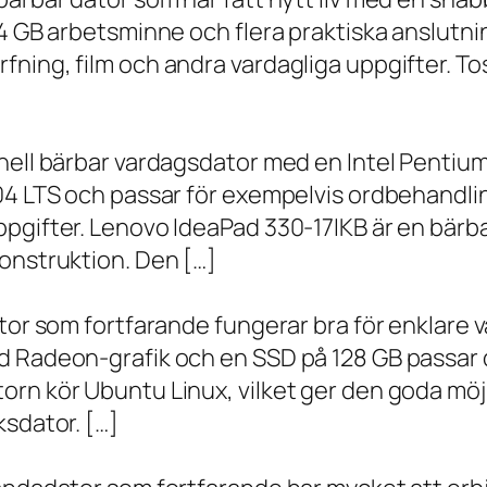
 4 GB arbetsminne och flera praktiska anslutni
ning, film och andra vardagliga uppgifter. To
onell bärbar vardagsdator med en Intel Penti
.04 LTS och passar för exempelvis ordbehandli
ppgifter. Lenovo IdeaPad 330-17IKB är en bärb
onstruktion. Den […]
ator som fortfarande fungerar bra för enklare
d Radeon-grafik och en SSD på 128 GB passar 
orn kör Ubuntu Linux, vilket ger den goda möj
ksdator. […]