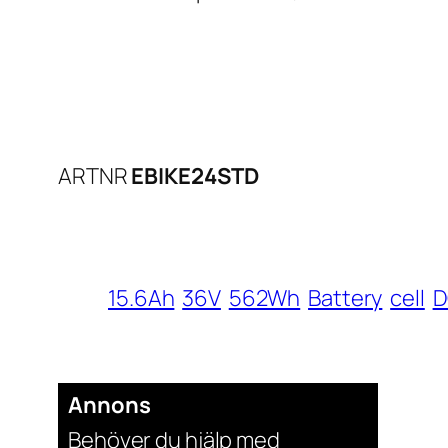
ARTNR
EBIKE24STD
15.6Ah
36V
562Wh
Battery
cell
Annons
Behöver du hjälp med