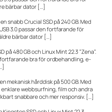
re bärbar dator […]
h en snabb Crucial SSD på 240 GB. Med
SB 3.0 passar den fortfarande för
ldre bärbar dator […]
SD på 480 GB och Linux Mint 22.3 ”Zena”.
fortfarande bra för ordbehandling, e-
…]
h en mekanisk hårddisk på 500 GB. Med
, enklare webbsurfning, film och andra
ärkbart snabbare och mer responsiv. […]
bb Kingston SSD och Linux Mint 22.3