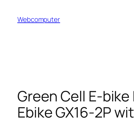
Hoppa
till
Webcomputer
innehåll
Green Cell E-bik
Ebike GX16-2P wi