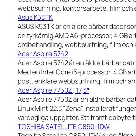
webbsurfning, kontorsarbete, film och e
Asus K53TK
ASUS K53TK är en äldre bärbar dator so
en fyrkärnig AMD A6-processor, 4 GB ar
ordbehandling, webbsurfning, film och a
Acer Aspire 5742
Acer Aspire 5742 är en äldre bärbar dato
Med en Intel Core i5-processor, 4 GB a
post, enklare webbsurfning, film och and
Acer Aspire 7750Z , 17,3″
Acer Aspire 7750Z är en äldre bärbar d
Linux Mint 22.3 ”Zena” installerat fung
vardagliga uppgifter. Ett framtida byte
TOSHIBA SATELLITE C850-1DW
Toshiba Satellite C850-1DW är en äldre 