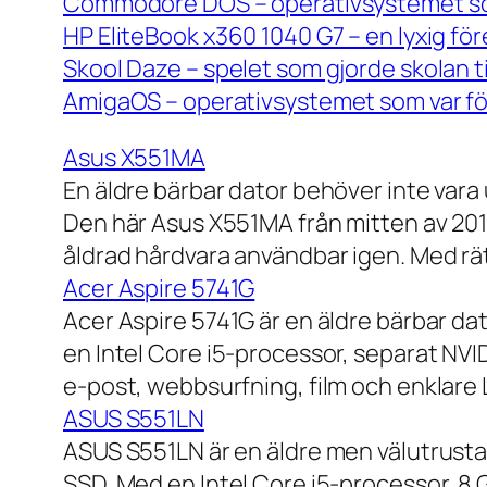
Commodore DOS – operativsystemet so
HP EliteBook x360 1040 G7 – en lyxig fö
Skool Daze – spelet som gjorde skolan ti
AmigaOS – operativsystemet som var för
Asus X551MA
En äldre bärbar dator behöver inte vara
Den här Asus X551MA från mitten av 2010-
åldrad hårdvara användbar igen. Med rät
Acer Aspire 5741G
Acer Aspire 5741G är en äldre bärbar da
en Intel Core i5-processor, separat NV
e-post, webbsurfning, film och enklare
ASUS S551LN
ASUS S551LN är en äldre men välutrustad
SSD. Med en Intel Core i5-processor, 8