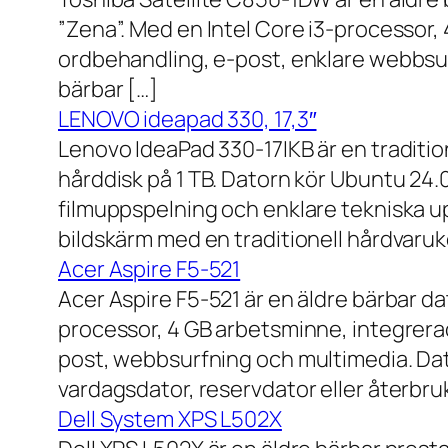
”Zena”. Med en Intel Core i3-processor,
ordbehandling, e-post, enklare webbsurf
bärbar […]
LENOVO ideapad 330, 17,3″
Lenovo IdeaPad 330-17IKB är en traditi
hårddisk på 1 TB. Datorn kör Ubuntu 24
filmuppspelning och enklare tekniska u
bildskärm med en traditionell hårdvaruk
Acer Aspire F5-521
Acer Aspire F5-521 är en äldre bärbar d
processor, 4 GB arbetsminne, integrera
post, webbsurfning och multimedia. Dat
vardagsdator, reservdator eller återbru
Dell System XPS L502X