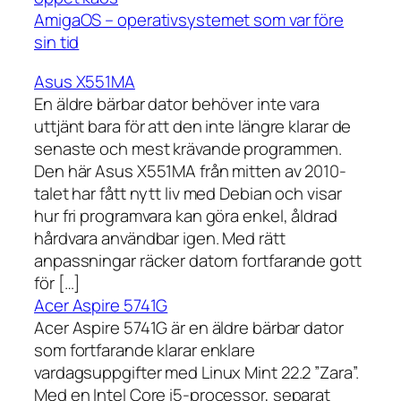
AmigaOS – operativsystemet som var före
sin tid
Asus X551MA
En äldre bärbar dator behöver inte vara
uttjänt bara för att den inte längre klarar de
senaste och mest krävande programmen.
Den här Asus X551MA från mitten av 2010-
talet har fått nytt liv med Debian och visar
hur fri programvara kan göra enkel, åldrad
hårdvara användbar igen. Med rätt
anpassningar räcker datorn fortfarande gott
för […]
Acer Aspire 5741G
Acer Aspire 5741G är en äldre bärbar dator
som fortfarande klarar enklare
vardagsuppgifter med Linux Mint 22.2 ”Zara”.
Med en Intel Core i5-processor, separat