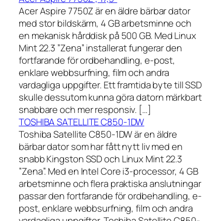
Acer Aspire 7750Z är en äldre bärbar dator
med stor bildskärm, 4 GB arbetsminne och
en mekanisk hårddisk på 500 GB. Med Linux
Mint 22.3 ”Zena” installerat fungerar den
fortfarande för ordbehandling, e-post,
enklare webbsurfning, film och andra
vardagliga uppgifter. Ett framtida byte till SSD
skulle dessutom kunna göra datorn märkbart
snabbare och mer responsiv. […]
TOSHIBA SATELLITE C850-1DW
Toshiba Satellite C850-1DW är en äldre
bärbar dator som har fått nytt liv med en
snabb Kingston SSD och Linux Mint 22.3
”Zena”. Med en Intel Core i3-processor, 4 GB
arbetsminne och flera praktiska anslutningar
passar den fortfarande för ordbehandling, e-
post, enklare webbsurfning, film och andra
vardagliga uppgifter. Toshiba Satellite C850-