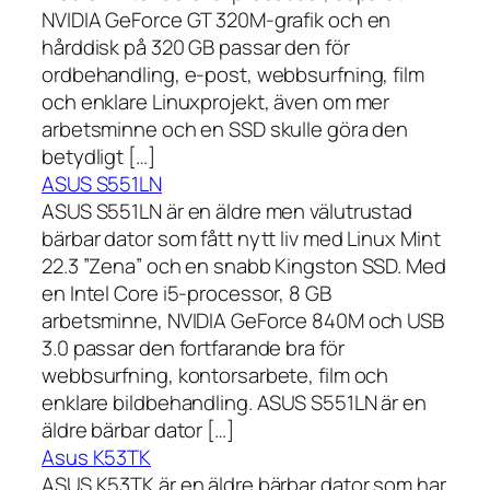
NVIDIA GeForce GT 320M-grafik och en
hårddisk på 320 GB passar den för
ordbehandling, e-post, webbsurfning, film
och enklare Linuxprojekt, även om mer
arbetsminne och en SSD skulle göra den
betydligt […]
ASUS S551LN
ASUS S551LN är en äldre men välutrustad
bärbar dator som fått nytt liv med Linux Mint
22.3 ”Zena” och en snabb Kingston SSD. Med
en Intel Core i5-processor, 8 GB
arbetsminne, NVIDIA GeForce 840M och USB
3.0 passar den fortfarande bra för
webbsurfning, kontorsarbete, film och
enklare bildbehandling. ASUS S551LN är en
äldre bärbar dator […]
Asus K53TK
ASUS K53TK är en äldre bärbar dator som har