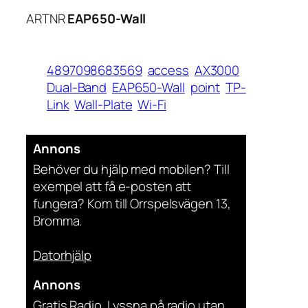
ARTNR
EAP650-Wall
4897098683569
access
AX3000
Dual-Band
EAP650-Wall
point
TP-
Link
Wall-Plate
Wi-Fi
Annons
Behöver du hjälp med mobilen? Till
exempel att få e-posten att
fungera? Kom till Orrspelsvägen 13,
Bromma.
Datorhjälp
Annons
Gratis Radio. Lyssna på radio utan