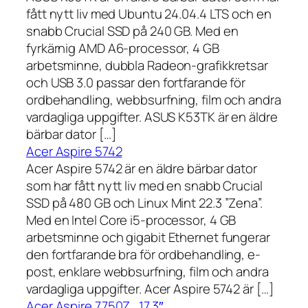
fått nytt liv med Ubuntu 24.04.4 LTS och en
snabb Crucial SSD på 240 GB. Med en
fyrkärnig AMD A6-processor, 4 GB
arbetsminne, dubbla Radeon-grafikkretsar
och USB 3.0 passar den fortfarande för
ordbehandling, webbsurfning, film och andra
vardagliga uppgifter. ASUS K53TK är en äldre
bärbar dator […]
Acer Aspire 5742
Acer Aspire 5742 är en äldre bärbar dator
som har fått nytt liv med en snabb Crucial
SSD på 480 GB och Linux Mint 22.3 ”Zena”.
Med en Intel Core i5-processor, 4 GB
arbetsminne och gigabit Ethernet fungerar
den fortfarande bra för ordbehandling, e-
post, enklare webbsurfning, film och andra
vardagliga uppgifter. Acer Aspire 5742 är […]
Acer Aspire 7750Z , 17,3″