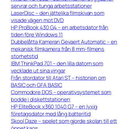
servrar och tunga arbetsstationer
LaserDisc – den jättelika filmskivan som
visade vägen mot DVD
HP ProBook 430 G4 – en arbetsdator från
tiden före Windows 11
Dubbelåtta Kameran Gevaert Automatic – en
mekanisk filmkamera från 8 mm-filmens
storhetstid
IBM ThinkPad 701 – den lilla datorn som
vecklade ut sina vingar
Från stordator till Atari ST – historien om
BASIC och GFA BASIC
Commodore DOS – operativsystemet som
bodde i diskettstationen
HP EliteBook x360 1040 G7 – en lyxig
företagsdator med lång batteritid
Skool Daze – spelet som gjorde skolan till ett
öppet kaos