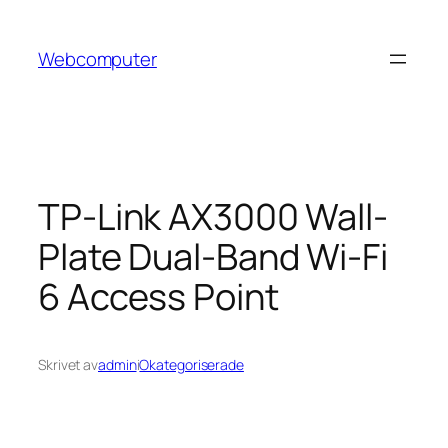
Hoppa
till
Webcomputer
innehåll
TP-Link AX3000 Wall-
Plate Dual-Band Wi-Fi
6 Access Point
Skrivet av
admin
i
Okategoriserade