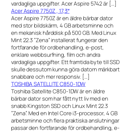
vardagliga uppgifter. Acer Aspire 5742 är […]
Acer Aspire 7750Z , 17,3″
Acer Aspire 7750Z är en äldre bärbar dator
med stor bildskärm, 4 GB arbetsminne och
en mekanisk hårddisk på 500 GB. Med Linux
Mint 22.3 ”Zena” installerat fungerar den
fortfarande för ordbehandling, e-post,
enklare webbsurfning, film och andra
vardagliga uppgifter. Ett framtida byte till SSD
skulle dessutom kunna göra datorn märkbart
snabbare och mer responsiv. […]
TOSHIBA SATELLITE C850-1DW
Toshiba Satellite C850-1DW är en äldre
bärbar dator som har fått nytt liv med en
snabb Kingston SSD och Linux Mint 22.3
”Zena”. Med en Intel Core i3-processor, 4 GB
arbetsminne och flera praktiska anslutningar
passar den fortfarande för ordbehandling, e-