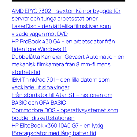
AMD EPYC 7302 – sexton kärnor byggda för
servrar och tunga arbetsstationer
LaserDisc – den jättelika filmskivan som
visade vägen mot DVD
HP ProBook 430 G4 – en arbetsdator från
tiden före Windows 11
Dubbelåtta Kameran Gevaert Automatic – en
mekanisk filmkamera från 8 mm-filmens
storhetstid
IBM ThinkPad 701 – den lilla datorn som
vecklade ut sina vingar
Från stordator till Atari ST – historien om
BASIC och GFA BASIC
Commodore DOS – operativsystemet som
bodde i diskettstationen
HP EliteBook x360 1040 G7 – en lyxig
företagsdator med lång batteritid