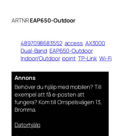
ARTNR
EAP650-Outdoor
4897098683552
access
AX3000
Dual-Band
EAP650-Outdoor
Indoor/Outdoor
point
TP-Link
Wi-Fi
Annons
Behöver du hjälp med mobilen? Till
exempel att få e-posten att
fungera? Kom till Orrspelsvägen 13,
Bromma.
Datorhjälp