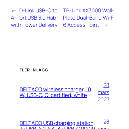
←
D-Link USB-C to
TP-Link AX3000 Wall-
4-Port USB 3.0 Hub
Plate Dual-Band Wi-Fi
with Power Delivery
6 Access Point
→
FLER INLÄGG
28
DELTACO wireless charger, 10
mars
W, USB-C, Qi certified, white
2023
28
DELTACO USB charging station,
mars
7x USB-A 2.4 A, 3x USB-C PD 20