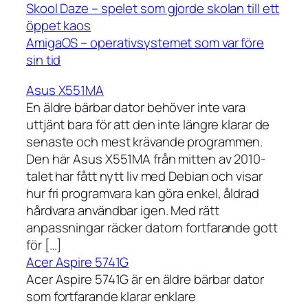
Skool Daze – spelet som gjorde skolan till ett
öppet kaos
AmigaOS – operativsystemet som var före
sin tid
Asus X551MA
En äldre bärbar dator behöver inte vara
uttjänt bara för att den inte längre klarar de
senaste och mest krävande programmen.
Den här Asus X551MA från mitten av 2010-
talet har fått nytt liv med Debian och visar
hur fri programvara kan göra enkel, åldrad
hårdvara användbar igen. Med rätt
anpassningar räcker datorn fortfarande gott
för […]
Acer Aspire 5741G
Acer Aspire 5741G är en äldre bärbar dator
som fortfarande klarar enklare