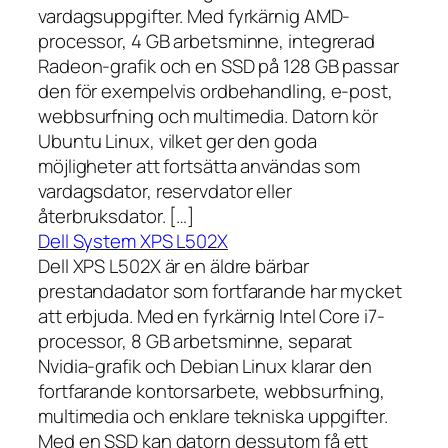
vardagsuppgifter. Med fyrkärnig AMD-
processor, 4 GB arbetsminne, integrerad
Radeon-grafik och en SSD på 128 GB passar
den för exempelvis ordbehandling, e-post,
webbsurfning och multimedia. Datorn kör
Ubuntu Linux, vilket ger den goda
möjligheter att fortsätta användas som
vardagsdator, reservdator eller
återbruksdator. […]
Dell System XPS L502X
Dell XPS L502X är en äldre bärbar
prestandadator som fortfarande har mycket
att erbjuda. Med en fyrkärnig Intel Core i7-
processor, 8 GB arbetsminne, separat
Nvidia-grafik och Debian Linux klarar den
fortfarande kontorsarbete, webbsurfning,
multimedia och enklare tekniska uppgifter.
Med en SSD kan datorn dessutom få ett