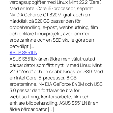
vardagsuppgifter med Linux Mint 22.2 ”Zara”.
Med en Intel Core i5-processor, separat
NVIDIA GeForce GT 320M-grafik och en
hårddisk på 320 GB passar den för
ordbehandling, e-post, webbsurfning, film
och enklare Linuxprojekt, även om mer
arbetsminne och en SSD skulle göra den
betydligt […]
ASUS S551LN
ASUS S551LN är en äldre men välutrustad
bärbar dator som fått nytt liv med Linux Mint
22.3 ”Zena” och en snabb Kingston SSD. Med
en Intel Core i5-processor, 8 GB
arbetsminne, NVIDIA GeForce 840M och USB
3.0 passar den fortfarande bra för
webbsurfning, kontorsarbete, film och
enklare bildbehandling. ASUS S551LN är en
äldre bärbar dator […]