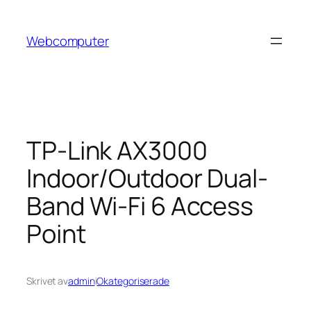
Hoppa
till
Webcomputer
innehåll
TP-Link AX3000
Indoor/Outdoor Dual-
Band Wi-Fi 6 Access
Point
Skrivet av
admin
i
Okategoriserade