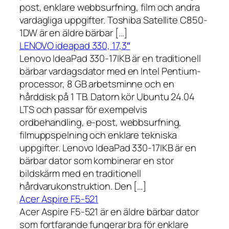
post, enklare webbsurfning, film och andra
vardagliga uppgifter. Toshiba Satellite C850-
1DW är en äldre bärbar […]
LENOVO ideapad 330, 17,3″
Lenovo IdeaPad 330-17IKB är en traditionell
bärbar vardagsdator med en Intel Pentium-
processor, 8 GB arbetsminne och en
hårddisk på 1 TB. Datorn kör Ubuntu 24.04
LTS och passar för exempelvis
ordbehandling, e-post, webbsurfning,
filmuppspelning och enklare tekniska
uppgifter. Lenovo IdeaPad 330-17IKB är en
bärbar dator som kombinerar en stor
bildskärm med en traditionell
hårdvarukonstruktion. Den […]
Acer Aspire F5-521
Acer Aspire F5-521 är en äldre bärbar dator
som fortfarande fungerar bra för enklare