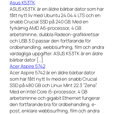
Asus K53TK
ASUS K53TK är en äldre bärbar dator som har
fått nytt liv med Ubuntu 24.04.4 LTS och en
snabb Crucial SSD på 240 GB. Med en
fyrkärnig AMD A6-processor, 4 GB
arbetsminne, dubbla Radeon-grafikkretsar
och USB 3.0 passar den fortfarande för
ordbehandling, webbsurfning, film och andra
vardagliga uppgifter. ASUS K53TK är en äldre
bärbar dator […]
Acer Aspire 5742
Acer Aspire 5742 är en äldre bärbar dator
som har fått nytt liv med en snabb Crucial
SSD på 480 GB och Linux Mint 22.3 ”Zena”.
Med en Intel Core i5-processor, 4 GB
arbetsminne och gigabit Ethernet fungerar
den fortfarande bra för ordbehandling, e-
post, enklare webbsurfning, film och andra