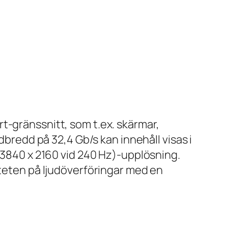
t-gränssnitt, som t.ex. skärmar,
dbredd på 32,4 Gb/s kan innehåll visas i
 (3840 x 2160 vid 240 Hz)-upplösning.
iteten på ljudöverföringar med en