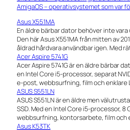
AmigaOS – operativsystemet som var för
Asus X551MA
En äldre bärbar dator behöver inte vara
Den här Asus X551MA från mitten av 2010-
åldrad hårdvara användbar igen. Med rät
Acer Aspire 5741G
Acer Aspire 5741G är en äldre bärbar da
en Intel Core i5-processor, separat NV
e-post, webbsurfning, film och enklare
ASUS S551LN
ASUS S551LN är en äldre men välutrustad
SSD. Med en Intel Core i5-processor, 8
webbsurfning, kontorsarbete, film och e
Asus K53TK