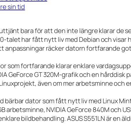
e sin tid
 uttjänt bara för att den inte längre klarar 
talet har fått nytt liv med Debian och visar h
t anpassningar räcker datorn fortfarande gott
tor som fortfarande klarar enklare vardagsuppg
IDIA GeForce GT 320M-grafik och en hårddisk p
 Linuxprojekt, även om mer arbetsminne och en
 bärbar dator som fått nytt liv med Linux Min
 GB arbetsminne, NVIDIA GeForce 840M och USB
nklare bildbehandling. ASUS S551LN är en äld