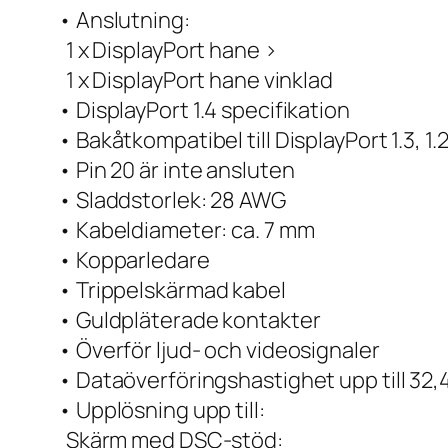
• Anslutning:
1 x DisplayPort hane >
1 x DisplayPort hane vinklad
• DisplayPort 1.4 specifikation
• Bakåtkompatibel till DisplayPort 1.3, 1.2
• Pin 20 är inte ansluten
• Sladdstorlek: 28 AWG
• Kabeldiameter: ca. 7 mm
• Kopparledare
• Trippelskärmad kabel
• Guldpläterade kontakter
• Överför ljud- och videosignaler
• Dataöverföringshastighet upp till 32,
• Upplösning upp till:
Skärm med DSC-stöd: