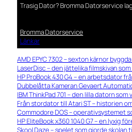
Trasig Dator? Bromma Datorservice lag
Bromma Datorservice
Länkar
AMD EPYC 7302 – sexton kärnor byggda 
LaserDisc – den jättelika filmskivan so
HP ProBook 430 G4 – en arbetsdator frå
Dubbelåtta Kameran Gevaert Automatic 
IBM ThinkPad 701 – den lilla datorn som 
Från stordator till Atari ST – historien
Commodore DOS – operativsystemet so
HP EliteBook x360 1040 G7 – en lyxig fö
Skool Daze – spelet som gjorde skolan ti