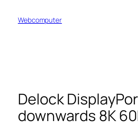
Hoppa
till
Webcomputer
innehåll
Delock DisplayPor
downwards 8K 60