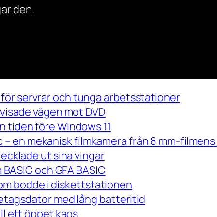
ar den.
för servrar och tunga arbetsstationer
m visade vägen mot DVD
n tiden före Windows 11
– en mekanisk filmkamera från 8 mm-filmens 
vecklade ut sina vingar
 om BASIC och GFA BASIC
m bodde i diskettstationen
retagsdator med lång batteritid
ll ett öppet kaos