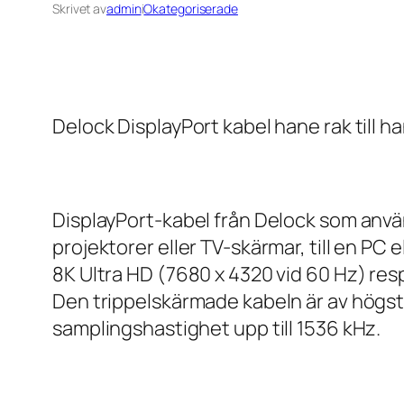
Skrivet av
admin
i
Okategoriserade
Delock DisplayPort kabel hane rak till 
DisplayPort-kabel från Delock som använ
projektorer eller TV-skärmar, till en PC 
8K Ultra HD (7680 x 4320 vid 60 Hz) res
Den trippelskärmade kabeln är av högsta
samplingshastighet upp till 1536 kHz.