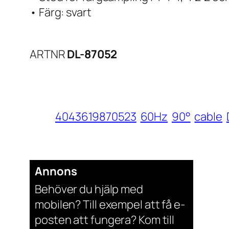
• Färg: svart
ARTNR
DL-87052
4043619870523
60Hz
90°
cable
Annons
Behöver du hjälp med
mobilen? Till exempel att få e-
posten att fungera? Kom till