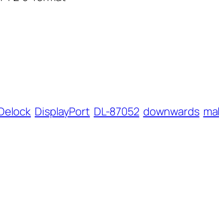
Delock
DisplayPort
DL-87052
downwards
ma