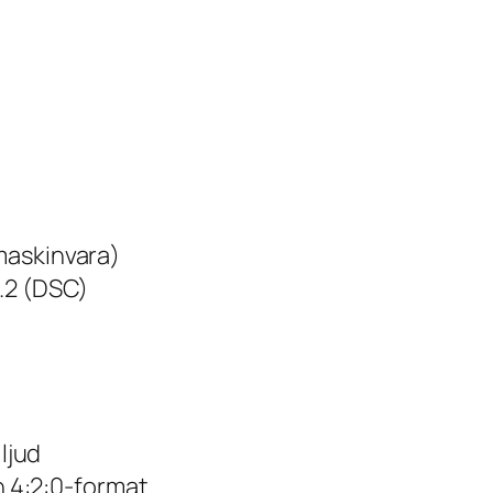
maskinvara)
.2 (DSC)
t
 ljud
ch 4:2:0-format