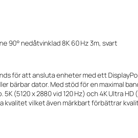
hane 90° nedåtvinklad 8K 60 Hz 3m, svart
ds för att ansluta enheter med ett DisplayPor
eller bärbar dator. Med stöd för en maximal ban
p. 5K (5120 x 2880 vid 120 Hz) och 4K Ultra HD
 kvalitet vilket även märkbart förbättrar kval