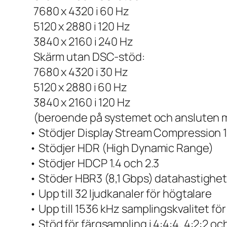
7680 x 4320 i 60 Hz
5120 x 2880 i 120 Hz
3840 x 2160 i 240 Hz
Skärm utan DSC-stöd:
7680 x 4320 i 30 Hz
5120 x 2880 i 60 Hz
3840 x 2160 i 120 Hz
(beroende på systemet och ansluten 
• Stödjer Display Stream Compression 1
• Stödjer HDR (High Dynamic Range)
• Stödjer HDCP 1.4 och 2.3
• Stöder HBR3 (8,1 Gbps) datahastighe
• Upp till 32 ljudkanaler för högtalare
• Upp till 1536 kHz samplingskvalitet för
• Stöd för färgsampling i 4:4:4, 4:2:2 o