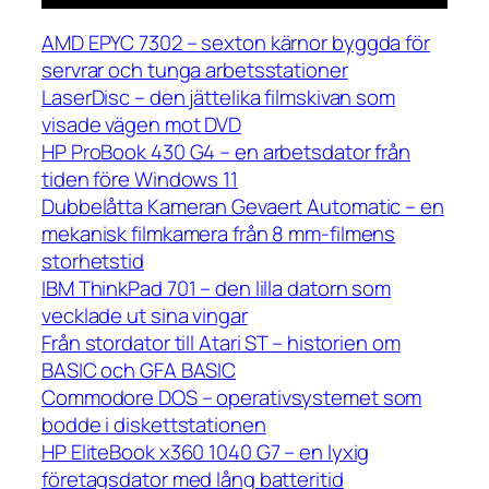
AMD EPYC 7302 – sexton kärnor byggda för
servrar och tunga arbetsstationer
LaserDisc – den jättelika filmskivan som
visade vägen mot DVD
HP ProBook 430 G4 – en arbetsdator från
tiden före Windows 11
Dubbelåtta Kameran Gevaert Automatic – en
mekanisk filmkamera från 8 mm-filmens
storhetstid
IBM ThinkPad 701 – den lilla datorn som
vecklade ut sina vingar
Från stordator till Atari ST – historien om
BASIC och GFA BASIC
Commodore DOS – operativsystemet som
bodde i diskettstationen
HP EliteBook x360 1040 G7 – en lyxig
företagsdator med lång batteritid