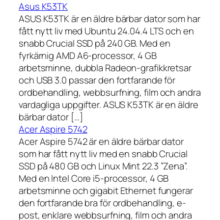
Asus K53TK
ASUS K53TK är en äldre bärbar dator som har
fått nytt liv med Ubuntu 24.04.4 LTS och en
snabb Crucial SSD på 240 GB. Med en
fyrkärnig AMD A6-processor, 4 GB
arbetsminne, dubbla Radeon-grafikkretsar
och USB 3.0 passar den fortfarande för
ordbehandling, webbsurfning, film och andra
vardagliga uppgifter. ASUS K53TK är en äldre
bärbar dator […]
Acer Aspire 5742
Acer Aspire 5742 är en äldre bärbar dator
som har fått nytt liv med en snabb Crucial
SSD på 480 GB och Linux Mint 22.3 ”Zena”.
Med en Intel Core i5-processor, 4 GB
arbetsminne och gigabit Ethernet fungerar
den fortfarande bra för ordbehandling, e-
post, enklare webbsurfning, film och andra