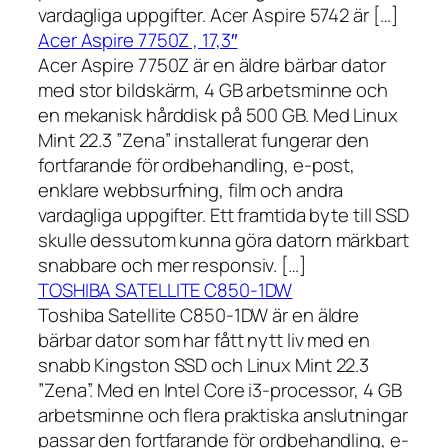
vardagliga uppgifter. Acer Aspire 5742 är […]
Acer Aspire 7750Z , 17,3″
Acer Aspire 7750Z är en äldre bärbar dator
med stor bildskärm, 4 GB arbetsminne och
en mekanisk hårddisk på 500 GB. Med Linux
Mint 22.3 ”Zena” installerat fungerar den
fortfarande för ordbehandling, e-post,
enklare webbsurfning, film och andra
vardagliga uppgifter. Ett framtida byte till SSD
skulle dessutom kunna göra datorn märkbart
snabbare och mer responsiv. […]
TOSHIBA SATELLITE C850-1DW
Toshiba Satellite C850-1DW är en äldre
bärbar dator som har fått nytt liv med en
snabb Kingston SSD och Linux Mint 22.3
”Zena”. Med en Intel Core i3-processor, 4 GB
arbetsminne och flera praktiska anslutningar
passar den fortfarande för ordbehandling, e-