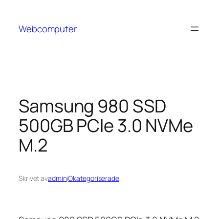
Hoppa
till
Webcomputer
innehåll
Samsung 980 SSD
500GB PCIe 3.0 NVMe
M.2
Skrivet av
admin
i
Okategoriserade