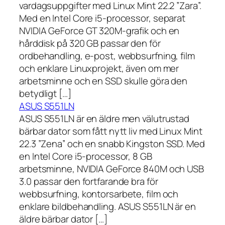
vardagsuppgifter med Linux Mint 22.2 ”Zara”.
Med en Intel Core i5-processor, separat
NVIDIA GeForce GT 320M-grafik och en
hårddisk på 320 GB passar den för
ordbehandling, e-post, webbsurfning, film
och enklare Linuxprojekt, även om mer
arbetsminne och en SSD skulle göra den
betydligt […]
ASUS S551LN
ASUS S551LN är en äldre men välutrustad
bärbar dator som fått nytt liv med Linux Mint
22.3 ”Zena” och en snabb Kingston SSD. Med
en Intel Core i5-processor, 8 GB
arbetsminne, NVIDIA GeForce 840M och USB
3.0 passar den fortfarande bra för
webbsurfning, kontorsarbete, film och
enklare bildbehandling. ASUS S551LN är en
äldre bärbar dator […]