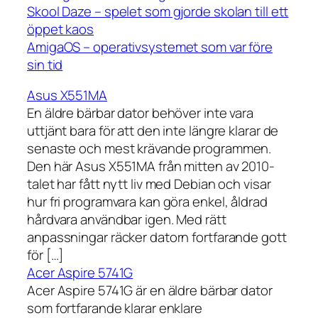
Skool Daze – spelet som gjorde skolan till ett
öppet kaos
AmigaOS – operativsystemet som var före
sin tid
Asus X551MA
En äldre bärbar dator behöver inte vara
uttjänt bara för att den inte längre klarar de
senaste och mest krävande programmen.
Den här Asus X551MA från mitten av 2010-
talet har fått nytt liv med Debian och visar
hur fri programvara kan göra enkel, åldrad
hårdvara användbar igen. Med rätt
anpassningar räcker datorn fortfarande gott
för […]
Acer Aspire 5741G
Acer Aspire 5741G är en äldre bärbar dator
som fortfarande klarar enklare