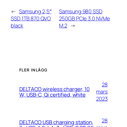
←
Samsung 2,5″
Samsung 980 SSD
SSD 1TB 870 QVO
250GB PCIe 3.0 NVMe
black
M.2
→
FLER INLÄGG
28
DELTACO wireless charger, 10
mars
W, USB-C, Qi certified, white
2023
28
DELTACO USB charging station,