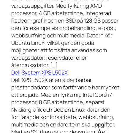
vardagsuppgifter. Med fyrkärnig AMD-
processor, 4 GB arbetsminne, integrerad
Radeon-grafik och en SSD på 128 GB passar
den för exempelvis ordbehandling, e-post,
webbsurfning och multimedia. Datorn kör
Ubuntu Linux, vilket ger den goda
möjligheter att fortsätta användas som
vardagsdator, reservdator eller
återbruksdator. […]
Dell System XPS L502X
Dell XPS L502X är en äldre bärbar
prestandadator som fortfarande har mycket
att erbjuda. Med en fyrkärnig Intel Core i7-
processor, 8 GB arbetsminne, separat
Nvidia-grafik och Debian Linux klarar den
fortfarande kontorsarbete, webbsurfning,
multimedia och enklare tekniska uppgifter.
Med en SSD kan datorn dessutom få ett