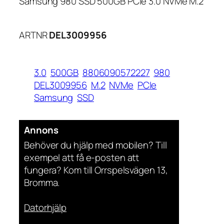
Samsung 980 SSD 500GB PCIe 3.0 NVMe M.2
ARTNR
DEL3009956
3.0
500GB
8806090572227
980
DEL3009956
M.2
NVMe
PCIe
Samsung
SSD
Annons
Behöver du hjälp med mobilen? Till
exempel att få e-posten att
fungera? Kom till Orrspelsvägen 13,
Bromma.
Datorhjälp