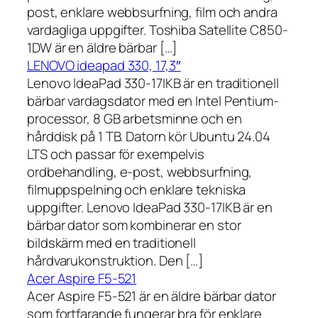
post, enklare webbsurfning, film och andra
vardagliga uppgifter. Toshiba Satellite C850-
1DW är en äldre bärbar […]
LENOVO ideapad 330, 17,3″
Lenovo IdeaPad 330-17IKB är en traditionell
bärbar vardagsdator med en Intel Pentium-
processor, 8 GB arbetsminne och en
hårddisk på 1 TB. Datorn kör Ubuntu 24.04
LTS och passar för exempelvis
ordbehandling, e-post, webbsurfning,
filmuppspelning och enklare tekniska
uppgifter. Lenovo IdeaPad 330-17IKB är en
bärbar dator som kombinerar en stor
bildskärm med en traditionell
hårdvarukonstruktion. Den […]
Acer Aspire F5-521
Acer Aspire F5-521 är en äldre bärbar dator
som fortfarande fungerar bra för enklare