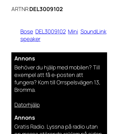
ARTNR
DEL3009102
Bose
DEL3009102
Mini
SoundLink
speaker
Annons
Behöver du hjälp med mobilen? Till
exempel att få e-posten att
fungera? Kom till Orrspelsvägen 13,
Bromma.
Datorhjälp
Annons
Gratis Radio. Lyssna på radio utan
en massa störande reklam på sidan.