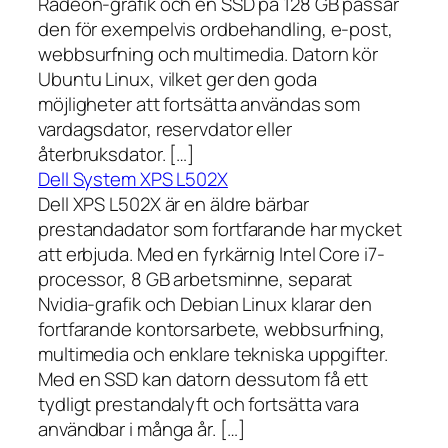
Radeon-grafik och en SSD på 128 GB passar
den för exempelvis ordbehandling, e-post,
webbsurfning och multimedia. Datorn kör
Ubuntu Linux, vilket ger den goda
möjligheter att fortsätta användas som
vardagsdator, reservdator eller
återbruksdator. […]
Dell System XPS L502X
Dell XPS L502X är en äldre bärbar
prestandadator som fortfarande har mycket
att erbjuda. Med en fyrkärnig Intel Core i7-
processor, 8 GB arbetsminne, separat
Nvidia-grafik och Debian Linux klarar den
fortfarande kontorsarbete, webbsurfning,
multimedia och enklare tekniska uppgifter.
Med en SSD kan datorn dessutom få ett
tydligt prestandalyft och fortsätta vara
användbar i många år. […]