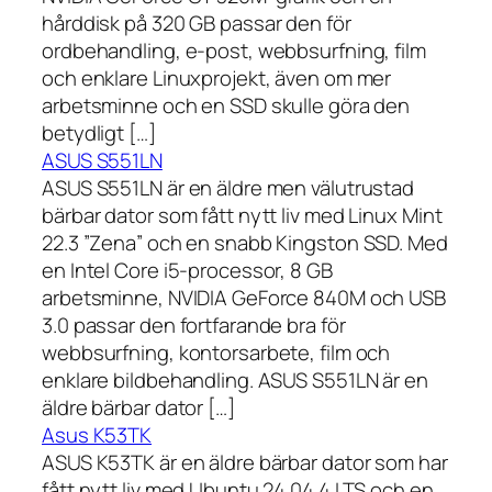
hårddisk på 320 GB passar den för
ordbehandling, e-post, webbsurfning, film
och enklare Linuxprojekt, även om mer
arbetsminne och en SSD skulle göra den
betydligt […]
ASUS S551LN
ASUS S551LN är en äldre men välutrustad
bärbar dator som fått nytt liv med Linux Mint
22.3 ”Zena” och en snabb Kingston SSD. Med
en Intel Core i5-processor, 8 GB
arbetsminne, NVIDIA GeForce 840M och USB
3.0 passar den fortfarande bra för
webbsurfning, kontorsarbete, film och
enklare bildbehandling. ASUS S551LN är en
äldre bärbar dator […]
Asus K53TK
ASUS K53TK är en äldre bärbar dator som har
fått nytt liv med Ubuntu 24.04.4 LTS och en