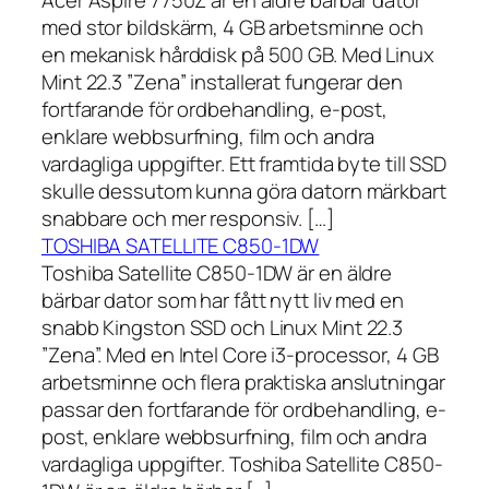
Acer Aspire 7750Z är en äldre bärbar dator
med stor bildskärm, 4 GB arbetsminne och
en mekanisk hårddisk på 500 GB. Med Linux
Mint 22.3 ”Zena” installerat fungerar den
fortfarande för ordbehandling, e-post,
enklare webbsurfning, film och andra
vardagliga uppgifter. Ett framtida byte till SSD
skulle dessutom kunna göra datorn märkbart
snabbare och mer responsiv. […]
TOSHIBA SATELLITE C850-1DW
Toshiba Satellite C850-1DW är en äldre
bärbar dator som har fått nytt liv med en
snabb Kingston SSD och Linux Mint 22.3
”Zena”. Med en Intel Core i3-processor, 4 GB
arbetsminne och flera praktiska anslutningar
passar den fortfarande för ordbehandling, e-
post, enklare webbsurfning, film och andra
vardagliga uppgifter. Toshiba Satellite C850-