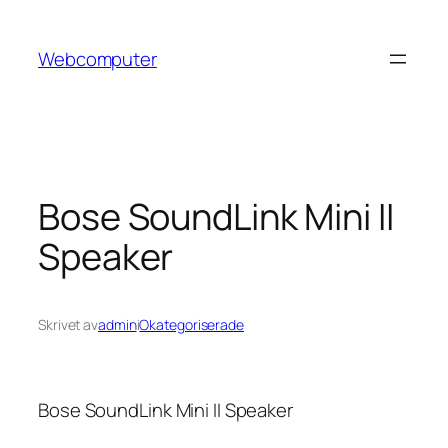
Hoppa
till
Webcomputer
innehåll
Bose SoundLink Mini II
Speaker
Skrivet av
admin
i
Okategoriserade
Bose SoundLink Mini II Speaker