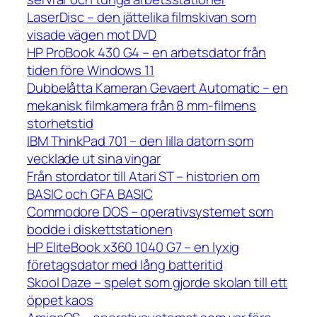
LaserDisc – den jättelika filmskivan som
visade vägen mot DVD
HP ProBook 430 G4 – en arbetsdator från
tiden före Windows 11
Dubbelåtta Kameran Gevaert Automatic – en
mekanisk filmkamera från 8 mm-filmens
storhetstid
IBM ThinkPad 701 – den lilla datorn som
vecklade ut sina vingar
Från stordator till Atari ST – historien om
BASIC och GFA BASIC
Commodore DOS – operativsystemet som
bodde i diskettstationen
HP EliteBook x360 1040 G7 – en lyxig
företagsdator med lång batteritid
Skool Daze – spelet som gjorde skolan till ett
öppet kaos