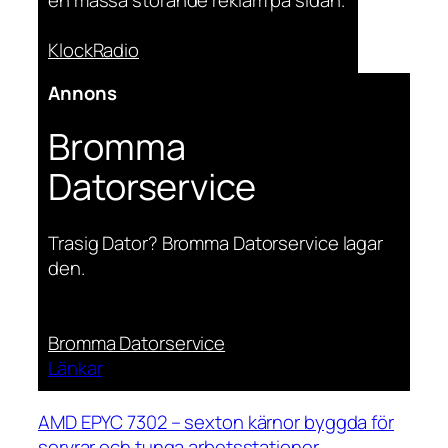
KlockRadio
Annons
Bromma
Datorservice
Trasig Dator? Bromma Datorservice lagar
den.
Bromma Datorservice
Länkar
AMD EPYC 7302 – sexton kärnor byggda för
servrar och tunga arbetsstationer