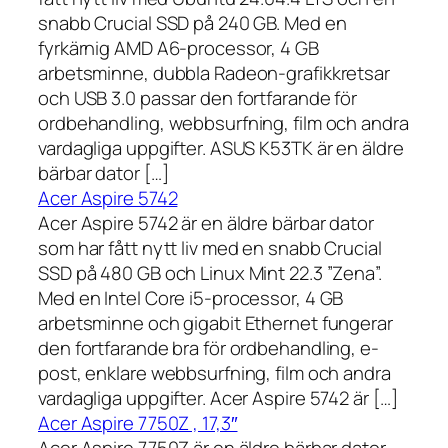
snabb Crucial SSD på 240 GB. Med en
fyrkärnig AMD A6-processor, 4 GB
arbetsminne, dubbla Radeon-grafikkretsar
och USB 3.0 passar den fortfarande för
ordbehandling, webbsurfning, film och andra
vardagliga uppgifter. ASUS K53TK är en äldre
bärbar dator […]
Acer Aspire 5742
Acer Aspire 5742 är en äldre bärbar dator
som har fått nytt liv med en snabb Crucial
SSD på 480 GB och Linux Mint 22.3 ”Zena”.
Med en Intel Core i5-processor, 4 GB
arbetsminne och gigabit Ethernet fungerar
den fortfarande bra för ordbehandling, e-
post, enklare webbsurfning, film och andra
vardagliga uppgifter. Acer Aspire 5742 är […]
Acer Aspire 7750Z , 17,3″