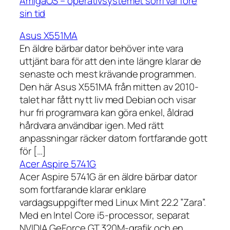
AmigaOS – operativsystemet som var före
sin tid
Asus X551MA
En äldre bärbar dator behöver inte vara
uttjänt bara för att den inte längre klarar de
senaste och mest krävande programmen.
Den här Asus X551MA från mitten av 2010-
talet har fått nytt liv med Debian och visar
hur fri programvara kan göra enkel, åldrad
hårdvara användbar igen. Med rätt
anpassningar räcker datorn fortfarande gott
för […]
Acer Aspire 5741G
Acer Aspire 5741G är en äldre bärbar dator
som fortfarande klarar enklare
vardagsuppgifter med Linux Mint 22.2 ”Zara”.
Med en Intel Core i5-processor, separat
NVIDIA GeForce GT 320M-grafik och en