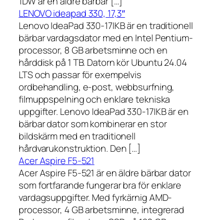
1DW är en äldre bärbar […]
LENOVO ideapad 330, 17,3″
Lenovo IdeaPad 330-17IKB är en traditionell
bärbar vardagsdator med en Intel Pentium-
processor, 8 GB arbetsminne och en
hårddisk på 1 TB. Datorn kör Ubuntu 24.04
LTS och passar för exempelvis
ordbehandling, e-post, webbsurfning,
filmuppspelning och enklare tekniska
uppgifter. Lenovo IdeaPad 330-17IKB är en
bärbar dator som kombinerar en stor
bildskärm med en traditionell
hårdvarukonstruktion. Den […]
Acer Aspire F5-521
Acer Aspire F5-521 är en äldre bärbar dator
som fortfarande fungerar bra för enklare
vardagsuppgifter. Med fyrkärnig AMD-
processor, 4 GB arbetsminne, integrerad