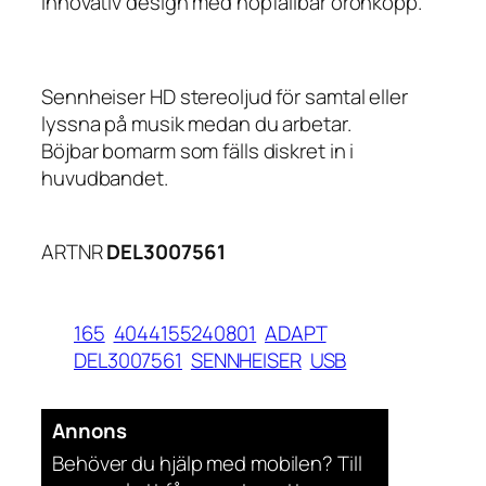
innovativ design med hopfällbar öronkopp.
Sennheiser HD stereoljud för samtal eller
lyssna på musik medan du arbetar.
Böjbar bomarm som fälls diskret in i
huvudbandet.
ARTNR
DEL3007561
165
4044155240801
ADAPT
DEL3007561
SENNHEISER
USB
Annons
Behöver du hjälp med mobilen? Till