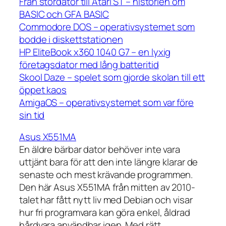
Från stordator till Atari ST – historien om
BASIC och GFA BASIC
Commodore DOS – operativsystemet som
bodde i diskettstationen
HP EliteBook x360 1040 G7 – en lyxig
företagsdator med lång batteritid
Skool Daze – spelet som gjorde skolan till ett
öppet kaos
AmigaOS – operativsystemet som var före
sin tid
Asus X551MA
En äldre bärbar dator behöver inte vara
uttjänt bara för att den inte längre klarar de
senaste och mest krävande programmen.
Den här Asus X551MA från mitten av 2010-
talet har fått nytt liv med Debian och visar
hur fri programvara kan göra enkel, åldrad
hårdvara användbar igen. Med rätt