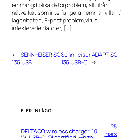
en mängd olika datorproblem, allt ifrån
nätverket som inte fungera hemma i villan /
lägenheten, E-post problem,virus
infekterade datorer, […]
←
SENNHEISER SC
Sennheiser ADAPT SC
135 USB
135 USB-C
→
FLER INLÄGG
28
DELTACO wireless charger, 10
mars
W, USB-C, Qi certified, white