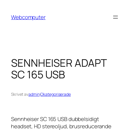
Hoppa
till
Webcomputer
innehåll
SENNHEISER ADAPT
SC 165 USB
Skrivet av
admin
i
Okategoriserade
Sennheiser SC 165 USB dubbelsidigt
headset, HD stereoljud, brusreducerande