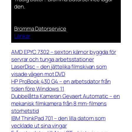
den.
Bromma Datorservice
Länkar
AMD EPYC 7302 – sexton kärnor byggda för
servrar och tunga arbetsstationer
LaserDisc – den jättelika filmskivan som
visade vägen mot DVD
HP ProBook 430 G4 – en arbetsdator från
tiden före Windows 11
Dubbelåtta Kameran Gevaert Automatic – en
mekanisk filmkamera från 8 mm-filmens
storhetstid
IBM ThinkPad 701 – den lilla datorn som
vecklade ut sina vingar