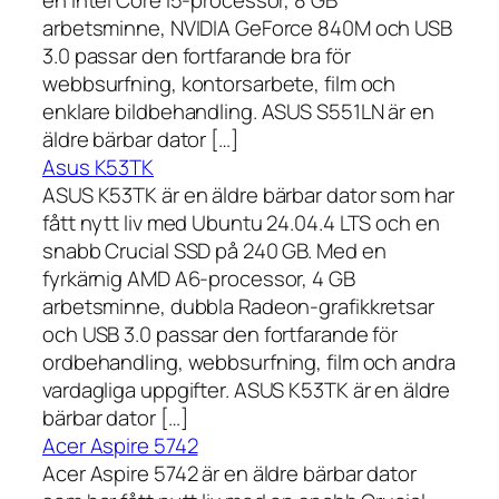
en Intel Core i5-processor, 8 GB
arbetsminne, NVIDIA GeForce 840M och USB
3.0 passar den fortfarande bra för
webbsurfning, kontorsarbete, film och
enklare bildbehandling. ASUS S551LN är en
äldre bärbar dator […]
Asus K53TK
ASUS K53TK är en äldre bärbar dator som har
fått nytt liv med Ubuntu 24.04.4 LTS och en
snabb Crucial SSD på 240 GB. Med en
fyrkärnig AMD A6-processor, 4 GB
arbetsminne, dubbla Radeon-grafikkretsar
och USB 3.0 passar den fortfarande för
ordbehandling, webbsurfning, film och andra
vardagliga uppgifter. ASUS K53TK är en äldre
bärbar dator […]
Acer Aspire 5742
Acer Aspire 5742 är en äldre bärbar dator