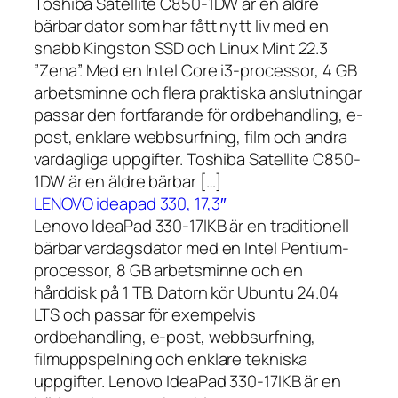
Toshiba Satellite C850-1DW är en äldre
bärbar dator som har fått nytt liv med en
snabb Kingston SSD och Linux Mint 22.3
”Zena”. Med en Intel Core i3-processor, 4 GB
arbetsminne och flera praktiska anslutningar
passar den fortfarande för ordbehandling, e-
post, enklare webbsurfning, film och andra
vardagliga uppgifter. Toshiba Satellite C850-
1DW är en äldre bärbar […]
LENOVO ideapad 330, 17,3″
Lenovo IdeaPad 330-17IKB är en traditionell
bärbar vardagsdator med en Intel Pentium-
processor, 8 GB arbetsminne och en
hårddisk på 1 TB. Datorn kör Ubuntu 24.04
LTS och passar för exempelvis
ordbehandling, e-post, webbsurfning,
filmuppspelning och enklare tekniska
uppgifter. Lenovo IdeaPad 330-17IKB är en