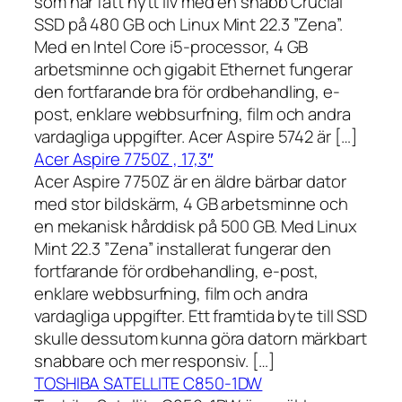
som har fått nytt liv med en snabb Crucial
SSD på 480 GB och Linux Mint 22.3 ”Zena”.
Med en Intel Core i5-processor, 4 GB
arbetsminne och gigabit Ethernet fungerar
den fortfarande bra för ordbehandling, e-
post, enklare webbsurfning, film och andra
vardagliga uppgifter. Acer Aspire 5742 är […]
Acer Aspire 7750Z , 17,3″
Acer Aspire 7750Z är en äldre bärbar dator
med stor bildskärm, 4 GB arbetsminne och
en mekanisk hårddisk på 500 GB. Med Linux
Mint 22.3 ”Zena” installerat fungerar den
fortfarande för ordbehandling, e-post,
enklare webbsurfning, film och andra
vardagliga uppgifter. Ett framtida byte till SSD
skulle dessutom kunna göra datorn märkbart
snabbare och mer responsiv. […]
TOSHIBA SATELLITE C850-1DW