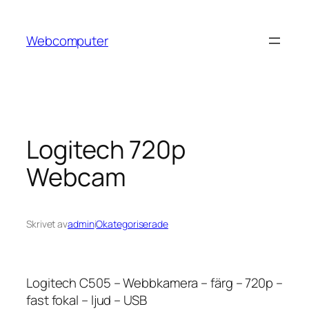
Hoppa
till
Webcomputer
innehåll
Logitech 720p
Webcam
Skrivet av
admin
i
Okategoriserade
Logitech C505 – Webbkamera – färg – 720p –
fast fokal – ljud – USB