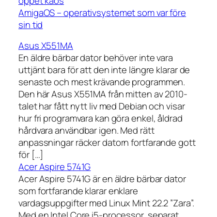
öppet kaos
AmigaOS – operativsystemet som var före
sin tid
Asus X551MA
En äldre bärbar dator behöver inte vara
uttjänt bara för att den inte längre klarar de
senaste och mest krävande programmen.
Den här Asus X551MA från mitten av 2010-
talet har fått nytt liv med Debian och visar
hur fri programvara kan göra enkel, åldrad
hårdvara användbar igen. Med rätt
anpassningar räcker datorn fortfarande gott
för […]
Acer Aspire 5741G
Acer Aspire 5741G är en äldre bärbar dator
som fortfarande klarar enklare
vardagsuppgifter med Linux Mint 22.2 ”Zara”.
Med en Intel Core i5-processor, separat