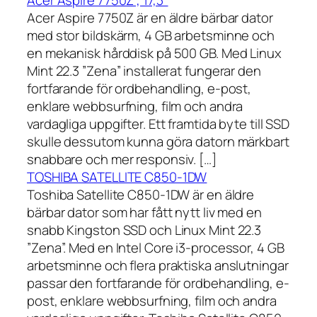
Acer Aspire 7750Z , 17,3″
Acer Aspire 7750Z är en äldre bärbar dator
med stor bildskärm, 4 GB arbetsminne och
en mekanisk hårddisk på 500 GB. Med Linux
Mint 22.3 ”Zena” installerat fungerar den
fortfarande för ordbehandling, e-post,
enklare webbsurfning, film och andra
vardagliga uppgifter. Ett framtida byte till SSD
skulle dessutom kunna göra datorn märkbart
snabbare och mer responsiv. […]
TOSHIBA SATELLITE C850-1DW
Toshiba Satellite C850-1DW är en äldre
bärbar dator som har fått nytt liv med en
snabb Kingston SSD och Linux Mint 22.3
”Zena”. Med en Intel Core i3-processor, 4 GB
arbetsminne och flera praktiska anslutningar
passar den fortfarande för ordbehandling, e-
post, enklare webbsurfning, film och andra