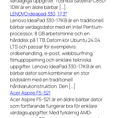
vardagliga uppgifter. Toshiba Satellite C850-
1DW är en äldre bärbar […]
LENOVO ideapad 330, 17,3″
Lenovo IdeaPad 330-17IKB är en traditionell
bärbar vardagsdator med en Intel Pentium-
processor, 8 GB arbetsminne och en
hårddisk på 1 TB. Datorn kör Ubuntu 24.04
LTS och passar för exempelvis
ordbehandling, e-post, webbsurfning,
filmuppspelning och enklare tekniska
uppgifter. Lenovo IdeaPad 330-17IKB är en
bärbar dator som kombinerar en stor
bildskärm med en traditionell
hårdvarukonstruktion. Den […]
Acer Aspire F5-521
Acer Aspire F5-521 är en äldre bärbar dator
som fortfarande fungerar bra för enklare
vardagsuppgifter. Med fyrkärnig AMD-