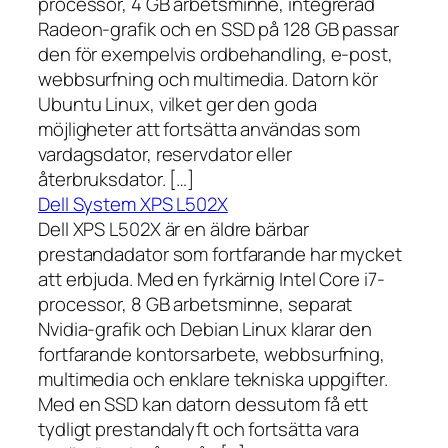
processor, 4 GB arbetsminne, integrerad
Radeon-grafik och en SSD på 128 GB passar
den för exempelvis ordbehandling, e-post,
webbsurfning och multimedia. Datorn kör
Ubuntu Linux, vilket ger den goda
möjligheter att fortsätta användas som
vardagsdator, reservdator eller
återbruksdator. […]
Dell System XPS L502X
Dell XPS L502X är en äldre bärbar
prestandadator som fortfarande har mycket
att erbjuda. Med en fyrkärnig Intel Core i7-
processor, 8 GB arbetsminne, separat
Nvidia-grafik och Debian Linux klarar den
fortfarande kontorsarbete, webbsurfning,
multimedia och enklare tekniska uppgifter.
Med en SSD kan datorn dessutom få ett
tydligt prestandalyft och fortsätta vara