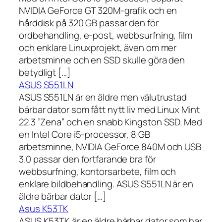
NVIDIA GeForce GT 320M-grafik och en
hårddisk på 320 GB passar den för
ordbehandling, e-post, webbsurfning, film
och enklare Linuxprojekt, även om mer
arbetsminne och en SSD skulle göra den
betydligt […]
ASUS S551LN
ASUS S551LN är en äldre men välutrustad
bärbar dator som fått nytt liv med Linux Mint
22.3 ”Zena” och en snabb Kingston SSD. Med
en Intel Core i5-processor, 8 GB
arbetsminne, NVIDIA GeForce 840M och USB
3.0 passar den fortfarande bra för
webbsurfning, kontorsarbete, film och
enklare bildbehandling. ASUS S551LN är en
äldre bärbar dator […]
Asus K53TK
ASUS K53TK är en äldre bärbar dator som har