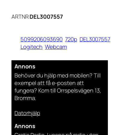
ARTNR
DEL3007557
5099206093690
720p
DEL3007557
Logitech
Webcam
Annons
Behöver du hjälp med mobilen? Till
exempel att få e-posten att
fungera? Kom till Orrspelsvägen 13,
Bromma.
Datorhjälp
Annons
Gratis Radio. Lyssna på radio utan