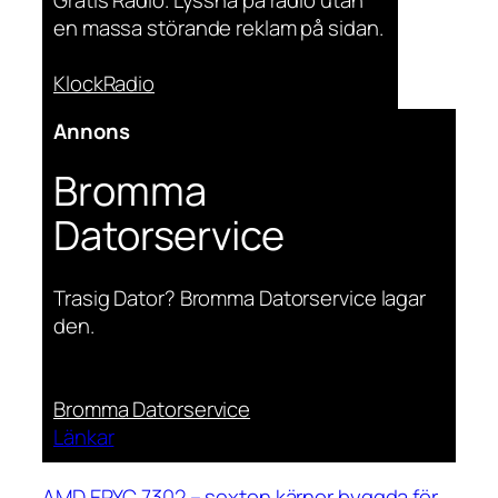
en massa störande reklam på sidan.
KlockRadio
Annons
Bromma
Datorservice
Trasig Dator? Bromma Datorservice lagar
den.
Bromma Datorservice
Länkar
AMD EPYC 7302 – sexton kärnor byggda för