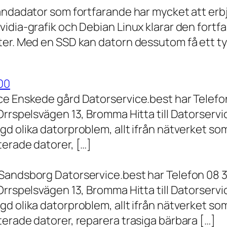
andadator som fortfarande har mycket att erbju
vidia-grafik och Debian Linux klarar den fort
er. Med en SSD kan datorn dessutom få ett tyd
00
ce Enskede gård Datorservice.best har Telefon
Orrspelsvägen 13, Bromma Hitta till Datorserv
d olika datorproblem, allt ifrån nätverket som
terade datorer, […]
Sandsborg Datorservice.best har Telefon 08 3
Orrspelsvägen 13, Bromma Hitta till Datorserv
d olika datorproblem, allt ifrån nätverket som
erade datorer, reparera trasiga bärbara […]