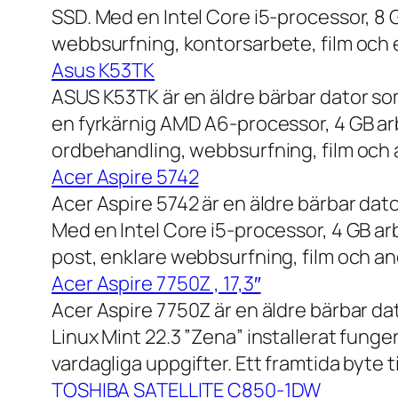
SSD. Med en Intel Core i5-processor, 8
webbsurfning, kontorsarbete, film och e
Asus K53TK
ASUS K53TK är en äldre bärbar dator so
en fyrkärnig AMD A6-processor, 4 GB ar
ordbehandling, webbsurfning, film och a
Acer Aspire 5742
Acer Aspire 5742 är en äldre bärbar dato
Med en Intel Core i5-processor, 4 GB a
post, enklare webbsurfning, film och and
Acer Aspire 7750Z , 17,3″
Acer Aspire 7750Z är en äldre bärbar d
Linux Mint 22.3 ”Zena” installerat fung
vardagliga uppgifter. Ett framtida byte
TOSHIBA SATELLITE C850-1DW