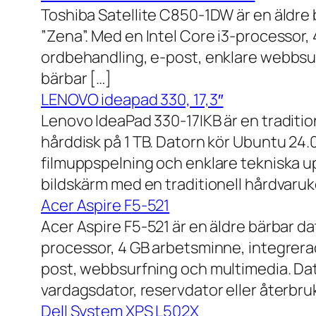
Toshiba Satellite C850-1DW är en äldre 
”Zena”. Med en Intel Core i3-processor,
ordbehandling, e-post, enklare webbsurf
bärbar […]
LENOVO ideapad 330, 17,3″
Lenovo IdeaPad 330-17IKB är en traditi
hårddisk på 1 TB. Datorn kör Ubuntu 24
filmuppspelning och enklare tekniska u
bildskärm med en traditionell hårdvaruk
Acer Aspire F5-521
Acer Aspire F5-521 är en äldre bärbar d
processor, 4 GB arbetsminne, integrera
post, webbsurfning och multimedia. Dat
vardagsdator, reservdator eller återbru
Dell System XPS L502X