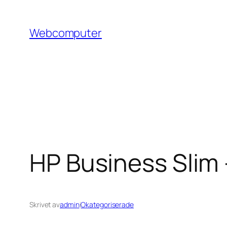
Hoppa
till
Webcomputer
innehåll
HP Business Slim
Skrivet av
admin
i
Okategoriserade