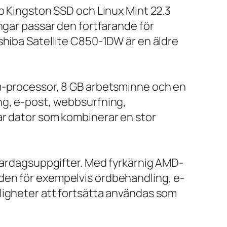
bb Kingston SSD och Linux Mint 22.3
ngar passar den fortfarande för
shiba Satellite C850-1DW är en äldre
um-processor, 8 GB arbetsminne och en
ng, e-post, webbsurfning,
ar dator som kombinerar en stor
 vardagsuppgifter. Med fyrkärnig AMD-
den för exempelvis ordbehandling, e-
ligheter att fortsätta användas som