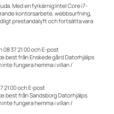
da. Med en fyrkärnig Intel Core i7-
farande kontorsarbete, webbsurfning,
ligt prestandalyft och fortsätta vara
 08 37 21 00 och E-post
ice.best från Enskede gård Datorhjälps
 inte fungera hemma i villan /
7 21 00 och E-post
ice.best från Sandsborg Datorhjälps
 inte fungera hemma i villan /