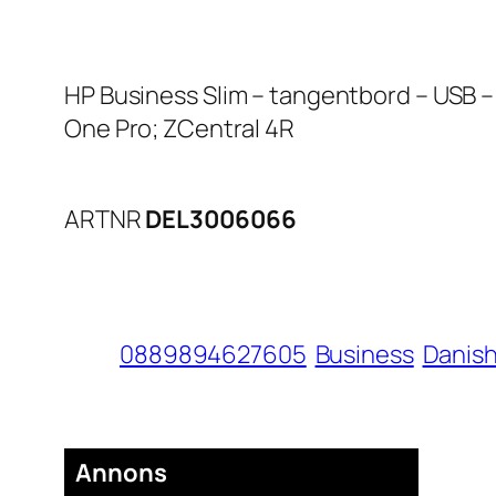
HP Business Slim – tangentbord – USB – 
One Pro; ZCentral 4R
ARTNR
DEL3006066
0889894627605
Business
Danis
Annons