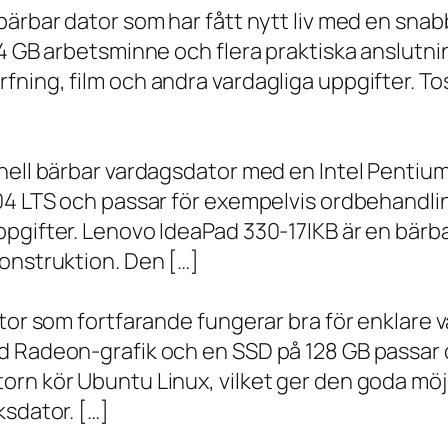
bärbar dator som har fått nytt liv med en sna
 4 GB arbetsminne och flera praktiska anslutni
ning, film och andra vardagliga uppgifter. To
onell bärbar vardagsdator med en Intel Penti
.04 LTS och passar för exempelvis ordbehandli
ppgifter. Lenovo IdeaPad 330-17IKB är en bärb
onstruktion. Den […]
ator som fortfarande fungerar bra för enklare
d Radeon-grafik och en SSD på 128 GB passar 
orn kör Ubuntu Linux, vilket ger den goda möj
ksdator. […]