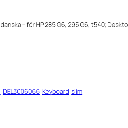
danska – för HP 285 G6, 295 G6, t540; Desktop
h
DEL3006066
Keyboard
slim