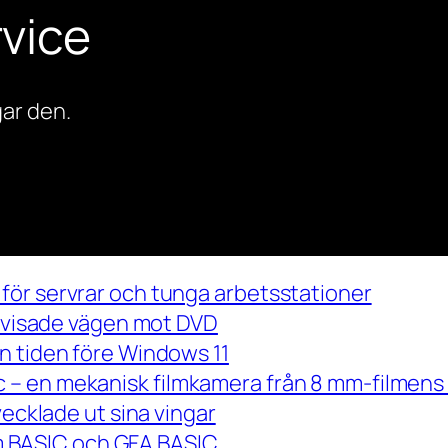
vice
ar den.
för servrar och tunga arbetsstationer
m visade vägen mot DVD
n tiden före Windows 11
– en mekanisk filmkamera från 8 mm-filmens 
vecklade ut sina vingar
 om BASIC och GFA BASIC