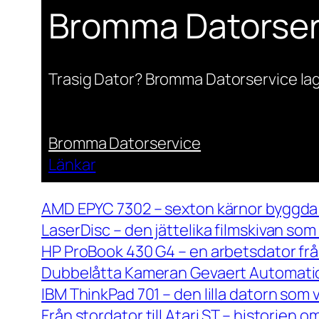
Bromma Datorser
Trasig Dator? Bromma Datorservice lag
Bromma Datorservice
Länkar
AMD EPYC 7302 – sexton kärnor byggda 
LaserDisc – den jättelika filmskivan so
HP ProBook 430 G4 – en arbetsdator frå
Dubbelåtta Kameran Gevaert Automatic 
IBM ThinkPad 701 – den lilla datorn som 
Från stordator till Atari ST – historien