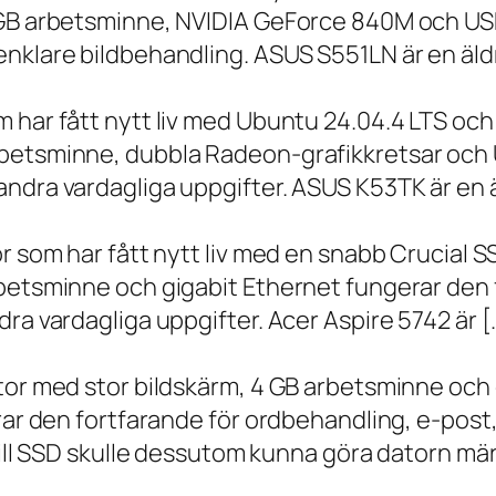
 GB arbetsminne, NVIDIA GeForce 840M och USB
nklare bildbehandling. ASUS S551LN är en äld
m har fått nytt liv med Ubuntu 24.04.4 LTS oc
betsminne, dubbla Radeon-grafikkretsar och U
ndra vardagliga uppgifter. ASUS K53TK är en ä
r som har fått nytt liv med en snabb Crucial S
rbetsminne och gigabit Ethernet fungerar den 
ra vardagliga uppgifter. Acer Aspire 5742 är [
ator med stor bildskärm, 4 GB arbetsminne oc
erar den fortfarande för ordbehandling, e-post
 till SSD skulle dessutom kunna göra datorn m