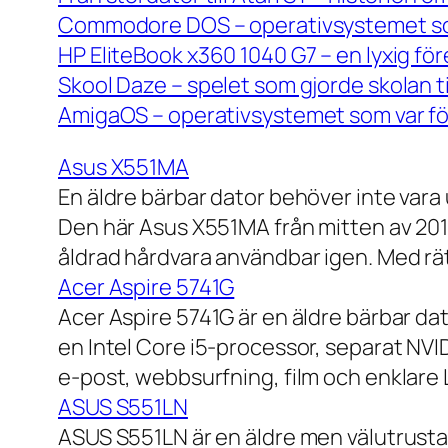
Commodore DOS – operativsystemet so
HP EliteBook x360 1040 G7 – en lyxig fö
Skool Daze – spelet som gjorde skolan ti
AmigaOS – operativsystemet som var för
Asus X551MA
En äldre bärbar dator behöver inte vara
Den här Asus X551MA från mitten av 2010-
åldrad hårdvara användbar igen. Med rät
Acer Aspire 5741G
Acer Aspire 5741G är en äldre bärbar da
en Intel Core i5-processor, separat NV
e-post, webbsurfning, film och enklare
ASUS S551LN
ASUS S551LN är en äldre men välutrustad