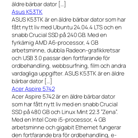
äldre bärbar dator […]
Asus K53TK
ASUS K53TK är en äldre bärbar dator som har
fått nytt liv med Ubuntu 24.04.4 LTS och en
snabb Crucial SSD på 240 GB. Med en
fyrkärnig AMD A6-processor, 4 GB
arbetsminne, dubbla Radeon-grafikkretsar
och USB 3.0 passar den fortfarande för
ordbehandling, webbsurfning, film och andra
vardagliga uppgifter. ASUS K53TK är en äldre
bärbar dator […]
Acer Aspire 5742
Acer Aspire 5742 är en äldre bärbar dator
som har fått nytt liv med en snabb Crucial
SSD på 480 GB och Linux Mint 22.3 ”Zena”.
Med en Intel Core i5-processor, 4 GB
arbetsminne och gigabit Ethernet fungerar
den fortfarande bra för ordbehandling, e-