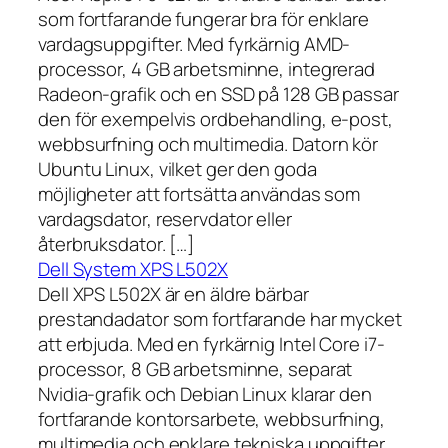
som fortfarande fungerar bra för enklare
vardagsuppgifter. Med fyrkärnig AMD-
processor, 4 GB arbetsminne, integrerad
Radeon-grafik och en SSD på 128 GB passar
den för exempelvis ordbehandling, e-post,
webbsurfning och multimedia. Datorn kör
Ubuntu Linux, vilket ger den goda
möjligheter att fortsätta användas som
vardagsdator, reservdator eller
återbruksdator. […]
Dell System XPS L502X
Dell XPS L502X är en äldre bärbar
prestandadator som fortfarande har mycket
att erbjuda. Med en fyrkärnig Intel Core i7-
processor, 8 GB arbetsminne, separat
Nvidia-grafik och Debian Linux klarar den
fortfarande kontorsarbete, webbsurfning,
multimedia och enklare tekniska uppgifter.