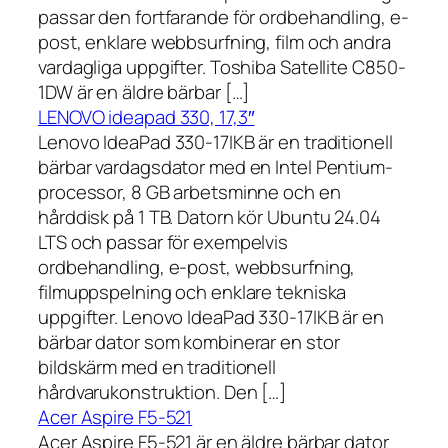
passar den fortfarande för ordbehandling, e-
post, enklare webbsurfning, film och andra
vardagliga uppgifter. Toshiba Satellite C850-
1DW är en äldre bärbar […]
LENOVO ideapad 330, 17,3″
Lenovo IdeaPad 330-17IKB är en traditionell
bärbar vardagsdator med en Intel Pentium-
processor, 8 GB arbetsminne och en
hårddisk på 1 TB. Datorn kör Ubuntu 24.04
LTS och passar för exempelvis
ordbehandling, e-post, webbsurfning,
filmuppspelning och enklare tekniska
uppgifter. Lenovo IdeaPad 330-17IKB är en
bärbar dator som kombinerar en stor
bildskärm med en traditionell
hårdvarukonstruktion. Den […]
Acer Aspire F5-521
Acer Aspire F5-521 är en äldre bärbar dator