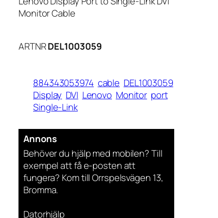
Lenovo Display Port to Single-Link DVI
Monitor Cable
ARTNR
DEL1003059
884343053974
cable
DEL1003059
Display
DVI
Lenovo
Monitor
port
Single-Link
Annons
Behöver du hjälp med mobilen? Till
exempel att få e-posten att
fungera? Kom till Orrspelsvägen 13,
Bromma.
Datorhjälp