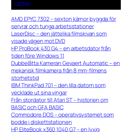
Länkar
AMD EPYC 7302 – sexton kärnor byggda för
servrar och tunga arbetsstationer
LaserDisc – den jättelika filmskivan som
visade vägen mot DVD
HP ProBook 430 G4 – en arbetsdator från
tiden före Windows 11
Dubbelåtta Kameran Gevaert Automatic – en
mekanisk filmkamera från 8 mm-filmens
storhetstid
IBM ThinkPad 701 – den lilla datorn som
vecklade ut sina vingar
Från stordator till Atari ST – historien om
BASIC och GFA BASIC
Commodore DOS – operativsystemet som
bodde i diskettstationen
HP EliteBook x360 1040 G7 – en lyxig