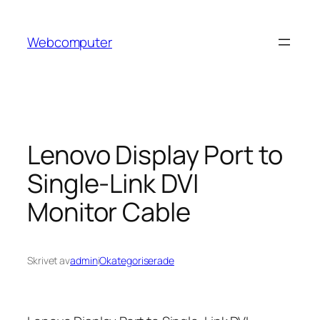
Hoppa
till
Webcomputer
innehåll
Lenovo Display Port to
Single-Link DVI
Monitor Cable
Skrivet av
admin
i
Okategoriserade