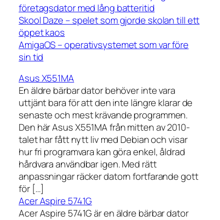
företagsdator med lång batteritid
Skool Daze – spelet som gjorde skolan till ett
öppet kaos
AmigaOS – operativsystemet som var före
sin tid
Asus X551MA
En äldre bärbar dator behöver inte vara
uttjänt bara för att den inte längre klarar de
senaste och mest krävande programmen.
Den här Asus X551MA från mitten av 2010-
talet har fått nytt liv med Debian och visar
hur fri programvara kan göra enkel, åldrad
hårdvara användbar igen. Med rätt
anpassningar räcker datorn fortfarande gott
för […]
Acer Aspire 5741G
Acer Aspire 5741G är en äldre bärbar dator