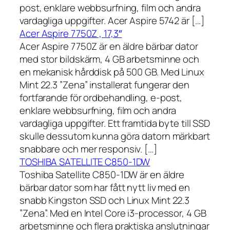
post, enklare webbsurfning, film och andra
vardagliga uppgifter. Acer Aspire 5742 är […]
Acer Aspire 7750Z , 17,3″
Acer Aspire 7750Z är en äldre bärbar dator
med stor bildskärm, 4 GB arbetsminne och
en mekanisk hårddisk på 500 GB. Med Linux
Mint 22.3 ”Zena” installerat fungerar den
fortfarande för ordbehandling, e-post,
enklare webbsurfning, film och andra
vardagliga uppgifter. Ett framtida byte till SSD
skulle dessutom kunna göra datorn märkbart
snabbare och mer responsiv. […]
TOSHIBA SATELLITE C850-1DW
Toshiba Satellite C850-1DW är en äldre
bärbar dator som har fått nytt liv med en
snabb Kingston SSD och Linux Mint 22.3
”Zena”. Med en Intel Core i3-processor, 4 GB
arbetsminne och flera praktiska anslutningar