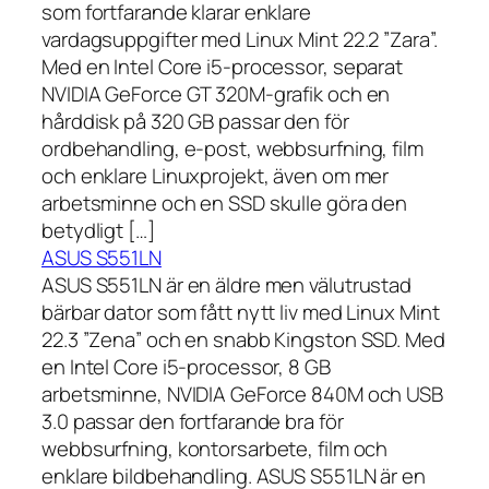
som fortfarande klarar enklare
vardagsuppgifter med Linux Mint 22.2 ”Zara”.
Med en Intel Core i5-processor, separat
NVIDIA GeForce GT 320M-grafik och en
hårddisk på 320 GB passar den för
ordbehandling, e-post, webbsurfning, film
och enklare Linuxprojekt, även om mer
arbetsminne och en SSD skulle göra den
betydligt […]
ASUS S551LN
ASUS S551LN är en äldre men välutrustad
bärbar dator som fått nytt liv med Linux Mint
22.3 ”Zena” och en snabb Kingston SSD. Med
en Intel Core i5-processor, 8 GB
arbetsminne, NVIDIA GeForce 840M och USB
3.0 passar den fortfarande bra för
webbsurfning, kontorsarbete, film och
enklare bildbehandling. ASUS S551LN är en