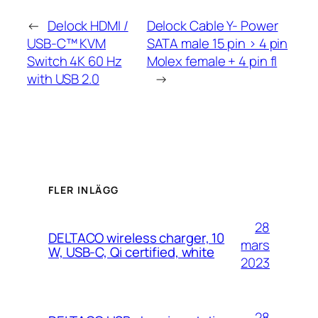
←
Delock HDMI /
Delock Cable Y- Power
USB-C™ KVM
SATA male 15 pin > 4 pin
Switch 4K 60 Hz
Molex female + 4 pin fl
with USB 2.0
→
FLER INLÄGG
28
DELTACO wireless charger, 10
mars
W, USB-C, Qi certified, white
2023
28