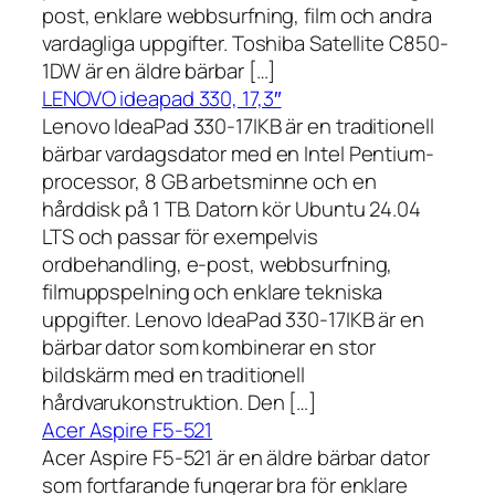
post, enklare webbsurfning, film och andra
vardagliga uppgifter. Toshiba Satellite C850-
1DW är en äldre bärbar […]
LENOVO ideapad 330, 17,3″
Lenovo IdeaPad 330-17IKB är en traditionell
bärbar vardagsdator med en Intel Pentium-
processor, 8 GB arbetsminne och en
hårddisk på 1 TB. Datorn kör Ubuntu 24.04
LTS och passar för exempelvis
ordbehandling, e-post, webbsurfning,
filmuppspelning och enklare tekniska
uppgifter. Lenovo IdeaPad 330-17IKB är en
bärbar dator som kombinerar en stor
bildskärm med en traditionell
hårdvarukonstruktion. Den […]
Acer Aspire F5-521
Acer Aspire F5-521 är en äldre bärbar dator
som fortfarande fungerar bra för enklare