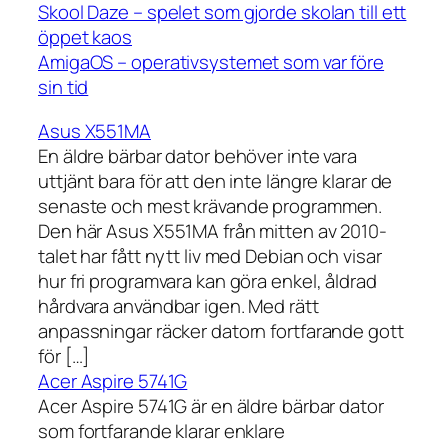
Skool Daze – spelet som gjorde skolan till ett
öppet kaos
AmigaOS – operativsystemet som var före
sin tid
Asus X551MA
En äldre bärbar dator behöver inte vara
uttjänt bara för att den inte längre klarar de
senaste och mest krävande programmen.
Den här Asus X551MA från mitten av 2010-
talet har fått nytt liv med Debian och visar
hur fri programvara kan göra enkel, åldrad
hårdvara användbar igen. Med rätt
anpassningar räcker datorn fortfarande gott
för […]
Acer Aspire 5741G
Acer Aspire 5741G är en äldre bärbar dator
som fortfarande klarar enklare