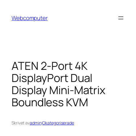
Hoppa
till
Webcomputer
innehåll
ATEN 2-Port 4K
DisplayPort Dual
Display Mini-Matrix
Boundless KVM
Skrivet av
admin
i
Okategoriserade