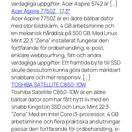
vardagliga uppgifter. Acer Aspire 5742 är […]
Acer Aspire 7750Z , 17,3″
Acer Aspire 7750Z är en äldre bärbar dator
med stor bildskärm, 4 GB arbetsminne och
en mekanisk hårddisk på 500 GB. Med Linux
Mint 22.3 ”Zena” installerat fungerar den
fortfarande för ordbehandling, e-post,
enklare webbsurfning, film och andra
vardagliga uppgifter. Ett framtida byte till SSD
skulle dessutom kunna göra datorn märkbart
snabbare och mer responsiv. […]
TOSHIBA SATELLITE C850-1DW
Toshiba Satellite C850-1DW är en äldre
bärbar dator som har fått nytt liv med en
snabb Kingston SSD och Linux Mint 22.3
”Zena”. Med en Intel Core i3-processor, 4 GB
arbetsminne och flera praktiska anslutningar
passar den fortfarande för ordbehandling, e-