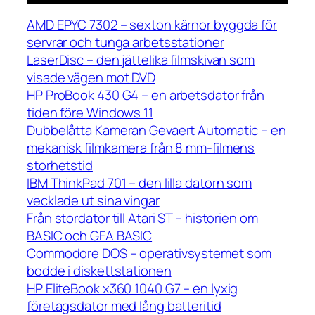
AMD EPYC 7302 – sexton kärnor byggda för
servrar och tunga arbetsstationer
LaserDisc – den jättelika filmskivan som
visade vägen mot DVD
HP ProBook 430 G4 – en arbetsdator från
tiden före Windows 11
Dubbelåtta Kameran Gevaert Automatic – en
mekanisk filmkamera från 8 mm-filmens
storhetstid
IBM ThinkPad 701 – den lilla datorn som
vecklade ut sina vingar
Från stordator till Atari ST – historien om
BASIC och GFA BASIC
Commodore DOS – operativsystemet som
bodde i diskettstationen
HP EliteBook x360 1040 G7 – en lyxig
företagsdator med lång batteritid