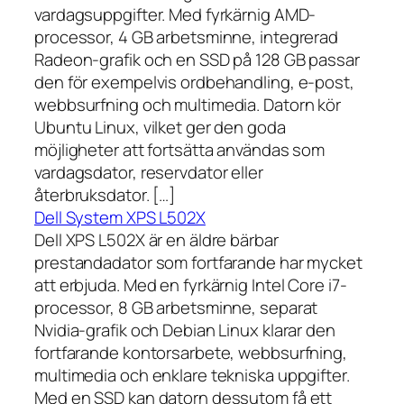
vardagsuppgifter. Med fyrkärnig AMD-
processor, 4 GB arbetsminne, integrerad
Radeon-grafik och en SSD på 128 GB passar
den för exempelvis ordbehandling, e-post,
webbsurfning och multimedia. Datorn kör
Ubuntu Linux, vilket ger den goda
möjligheter att fortsätta användas som
vardagsdator, reservdator eller
återbruksdator. […]
Dell System XPS L502X
Dell XPS L502X är en äldre bärbar
prestandadator som fortfarande har mycket
att erbjuda. Med en fyrkärnig Intel Core i7-
processor, 8 GB arbetsminne, separat
Nvidia-grafik och Debian Linux klarar den
fortfarande kontorsarbete, webbsurfning,
multimedia och enklare tekniska uppgifter.
Med en SSD kan datorn dessutom få ett