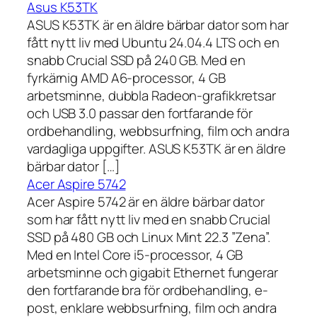
Asus K53TK
ASUS K53TK är en äldre bärbar dator som har
fått nytt liv med Ubuntu 24.04.4 LTS och en
snabb Crucial SSD på 240 GB. Med en
fyrkärnig AMD A6-processor, 4 GB
arbetsminne, dubbla Radeon-grafikkretsar
och USB 3.0 passar den fortfarande för
ordbehandling, webbsurfning, film och andra
vardagliga uppgifter. ASUS K53TK är en äldre
bärbar dator […]
Acer Aspire 5742
Acer Aspire 5742 är en äldre bärbar dator
som har fått nytt liv med en snabb Crucial
SSD på 480 GB och Linux Mint 22.3 ”Zena”.
Med en Intel Core i5-processor, 4 GB
arbetsminne och gigabit Ethernet fungerar
den fortfarande bra för ordbehandling, e-
post, enklare webbsurfning, film och andra