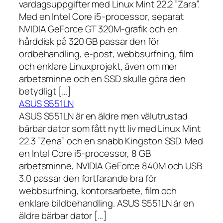
vardagsuppgifter med Linux Mint 22.2 ”Zara”.
Med en Intel Core i5-processor, separat
NVIDIA GeForce GT 320M-grafik och en
hårddisk på 320 GB passar den för
ordbehandling, e-post, webbsurfning, film
och enklare Linuxprojekt, även om mer
arbetsminne och en SSD skulle göra den
betydligt […]
ASUS S551LN
ASUS S551LN är en äldre men välutrustad
bärbar dator som fått nytt liv med Linux Mint
22.3 ”Zena” och en snabb Kingston SSD. Med
en Intel Core i5-processor, 8 GB
arbetsminne, NVIDIA GeForce 840M och USB
3.0 passar den fortfarande bra för
webbsurfning, kontorsarbete, film och
enklare bildbehandling. ASUS S551LN är en
äldre bärbar dator […]