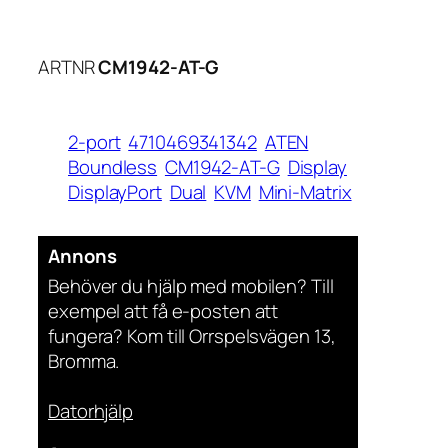
ARTNR
CM1942-AT-G
2-port
4710469341342
ATEN
Boundless
CM1942-AT-G
Display
DisplayPort
Dual
KVM
Mini-Matrix
Annons
Behöver du hjälp med mobilen? Till
exempel att få e-posten att
fungera? Kom till Orrspelsvägen 13,
Bromma.
Datorhjälp