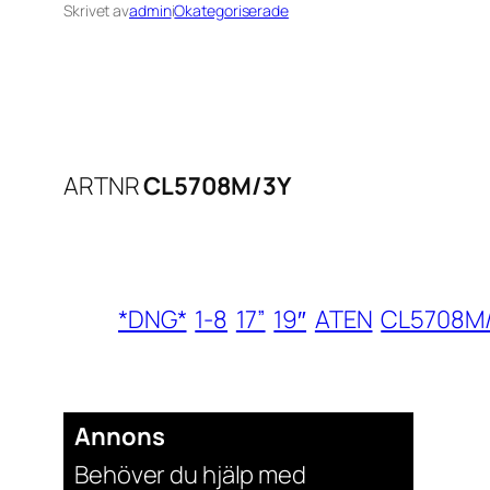
Skrivet av
admin
i
Okategoriserade
ARTNR
CL5708M/3Y
*DNG*
1-8
17”
19″
ATEN
CL5708M
Annons
Behöver du hjälp med