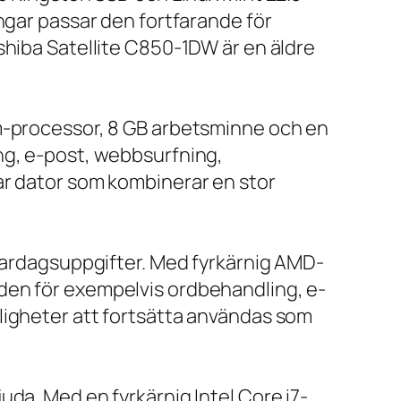
ngar passar den fortfarande för
shiba Satellite C850-1DW är en äldre
um-processor, 8 GB arbetsminne och en
ng, e-post, webbsurfning,
ar dator som kombinerar en stor
 vardagsuppgifter. Med fyrkärnig AMD-
den för exempelvis ordbehandling, e-
ligheter att fortsätta användas som
da. Med en fyrkärnig Intel Core i7-