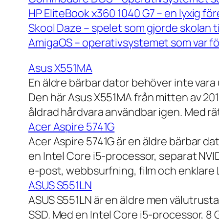
HP EliteBook x360 1040 G7 – en lyxig fö
Skool Daze – spelet som gjorde skolan ti
AmigaOS – operativsystemet som var för
Asus X551MA
En äldre bärbar dator behöver inte vara
Den här Asus X551MA från mitten av 2010-
åldrad hårdvara användbar igen. Med rät
Acer Aspire 5741G
Acer Aspire 5741G är en äldre bärbar da
en Intel Core i5-processor, separat NV
e-post, webbsurfning, film och enklare
ASUS S551LN
ASUS S551LN är en äldre men välutrustad
SSD. Med en Intel Core i5-processor, 8