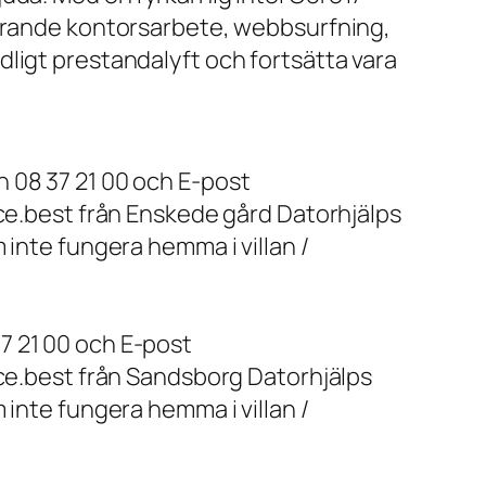
farande kontorsarbete, webbsurfning,
ligt prestandalyft och fortsätta vara
 08 37 21 00 och E-post
ice.best från Enskede gård Datorhjälps
 inte fungera hemma i villan /
7 21 00 och E-post
ice.best från Sandsborg Datorhjälps
 inte fungera hemma i villan /