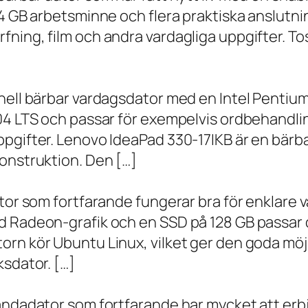
 4 GB arbetsminne och flera praktiska anslutni
ning, film och andra vardagliga uppgifter. To
onell bärbar vardagsdator med en Intel Penti
.04 LTS och passar för exempelvis ordbehandli
ppgifter. Lenovo IdeaPad 330-17IKB är en bärb
onstruktion. Den […]
ator som fortfarande fungerar bra för enklare
d Radeon-grafik och en SSD på 128 GB passar 
orn kör Ubuntu Linux, vilket ger den goda möj
ksdator. […]
andadator som fortfarande har mycket att erbju