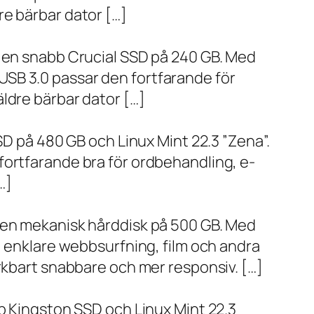
re bärbar dator […]
h en snabb Crucial SSD på 240 GB. Med
SB 3.0 passar den fortfarande för
ldre bärbar dator […]
SD på 480 GB och Linux Mint 22.3 ”Zena”.
fortfarande bra för ordbehandling, e-
…]
h en mekanisk hårddisk på 500 GB. Med
, enklare webbsurfning, film och andra
ärkbart snabbare och mer responsiv. […]
bb Kingston SSD och Linux Mint 22.3