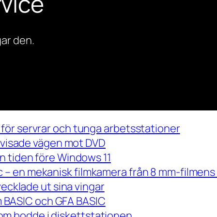
vice
ar den.
för servrar och tunga arbetsstationer
m visade vägen mot DVD
n tiden före Windows 11
– en mekanisk filmkamera från 8 mm-filmens 
vecklade ut sina vingar
 om BASIC och GFA BASIC
m bodde i diskettstationen