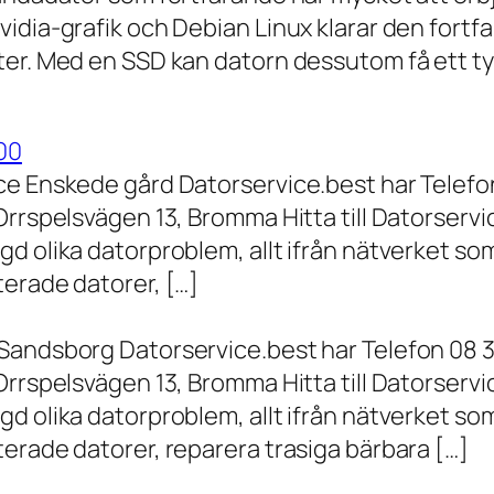
vidia-grafik och Debian Linux klarar den fort
er. Med en SSD kan datorn dessutom få ett tyd
00
ce Enskede gård Datorservice.best har Telefon
Orrspelsvägen 13, Bromma Hitta till Datorserv
d olika datorproblem, allt ifrån nätverket som
terade datorer, […]
Sandsborg Datorservice.best har Telefon 08 3
Orrspelsvägen 13, Bromma Hitta till Datorserv
d olika datorproblem, allt ifrån nätverket som
erade datorer, reparera trasiga bärbara […]