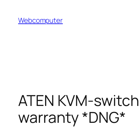
Hoppa
till
Webcomputer
innehåll
ATEN KVM-switch 1
warranty *DNG*