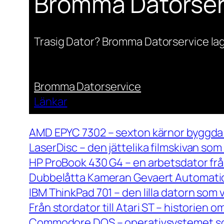
Bromma Datorser
Trasig Dator? Bromma Datorservice lag
Bromma Datorservice
Länkar
AMD EPYC 7302 – sexton kärnor byggda 
LaserDisc – den jättelika filmskivan so
HP ProBook 430 G4 – en arbetsdator frå
Dubbelåtta Kameran Gevaert Automatic 
IBM ThinkPad 701 – den lilla datorn som 
Från stordator till Atari ST – historien
Commodore DOS – operativsystemet so