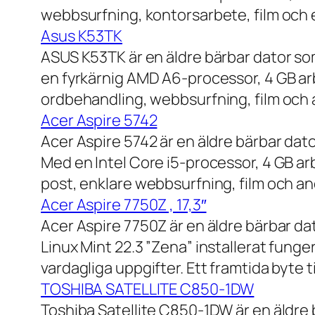
webbsurfning, kontorsarbete, film och e
Asus K53TK
ASUS K53TK är en äldre bärbar dator so
en fyrkärnig AMD A6-processor, 4 GB ar
ordbehandling, webbsurfning, film och a
Acer Aspire 5742
Acer Aspire 5742 är en äldre bärbar dato
Med en Intel Core i5-processor, 4 GB a
post, enklare webbsurfning, film och and
Acer Aspire 7750Z , 17,3″
Acer Aspire 7750Z är en äldre bärbar d
Linux Mint 22.3 ”Zena” installerat fung
vardagliga uppgifter. Ett framtida byte
TOSHIBA SATELLITE C850-1DW
Toshiba Satellite C850-1DW är en äldre 