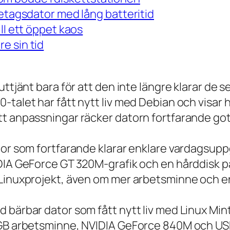
retagsdator med lång batteritid
ll ett öppet kaos
e sin tid
 uttjänt bara för att den inte längre klarar 
talet har fått nytt liv med Debian och visar h
t anpassningar räcker datorn fortfarande gott
tor som fortfarande klarar enklare vardagsuppg
IDIA GeForce GT 320M-grafik och en hårddisk p
 Linuxprojekt, även om mer arbetsminne och en
 bärbar dator som fått nytt liv med Linux Min
 GB arbetsminne, NVIDIA GeForce 840M och USB