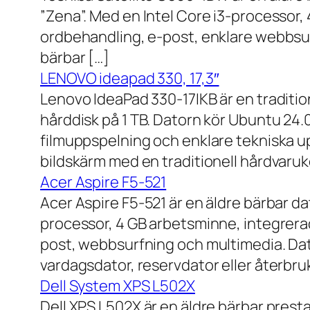
”Zena”. Med en Intel Core i3-processor,
ordbehandling, e-post, enklare webbsurf
bärbar […]
LENOVO ideapad 330, 17,3″
Lenovo IdeaPad 330-17IKB är en traditi
hårddisk på 1 TB. Datorn kör Ubuntu 24
filmuppspelning och enklare tekniska u
bildskärm med en traditionell hårdvaruk
Acer Aspire F5-521
Acer Aspire F5-521 är en äldre bärbar d
processor, 4 GB arbetsminne, integrera
post, webbsurfning och multimedia. Dat
vardagsdator, reservdator eller återbru
Dell System XPS L502X
Dell XPS L502X är en äldre bärbar prest