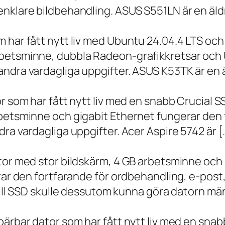
nklare bildbehandling. ASUS S551LN är en äld
m har fått nytt liv med Ubuntu 24.04.4 LTS oc
betsminne, dubbla Radeon-grafikkretsar och U
ndra vardagliga uppgifter. ASUS K53TK är en ä
r som har fått nytt liv med en snabb Crucial S
rbetsminne och gigabit Ethernet fungerar den 
ra vardagliga uppgifter. Acer Aspire 5742 är [
ator med stor bildskärm, 4 GB arbetsminne oc
erar den fortfarande för ordbehandling, e-post
 till SSD skulle dessutom kunna göra datorn m
bärbar dator som har fått nytt liv med en sna