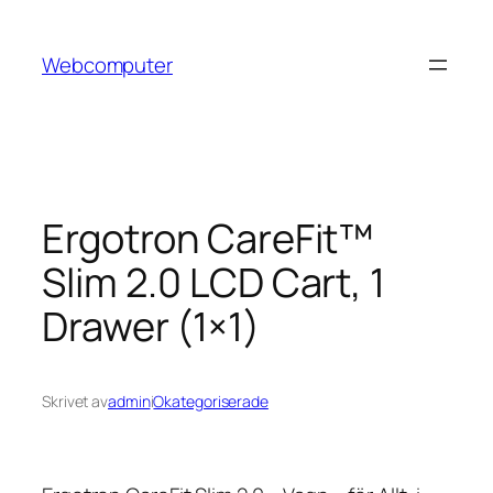
Hoppa
till
Webcomputer
innehåll
Ergotron CareFit™
Slim 2.0 LCD Cart, 1
Drawer (1×1)
Skrivet av
admin
i
Okategoriserade