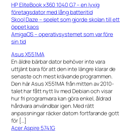
HP EliteBook x360 1040 G7 – en lyxig
företagsdator med lång batteritid
Skool Daze – spelet som gjorde skolan till ett
öppet kaos
AmigaOS – operativsystemet som var före
sin tid
Asus X551MA
En äldre bärbar dator behöver inte vara
uttjänt bara för att den inte längre klarar de
senaste och mest krävande programmen.
Den här Asus X551MA från mitten av 2010-
talet har fått nytt liv med Debian och visar
hur fri programvara kan göra enkel, åldrad
hårdvara användbar igen. Med rätt
anpassningar räcker datorn fortfarande gott
för […]
Acer Aspire 5741G