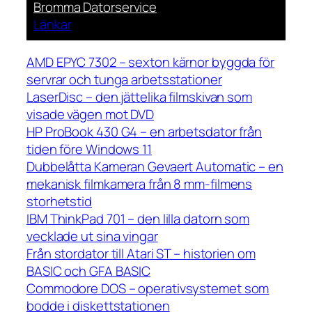
Bromma Datorservice
Länkar
AMD EPYC 7302 – sexton kärnor byggda för
servrar och tunga arbetsstationer
LaserDisc – den jättelika filmskivan som
visade vägen mot DVD
HP ProBook 430 G4 – en arbetsdator från
tiden före Windows 11
Dubbelåtta Kameran Gevaert Automatic – en
mekanisk filmkamera från 8 mm-filmens
storhetstid
IBM ThinkPad 701 – den lilla datorn som
vecklade ut sina vingar
Från stordator till Atari ST – historien om
BASIC och GFA BASIC
Commodore DOS – operativsystemet som
bodde i diskettstationen