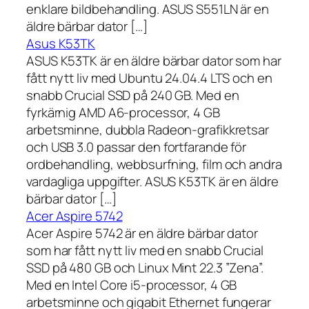
enklare bildbehandling. ASUS S551LN är en
äldre bärbar dator […]
Asus K53TK
ASUS K53TK är en äldre bärbar dator som har
fått nytt liv med Ubuntu 24.04.4 LTS och en
snabb Crucial SSD på 240 GB. Med en
fyrkärnig AMD A6-processor, 4 GB
arbetsminne, dubbla Radeon-grafikkretsar
och USB 3.0 passar den fortfarande för
ordbehandling, webbsurfning, film och andra
vardagliga uppgifter. ASUS K53TK är en äldre
bärbar dator […]
Acer Aspire 5742
Acer Aspire 5742 är en äldre bärbar dator
som har fått nytt liv med en snabb Crucial
SSD på 480 GB och Linux Mint 22.3 ”Zena”.
Med en Intel Core i5-processor, 4 GB
arbetsminne och gigabit Ethernet fungerar