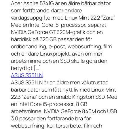
Acer Aspire 5741G är en äldre bärbar dator
som fortfarande klarar enklare
vardagsuppgifter med Linux Mint 22.2 ”Zara”.
Med en Intel Core i5-processor, separat
NVIDIA GeForce GT 320M-grafik och en
hårddisk på 320 GB passar den för
ordbehandling, e-post, webbsurfning, film
och enklare Linuxprojekt, även om mer
arbetsminne och en SSD skulle göra den
betydligt […]
ASUS S551LN
ASUS S551LN är en äldre men välutrustad
bärbar dator som fått nytt liv med Linux Mint
22.3 ”Zena” och en snabb Kingston SSD. Med
en Intel Core i5-processor, 8 GB
arbetsminne, NVIDIA GeForce 840M och USB
3.0 passar den fortfarande bra för
webbsurfning, kontorsarbete, film och