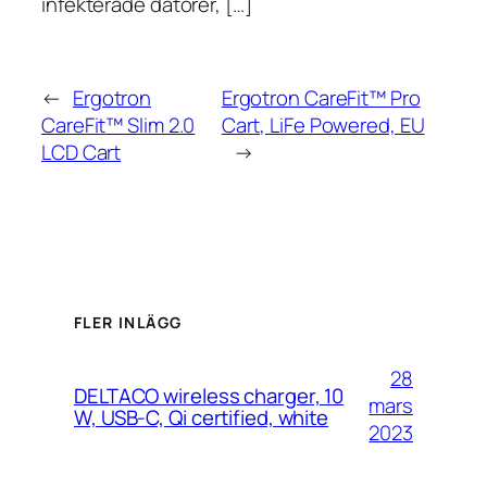
infekterade datorer, […]
←
Ergotron
Ergotron CareFit™ Pro
CareFit™ Slim 2.0
Cart, LiFe Powered, EU
LCD Cart
→
FLER INLÄGG
28
DELTACO wireless charger, 10
mars
W, USB-C, Qi certified, white
2023