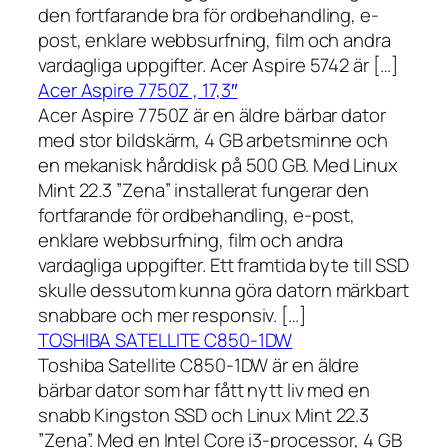
den fortfarande bra för ordbehandling, e-
post, enklare webbsurfning, film och andra
vardagliga uppgifter. Acer Aspire 5742 är […]
Acer Aspire 7750Z , 17,3″
Acer Aspire 7750Z är en äldre bärbar dator
med stor bildskärm, 4 GB arbetsminne och
en mekanisk hårddisk på 500 GB. Med Linux
Mint 22.3 ”Zena” installerat fungerar den
fortfarande för ordbehandling, e-post,
enklare webbsurfning, film och andra
vardagliga uppgifter. Ett framtida byte till SSD
skulle dessutom kunna göra datorn märkbart
snabbare och mer responsiv. […]
TOSHIBA SATELLITE C850-1DW
Toshiba Satellite C850-1DW är en äldre
bärbar dator som har fått nytt liv med en
snabb Kingston SSD och Linux Mint 22.3
”Zena”. Med en Intel Core i3-processor, 4 GB