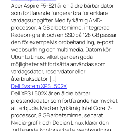
Acer Aspire F5-521 är en äldre bärbar dator
som fortfarande fungerar bra för enklare
vardagsuppgifter. Med fyrkärnig AMD-
processor, 4 GB arbetsminne, integrerad
Radeon-grafik och en SSD på 128 GB passar
den för exempelvis ordbehandling, e-post,
webbsurfning och multimedia. Datorn kör
Ubuntu Linux, vilket ger den goda
möjligheter att fortsätta användas som
vardagsdator, reservdator eller
återbruksdator. […]
Dell System XPS L502X
Dell XPS L502X är en äldre bärbar
prestandadator som fortfarande har mycket
att erbjuda. Med en fyrkärnig Intel Core i7-
processor, 8 GB arbetsminne, separat
Nvidia-grafik och Debian Linux klarar den
fortfarande kontorsarbete, webbsurfning,