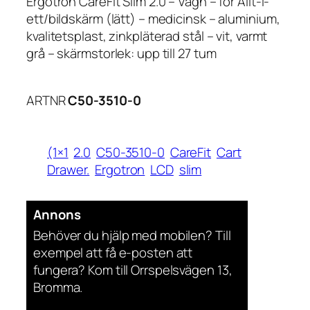
Ergotron CareFit Slim 2.0 – Vagn – för Allt-i-
ett/bildskärm (lätt) – medicinsk – aluminium,
kvalitetsplast, zinkpläterad stål – vit, varmt
grå – skärmstorlek: upp till 27 tum
ARTNR
C50-3510-0
(1×1
2.0
C50-3510-0
CareFit
Cart
Drawer.
Ergotron
LCD
slim
Annons
Behöver du hjälp med mobilen? Till
exempel att få e-posten att
fungera? Kom till Orrspelsvägen 13,
Bromma.