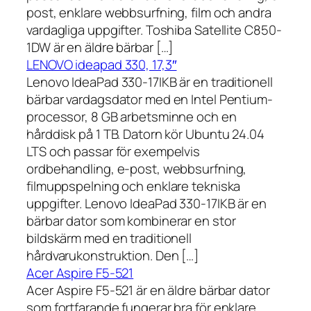
post, enklare webbsurfning, film och andra
vardagliga uppgifter. Toshiba Satellite C850-
1DW är en äldre bärbar […]
LENOVO ideapad 330, 17,3″
Lenovo IdeaPad 330-17IKB är en traditionell
bärbar vardagsdator med en Intel Pentium-
processor, 8 GB arbetsminne och en
hårddisk på 1 TB. Datorn kör Ubuntu 24.04
LTS och passar för exempelvis
ordbehandling, e-post, webbsurfning,
filmuppspelning och enklare tekniska
uppgifter. Lenovo IdeaPad 330-17IKB är en
bärbar dator som kombinerar en stor
bildskärm med en traditionell
hårdvarukonstruktion. Den […]
Acer Aspire F5-521
Acer Aspire F5-521 är en äldre bärbar dator
som fortfarande fungerar bra för enklare