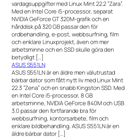
vardagsuppgifter med Linux Mint 22.2 ”Zara”.
Med en Intel Core i5-processor, separat
NVIDIA GeForce GT 320M-grafik och en
hårddisk på 320 GB passar den för
ordbehandling, e-post, webbsurfning, film
och enklare Linuxprojekt, även om mer
arbetsminne och en SSD skulle göra den
betydligt […]
ASUS S551LN
ASUS S551LN är en äldre men välutrustad
bärbar dator som fått nytt liv med Linux Mint
22.3 ”Zena” och en snabb Kingston SSD. Med
en Intel Core i5-processor, 8 GB
arbetsminne, NVIDIA GeForce 840M och USB
3.0 passar den fortfarande bra för
webbsurfning, kontorsarbete, film och
enklare bildbehandling. ASUS S551LN är en
äldre bärbar dator […]