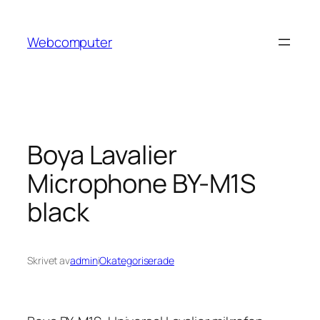
Hoppa
till
Webcomputer
innehåll
Boya Lavalier
Microphone BY-M1S
black
Skrivet av
admin
i
Okategoriserade