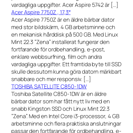
vardagliga uppgifter. Acer Aspire 5742 är […]
Acer Aspire 7750Z , 17,3″
Acer Aspire 7750Z är en äldre bärbar dator
med stor bildskärm, 4 GB arbetsminne och
en mekanisk hårddisk på 500 GB. Med Linux
Mint 22.3 ”Zena” installerat fungerar den
fortfarande för ordbehandling, e-post,
enklare webbsurfning, film och andra
vardagliga uppgifter. Ett framtida byte till SSD
skulle dessutom kunna göra datorn märkbart
snabbare och mer responsiv. […]
TOSHIBA SATELLITE C850-1DW
Toshiba Satellite C850-1DW är en äldre
bärbar dator som har fått nytt liv med en
snabb Kingston SSD och Linux Mint 22.3
”Zena”. Med en Intel Core i3-processor, 4 GB
arbetsminne och flera praktiska anslutningar
passar den fortfarande för ordbehandling, e-