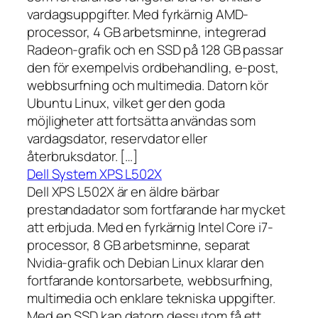
vardagsuppgifter. Med fyrkärnig AMD-
processor, 4 GB arbetsminne, integrerad
Radeon-grafik och en SSD på 128 GB passar
den för exempelvis ordbehandling, e-post,
webbsurfning och multimedia. Datorn kör
Ubuntu Linux, vilket ger den goda
möjligheter att fortsätta användas som
vardagsdator, reservdator eller
återbruksdator. […]
Dell System XPS L502X
Dell XPS L502X är en äldre bärbar
prestandadator som fortfarande har mycket
att erbjuda. Med en fyrkärnig Intel Core i7-
processor, 8 GB arbetsminne, separat
Nvidia-grafik och Debian Linux klarar den
fortfarande kontorsarbete, webbsurfning,
multimedia och enklare tekniska uppgifter.
Med en SSD kan datorn dessutom få ett