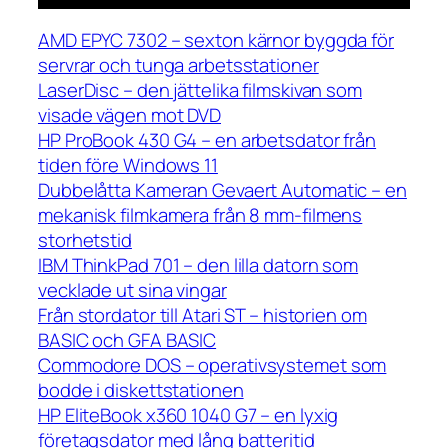
AMD EPYC 7302 – sexton kärnor byggda för
servrar och tunga arbetsstationer
LaserDisc – den jättelika filmskivan som
visade vägen mot DVD
HP ProBook 430 G4 – en arbetsdator från
tiden före Windows 11
Dubbelåtta Kameran Gevaert Automatic – en
mekanisk filmkamera från 8 mm-filmens
storhetstid
IBM ThinkPad 701 – den lilla datorn som
vecklade ut sina vingar
Från stordator till Atari ST – historien om
BASIC och GFA BASIC
Commodore DOS – operativsystemet som
bodde i diskettstationen
HP EliteBook x360 1040 G7 – en lyxig
företagsdator med lång batteritid