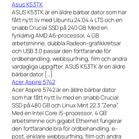
Asus K53TK
ASUS K53TK är en äldre bärbar dator som har
fått nytt liv med Ubuntu 24.04.4 LTS och en
snabb Crucial SSD på 240 GB. Med en
fyrkärnig AMD A6-processor, 4 GB
arbetsminne, dubbla Radeon-grafikkretsar
och USB 3.0 passar den fortfarande för
ordbehandling, webbsurfning, film och andra
vardagliga uppgifter. ASUS K53TK är en äldre
bärbar dator […]
Acer Aspire 5742
Acer Aspire 5742 är en äldre bärbar dator
som har fått nytt liv med en snabb Crucial
SSD på 480 GB och Linux Mint 22.3 ”Zena”.
Med en Intel Core i5-processor, 4 GB
arbetsminne och gigabit Ethernet fungerar
den fortfarande bra för ordbehandling, e-
post, enklare webbsurfning, film och andra