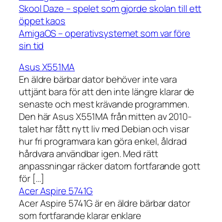
Skool Daze – spelet som gjorde skolan till ett
öppet kaos
AmigaOS – operativsystemet som var före
sin tid
Asus X551MA
En äldre bärbar dator behöver inte vara
uttjänt bara för att den inte längre klarar de
senaste och mest krävande programmen.
Den här Asus X551MA från mitten av 2010-
talet har fått nytt liv med Debian och visar
hur fri programvara kan göra enkel, åldrad
hårdvara användbar igen. Med rätt
anpassningar räcker datorn fortfarande gott
för […]
Acer Aspire 5741G
Acer Aspire 5741G är en äldre bärbar dator
som fortfarande klarar enklare