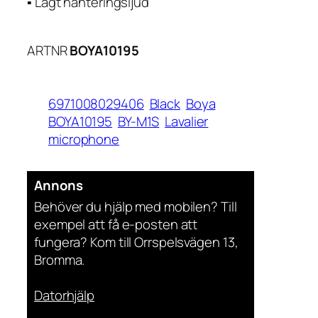
▪ Lågt hanteringsljud
ARTNR
BOYA10195
6971008029406
Black
Boya
BOYA10195
BY-M1S
Lavalier
microphone
Annons
Behöver du hjälp med mobilen? Till
exempel att få e-posten att
fungera? Kom till Orrspelsvägen 13,
Bromma.
Datorhjälp