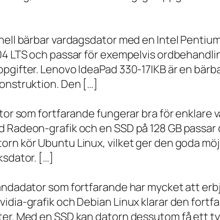
onell bärbar vardagsdator med en Intel Penti
.04 LTS och passar för exempelvis ordbehandli
ppgifter. Lenovo IdeaPad 330-17IKB är en bärb
onstruktion. Den […]
ator som fortfarande fungerar bra för enklare
d Radeon-grafik och en SSD på 128 GB passar 
orn kör Ubuntu Linux, vilket ger den goda möj
ksdator. […]
andadator som fortfarande har mycket att erbju
vidia-grafik och Debian Linux klarar den fort
er. Med en SSD kan datorn dessutom få ett tyd