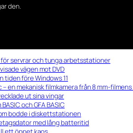
ar den.
för servrar och tunga arbetsstationer
m visade vägen mot DVD
n tiden före Windows 11
– en mekanisk filmkamera från 8 mm-filmens 
vecklade ut sina vingar
 om BASIC och GFA BASIC
m bodde i diskettstationen
retagsdator med lång batteritid
ll ett öppet kaos