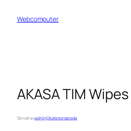
Hoppa
till
Webcomputer
innehåll
AKASA TIM Wipes 
Skrivet av
admin
i
Okategoriserade