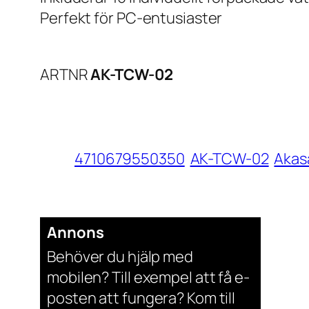
Perfekt för PC-entusiaster
ARTNR
AK-TCW-02
4710679550350
AK-TCW-02
Akas
Annons
Behöver du hjälp med
mobilen? Till exempel att få e-
posten att fungera? Kom till