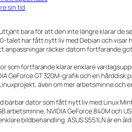
e sin tid
 uttjänt bara för att den inte längre klarar 
talet har fått nytt liv med Debian och visar h
t anpassningar räcker datorn fortfarande gott
tor som fortfarande klarar enklare vardagsuppg
IDIA GeForce GT 320M-grafik och en hårddisk p
 Linuxprojekt, även om mer arbetsminne och en
 bärbar dator som fått nytt liv med Linux Min
 GB arbetsminne, NVIDIA GeForce 840M och USB
nklare bildbehandling. ASUS S551LN är en äld