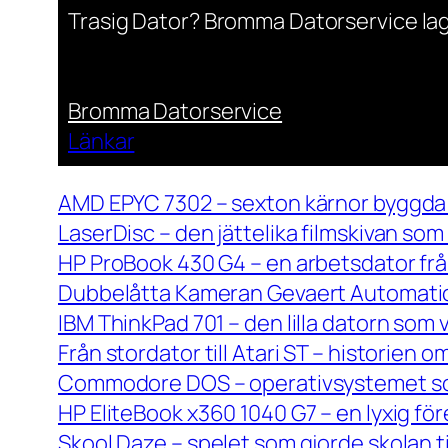
Trasig Dator? Bromma Datorservice lag
Bromma Datorservice
Länkar
AMD EPYC 7302 – sexton kärnor byggda 
LaserDisc – den jättelika filmskivan so
HP ProBook 430 G4 – en arbetsdator frå
Dubbelåtta Kameran Gevaert Automatic 
IBM ThinkPad 701 – den lilla datorn som 
Från stordator till Atari ST – historien
Commodore DOS – operativsystemet so
HP EliteBook x360 1040 G7 – en lyxig fö
Skool Daze – spelet som gjorde skolan ti