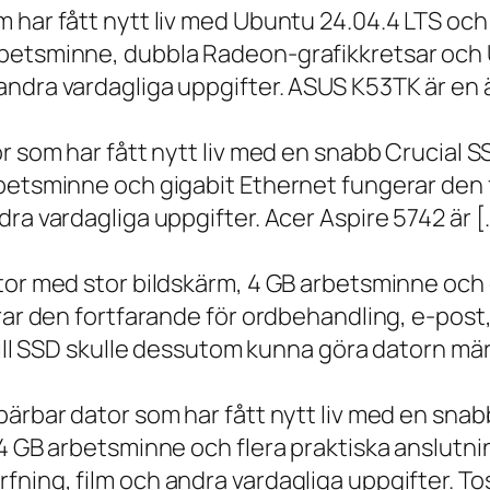
m har fått nytt liv med Ubuntu 24.04.4 LTS oc
betsminne, dubbla Radeon-grafikkretsar och U
ndra vardagliga uppgifter. ASUS K53TK är en ä
r som har fått nytt liv med en snabb Crucial S
rbetsminne och gigabit Ethernet fungerar den 
ra vardagliga uppgifter. Acer Aspire 5742 är [
ator med stor bildskärm, 4 GB arbetsminne oc
erar den fortfarande för ordbehandling, e-post
 till SSD skulle dessutom kunna göra datorn m
bärbar dator som har fått nytt liv med en sna
 4 GB arbetsminne och flera praktiska anslutni
ning, film och andra vardagliga uppgifter. To