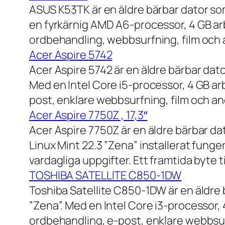
ASUS K53TK är en äldre bärbar dator so
en fyrkärnig AMD A6-processor, 4 GB ar
ordbehandling, webbsurfning, film och a
Acer Aspire 5742
Acer Aspire 5742 är en äldre bärbar dato
Med en Intel Core i5-processor, 4 GB a
post, enklare webbsurfning, film och and
Acer Aspire 7750Z , 17,3″
Acer Aspire 7750Z är en äldre bärbar d
Linux Mint 22.3 ”Zena” installerat fung
vardagliga uppgifter. Ett framtida byte
TOSHIBA SATELLITE C850-1DW
Toshiba Satellite C850-1DW är en äldre 
”Zena”. Med en Intel Core i3-processor,
ordbehandling, e-post, enklare webbsurf