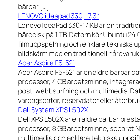
bärbar […]
LENOVO ideapad 330, 17,3″
Lenovo IdeaPad 330-17IKB är en traditi
hårddisk på 1 TB. Datorn kör Ubuntu 24
filmuppspelning och enklare tekniska u
bildskärm med en traditionell hårdvaruk
Acer Aspire F5-521
Acer Aspire F5-521 är en äldre bärbar d
processor, 4 GB arbetsminne, integrera
post, webbsurfning och multimedia. Dat
vardagsdator, reservdator eller återbru
Dell System XPS L502X
Dell XPS L502X är en äldre bärbar prest
processor, 8 GB arbetsminne, separat N
multimedia och enklare tekniska uppgift