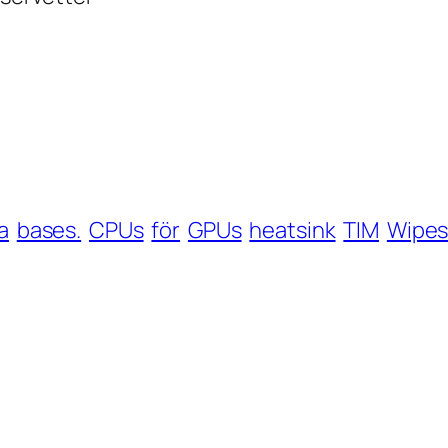
a
bases.
CPUs
för
GPUs
heatsink
TIM
Wipe