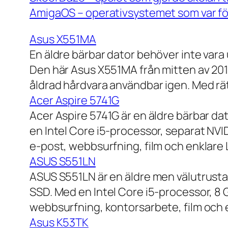
AmigaOS – operativsystemet som var för
Asus X551MA
En äldre bärbar dator behöver inte vara
Den här Asus X551MA från mitten av 2010-
åldrad hårdvara användbar igen. Med rät
Acer Aspire 5741G
Acer Aspire 5741G är en äldre bärbar da
en Intel Core i5-processor, separat NV
e-post, webbsurfning, film och enklare
ASUS S551LN
ASUS S551LN är en äldre men välutrustad
SSD. Med en Intel Core i5-processor, 8
webbsurfning, kontorsarbete, film och e
Asus K53TK