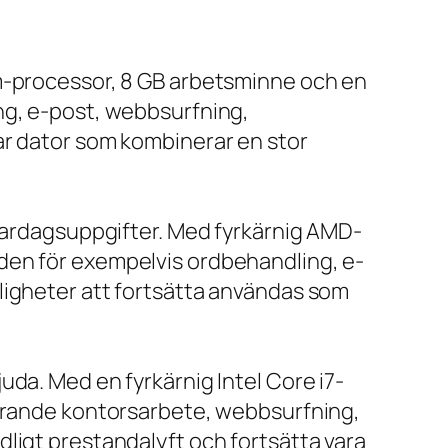
um-processor, 8 GB arbetsminne och en
ng, e-post, webbsurfning,
ar dator som kombinerar en stor
 vardagsuppgifter. Med fyrkärnig AMD-
den för exempelvis ordbehandling, e-
ligheter att fortsätta användas som
da. Med en fyrkärnig Intel Core i7-
farande kontorsarbete, webbsurfning,
ligt prestandalyft och fortsätta vara