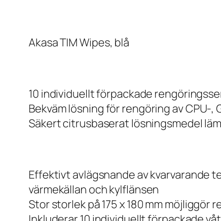
Akasa TIM Wipes, blå
10 individuellt förpackade rengöringsser
Bekväm lösning för rengöring av CPU-, GP
Säkert citrusbaserat lösningsmedel lämn
Effektivt avlägsnande av kvarvarande t
värmekällan och kylflänsen
Stor storlek på 175 x 180 mm möjliggör 
Inkluderar 10 individuellt förpackade vå