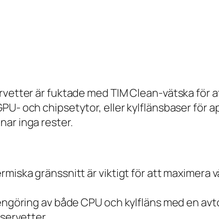
vetter är fuktade med TIM Clean-vätska för att
U- och chipsetytor, eller kylflänsbaser för ap
ar inga rester.
ermiska gränssnitt är viktigt för att maximer
rengöring av både CPU och kylfläns med en av
tservetter