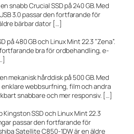
h en snabb Crucial SSD på 240 GB. Med
SB 3.0 passar den fortfarande för
ldre bärbar dator […]
SD på 480 GB och Linux Mint 22.3 ”Zena”.
fortfarande bra för ordbehandling, e-
…]
h en mekanisk hårddisk på 500 GB. Med
, enklare webbsurfning, film och andra
ärkbart snabbare och mer responsiv. […]
bb Kingston SSD och Linux Mint 22.3
ngar passar den fortfarande för
shiba Satellite C850-1DW är en äldre