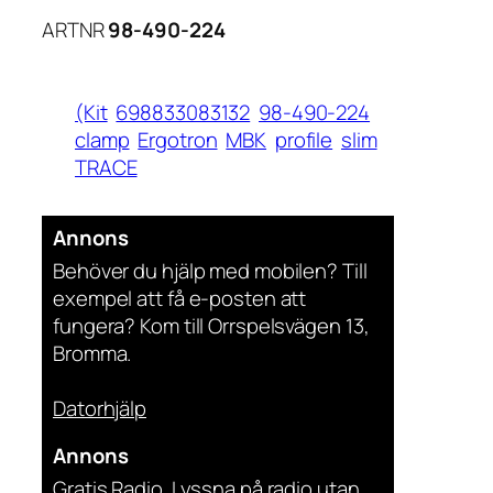
ARTNR
98-490-224
(Kit
698833083132
98-490-224
clamp
Ergotron
MBK
profile
slim
TRACE
Annons
Behöver du hjälp med mobilen? Till
exempel att få e-posten att
fungera? Kom till Orrspelsvägen 13,
Bromma.
Datorhjälp
Annons
Gratis Radio. Lyssna på radio utan