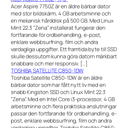
Acer Aspire 7750Z är en äldre bärbar dator
med stor bildskärm, 4 GB arbetsminne och
en mekanisk hårddisk på 500 GB. Med Linux
Mint 22.3 ”Zena” installerat fungerar den
fortfarande för ordbehandling, e-post,
enklare webbsurfning, film och andra
vardagliga uppgifter. Ett framtida byte till SSD
skulle dessutom kunna göra datorn märkbart
snabbare och mer responsiv. […]
TOSHIBA SATELLITE C850-1DW
Toshiba Satellite C850-1DW är en äldre
bärbar dator som har fått nytt liv med en
snabb Kingston SSD och Linux Mint 22.3
”Zena”. Med en Intel Core i3-processor, 4 GB
arbetsminne och flera praktiska anslutningar
passar den fortfarande för ordbehandling, e-
post, enklare webbsurfning, film och andra
vardagliga uppgifter. Toshiba Satellite C850-