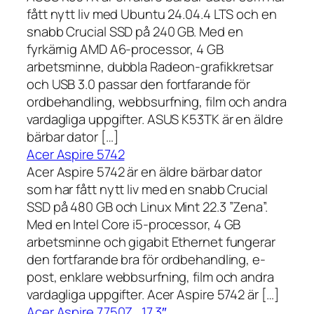
fått nytt liv med Ubuntu 24.04.4 LTS och en
snabb Crucial SSD på 240 GB. Med en
fyrkärnig AMD A6-processor, 4 GB
arbetsminne, dubbla Radeon-grafikkretsar
och USB 3.0 passar den fortfarande för
ordbehandling, webbsurfning, film och andra
vardagliga uppgifter. ASUS K53TK är en äldre
bärbar dator […]
Acer Aspire 5742
Acer Aspire 5742 är en äldre bärbar dator
som har fått nytt liv med en snabb Crucial
SSD på 480 GB och Linux Mint 22.3 ”Zena”.
Med en Intel Core i5-processor, 4 GB
arbetsminne och gigabit Ethernet fungerar
den fortfarande bra för ordbehandling, e-
post, enklare webbsurfning, film och andra
vardagliga uppgifter. Acer Aspire 5742 är […]
Acer Aspire 7750Z , 17,3″