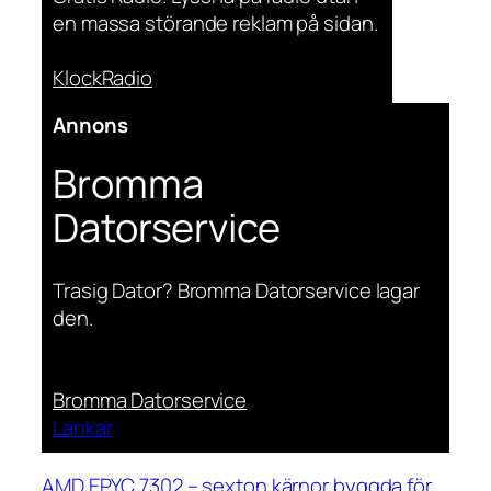
en massa störande reklam på sidan.
KlockRadio
Annons
Bromma
Datorservice
Trasig Dator? Bromma Datorservice lagar
den.
Bromma Datorservice
Länkar
AMD EPYC 7302 – sexton kärnor byggda för