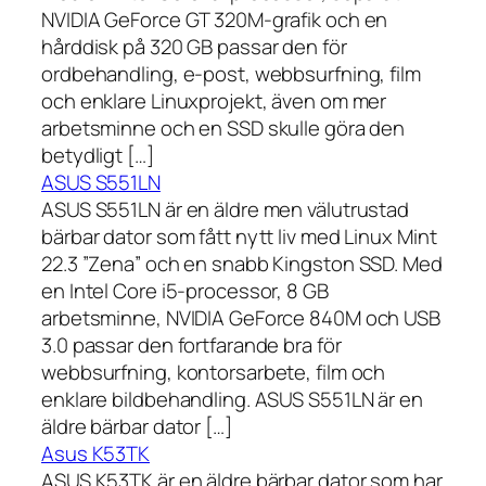
NVIDIA GeForce GT 320M-grafik och en
hårddisk på 320 GB passar den för
ordbehandling, e-post, webbsurfning, film
och enklare Linuxprojekt, även om mer
arbetsminne och en SSD skulle göra den
betydligt […]
ASUS S551LN
ASUS S551LN är en äldre men välutrustad
bärbar dator som fått nytt liv med Linux Mint
22.3 ”Zena” och en snabb Kingston SSD. Med
en Intel Core i5-processor, 8 GB
arbetsminne, NVIDIA GeForce 840M och USB
3.0 passar den fortfarande bra för
webbsurfning, kontorsarbete, film och
enklare bildbehandling. ASUS S551LN är en
äldre bärbar dator […]
Asus K53TK
ASUS K53TK är en äldre bärbar dator som har