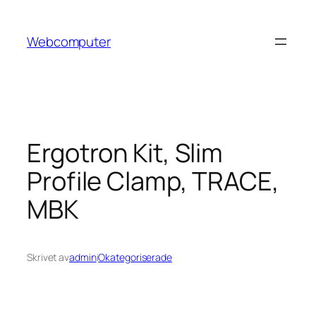
Hoppa
till
Webcomputer
innehåll
Ergotron Kit, Slim
Profile Clamp, TRACE,
MBK
Skrivet av
admin
i
Okategoriserade