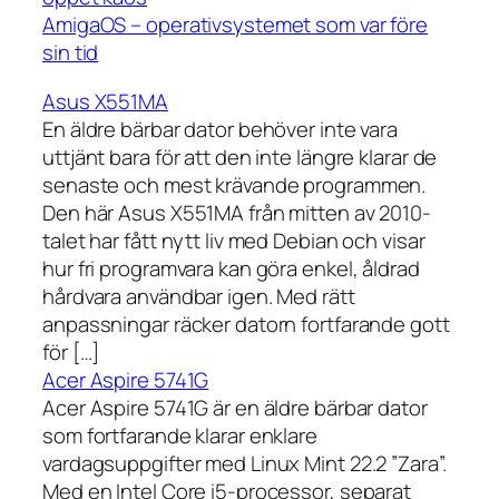
AmigaOS – operativsystemet som var före
sin tid
Asus X551MA
En äldre bärbar dator behöver inte vara
uttjänt bara för att den inte längre klarar de
senaste och mest krävande programmen.
Den här Asus X551MA från mitten av 2010-
talet har fått nytt liv med Debian och visar
hur fri programvara kan göra enkel, åldrad
hårdvara användbar igen. Med rätt
anpassningar räcker datorn fortfarande gott
för […]
Acer Aspire 5741G
Acer Aspire 5741G är en äldre bärbar dator
som fortfarande klarar enklare
vardagsuppgifter med Linux Mint 22.2 ”Zara”.
Med en Intel Core i5-processor, separat