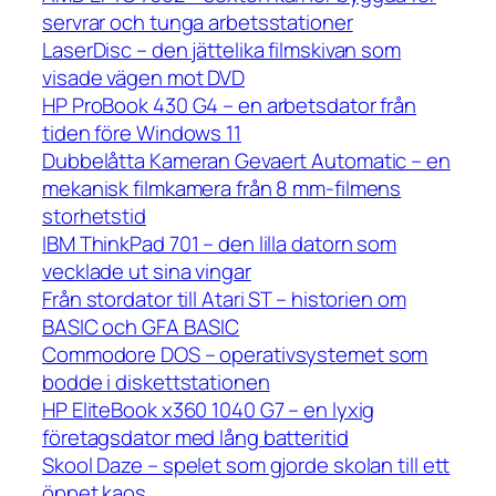
servrar och tunga arbetsstationer
LaserDisc – den jättelika filmskivan som
visade vägen mot DVD
HP ProBook 430 G4 – en arbetsdator från
tiden före Windows 11
Dubbelåtta Kameran Gevaert Automatic – en
mekanisk filmkamera från 8 mm-filmens
storhetstid
IBM ThinkPad 701 – den lilla datorn som
vecklade ut sina vingar
Från stordator till Atari ST – historien om
BASIC och GFA BASIC
Commodore DOS – operativsystemet som
bodde i diskettstationen
HP EliteBook x360 1040 G7 – en lyxig
företagsdator med lång batteritid
Skool Daze – spelet som gjorde skolan till ett
öppet kaos