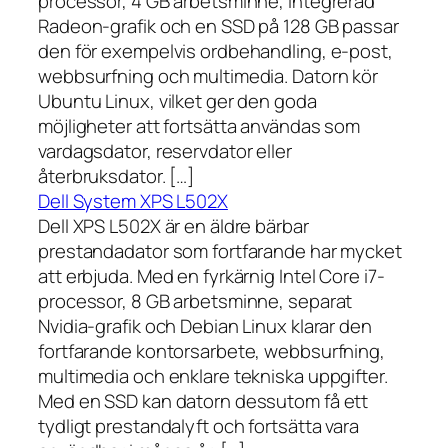
processor, 4 GB arbetsminne, integrerad
Radeon-grafik och en SSD på 128 GB passar
den för exempelvis ordbehandling, e-post,
webbsurfning och multimedia. Datorn kör
Ubuntu Linux, vilket ger den goda
möjligheter att fortsätta användas som
vardagsdator, reservdator eller
återbruksdator. […]
Dell System XPS L502X
Dell XPS L502X är en äldre bärbar
prestandadator som fortfarande har mycket
att erbjuda. Med en fyrkärnig Intel Core i7-
processor, 8 GB arbetsminne, separat
Nvidia-grafik och Debian Linux klarar den
fortfarande kontorsarbete, webbsurfning,
multimedia och enklare tekniska uppgifter.
Med en SSD kan datorn dessutom få ett
tydligt prestandalyft och fortsätta vara