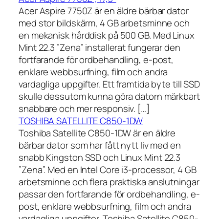
Acer Aspire 7750Z är en äldre bärbar dator
med stor bildskärm, 4 GB arbetsminne och
en mekanisk hårddisk på 500 GB. Med Linux
Mint 22.3 ”Zena” installerat fungerar den
fortfarande för ordbehandling, e-post,
enklare webbsurfning, film och andra
vardagliga uppgifter. Ett framtida byte till SSD
skulle dessutom kunna göra datorn märkbart
snabbare och mer responsiv. […]
TOSHIBA SATELLITE C850-1DW
Toshiba Satellite C850-1DW är en äldre
bärbar dator som har fått nytt liv med en
snabb Kingston SSD och Linux Mint 22.3
”Zena”. Med en Intel Core i3-processor, 4 GB
arbetsminne och flera praktiska anslutningar
passar den fortfarande för ordbehandling, e-
post, enklare webbsurfning, film och andra
vardagliga uppgifter. Toshiba Satellite C850-