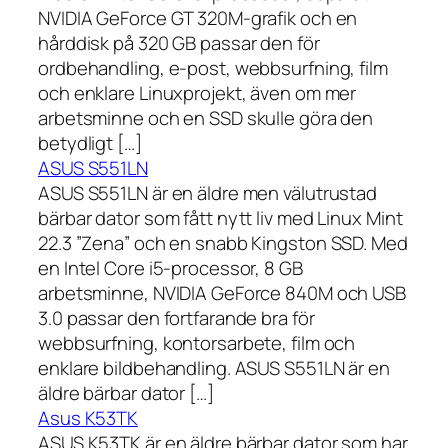
NVIDIA GeForce GT 320M-grafik och en
hårddisk på 320 GB passar den för
ordbehandling, e-post, webbsurfning, film
och enklare Linuxprojekt, även om mer
arbetsminne och en SSD skulle göra den
betydligt […]
ASUS S551LN
ASUS S551LN är en äldre men välutrustad
bärbar dator som fått nytt liv med Linux Mint
22.3 ”Zena” och en snabb Kingston SSD. Med
en Intel Core i5-processor, 8 GB
arbetsminne, NVIDIA GeForce 840M och USB
3.0 passar den fortfarande bra för
webbsurfning, kontorsarbete, film och
enklare bildbehandling. ASUS S551LN är en
äldre bärbar dator […]
Asus K53TK
ASUS K53TK är en äldre bärbar dator som har