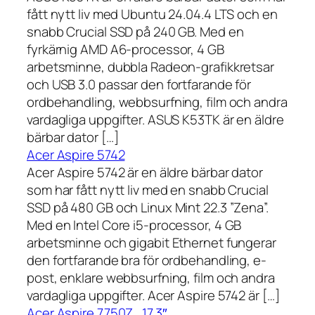
fått nytt liv med Ubuntu 24.04.4 LTS och en
snabb Crucial SSD på 240 GB. Med en
fyrkärnig AMD A6-processor, 4 GB
arbetsminne, dubbla Radeon-grafikkretsar
och USB 3.0 passar den fortfarande för
ordbehandling, webbsurfning, film och andra
vardagliga uppgifter. ASUS K53TK är en äldre
bärbar dator […]
Acer Aspire 5742
Acer Aspire 5742 är en äldre bärbar dator
som har fått nytt liv med en snabb Crucial
SSD på 480 GB och Linux Mint 22.3 ”Zena”.
Med en Intel Core i5-processor, 4 GB
arbetsminne och gigabit Ethernet fungerar
den fortfarande bra för ordbehandling, e-
post, enklare webbsurfning, film och andra
vardagliga uppgifter. Acer Aspire 5742 är […]
Acer Aspire 7750Z , 17,3″