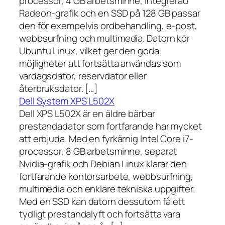
processor, 4 GB arbetsminne, integrerad
Radeon-grafik och en SSD på 128 GB passar
den för exempelvis ordbehandling, e-post,
webbsurfning och multimedia. Datorn kör
Ubuntu Linux, vilket ger den goda
möjligheter att fortsätta användas som
vardagsdator, reservdator eller
återbruksdator. […]
Dell System XPS L502X
Dell XPS L502X är en äldre bärbar
prestandadator som fortfarande har mycket
att erbjuda. Med en fyrkärnig Intel Core i7-
processor, 8 GB arbetsminne, separat
Nvidia-grafik och Debian Linux klarar den
fortfarande kontorsarbete, webbsurfning,
multimedia och enklare tekniska uppgifter.
Med en SSD kan datorn dessutom få ett
tydligt prestandalyft och fortsätta vara