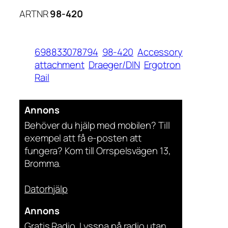
ARTNR
98-420
698833078794
98-420
Accessory
attachment
Draeger/DIN
Ergotron
Rail
Annons
Behöver du hjälp med mobilen? Till
exempel att få e-posten att
fungera? Kom till Orrspelsvägen 13,
Bromma.
Datorhjälp
Annons
Gratis Radio. Lyssna på radio utan