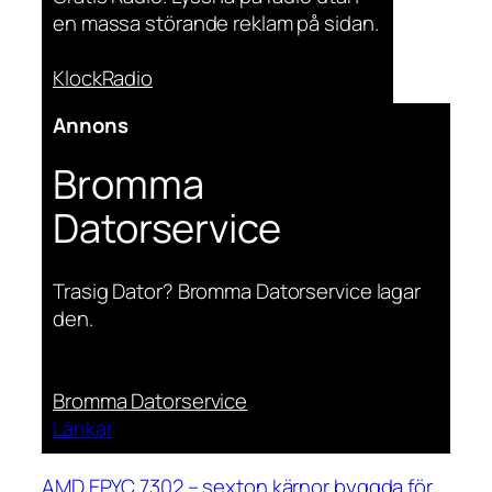
en massa störande reklam på sidan.
KlockRadio
Annons
Bromma
Datorservice
Trasig Dator? Bromma Datorservice lagar
den.
Bromma Datorservice
Länkar
AMD EPYC 7302 – sexton kärnor byggda för