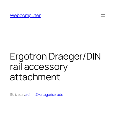
Hoppa
till
Webcomputer
innehåll
Ergotron Draeger/DIN
rail accessory
attachment
Skrivet av
admin
i
Okategoriserade