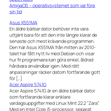
AmigaOS – operativsystemet som var före
sin tid
Asus X551MA
En äldre bärbar dator behöver inte vara
uttjänt bara för att den inte längre klarar de
senaste och mest krävande programmen.
Den här Asus X551MA från mitten av 2010-
talet har fått nytt liv med Debian och visar
hur fri programvara kan göra enkel, åldrad
hårdvara användbar igen. Med rätt
anpassningar räcker datorn fortfarande gott
för […]
Acer Aspire 5741G
Acer Aspire 5741G är en äldre bärbar dator
som fortfarande klarar enklare
vardagsuppgifter med Linux Mint 22.2 ”Zara”.
Med en Intel Core i5-processor, separat