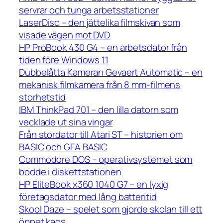
servrar och tunga arbetsstationer
LaserDisc – den jättelika filmskivan som
visade vägen mot DVD
HP ProBook 430 G4 – en arbetsdator från
tiden före Windows 11
Dubbelåtta Kameran Gevaert Automatic – en
mekanisk filmkamera från 8 mm-filmens
storhetstid
IBM ThinkPad 701 – den lilla datorn som
vecklade ut sina vingar
Från stordator till Atari ST – historien om
BASIC och GFA BASIC
Commodore DOS – operativsystemet som
bodde i diskettstationen
HP EliteBook x360 1040 G7 – en lyxig
företagsdator med lång batteritid
Skool Daze – spelet som gjorde skolan till ett
öppet kaos