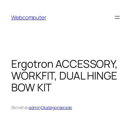
Hoppa
till
Webcomputer
innehåll
Ergotron ACCESSORY,
WORKFIT, DUAL HINGE
BOW KIT
Skrivet av
admin
i
Okategoriserade