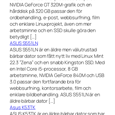
NVIDIA GeForce GT 320M-grafik och en
hårddisk på 320 GB passar den för
ordbehandling, e-post, webbsurfning, film
och enklare Linuxprojekt, även om mer
arbetsminne och en SSD skulle göra den
betydligt […]
ASUS S551LN
ASUS S551LN är en äldre men välutrustad
bärbar dator som fått nytt liv med Linux Mint
22.3 ”Zena” och en snabb Kingston SSD. Med
en Intel Core i5-processor, 8 GB
arbetsminne, NVIDIA GeForce 840M och USB
3.0 passar den fortfarande bra för
webbsurfning, kontorsarbete, film och
enklare bildbehandling. ASUS S551LN är en
äldre bärbar dator […]
Asus K53TK
ASUS K53TK är en äldre bärbar dator som har