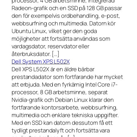
processor, 4 GB arbetsminne, integrerad
Radeon-grafik och en SSD på 128 GB passar
den för exempelvis ordbehandling, e-post,
webbsurfning och multimedia. Datorn kör
Ubuntu Linux, vilket ger den goda
möjligheter att fortsätta användas som
vardagsdator, reservdator eller
återbruksdator. […]
Dell System XPS L502X
Dell XPS L502X är en äldre bärbar
prestandadator som fortfarande har mycket
att erbjuda. Med en fyrkärnig Intel Core i7-
processor, 8 GB arbetsminne, separat
Nvidia-grafik och Debian Linux klarar den
fortfarande kontorsarbete, webbsurfning,
multimedia och enklare tekniska uppgifter.
Med en SSD kan datorn dessutom få ett
tydligt prestandalyft och fortsätta vara