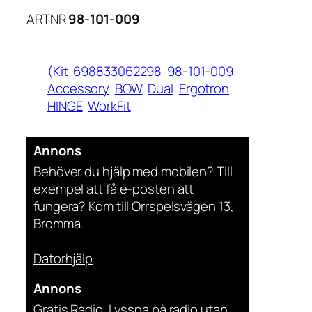
ARTNR
98-101-009
(Kit
698833062298
98-101-009
Accessory
BOW
Dual
Ergotron
HINGE
WorkFit
Annons
Behöver du hjälp med mobilen? Till
exempel att få e-posten att
fungera? Kom till Orrspelsvägen 13,
Bromma.
Datorhjälp
Annons
Gratis Radio. Lyssna på radio utan