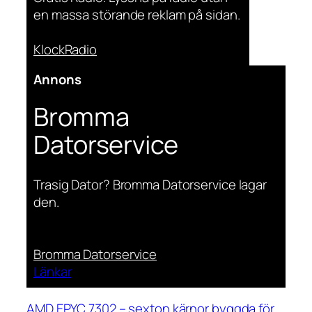
en massa störande reklam på sidan.
KlockRadio
Annons
Bromma
Datorservice
Trasig Dator? Bromma Datorservice lagar
den.
Bromma Datorservice
Länkar
AMD EPYC 7302 – sexton kärnor byggda för