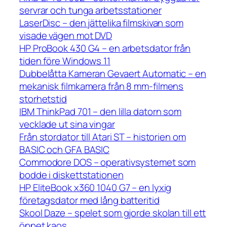
servrar och tunga arbetsstationer
LaserDisc – den jättelika filmskivan som
visade vägen mot DVD
HP ProBook 430 G4 – en arbetsdator från
tiden före Windows 11
Dubbelåtta Kameran Gevaert Automatic – en
mekanisk filmkamera från 8 mm-filmens
storhetstid
IBM ThinkPad 701 – den lilla datorn som
vecklade ut sina vingar
Från stordator till Atari ST – historien om
BASIC och GFA BASIC
Commodore DOS – operativsystemet som
bodde i diskettstationen
HP EliteBook x360 1040 G7 – en lyxig
företagsdator med lång batteritid
Skool Daze – spelet som gjorde skolan till ett
öppet kaos