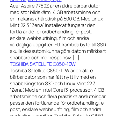
Acer Aspire 7750Z är en äldre bärbar dator
med stor bildskärm, 4 GB arbetsminne och
en mekanisk hårddisk på 500 GB. Med Linux
Mint 22.3 ”Zena” installerat fungerar den
fortfarande för ordbehandling, e-post,
enklare webbsurfning, film och andra
vardagliga uppgifter. Ett framtida byte till SSD
skulle dessutom kunna göra datorn märkbart
snabbare och mer responsiv. […]
TOSHIBA SATELLITE C850-1DW
Toshiba Satellite C850-1DW är en äldre
bärbar dator som har fått nytt liv med en
snabb Kingston SSD och Linux Mint 22.3
”Zena”. Med en Intel Core i3-processor, 4 GB
arbetsminne och flera praktiska anslutningar
passar den fortfarande för ordbehandling, e-
post, enklare webbsurfning, film och andra
vardagliga uppgifter. Toshiba Satellite C850-