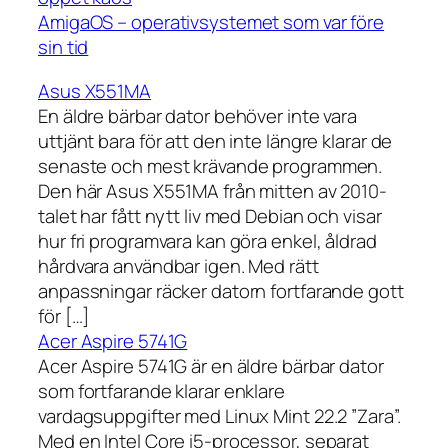
AmigaOS – operativsystemet som var före
sin tid
Asus X551MA
En äldre bärbar dator behöver inte vara
uttjänt bara för att den inte längre klarar de
senaste och mest krävande programmen.
Den här Asus X551MA från mitten av 2010-
talet har fått nytt liv med Debian och visar
hur fri programvara kan göra enkel, åldrad
hårdvara användbar igen. Med rätt
anpassningar räcker datorn fortfarande gott
för […]
Acer Aspire 5741G
Acer Aspire 5741G är en äldre bärbar dator
som fortfarande klarar enklare
vardagsuppgifter med Linux Mint 22.2 ”Zara”.
Med en Intel Core i5-processor, separat