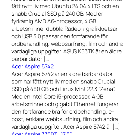
fått nytt liv med Ubuntu 24.04.4 LTS och en
snabb Crucial SSD på 240 GB. Med en
fyrkärnig AMD A6-processor, 4 GB
arbetsminne, dubbla Radeon-grafikkretsar
och USB 3.0 passar den fortfarande för
ordbehandling, webbsurfning, film och andra
vardagliga uppgifter. ASUS K53TK är en äldre
bärbar dator […]
Acer Aspire 5742
Acer Aspire 5742 är en äldre bärbar dator
som har fått nytt liv med en snabb Crucial
SSD på 480 GB och Linux Mint 22.3 ”Zena”.
Med en Intel Core i5-processor, 4 GB
arbetsminne och gigabit Ethernet fungerar
den fortfarande bra för ordbehandling, e-
post, enklare webbsurfning, film och andra
vardagliga uppgifter. Acer Aspire 5742 är […]
Acer Aspire 7750Z , 17,3″