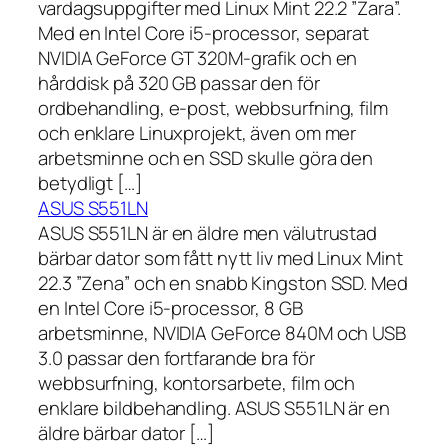
vardagsuppgifter med Linux Mint 22.2 ”Zara”.
Med en Intel Core i5-processor, separat
NVIDIA GeForce GT 320M-grafik och en
hårddisk på 320 GB passar den för
ordbehandling, e-post, webbsurfning, film
och enklare Linuxprojekt, även om mer
arbetsminne och en SSD skulle göra den
betydligt […]
ASUS S551LN
ASUS S551LN är en äldre men välutrustad
bärbar dator som fått nytt liv med Linux Mint
22.3 ”Zena” och en snabb Kingston SSD. Med
en Intel Core i5-processor, 8 GB
arbetsminne, NVIDIA GeForce 840M och USB
3.0 passar den fortfarande bra för
webbsurfning, kontorsarbete, film och
enklare bildbehandling. ASUS S551LN är en
äldre bärbar dator […]