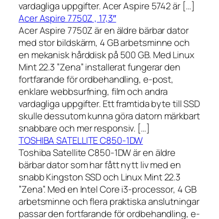
vardagliga uppgifter. Acer Aspire 5742 är […]
Acer Aspire 7750Z , 17,3″
Acer Aspire 7750Z är en äldre bärbar dator
med stor bildskärm, 4 GB arbetsminne och
en mekanisk hårddisk på 500 GB. Med Linux
Mint 22.3 ”Zena” installerat fungerar den
fortfarande för ordbehandling, e-post,
enklare webbsurfning, film och andra
vardagliga uppgifter. Ett framtida byte till SSD
skulle dessutom kunna göra datorn märkbart
snabbare och mer responsiv. […]
TOSHIBA SATELLITE C850-1DW
Toshiba Satellite C850-1DW är en äldre
bärbar dator som har fått nytt liv med en
snabb Kingston SSD och Linux Mint 22.3
”Zena”. Med en Intel Core i3-processor, 4 GB
arbetsminne och flera praktiska anslutningar
passar den fortfarande för ordbehandling, e-