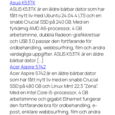
Asus K53TK
ASUS K53TK är en äldre bärbar dator som har
fått nytt liv med Ubuntu 24.04.4 LTS och en
snabb Crucial SSD på 240 GB. Med en
fyrkärnig AMD A6-processor, 4 GB
arbetsminne, dubbla Radeon-grafikkretsar
och USB 3.0 passar den fortfarande för
ordbehandling, webbsurfning, film och andra
vardagliga uppgifter. ASUS K53TK är en äldre
bärbar dator […]
Acer Aspire 5742
Acer Aspire 5742 är en äldre bärbar dator
som har fått nytt liv med en snabb Crucial
SSD på 480 GB och Linux Mint 22.3 ”Zena”.
Med en Intel Core i5-processor, 4 GB
arbetsminne och gigabit Ethernet fungerar
den fortfarande bra för ordbehandling, e-
post, enklare webbsurfning, film och andra