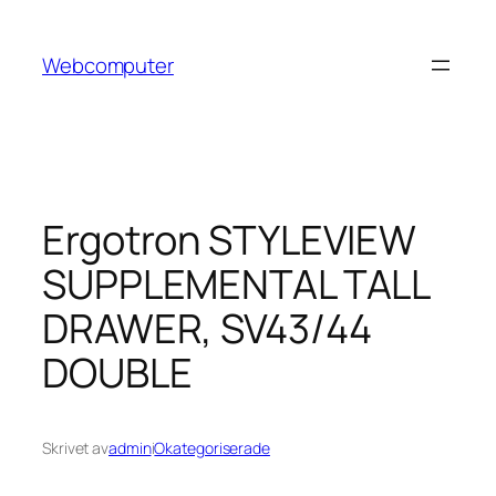
Hoppa
till
Webcomputer
innehåll
Ergotron STYLEVIEW
SUPPLEMENTAL TALL
DRAWER, SV43/44
DOUBLE
Skrivet av
admin
i
Okategoriserade