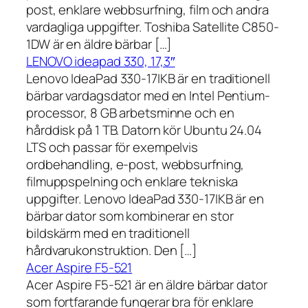
post, enklare webbsurfning, film och andra
vardagliga uppgifter. Toshiba Satellite C850-
1DW är en äldre bärbar […]
LENOVO ideapad 330, 17,3″
Lenovo IdeaPad 330-17IKB är en traditionell
bärbar vardagsdator med en Intel Pentium-
processor, 8 GB arbetsminne och en
hårddisk på 1 TB. Datorn kör Ubuntu 24.04
LTS och passar för exempelvis
ordbehandling, e-post, webbsurfning,
filmuppspelning och enklare tekniska
uppgifter. Lenovo IdeaPad 330-17IKB är en
bärbar dator som kombinerar en stor
bildskärm med en traditionell
hårdvarukonstruktion. Den […]
Acer Aspire F5-521
Acer Aspire F5-521 är en äldre bärbar dator
som fortfarande fungerar bra för enklare