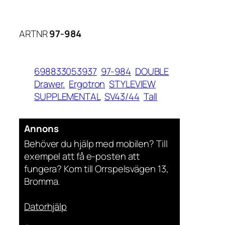
ARTNR
97-984
698833053937
97-984
DOUBLE
Drawer.
Ergotron
STYLEVIEW
SUPPLEMENTAL
SV43/44
Tall
Annons
Behöver du hjälp med mobilen? Till
exempel att få e-posten att
fungera? Kom till Orrspelsvägen 13,
Bromma.
Datorhjälp