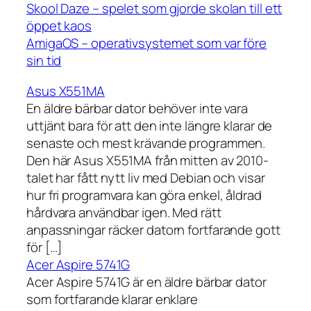
Skool Daze – spelet som gjorde skolan till ett
öppet kaos
AmigaOS – operativsystemet som var före
sin tid
Asus X551MA
En äldre bärbar dator behöver inte vara
uttjänt bara för att den inte längre klarar de
senaste och mest krävande programmen.
Den här Asus X551MA från mitten av 2010-
talet har fått nytt liv med Debian och visar
hur fri programvara kan göra enkel, åldrad
hårdvara användbar igen. Med rätt
anpassningar räcker datorn fortfarande gott
för […]
Acer Aspire 5741G
Acer Aspire 5741G är en äldre bärbar dator
som fortfarande klarar enklare