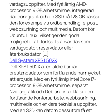
vardagsuppgifter. Med fyrkärnig AMD-
processor, 4 GB arbetsminne, integrerad
Radeon-grafik och en SSD på 128 GB passar
den för exempelvis ordbehandling, e-post,
webbsurfning och multimedia. Datorn kör
Ubuntu Linux, vilket ger den goda
möjligheter att fortsätta användas som
vardagsdator, reservdator eller
återbruksdator. […]
Dell System XPS L502X
Dell XPS L502X är en äldre bärbar
prestandadator som fortfarande har mycket
att erbjuda. Med en fyrkärnig Intel Core i7-
processor, 8 GB arbetsminne, separat
Nvidia-grafik och Debian Linux klarar den
fortfarande kontorsarbete, webbsurfning,
multimedia och enklare tekniska uppgifter.
Med en SSD kan datorn dessutom få ett