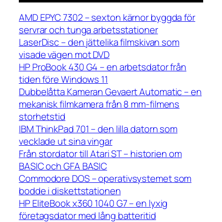
AMD EPYC 7302 – sexton kärnor byggda för
servrar och tunga arbetsstationer
LaserDisc – den jättelika filmskivan som
visade vägen mot DVD
HP ProBook 430 G4 – en arbetsdator från
tiden före Windows 11
Dubbelåtta Kameran Gevaert Automatic – en
mekanisk filmkamera från 8 mm-filmens
storhetstid
IBM ThinkPad 701 – den lilla datorn som
vecklade ut sina vingar
Från stordator till Atari ST – historien om
BASIC och GFA BASIC
Commodore DOS – operativsystemet som
bodde i diskettstationen
HP EliteBook x360 1040 G7 – en lyxig
företagsdator med lång batteritid