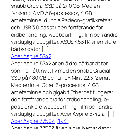
snabb Crucial SSD på 240 GB. Med en
fyrkärnig AMD A6-processor, 4 GB
arbetsminne, dubbla Radeon-grafikkretsar
och USB 3.0 passar den fortfarande för
ordbehandling, webbsurfning, film och andra
vardagliga uppgifter. ASUS K53TK är en äldre
bärbar dator […]
Acer Aspire 5742
Acer Aspire 5742 är en äldre bärbar dator
som har fått nytt liv med en snabb Crucial
SSD på 480 GB och Linux Mint 22.3 ”Zena”.
Med en Intel Core i5-processor, 4 GB
arbetsminne och gigabit Ethernet fungerar
den fortfarande bra för ordbehandling, e-
post, enklare webbsurfning, film och andra
vardagliga uppgifter. Acer Aspire 5742 är […]
Acer Aspire 7750Z , 17,3″
Acer Aspire 7750Z är en äldre bärbar dator