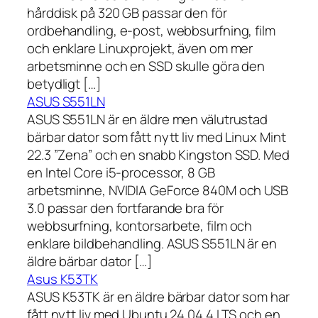
hårddisk på 320 GB passar den för
ordbehandling, e-post, webbsurfning, film
och enklare Linuxprojekt, även om mer
arbetsminne och en SSD skulle göra den
betydligt […]
ASUS S551LN
ASUS S551LN är en äldre men välutrustad
bärbar dator som fått nytt liv med Linux Mint
22.3 ”Zena” och en snabb Kingston SSD. Med
en Intel Core i5-processor, 8 GB
arbetsminne, NVIDIA GeForce 840M och USB
3.0 passar den fortfarande bra för
webbsurfning, kontorsarbete, film och
enklare bildbehandling. ASUS S551LN är en
äldre bärbar dator […]
Asus K53TK
ASUS K53TK är en äldre bärbar dator som har
fått nytt liv med Ubuntu 24.04.4 LTS och en