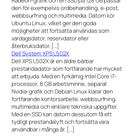
Radeon-grafik och en SSD på 128 GB passar
den för exempelvis ordbehandling, e-post,
webbsurfning och multimedia. Datorn kör
Ubuntu Linux, vilket ger den goda
möjligheter att fortsätta användas som
vardagsdator, reservdator eller
återbruksdator. […]
Dell System XPS L502X
Dell XPS L502X är en äldre bärbar
prestandadator som fortfarande har mycket
att erbjuda. Med en fyrkärnig Intel Core i7-
processor, 8 GB arbetsminne, separat
Nvidia-grafik och Debian Linux klarar den
fortfarande kontorsarbete, webbsurfning,
multimedia och enklare tekniska uppgifter.
Med en SSD kan datorn dessutom få ett
tydligt prestandalyft och fortsätta vara
användbar i många år. […]