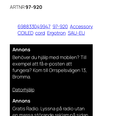
ARTNR
97-920
698833049947
97-920
Accessory
COILED
cord
Ergotron
SAU-EU
Annons
Behöver du hjälp med mobilen? Till
exempel att få e-posten att
fungera? Kom till Orrspelsvägen 13,
Bromma.
Datorhjälp
Annons
Gratis Radio. Lyssna på radio utan
en massa störande reklam på sidan.