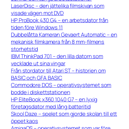
LaserDisc – den jättelika filmskivan som
visade vägen mot DVD
HP ProBook 430 G4 – en arbetsdator från
tiden före Windows 11
Dubbelåtta Kameran Gevaert Automatic – en
mekanisk filmkamera från 8 mm-filmens
storhetstid
IBM ThinkPad 701 – den lilla datorn som
vecklade ut sina vingar
Från stordator till Atari ST – historien om
BASIC och GFA BASIC
Commodore DOS – operativsystemet som
bodde i diskettstationen
HP EliteBook x360 1040 G7 – en lyxig
företagsdator med lång batteritid
Skool Daze – spelet som gjorde skolan till ett
öppet kaos
AmigaOS – operativsystemet som var före