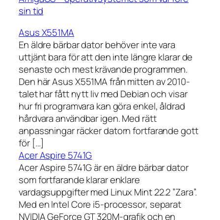
sin tid
Asus X551MA
En äldre bärbar dator behöver inte vara
uttjänt bara för att den inte längre klarar de
senaste och mest krävande programmen.
Den här Asus X551MA från mitten av 2010-
talet har fått nytt liv med Debian och visar
hur fri programvara kan göra enkel, åldrad
hårdvara användbar igen. Med rätt
anpassningar räcker datorn fortfarande gott
för […]
Acer Aspire 5741G
Acer Aspire 5741G är en äldre bärbar dator
som fortfarande klarar enklare
vardagsuppgifter med Linux Mint 22.2 ”Zara”.
Med en Intel Core i5-processor, separat
NVIDIA GeForce GT 320M-grafik och en