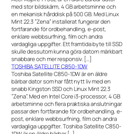
med stor bildskärm, 4 GB arbetsminne och
en mekanisk hårddisk på 500 GB. Med Linux
Mint 22.3 ”Zena” installerat fungerar den
fortfarande för ordbehandling, e-post,
enklare webbsurfning, film och andra
vardagliga uppgifter. Ett framtida byte till SSD
skulle dessutom kunna göra datorn märkbart
snabbare och mer responsiv. […]
TOSHIBA SATELLITE C850-1DW
Toshiba Satellite C850-1DW är en äldre
bärbar dator som har fått nytt liv med en
snabb Kingston SSD och Linux Mint 22.3
”Zena”. Med en Intel Core i3-processor, 4 GB
arbetsminne och flera praktiska anslutningar
passar den fortfarande för ordbehandling, e-
post, enklare webbsurfning, film och andra
vardagliga uppgifter. Toshiba Satellite C850-
1DW är en äldre bärbar […]