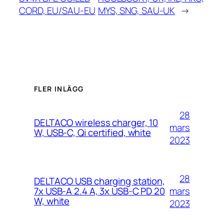
CORD, EU/SAU-EU
MYS, SNG, SAU-UK
→
FLER INLÄGG
28
DELTACO wireless charger, 10
mars
W, USB-C, Qi certified, white
2023
28
DELTACO USB charging station,
mars
7x USB-A 2.4 A, 3x USB-C PD 20
W, white
2023