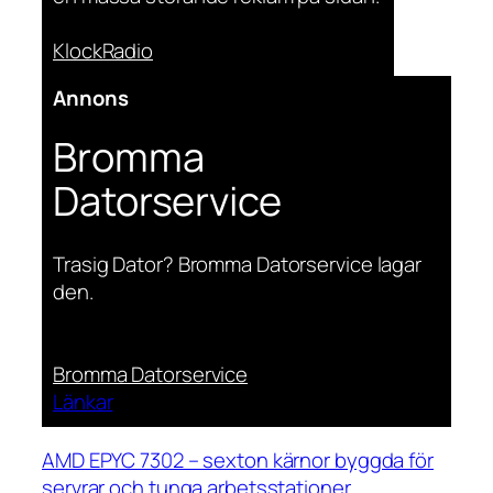
KlockRadio
Annons
Bromma
Datorservice
Trasig Dator? Bromma Datorservice lagar
den.
Bromma Datorservice
Länkar
AMD EPYC 7302 – sexton kärnor byggda för
servrar och tunga arbetsstationer