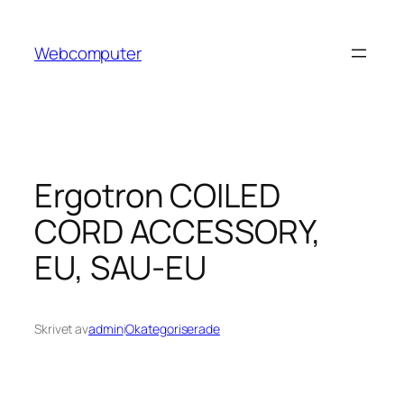
Hoppa
till
Webcomputer
innehåll
Ergotron COILED
CORD ACCESSORY,
EU, SAU-EU
Skrivet av
admin
i
Okategoriserade