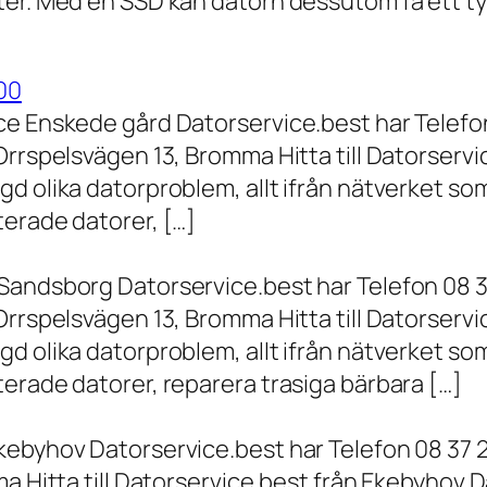
er. Med en SSD kan datorn dessutom få ett tyd
00
ce Enskede gård Datorservice.best har Telefon
Orrspelsvägen 13, Bromma Hitta till Datorserv
d olika datorproblem, allt ifrån nätverket som
terade datorer, […]
Sandsborg Datorservice.best har Telefon 08 3
Orrspelsvägen 13, Bromma Hitta till Datorserv
d olika datorproblem, allt ifrån nätverket som
erade datorer, reparera trasiga bärbara […]
kebyhov Datorservice.best har Telefon 08 37 
a Hitta till Datorservice.best från Ekebyhov D