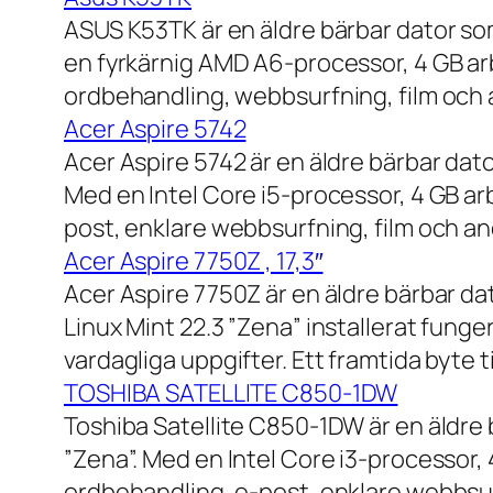
ASUS K53TK är en äldre bärbar dator so
en fyrkärnig AMD A6-processor, 4 GB ar
ordbehandling, webbsurfning, film och a
Acer Aspire 5742
Acer Aspire 5742 är en äldre bärbar dato
Med en Intel Core i5-processor, 4 GB a
post, enklare webbsurfning, film och and
Acer Aspire 7750Z , 17,3″
Acer Aspire 7750Z är en äldre bärbar d
Linux Mint 22.3 ”Zena” installerat fung
vardagliga uppgifter. Ett framtida byte
TOSHIBA SATELLITE C850-1DW
Toshiba Satellite C850-1DW är en äldre 
”Zena”. Med en Intel Core i3-processor,
ordbehandling, e-post, enklare webbsurf