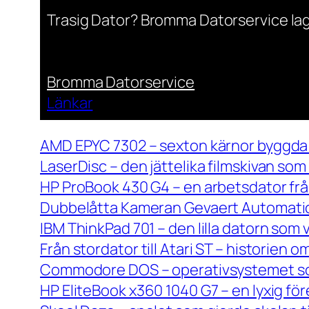
Trasig Dator? Bromma Datorservice lag
Bromma Datorservice
Länkar
AMD EPYC 7302 – sexton kärnor byggda 
LaserDisc – den jättelika filmskivan so
HP ProBook 430 G4 – en arbetsdator frå
Dubbelåtta Kameran Gevaert Automatic 
IBM ThinkPad 701 – den lilla datorn som 
Från stordator till Atari ST – historien
Commodore DOS – operativsystemet so
HP EliteBook x360 1040 G7 – en lyxig fö