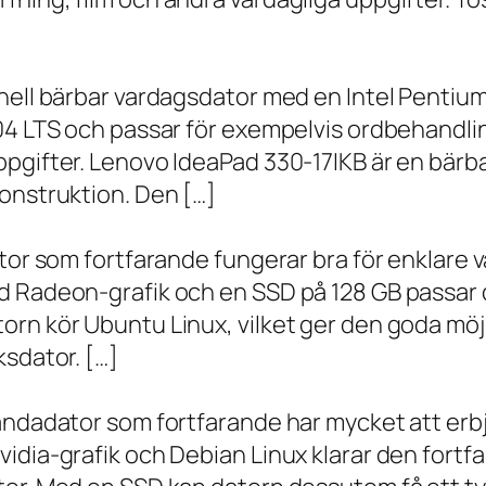
onell bärbar vardagsdator med en Intel Penti
.04 LTS och passar för exempelvis ordbehandli
ppgifter. Lenovo IdeaPad 330-17IKB är en bärb
onstruktion. Den […]
ator som fortfarande fungerar bra för enklare
d Radeon-grafik och en SSD på 128 GB passar 
orn kör Ubuntu Linux, vilket ger den goda möj
ksdator. […]
andadator som fortfarande har mycket att erbju
vidia-grafik och Debian Linux klarar den fort