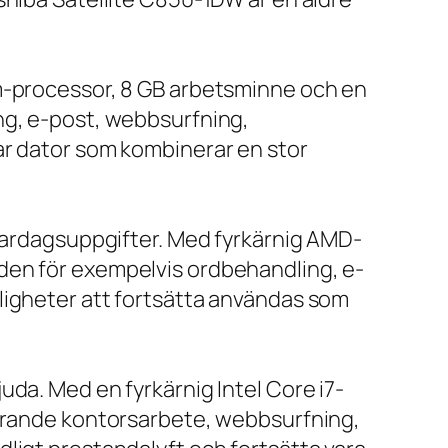
um-processor, 8 GB arbetsminne och en
ng, e-post, webbsurfning,
ar dator som kombinerar en stor
 vardagsuppgifter. Med fyrkärnig AMD-
den för exempelvis ordbehandling, e-
ligheter att fortsätta användas som
da. Med en fyrkärnig Intel Core i7-
farande kontorsarbete, webbsurfning,