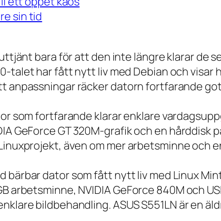
ll ett öppet kaos
e sin tid
 uttjänt bara för att den inte längre klarar 
talet har fått nytt liv med Debian och visar h
t anpassningar räcker datorn fortfarande gott
tor som fortfarande klarar enklare vardagsuppg
IDIA GeForce GT 320M-grafik och en hårddisk p
 Linuxprojekt, även om mer arbetsminne och en
 bärbar dator som fått nytt liv med Linux Min
 GB arbetsminne, NVIDIA GeForce 840M och USB
nklare bildbehandling. ASUS S551LN är en äld