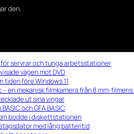
ar den.
för servrar och tunga arbetsstationer
m visade vägen mot DVD
n tiden före Windows 11
– en mekanisk filmkamera från 8 mm-filmens 
vecklade ut sina vingar
 om BASIC och GFA BASIC
m bodde i diskettstationen
retagsdator med lång batteritid