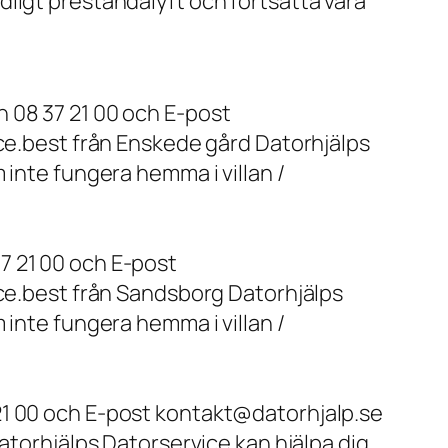
ligt prestandalyft och fortsätta vara
 08 37 21 00 och E-post
ice.best från Enskede gård Datorhjälps
 inte fungera hemma i villan /
7 21 00 och E-post
ice.best från Sandsborg Datorhjälps
 inte fungera hemma i villan /
21 00 och E-post kontakt@datorhjalp.se
atorhjälps Datorservice kan hjälpa dig