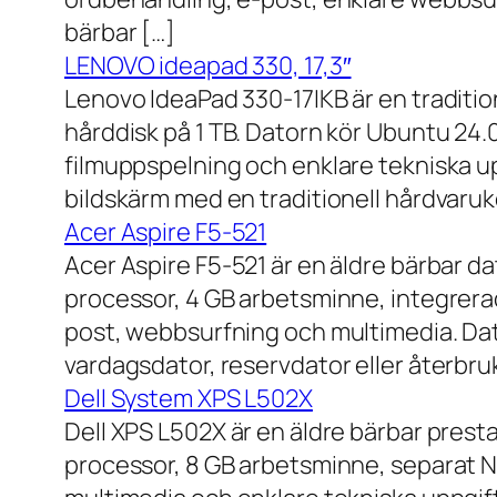
bärbar […]
LENOVO ideapad 330, 17,3″
Lenovo IdeaPad 330-17IKB är en traditi
hårddisk på 1 TB. Datorn kör Ubuntu 24
filmuppspelning och enklare tekniska u
bildskärm med en traditionell hårdvaruk
Acer Aspire F5-521
Acer Aspire F5-521 är en äldre bärbar d
processor, 4 GB arbetsminne, integrera
post, webbsurfning och multimedia. Dat
vardagsdator, reservdator eller återbru
Dell System XPS L502X
Dell XPS L502X är en äldre bärbar prest
processor, 8 GB arbetsminne, separat N