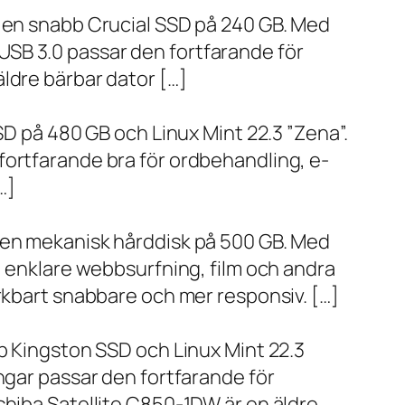
h en snabb Crucial SSD på 240 GB. Med
SB 3.0 passar den fortfarande för
ldre bärbar dator […]
SD på 480 GB och Linux Mint 22.3 ”Zena”.
fortfarande bra för ordbehandling, e-
…]
h en mekanisk hårddisk på 500 GB. Med
, enklare webbsurfning, film och andra
ärkbart snabbare och mer responsiv. […]
bb Kingston SSD och Linux Mint 22.3
ngar passar den fortfarande för
shiba Satellite C850-1DW är en äldre