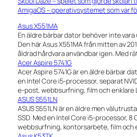
Skool Daze – spelet som gjorde skolan ti
AmigaOS – operativsystemet som var för
Asus X551MA
En äldre bärbar dator behöver inte vara
Den här Asus X551MA från mitten av 2010-
åldrad hårdvara användbar igen. Med rät
Acer Aspire 5741G
Acer Aspire 5741G är en äldre bärbar da
en Intel Core i5-processor, separat NV
e-post, webbsurfning, film och enklare
ASUS S551LN
ASUS S551LN är en äldre men välutrustad
SSD. Med en Intel Core i5-processor, 8
webbsurfning, kontorsarbete, film och e
Asus K53TK