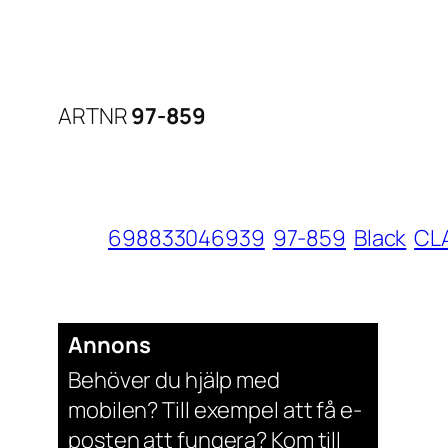
ARTNR
97-859
698833046939
97-859
Black
CL
Annons
Behöver du hjälp med
mobilen? Till exempel att få e-
posten att fungera? Kom till