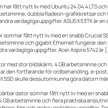
m har fått nytt liv med Ubuntu 24.04.4 LTS oc
betsminne, dubbla Radeon-grafikkretsar och U
ndra vardagliga uppgifter. ASUS K53TK är en ä
r som har fått nytt liv med en snabb Crucial S
rbetsminne och gigabit Ethernet fungerar den 
ra vardagliga uppgifter. Acer Aspire 5742 är [
ator med stor bildskärm, 4 GB arbetsminne oc
erar den fortfarande för ordbehandling, e-post
 till SSD skulle dessutom kunna göra datorn m
bärbar dator som har fått nytt liv med en sna
 4 GB arbetsminne och flera praktiska anslutni
ning, film och andra vardagliga uppgifter. To