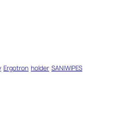
y
Ergotron
holder
SANIWIPES