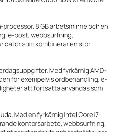
um-processor, 8 GB arbetsminne och en
ng, e-post, webbsurfning,
ar dator som kombinerar en stor
 vardagsuppgifter. Med fyrkärnig AMD-
den för exempelvis ordbehandling, e-
ligheter att fortsätta användas som
da. Med en fyrkärnig Intel Core i7-
farande kontorsarbete, webbsurfning,