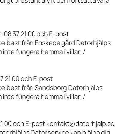
ligt prestandalyft och fortsätta vara
 08 37 21 00 och E-post
ice.best från Enskede gård Datorhjälps
 inte fungera hemma i villan /
7 21 00 och E-post
ice.best från Sandsborg Datorhjälps
 inte fungera hemma i villan /
21 00 och E-post kontakt@datorhjalp.se
atorhjälps Datorservice kan hjälpa dig