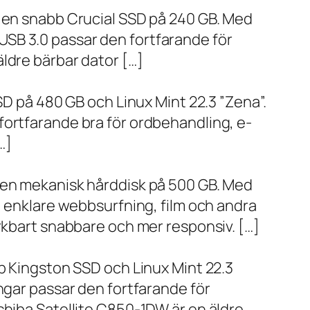
h en snabb Crucial SSD på 240 GB. Med
SB 3.0 passar den fortfarande för
ldre bärbar dator […]
SD på 480 GB och Linux Mint 22.3 ”Zena”.
fortfarande bra för ordbehandling, e-
…]
h en mekanisk hårddisk på 500 GB. Med
, enklare webbsurfning, film och andra
ärkbart snabbare och mer responsiv. […]
bb Kingston SSD och Linux Mint 22.3
ngar passar den fortfarande för
shiba Satellite C850-1DW är en äldre