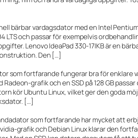
onell bärbar vardagsdator med en Intel Penti
.04 LTS och passar för exempelvis ordbehandli
ppgifter. Lenovo IdeaPad 330-17IKB är en bärb
onstruktion. Den […]
ator som fortfarande fungerar bra för enklare
d Radeon-grafik och en SSD på 128 GB passar 
orn kör Ubuntu Linux, vilket ger den goda möj
ksdator. […]
andadator som fortfarande har mycket att erbju
vidia-grafik och Debian Linux klarar den fort