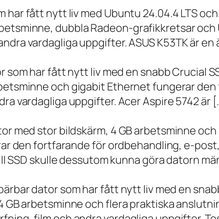
m har fått nytt liv med Ubuntu 24.04.4 LTS oc
betsminne, dubbla Radeon-grafikkretsar och U
ndra vardagliga uppgifter. ASUS K53TK är en ä
r som har fått nytt liv med en snabb Crucial S
rbetsminne och gigabit Ethernet fungerar den 
ra vardagliga uppgifter. Acer Aspire 5742 är [
ator med stor bildskärm, 4 GB arbetsminne oc
erar den fortfarande för ordbehandling, e-post
 till SSD skulle dessutom kunna göra datorn m
bärbar dator som har fått nytt liv med en sna
 4 GB arbetsminne och flera praktiska anslutni
ning, film och andra vardagliga uppgifter. To