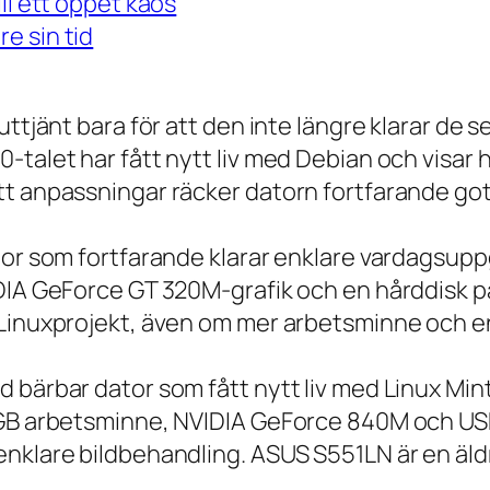
ll ett öppet kaos
e sin tid
 uttjänt bara för att den inte längre klarar 
talet har fått nytt liv med Debian och visar h
t anpassningar räcker datorn fortfarande gott
tor som fortfarande klarar enklare vardagsuppg
IDIA GeForce GT 320M-grafik och en hårddisk p
 Linuxprojekt, även om mer arbetsminne och en
 bärbar dator som fått nytt liv med Linux Min
 GB arbetsminne, NVIDIA GeForce 840M och USB
nklare bildbehandling. ASUS S551LN är en äld