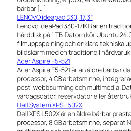
bärbar […]
LENOVO ideapad 330, 17,3″
Lenovo IdeaPad 330-17IKB är en traditi
hårddisk på 1 TB. Datorn kör Ubuntu 24
filmuppspelning och enklare tekniska u
bildskärm med en traditionell hårdvaruk
Acer Aspire F5-521
Acer Aspire F5-521 är en äldre bärbar d
processor, 4 GB arbetsminne, integrera
post, webbsurfning och multimedia. Dat
vardagsdator, reservdator eller återbru
Dell System XPS L502X
Dell XPS L502X är en äldre bärbar prest
processor, 8 GB arbetsminne, separat N