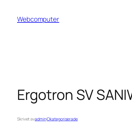
Hoppa
till
Webcomputer
innehåll
Ergotron SV SA
Skrivet av
admin
i
Okategoriserade