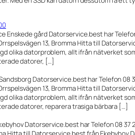
er. Med en SSD kan datorn dessutom få ett tyd
00
ce Enskede gård Datorservice.best har Telefon
Orrspelsvägen 13, Bromma Hitta till Datorserv
d olika datorproblem, allt ifrån nätverket som
terade datorer, […]
Sandsborg Datorservice.best har Telefon 08 3
Orrspelsvägen 13, Bromma Hitta till Datorserv
d olika datorproblem, allt ifrån nätverket som
erade datorer, reparera trasiga bärbara […]
kebyhov Datorservice.best har Telefon 08 37 
a Hitta till Datorservice.best från Ekebyhov D