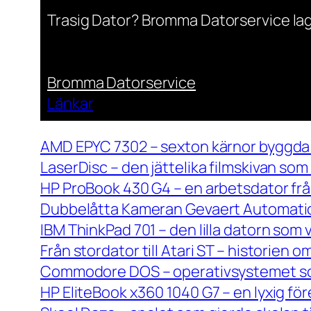
Trasig Dator? Bromma Datorservice lag
Bromma Datorservice
Länkar
AMD EPYC 7302 – sexton kärnor byggda 
LaserDisc – den jättelika filmskivan so
HP ProBook 430 G4 – en arbetsdator frå
Dubbelåtta Kameran Gevaert Automatic 
IBM ThinkPad 701 – den lilla datorn som 
Från stordator till Atari ST – historien
Commodore DOS – operativsystemet so
HP EliteBook x360 1040 G7 – en lyxig fö