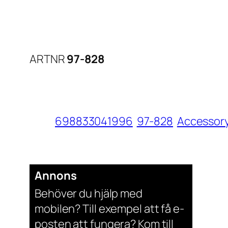
ARTNR
97-828
698833041996
97-828
Accessor
Annons
Behöver du hjälp med
mobilen? Till exempel att få e-
posten att fungera? Kom till