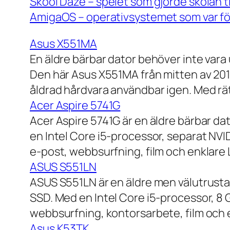
Skool Daze – spelet som gjorde skolan ti
AmigaOS – operativsystemet som var för
Asus X551MA
En äldre bärbar dator behöver inte vara
Den här Asus X551MA från mitten av 2010-
åldrad hårdvara användbar igen. Med rät
Acer Aspire 5741G
Acer Aspire 5741G är en äldre bärbar da
en Intel Core i5-processor, separat NV
e-post, webbsurfning, film och enklare
ASUS S551LN
ASUS S551LN är en äldre men välutrustad
SSD. Med en Intel Core i5-processor, 8
webbsurfning, kontorsarbete, film och e
Asus K53TK