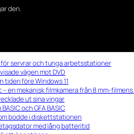
ar den.
för servrar och tunga arbetsstationer
m visade vägen mot DVD
n tiden före Windows 11
– en mekanisk filmkamera från 8 mm-filmens 
vecklade ut sina vingar
 om BASIC och GFA BASIC
m bodde i diskettstationen
retagsdator med lång batteritid