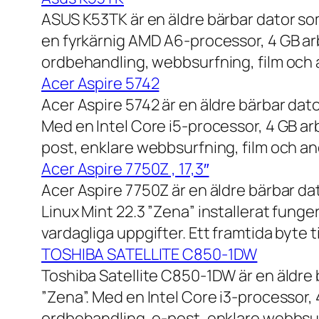
ASUS K53TK är en äldre bärbar dator so
en fyrkärnig AMD A6-processor, 4 GB ar
ordbehandling, webbsurfning, film och a
Acer Aspire 5742
Acer Aspire 5742 är en äldre bärbar dato
Med en Intel Core i5-processor, 4 GB a
post, enklare webbsurfning, film och and
Acer Aspire 7750Z , 17,3″
Acer Aspire 7750Z är en äldre bärbar d
Linux Mint 22.3 ”Zena” installerat fung
vardagliga uppgifter. Ett framtida byte
TOSHIBA SATELLITE C850-1DW
Toshiba Satellite C850-1DW är en äldre 
”Zena”. Med en Intel Core i3-processor,
ordbehandling, e-post, enklare webbsurf