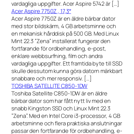
vardagliga uppgifter. Acer Aspire 5742 är […]
Acer Aspire 7750Z , 17,3″
Acer Aspire 7750Z är en äldre bärbar dator
med stor bildskärm, 4 GB arbetsminne och
en mekanisk hårddisk på 500 GB. Med Linux
Mint 22.3 ”Zena” installerat fungerar den
fortfarande för ordbehandling, e-post,
enklare webbsurfning, film och andra
vardagliga uppgifter. Ett framtida byte till SSD
skulle dessutom kunna göra datorn märkbart
snabbare och mer responsiv. […]
TOSHIBA SATELLITE C850-1DW
Toshiba Satellite C850-1DW är en äldre
bärbar dator som har fått nytt liv med en
snabb Kingston SSD och Linux Mint 22.3
”Zena”. Med en Intel Core i3-processor, 4 GB
arbetsminne och flera praktiska anslutningar
passar den fortfarande för ordbehandling, e-