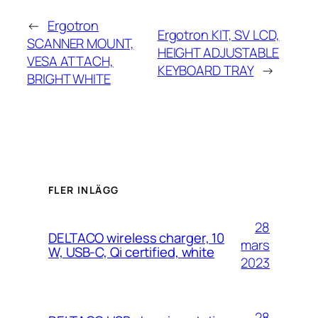
←
Ergotron
Ergotron KIT, SV LCD,
SCANNER MOUNT,
HEIGHT ADJUSTABLE
VESA ATTACH,
KEYBOARD TRAY
→
BRIGHT WHITE
FLER INLÄGG
28
DELTACO wireless charger, 10
mars
W, USB-C, Qi certified, white
2023
28