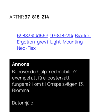
ARTNR
97-818-214
698833041569
97-818-214
Bracket
Ergotron
grey)
Light
Mounting
Neo-Flex
Annons
Behöver du hjälp med mobilen? Till
exempel att få e-posten att
fungera? Kom till Orrspelsvägen 13,
Bromma.
Datorhjälp