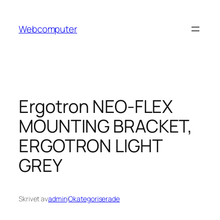
Hoppa
till
Webcomputer
innehåll
Ergotron NEO-FLEX
MOUNTING BRACKET,
ERGOTRON LIGHT
GREY
Skrivet av
admin
i
Okategoriserade