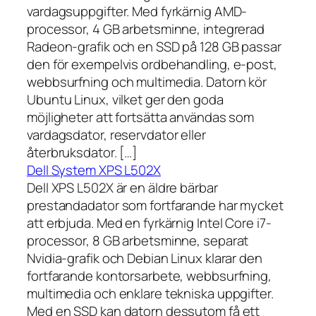
vardagsuppgifter. Med fyrkärnig AMD-
processor, 4 GB arbetsminne, integrerad
Radeon-grafik och en SSD på 128 GB passar
den för exempelvis ordbehandling, e-post,
webbsurfning och multimedia. Datorn kör
Ubuntu Linux, vilket ger den goda
möjligheter att fortsätta användas som
vardagsdator, reservdator eller
återbruksdator. […]
Dell System XPS L502X
Dell XPS L502X är en äldre bärbar
prestandadator som fortfarande har mycket
att erbjuda. Med en fyrkärnig Intel Core i7-
processor, 8 GB arbetsminne, separat
Nvidia-grafik och Debian Linux klarar den
fortfarande kontorsarbete, webbsurfning,
multimedia och enklare tekniska uppgifter.
Med en SSD kan datorn dessutom få ett