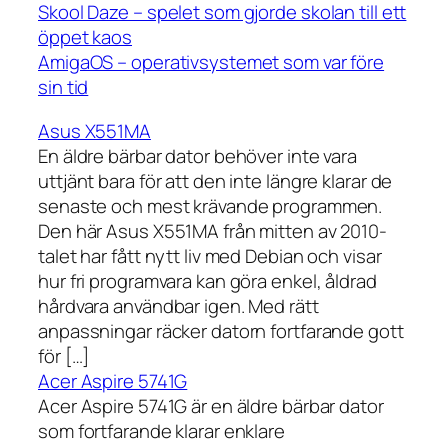
Skool Daze – spelet som gjorde skolan till ett
öppet kaos
AmigaOS – operativsystemet som var före
sin tid
Asus X551MA
En äldre bärbar dator behöver inte vara
uttjänt bara för att den inte längre klarar de
senaste och mest krävande programmen.
Den här Asus X551MA från mitten av 2010-
talet har fått nytt liv med Debian och visar
hur fri programvara kan göra enkel, åldrad
hårdvara användbar igen. Med rätt
anpassningar räcker datorn fortfarande gott
för […]
Acer Aspire 5741G
Acer Aspire 5741G är en äldre bärbar dator
som fortfarande klarar enklare