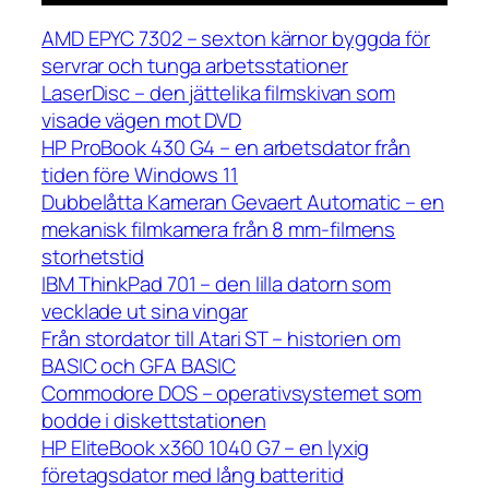
AMD EPYC 7302 – sexton kärnor byggda för
servrar och tunga arbetsstationer
LaserDisc – den jättelika filmskivan som
visade vägen mot DVD
HP ProBook 430 G4 – en arbetsdator från
tiden före Windows 11
Dubbelåtta Kameran Gevaert Automatic – en
mekanisk filmkamera från 8 mm-filmens
storhetstid
IBM ThinkPad 701 – den lilla datorn som
vecklade ut sina vingar
Från stordator till Atari ST – historien om
BASIC och GFA BASIC
Commodore DOS – operativsystemet som
bodde i diskettstationen
HP EliteBook x360 1040 G7 – en lyxig
företagsdator med lång batteritid