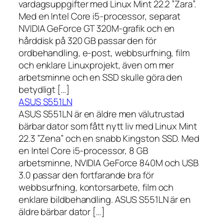
vardagsuppgifter med Linux Mint 22.2 ”Zara”.
Med en Intel Core i5-processor, separat
NVIDIA GeForce GT 320M-grafik och en
hårddisk på 320 GB passar den för
ordbehandling, e-post, webbsurfning, film
och enklare Linuxprojekt, även om mer
arbetsminne och en SSD skulle göra den
betydligt […]
ASUS S551LN
ASUS S551LN är en äldre men välutrustad
bärbar dator som fått nytt liv med Linux Mint
22.3 ”Zena” och en snabb Kingston SSD. Med
en Intel Core i5-processor, 8 GB
arbetsminne, NVIDIA GeForce 840M och USB
3.0 passar den fortfarande bra för
webbsurfning, kontorsarbete, film och
enklare bildbehandling. ASUS S551LN är en
äldre bärbar dator […]