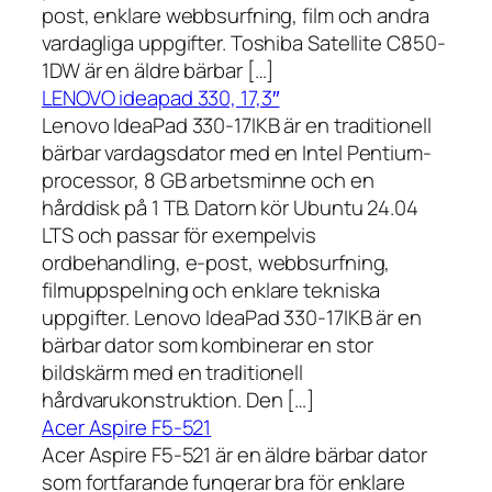
post, enklare webbsurfning, film och andra
vardagliga uppgifter. Toshiba Satellite C850-
1DW är en äldre bärbar […]
LENOVO ideapad 330, 17,3″
Lenovo IdeaPad 330-17IKB är en traditionell
bärbar vardagsdator med en Intel Pentium-
processor, 8 GB arbetsminne och en
hårddisk på 1 TB. Datorn kör Ubuntu 24.04
LTS och passar för exempelvis
ordbehandling, e-post, webbsurfning,
filmuppspelning och enklare tekniska
uppgifter. Lenovo IdeaPad 330-17IKB är en
bärbar dator som kombinerar en stor
bildskärm med en traditionell
hårdvarukonstruktion. Den […]
Acer Aspire F5-521
Acer Aspire F5-521 är en äldre bärbar dator
som fortfarande fungerar bra för enklare