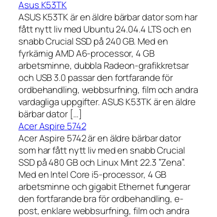
Asus K53TK
ASUS K53TK är en äldre bärbar dator som har
fått nytt liv med Ubuntu 24.04.4 LTS och en
snabb Crucial SSD på 240 GB. Med en
fyrkärnig AMD A6-processor, 4 GB
arbetsminne, dubbla Radeon-grafikkretsar
och USB 3.0 passar den fortfarande för
ordbehandling, webbsurfning, film och andra
vardagliga uppgifter. ASUS K53TK är en äldre
bärbar dator […]
Acer Aspire 5742
Acer Aspire 5742 är en äldre bärbar dator
som har fått nytt liv med en snabb Crucial
SSD på 480 GB och Linux Mint 22.3 ”Zena”.
Med en Intel Core i5-processor, 4 GB
arbetsminne och gigabit Ethernet fungerar
den fortfarande bra för ordbehandling, e-
post, enklare webbsurfning, film och andra