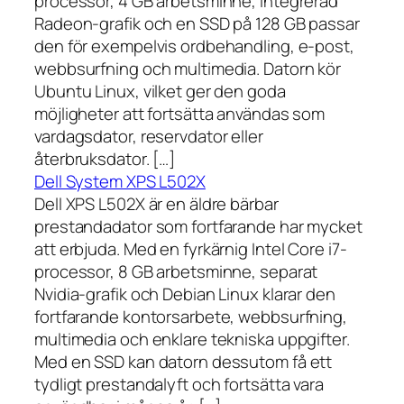
processor, 4 GB arbetsminne, integrerad
Radeon-grafik och en SSD på 128 GB passar
den för exempelvis ordbehandling, e-post,
webbsurfning och multimedia. Datorn kör
Ubuntu Linux, vilket ger den goda
möjligheter att fortsätta användas som
vardagsdator, reservdator eller
återbruksdator. […]
Dell System XPS L502X
Dell XPS L502X är en äldre bärbar
prestandadator som fortfarande har mycket
att erbjuda. Med en fyrkärnig Intel Core i7-
processor, 8 GB arbetsminne, separat
Nvidia-grafik och Debian Linux klarar den
fortfarande kontorsarbete, webbsurfning,
multimedia och enklare tekniska uppgifter.
Med en SSD kan datorn dessutom få ett
tydligt prestandalyft och fortsätta vara