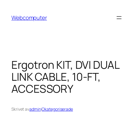
Hoppa
till
Webcomputer
innehåll
Ergotron KIT, DVI DUAL
LINK CABLE, 10-FT,
ACCESSORY
Skrivet av
admin
i
Okategoriserade