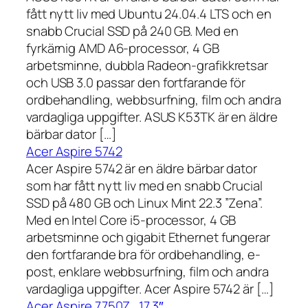
fått nytt liv med Ubuntu 24.04.4 LTS och en
snabb Crucial SSD på 240 GB. Med en
fyrkärnig AMD A6-processor, 4 GB
arbetsminne, dubbla Radeon-grafikkretsar
och USB 3.0 passar den fortfarande för
ordbehandling, webbsurfning, film och andra
vardagliga uppgifter. ASUS K53TK är en äldre
bärbar dator […]
Acer Aspire 5742
Acer Aspire 5742 är en äldre bärbar dator
som har fått nytt liv med en snabb Crucial
SSD på 480 GB och Linux Mint 22.3 ”Zena”.
Med en Intel Core i5-processor, 4 GB
arbetsminne och gigabit Ethernet fungerar
den fortfarande bra för ordbehandling, e-
post, enklare webbsurfning, film och andra
vardagliga uppgifter. Acer Aspire 5742 är […]
Acer Aspire 7750Z , 17,3″