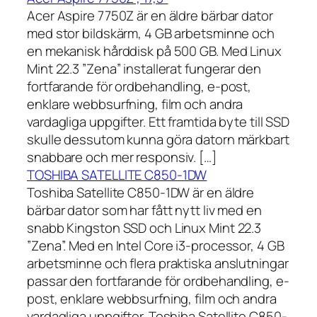
Acer Aspire 7750Z är en äldre bärbar dator
med stor bildskärm, 4 GB arbetsminne och
en mekanisk hårddisk på 500 GB. Med Linux
Mint 22.3 ”Zena” installerat fungerar den
fortfarande för ordbehandling, e-post,
enklare webbsurfning, film och andra
vardagliga uppgifter. Ett framtida byte till SSD
skulle dessutom kunna göra datorn märkbart
snabbare och mer responsiv. […]
TOSHIBA SATELLITE C850-1DW
Toshiba Satellite C850-1DW är en äldre
bärbar dator som har fått nytt liv med en
snabb Kingston SSD och Linux Mint 22.3
”Zena”. Med en Intel Core i3-processor, 4 GB
arbetsminne och flera praktiska anslutningar
passar den fortfarande för ordbehandling, e-
post, enklare webbsurfning, film och andra
vardagliga uppgifter. Toshiba Satellite C850-