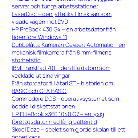
servrar och tunga arbetsstationer
LaserDisc – den jättelika filmskivan som
visade vägen mot DVD
HP ProBook 430 G4 – en arbetsdator från
tiden före Windows 11
Dubbelåtta Kameran Gevaert Automatic – en
mekanisk filmkamera från 8 mm-filmens
storhetstid
IBM ThinkPad 701 – den lilla datorn som
vecklade ut sina vingar
Från stordator till Atari ST – historien om
BASIC och GFA BASIC
Commodore DOS – operativsystemet som
bodde i diskettstationen
HP EliteBook x360 1040 G7 – en lyxig
företagsdator med lång batteritid
Skool Daze – spelet som gjorde skolan till ett
öppet kaos