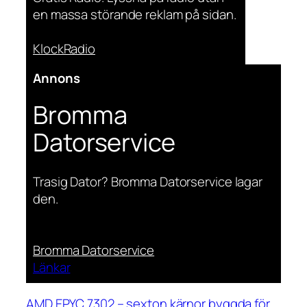
en massa störande reklam på sidan.
KlockRadio
Annons
Bromma
Datorservice
Trasig Dator? Bromma Datorservice lagar
den.
Bromma Datorservice
Länkar
AMD EPYC 7302 – sexton kärnor byggda för