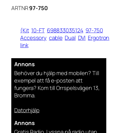
ARTNR
97-750
(Kit
10-FT
698833035124
97-750
Accessory
cable
Dual
DVI
Ergotron
link
Annons
Behöver du hjälp med mobilen? Till
exempel att få e-posten att
fungera? Kom till Orrspelsvägen 13,
Bromma.
Datorhjälp
Annons
Gratis Radio. Lyssna på radio utan