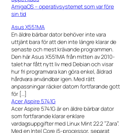
AmigaOS – operativsystemet som var före
sin tid
Asus X551MA
En äldre bärbar dator behöver inte vara
uttjänt bara för att den inte längre klarar de
senaste och mest krävande programmen.
Den här Asus X551MA från mitten av 2010-
talet har fått nytt liv med Debian och visar
hur fri programvara kan göra enkel, åldrad
hårdvara användbar igen. Med rätt
anpassningar räcker datorn fortfarande gott
för […]
Acer Aspire 5741G
Acer Aspire 5741G är en äldre bärbar dator
som fortfarande klarar enklare
vardagsuppgifter med Linux Mint 22.2 ”Zara”.
Med en Intel Core i5-processor, separat