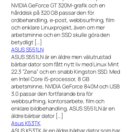
NVIDIA GeForce GT 320M-grafik och en
hårddisk på 320 GB passar den för
ordbehandling, e-post, webbsurfning, film
och enklare Linuxprojekt, även om mer
arbetsminne och en SSD skulle göra den
betydligt […]
ASUS S551LN
ASUS S551LN är en äldre men välutrustad
bärbar dator som fått nytt liv med Linux Mint
22.3 ”Zena” och en snabb Kingston SSD. Med
en Intel Core i5-processor, 8 GB
arbetsminne, NVIDIA GeForce 840M och USB
3.0 passar den fortfarande bra för
webbsurfning, kontorsarbete, film och
enklare bildbehandling. ASUS S551LN är en
äldre bärbar dator […]
Asus K53TK
ASUS K53TK är en äldre bärbar dator som har