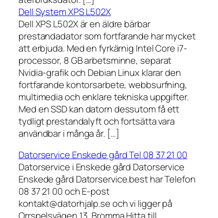
Dell System XPS L502X
Dell XPS L502X är en äldre bärbar
prestandadator som fortfarande har mycket
att erbjuda. Med en fyrkärnig Intel Core i7-
processor, 8 GB arbetsminne, separat
Nvidia-grafik och Debian Linux klarar den
fortfarande kontorsarbete, webbsurfning,
multimedia och enklare tekniska uppgifter.
Med en SSD kan datorn dessutom få ett
tydligt prestandalyft och fortsätta vara
användbar i många år. […]
Datorservice Enskede gård Tel 08 37 21 00
Datorservice i Enskede gård Datorservice
Enskede gård Datorservice.best har Telefon
08 37 21 00 och E-post
kontakt@datorhjalp.se och vi ligger på
Orrspelsvägen 13, Bromma Hitta till