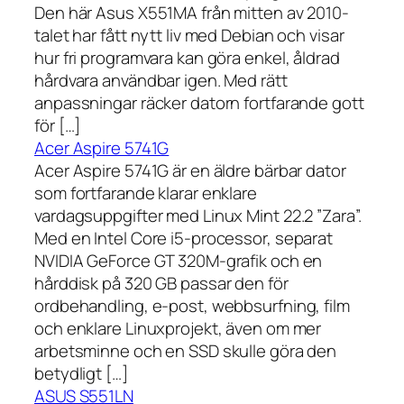
Den här Asus X551MA från mitten av 2010-
talet har fått nytt liv med Debian och visar
hur fri programvara kan göra enkel, åldrad
hårdvara användbar igen. Med rätt
anpassningar räcker datorn fortfarande gott
för […]
Acer Aspire 5741G
Acer Aspire 5741G är en äldre bärbar dator
som fortfarande klarar enklare
vardagsuppgifter med Linux Mint 22.2 ”Zara”.
Med en Intel Core i5-processor, separat
NVIDIA GeForce GT 320M-grafik och en
hårddisk på 320 GB passar den för
ordbehandling, e-post, webbsurfning, film
och enklare Linuxprojekt, även om mer
arbetsminne och en SSD skulle göra den
betydligt […]
ASUS S551LN