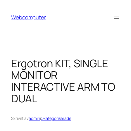
Hoppa
till
Webcomputer
innehåll
Ergotron KIT, SINGLE
MONITOR
INTERACTIVE ARM TO
DUAL
Skrivet av
admin
i
Okategoriserade