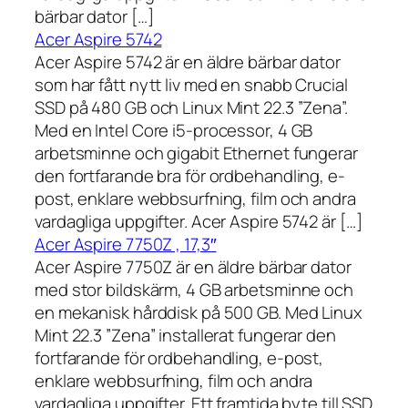
bärbar dator […]
Acer Aspire 5742
Acer Aspire 5742 är en äldre bärbar dator
som har fått nytt liv med en snabb Crucial
SSD på 480 GB och Linux Mint 22.3 ”Zena”.
Med en Intel Core i5-processor, 4 GB
arbetsminne och gigabit Ethernet fungerar
den fortfarande bra för ordbehandling, e-
post, enklare webbsurfning, film och andra
vardagliga uppgifter. Acer Aspire 5742 är […]
Acer Aspire 7750Z , 17,3″
Acer Aspire 7750Z är en äldre bärbar dator
med stor bildskärm, 4 GB arbetsminne och
en mekanisk hårddisk på 500 GB. Med Linux
Mint 22.3 ”Zena” installerat fungerar den
fortfarande för ordbehandling, e-post,
enklare webbsurfning, film och andra
vardagliga uppgifter. Ett framtida byte till SSD