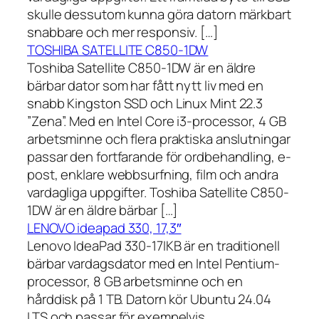
skulle dessutom kunna göra datorn märkbart
snabbare och mer responsiv. […]
TOSHIBA SATELLITE C850-1DW
Toshiba Satellite C850-1DW är en äldre
bärbar dator som har fått nytt liv med en
snabb Kingston SSD och Linux Mint 22.3
”Zena”. Med en Intel Core i3-processor, 4 GB
arbetsminne och flera praktiska anslutningar
passar den fortfarande för ordbehandling, e-
post, enklare webbsurfning, film och andra
vardagliga uppgifter. Toshiba Satellite C850-
1DW är en äldre bärbar […]
LENOVO ideapad 330, 17,3″
Lenovo IdeaPad 330-17IKB är en traditionell
bärbar vardagsdator med en Intel Pentium-
processor, 8 GB arbetsminne och en
hårddisk på 1 TB. Datorn kör Ubuntu 24.04
LTS och passar för exempelvis