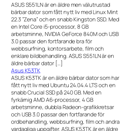
ASUS S551LN är en äldre men välutrustad
bärbar dator som fått nytt liv med Linux Mint
22.3 ”Zena” och en snabb Kingston SSD. Med
en Intel Core i5-processor, 8 GB
arbetsminne, NVIDIA GeForce 840M och USB
3.0 passar den fortfarande bra för
webbsurfning, kontorsarbete, film och
enklare bildbehandling. ASUS S551LN är en
äldre bärbar dator […]
Asus K53TK
ASUS K53TK är en äldre bärbar dator som har
fått nytt liv med Ubuntu 24.04.4 LTS och en
snabb Crucial SSD på 240 GB. Med en
fyrkärnig AMD A6-processor, 4 GB
arbetsminne, dubbla Radeon-grafikkretsar
och USB 3.0 passar den fortfarande för
ordbehandling, webbsurfning, film och andra
vardagliga uppgifter. ASUS K53TK är en äldre