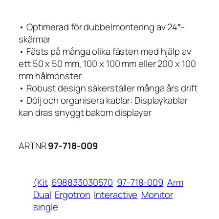
• Optimerad för dubbelmontering av 24″-
skärmar
• Fästs på många olika fästen med hjälp av
ett 50 x 50 mm, 100 x 100 mm eller 200 x 100
mm hålmönster
• Robust design säkerställer många års drift
• Dölj och organisera kablar: Displaykablar
kan dras snyggt bakom displayer
ARTNR
97-718-009
(Kit
698833030570
97-718-009
Arm
Dual
Ergotron
Interactive
Monitor
single