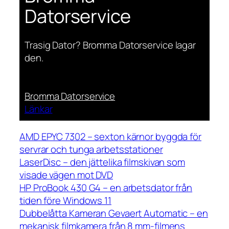
Datorservice
Trasig Dator? Bromma Datorservice lagar
den.
Bromma Datorservice
Länkar
AMD EPYC 7302 – sexton kärnor byggda för
servrar och tunga arbetsstationer
LaserDisc – den jättelika filmskivan som
visade vägen mot DVD
HP ProBook 430 G4 – en arbetsdator från
tiden före Windows 11
Dubbelåtta Kameran Gevaert Automatic – en
mekanisk filmkamera från 8 mm-filmens