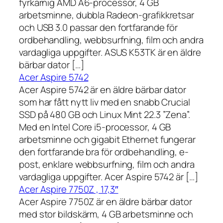
fyrkärnig AMD A6-processor, 4 GB
arbetsminne, dubbla Radeon-grafikkretsar
och USB 3.0 passar den fortfarande för
ordbehandling, webbsurfning, film och andra
vardagliga uppgifter. ASUS K53TK är en äldre
bärbar dator […]
Acer Aspire 5742
Acer Aspire 5742 är en äldre bärbar dator
som har fått nytt liv med en snabb Crucial
SSD på 480 GB och Linux Mint 22.3 ”Zena”.
Med en Intel Core i5-processor, 4 GB
arbetsminne och gigabit Ethernet fungerar
den fortfarande bra för ordbehandling, e-
post, enklare webbsurfning, film och andra
vardagliga uppgifter. Acer Aspire 5742 är […]
Acer Aspire 7750Z , 17,3″
Acer Aspire 7750Z är en äldre bärbar dator
med stor bildskärm, 4 GB arbetsminne och