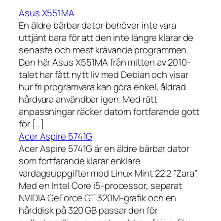
Asus X551MA
En äldre bärbar dator behöver inte vara
uttjänt bara för att den inte längre klarar de
senaste och mest krävande programmen.
Den här Asus X551MA från mitten av 2010-
talet har fått nytt liv med Debian och visar
hur fri programvara kan göra enkel, åldrad
hårdvara användbar igen. Med rätt
anpassningar räcker datorn fortfarande gott
för […]
Acer Aspire 5741G
Acer Aspire 5741G är en äldre bärbar dator
som fortfarande klarar enklare
vardagsuppgifter med Linux Mint 22.2 ”Zara”.
Med en Intel Core i5-processor, separat
NVIDIA GeForce GT 320M-grafik och en
hårddisk på 320 GB passar den för