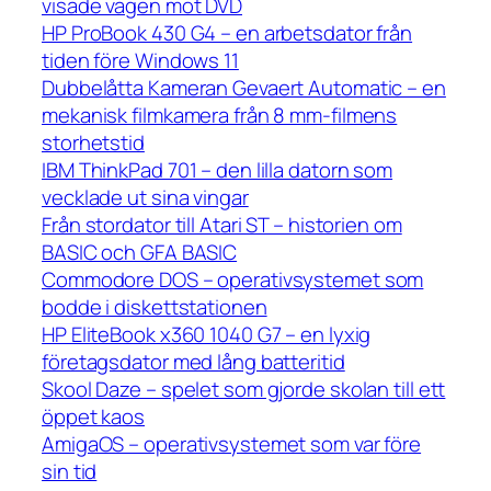
visade vägen mot DVD
HP ProBook 430 G4 – en arbetsdator från
tiden före Windows 11
Dubbelåtta Kameran Gevaert Automatic – en
mekanisk filmkamera från 8 mm-filmens
storhetstid
IBM ThinkPad 701 – den lilla datorn som
vecklade ut sina vingar
Från stordator till Atari ST – historien om
BASIC och GFA BASIC
Commodore DOS – operativsystemet som
bodde i diskettstationen
HP EliteBook x360 1040 G7 – en lyxig
företagsdator med lång batteritid
Skool Daze – spelet som gjorde skolan till ett
öppet kaos
AmigaOS – operativsystemet som var före
sin tid