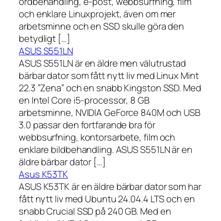
ordbehandling, e-post, webbsurfning, film
och enklare Linuxprojekt, även om mer
arbetsminne och en SSD skulle göra den
betydligt […]
ASUS S551LN
ASUS S551LN är en äldre men välutrustad
bärbar dator som fått nytt liv med Linux Mint
22.3 ”Zena” och en snabb Kingston SSD. Med
en Intel Core i5-processor, 8 GB
arbetsminne, NVIDIA GeForce 840M och USB
3.0 passar den fortfarande bra för
webbsurfning, kontorsarbete, film och
enklare bildbehandling. ASUS S551LN är en
äldre bärbar dator […]
Asus K53TK
ASUS K53TK är en äldre bärbar dator som har
fått nytt liv med Ubuntu 24.04.4 LTS och en
snabb Crucial SSD på 240 GB. Med en