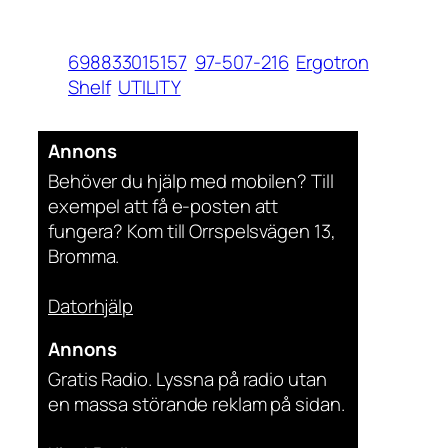
698833015157
97-507-216
Ergotron
Shelf
UTILITY
Annons
Behöver du hjälp med mobilen? Till
exempel att få e-posten att
fungera? Kom till Orrspelsvägen 13,
Bromma.
Datorhjälp
Annons
Gratis Radio. Lyssna på radio utan
en massa störande reklam på sidan.