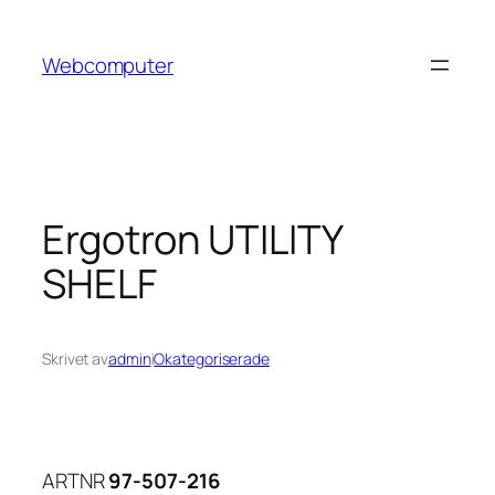
Hoppa
till
Webcomputer
innehåll
Ergotron UTILITY
SHELF
Skrivet av
admin
i
Okategoriserade
ARTNR
97-507-216