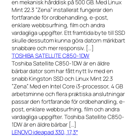
en mekanisk hårddisk på 500 GB. Med Linux
Mint 22.3 ”Zena” installerat fungerar den
fortfarande för ordbehandling, e-post,
enklare webbsurfning, film och andra
vardagliga uppgifter. Ett framtida byte till SSD
skulle dessutom kunna göra datorn märkbart
snabbare och mer responsiv. […]
TOSHIBA SATELLITE C850-1DW
Toshiba Satellite C850-1DW är en äldre
bärbar dator som har fått nytt liv med en
snabb Kingston SSD och Linux Mint 22.3
”Zena”. Med en Intel Core i3-processor, 4 GB
arbetsminne och flera praktiska anslutningar
passar den fortfarande för ordbehandling, e-
post, enklare webbsurfning, film och andra
vardagliga uppgifter. Toshiba Satellite C850-
1DW är en äldre bärbar […]
LENOVO ideapad 330, 17,3″