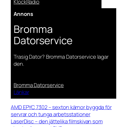
KlockRadio
Annons
Bromma
Datorservice
Trasig Dator? Bromma Datorservice lagar
den.
Bromma Datorservice
Länkar
AMD EPYC 7302 – sexton kärnor byggda för
servrar och tunga arbetsstationer
LaserDisc – den jättelika filmskivan som