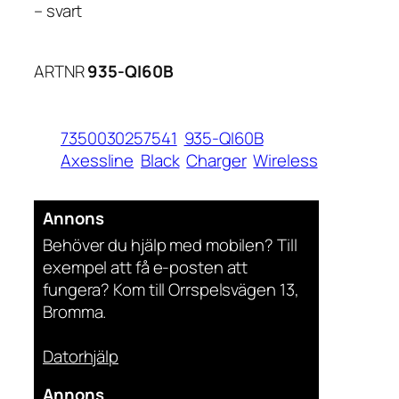
– svart
ARTNR
935-QI60B
7350030257541
935-QI60B
Axessline
Black
Charger
Wireless
Annons
Behöver du hjälp med mobilen? Till
exempel att få e-posten att
fungera? Kom till Orrspelsvägen 13,
Bromma.
Datorhjälp
Annons