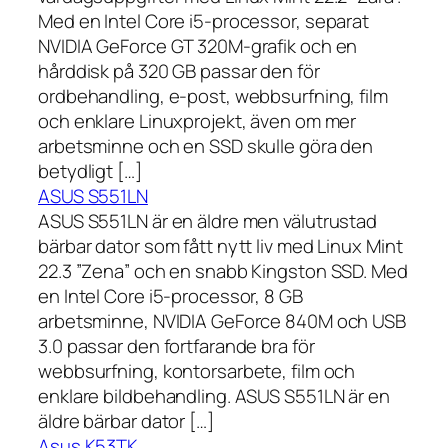
Med en Intel Core i5-processor, separat
NVIDIA GeForce GT 320M-grafik och en
hårddisk på 320 GB passar den för
ordbehandling, e-post, webbsurfning, film
och enklare Linuxprojekt, även om mer
arbetsminne och en SSD skulle göra den
betydligt […]
ASUS S551LN
ASUS S551LN är en äldre men välutrustad
bärbar dator som fått nytt liv med Linux Mint
22.3 ”Zena” och en snabb Kingston SSD. Med
en Intel Core i5-processor, 8 GB
arbetsminne, NVIDIA GeForce 840M och USB
3.0 passar den fortfarande bra för
webbsurfning, kontorsarbete, film och
enklare bildbehandling. ASUS S551LN är en
äldre bärbar dator […]
Asus K53TK