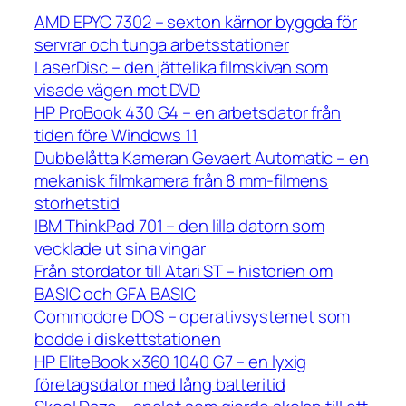
AMD EPYC 7302 – sexton kärnor byggda för
servrar och tunga arbetsstationer
LaserDisc – den jättelika filmskivan som
visade vägen mot DVD
HP ProBook 430 G4 – en arbetsdator från
tiden före Windows 11
Dubbelåtta Kameran Gevaert Automatic – en
mekanisk filmkamera från 8 mm-filmens
storhetstid
IBM ThinkPad 701 – den lilla datorn som
vecklade ut sina vingar
Från stordator till Atari ST – historien om
BASIC och GFA BASIC
Commodore DOS – operativsystemet som
bodde i diskettstationen
HP EliteBook x360 1040 G7 – en lyxig
företagsdator med lång batteritid