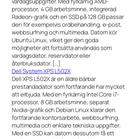
vardagsuppgifter. Med fyrkärnig AMD-
processor, 4 GB arbetsminne, integrerad
Radeon-grafik och en SSD på 128 GB passar
den för exempelvis ordbehandling, e-post,
webbsurfning och multimedia. Datorn kör
Ubuntu Linux, vilket ger den goda
möjligheter att fortsätta användas som
vardagsdator, reservdator eller
återbruksdator. […]
Dell System XPS L502X
Dell XPS L502X är en äldre bärbar
prestandadator som fortfarande har mycket
att erbjuda. Med en fyrkärnig Intel Core i7-
processor, 8 GB arbetsminne, separat
Nvidia-grafik och Debian Linux klarar den
fortfarande kontorsarbete, webbsurfning,
multimedia och enklare tekniska uppgifter.
Med en SSD kan datorn dessutom få ett