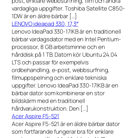
post, enklare webbsurfning, film och andra
vardagliga uppgifter. Toshiba Satellite C850-
1DW är en äldre bärbar […]
LENOVO ideapad 330, 17,3″
Lenovo IdeaPad 330-17IKB är en traditionell
bärbar vardagsdator med en Intel Pentium-
processor, 8 GB arbetsminne och en
hårddisk på 1 TB. Datorn kör Ubuntu 24.04
LTS och passar för exempelvis
ordbehandling, e-post, webbsurfning,
filmuppspelning och enklare tekniska
uppgifter. Lenovo IdeaPad 330-17IKB är en
bärbar dator som kombinerar en stor
bildskärm med en traditionell
hårdvarukonstruktion. Den […]
Acer Aspire F5-521
Acer Aspire F5-521 är en äldre bärbar dator
som fortfarande fungerar bra för enklare