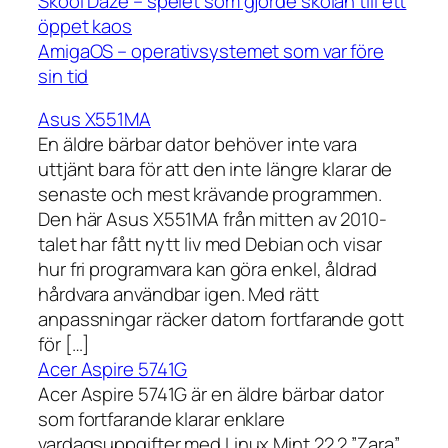
Skool Daze – spelet som gjorde skolan till ett
öppet kaos
AmigaOS – operativsystemet som var före
sin tid
Asus X551MA
En äldre bärbar dator behöver inte vara
uttjänt bara för att den inte längre klarar de
senaste och mest krävande programmen.
Den här Asus X551MA från mitten av 2010-
talet har fått nytt liv med Debian och visar
hur fri programvara kan göra enkel, åldrad
hårdvara användbar igen. Med rätt
anpassningar räcker datorn fortfarande gott
för […]
Acer Aspire 5741G
Acer Aspire 5741G är en äldre bärbar dator
som fortfarande klarar enklare
vardagsuppgifter med Linux Mint 22.2 ”Zara”.