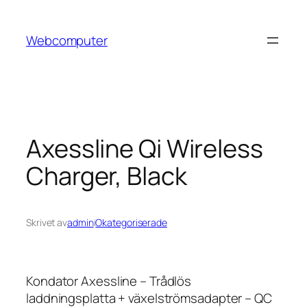
Hoppa
till
Webcomputer
innehåll
Axessline Qi Wireless
Charger, Black
Skrivet av
admin
i
Okategoriserade
Kondator Axessline – Trådlös
laddningsplatta + växelströmsadapter – QC