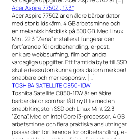
vardagliga uppgifter. Acer Aspire 5742 är […]
Acer Aspire 7750Z , 17,3″
Acer Aspire 7750Z är en äldre bärbar dator
med stor bildskärm, 4 GB arbetsminne och
en mekanisk hårddisk på 500 GB. Med Linux
Mint 22.3 ”Zena” installerat fungerar den
fortfarande för ordbehandling, e-post,
enklare webbsurfning, film och andra
vardagliga uppgifter. Ett framtida byte till SSD
skulle dessutom kunna göra datorn märkbart
snabbare och mer responsiv. […]
TOSHIBA SATELLITE C850-1DW
Toshiba Satellite C850-1DW är en äldre
bärbar dator som har fått nytt liv med en
snabb Kingston SSD och Linux Mint 22.3
”Zena”. Med en Intel Core i3-processor, 4 GB
arbetsminne och flera praktiska anslutningar
passar den fortfarande för ordbehandling, e-