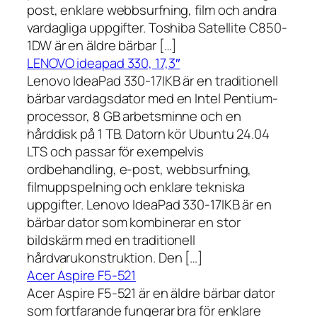
post, enklare webbsurfning, film och andra
vardagliga uppgifter. Toshiba Satellite C850-
1DW är en äldre bärbar […]
LENOVO ideapad 330, 17,3″
Lenovo IdeaPad 330-17IKB är en traditionell
bärbar vardagsdator med en Intel Pentium-
processor, 8 GB arbetsminne och en
hårddisk på 1 TB. Datorn kör Ubuntu 24.04
LTS och passar för exempelvis
ordbehandling, e-post, webbsurfning,
filmuppspelning och enklare tekniska
uppgifter. Lenovo IdeaPad 330-17IKB är en
bärbar dator som kombinerar en stor
bildskärm med en traditionell
hårdvarukonstruktion. Den […]
Acer Aspire F5-521
Acer Aspire F5-521 är en äldre bärbar dator
som fortfarande fungerar bra för enklare