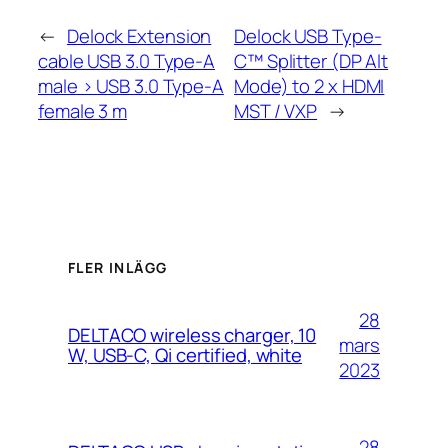
←
Delock Extension
Delock USB Type-
cable USB 3.0 Type-A
C™ Splitter (DP Alt
male > USB 3.0 Type-A
Mode) to 2 x HDMI
female 3 m
MST / VXP
→
FLER INLÄGG
28
DELTACO wireless charger, 10
mars
W, USB-C, Qi certified, white
2023
28