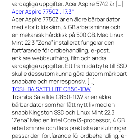
vardagliga uppgifter. Acer Aspire 5742 är […]
Acer Aspire 7750Z , 17,3″
Acer Aspire 7750Z är en äldre bärbar dator
med stor bildskärm, 4 GB arbetsminne och
en mekanisk hårddisk på 500 GB. Med Linux
Mint 22.3 ”Zena” installerat fungerar den
fortfarande för ordbehandling, e-post,
enklare webbsurfning, film och andra
vardagliga uppgifter. Ett framtida byte till SSD
skulle dessutom kunna göra datorn märkbart
snabbare och mer responsiv. […]
TOSHIBA SATELLITE C850-1DW
Toshiba Satellite C850-1DW är en äldre
bärbar dator som har fått nytt liv med en
snabb Kingston SSD och Linux Mint 22.3
”Zena”. Med en Intel Core i3-processor, 4 GB
arbetsminne och flera praktiska anslutningar
passar den fortfarande för ordbehandling, e-