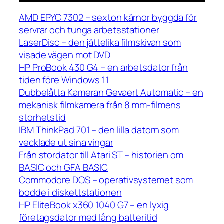
AMD EPYC 7302 – sexton kärnor byggda för
servrar och tunga arbetsstationer
LaserDisc – den jättelika filmskivan som
visade vägen mot DVD
HP ProBook 430 G4 – en arbetsdator från
tiden före Windows 11
Dubbelåtta Kameran Gevaert Automatic – en
mekanisk filmkamera från 8 mm-filmens
storhetstid
IBM ThinkPad 701 – den lilla datorn som
vecklade ut sina vingar
Från stordator till Atari ST – historien om
BASIC och GFA BASIC
Commodore DOS – operativsystemet som
bodde i diskettstationen
HP EliteBook x360 1040 G7 – en lyxig
företagsdator med lång batteritid