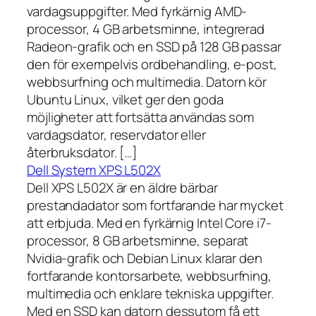
vardagsuppgifter. Med fyrkärnig AMD-
processor, 4 GB arbetsminne, integrerad
Radeon-grafik och en SSD på 128 GB passar
den för exempelvis ordbehandling, e-post,
webbsurfning och multimedia. Datorn kör
Ubuntu Linux, vilket ger den goda
möjligheter att fortsätta användas som
vardagsdator, reservdator eller
återbruksdator. […]
Dell System XPS L502X
Dell XPS L502X är en äldre bärbar
prestandadator som fortfarande har mycket
att erbjuda. Med en fyrkärnig Intel Core i7-
processor, 8 GB arbetsminne, separat
Nvidia-grafik och Debian Linux klarar den
fortfarande kontorsarbete, webbsurfning,
multimedia och enklare tekniska uppgifter.
Med en SSD kan datorn dessutom få ett