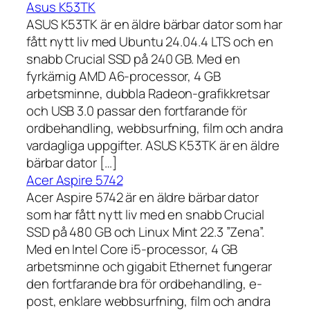
Asus K53TK
ASUS K53TK är en äldre bärbar dator som har
fått nytt liv med Ubuntu 24.04.4 LTS och en
snabb Crucial SSD på 240 GB. Med en
fyrkärnig AMD A6-processor, 4 GB
arbetsminne, dubbla Radeon-grafikkretsar
och USB 3.0 passar den fortfarande för
ordbehandling, webbsurfning, film och andra
vardagliga uppgifter. ASUS K53TK är en äldre
bärbar dator […]
Acer Aspire 5742
Acer Aspire 5742 är en äldre bärbar dator
som har fått nytt liv med en snabb Crucial
SSD på 480 GB och Linux Mint 22.3 ”Zena”.
Med en Intel Core i5-processor, 4 GB
arbetsminne och gigabit Ethernet fungerar
den fortfarande bra för ordbehandling, e-
post, enklare webbsurfning, film och andra