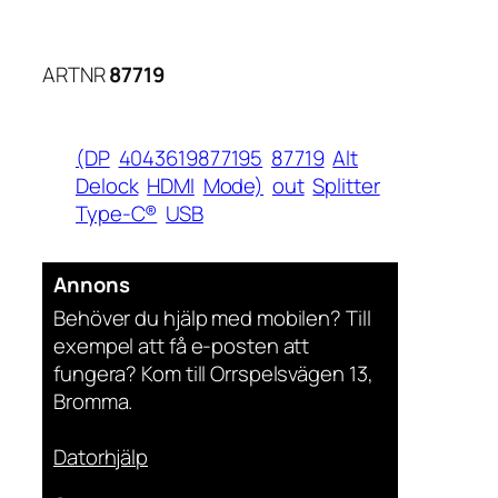
ARTNR
87719
(DP
4043619877195
87719
Alt
Delock
HDMI
Mode)
out
Splitter
Type-C®
USB
Annons
Behöver du hjälp med mobilen? Till
exempel att få e-posten att
fungera? Kom till Orrspelsvägen 13,
Bromma.
Datorhjälp