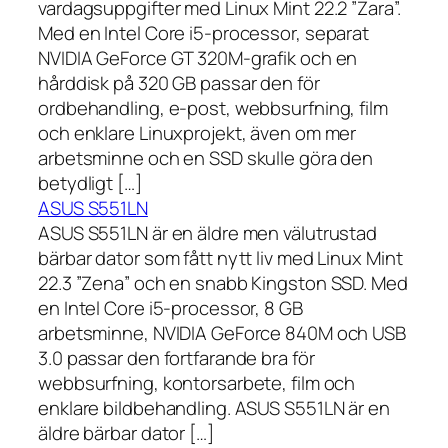
vardagsuppgifter med Linux Mint 22.2 ”Zara”.
Med en Intel Core i5-processor, separat
NVIDIA GeForce GT 320M-grafik och en
hårddisk på 320 GB passar den för
ordbehandling, e-post, webbsurfning, film
och enklare Linuxprojekt, även om mer
arbetsminne och en SSD skulle göra den
betydligt […]
ASUS S551LN
ASUS S551LN är en äldre men välutrustad
bärbar dator som fått nytt liv med Linux Mint
22.3 ”Zena” och en snabb Kingston SSD. Med
en Intel Core i5-processor, 8 GB
arbetsminne, NVIDIA GeForce 840M och USB
3.0 passar den fortfarande bra för
webbsurfning, kontorsarbete, film och
enklare bildbehandling. ASUS S551LN är en
äldre bärbar dator […]