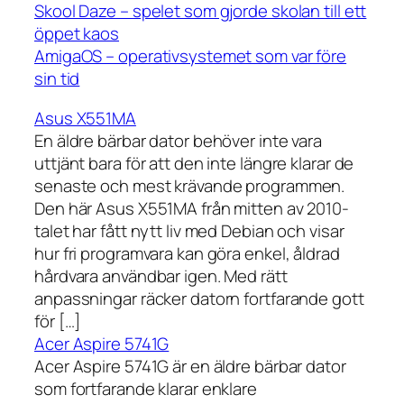
Skool Daze – spelet som gjorde skolan till ett
öppet kaos
AmigaOS – operativsystemet som var före
sin tid
Asus X551MA
En äldre bärbar dator behöver inte vara
uttjänt bara för att den inte längre klarar de
senaste och mest krävande programmen.
Den här Asus X551MA från mitten av 2010-
talet har fått nytt liv med Debian och visar
hur fri programvara kan göra enkel, åldrad
hårdvara användbar igen. Med rätt
anpassningar räcker datorn fortfarande gott
för […]
Acer Aspire 5741G
Acer Aspire 5741G är en äldre bärbar dator
som fortfarande klarar enklare