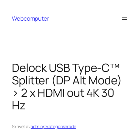
Hoppa
till
Webcomputer
innehåll
Delock USB Type-C™
Splitter (DP Alt Mode)
> 2 x HDMI out 4K 30
Hz
Skrivet av
admin
i
Okategoriserade