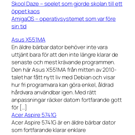
Skool Daze – spelet som gjorde skolan till ett
öppet kaos
AmigaOS – operativsystemet som var före
sin tid
Asus X551MA
En äldre bärbar dator behöver inte vara
uttjänt bara för att den inte längre klarar de
senaste och mest krävande programmen.
Den här Asus X551MA från mitten av 2010-
talet har fått nytt liv med Debian och visar
hur fri programvara kan göra enkel, åldrad
hårdvara användbar igen. Med rätt
anpassningar räcker datorn fortfarande gott
för […]
Acer Aspire 5741G
Acer Aspire 5741G är en äldre bärbar dator
som fortfarande klarar enklare