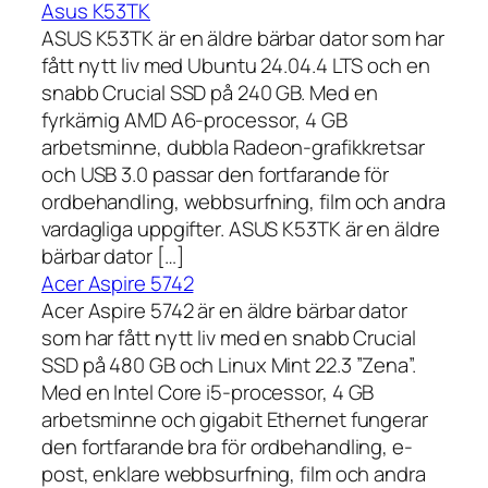
Asus K53TK
ASUS K53TK är en äldre bärbar dator som har
fått nytt liv med Ubuntu 24.04.4 LTS och en
snabb Crucial SSD på 240 GB. Med en
fyrkärnig AMD A6-processor, 4 GB
arbetsminne, dubbla Radeon-grafikkretsar
och USB 3.0 passar den fortfarande för
ordbehandling, webbsurfning, film och andra
vardagliga uppgifter. ASUS K53TK är en äldre
bärbar dator […]
Acer Aspire 5742
Acer Aspire 5742 är en äldre bärbar dator
som har fått nytt liv med en snabb Crucial
SSD på 480 GB och Linux Mint 22.3 ”Zena”.
Med en Intel Core i5-processor, 4 GB
arbetsminne och gigabit Ethernet fungerar
den fortfarande bra för ordbehandling, e-
post, enklare webbsurfning, film och andra