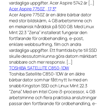
vardagliga uppgifter. Acer Aspire 5742 är […]
Acer Aspire 7750Z , 17,3″
Acer Aspire 7750Z är en äldre bärbar dator
med stor bildskärm, 4 GB arbetsminne och
en mekanisk hårddisk på 500 GB. Med Linux
Mint 22.3 ”Zena” installerat fungerar den
fortfarande för ordbehandling, e-post,
enklare webbsurfning, film och andra
vardagliga uppgifter. Ett framtida byte till SSD
skulle dessutom kunna göra datorn märkbart
snabbare och mer responsiv. […]
TOSHIBA SATELLITE C850-1DW
Toshiba Satellite C850-1DW är en äldre
bärbar dator som har fått nytt liv med en
snabb Kingston SSD och Linux Mint 22.3
”Zena”. Med en Intel Core i3-processor, 4 GB
arbetsminne och flera praktiska anslutningar
passar den fortfarande för ordbehandling, e-