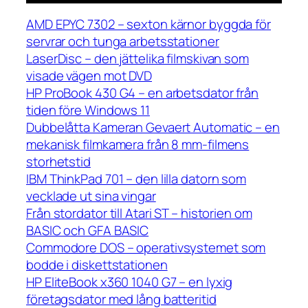
AMD EPYC 7302 – sexton kärnor byggda för
servrar och tunga arbetsstationer
LaserDisc – den jättelika filmskivan som
visade vägen mot DVD
HP ProBook 430 G4 – en arbetsdator från
tiden före Windows 11
Dubbelåtta Kameran Gevaert Automatic – en
mekanisk filmkamera från 8 mm-filmens
storhetstid
IBM ThinkPad 701 – den lilla datorn som
vecklade ut sina vingar
Från stordator till Atari ST – historien om
BASIC och GFA BASIC
Commodore DOS – operativsystemet som
bodde i diskettstationen
HP EliteBook x360 1040 G7 – en lyxig
företagsdator med lång batteritid