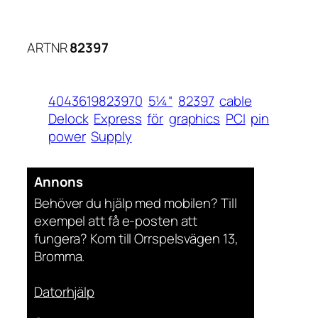
ARTNR
82397
4043619823970
5¼“
82397
cable
Delock
Express
för
graphics
PCI
pin
power
Supply
Annons
Behöver du hjälp med mobilen? Till
exempel att få e-posten att
fungera? Kom till Orrspelsvägen 13,
Bromma.
Datorhjälp