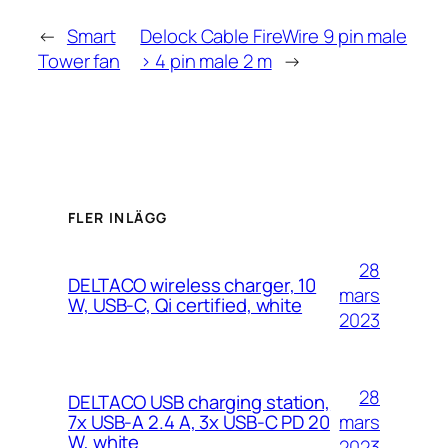
←
Smart
Delock Cable FireWire 9 pin male
Tower fan
> 4 pin male 2 m
→
FLER INLÄGG
28
DELTACO wireless charger, 10
mars
W, USB-C, Qi certified, white
2023
28
DELTACO USB charging station,
mars
7x USB-A 2.4 A, 3x USB-C PD 20
W, white
2023