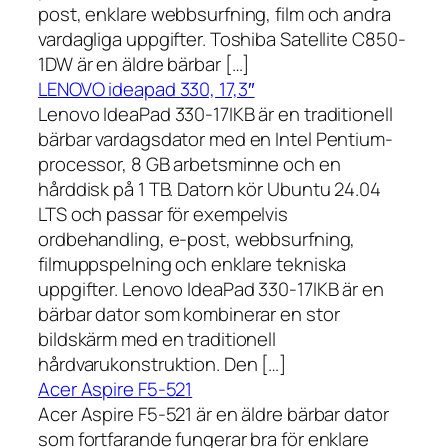
post, enklare webbsurfning, film och andra
vardagliga uppgifter. Toshiba Satellite C850-
1DW är en äldre bärbar […]
LENOVO ideapad 330, 17,3″
Lenovo IdeaPad 330-17IKB är en traditionell
bärbar vardagsdator med en Intel Pentium-
processor, 8 GB arbetsminne och en
hårddisk på 1 TB. Datorn kör Ubuntu 24.04
LTS och passar för exempelvis
ordbehandling, e-post, webbsurfning,
filmuppspelning och enklare tekniska
uppgifter. Lenovo IdeaPad 330-17IKB är en
bärbar dator som kombinerar en stor
bildskärm med en traditionell
hårdvarukonstruktion. Den […]
Acer Aspire F5-521
Acer Aspire F5-521 är en äldre bärbar dator
som fortfarande fungerar bra för enklare