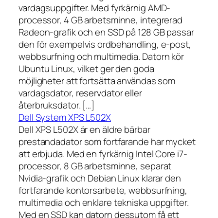
vardagsuppgifter. Med fyrkärnig AMD-
processor, 4 GB arbetsminne, integrerad
Radeon-grafik och en SSD på 128 GB passar
den för exempelvis ordbehandling, e-post,
webbsurfning och multimedia. Datorn kör
Ubuntu Linux, vilket ger den goda
möjligheter att fortsätta användas som
vardagsdator, reservdator eller
återbruksdator. […]
Dell System XPS L502X
Dell XPS L502X är en äldre bärbar
prestandadator som fortfarande har mycket
att erbjuda. Med en fyrkärnig Intel Core i7-
processor, 8 GB arbetsminne, separat
Nvidia-grafik och Debian Linux klarar den
fortfarande kontorsarbete, webbsurfning,
multimedia och enklare tekniska uppgifter.
Med en SSD kan datorn dessutom få ett