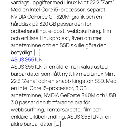
vardagsuppgifter med Linux Mint 22.2 ”Zara”.
Med en Intel Core i5-processor, separat
NVIDIA GeForce GT 320M-grafik och en
hårddisk på 320 GB passar den för
ordbehandling, e-post, webbsurfning, film
och enklare Linuxprojekt, även om mer
arbetsminne och en SSD skulle göra den
betydligt […]
ASUS S551LN
ASUS S551LN är en äldre men välutrustad
bärbar dator som fått nytt liv med Linux Mint
22.3 ”Zena” och en snabb Kingston SSD. Med
en Intel Core i5-processor, 8 GB
arbetsminne, NVIDIA GeForce 840M och USB
3.0 passar den fortfarande bra för
webbsurfning, kontorsarbete, film och
enklare bildbehandling. ASUS S551LN är en
äldre bärbar dator […]