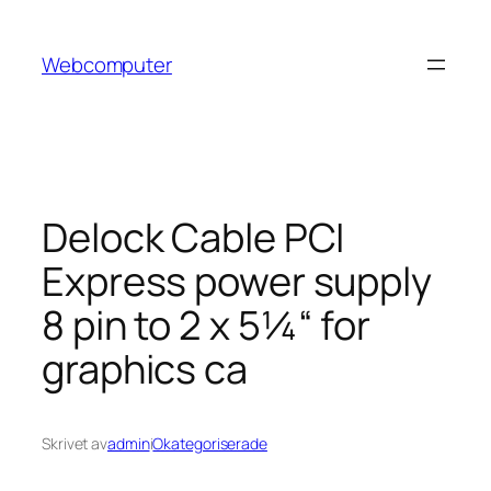
Hoppa
till
Webcomputer
innehåll
Delock Cable PCI
Express power supply
8 pin to 2 x 5¼“ for
graphics ca
Skrivet av
admin
i
Okategoriserade