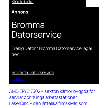
KlockRadio
Annons
Bromma
Datorservice
Trasig Dator? Bromma Datorservice lagar
den.
Bromma Datorservice
Länkar
AMD EPYC 7302 – sexton kärnor byggda för
servrar och tunga arbetsstationer
LaserDisc – den jättelika filmskivan som