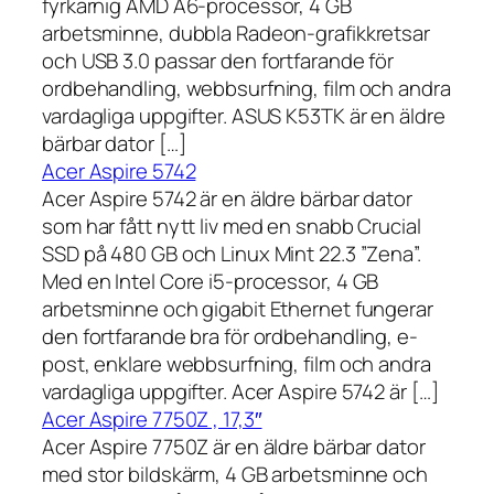
fyrkärnig AMD A6-processor, 4 GB
arbetsminne, dubbla Radeon-grafikkretsar
och USB 3.0 passar den fortfarande för
ordbehandling, webbsurfning, film och andra
vardagliga uppgifter. ASUS K53TK är en äldre
bärbar dator […]
Acer Aspire 5742
Acer Aspire 5742 är en äldre bärbar dator
som har fått nytt liv med en snabb Crucial
SSD på 480 GB och Linux Mint 22.3 ”Zena”.
Med en Intel Core i5-processor, 4 GB
arbetsminne och gigabit Ethernet fungerar
den fortfarande bra för ordbehandling, e-
post, enklare webbsurfning, film och andra
vardagliga uppgifter. Acer Aspire 5742 är […]
Acer Aspire 7750Z , 17,3″
Acer Aspire 7750Z är en äldre bärbar dator
med stor bildskärm, 4 GB arbetsminne och