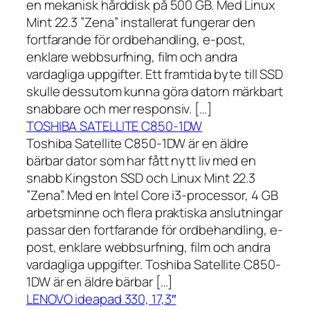
en mekanisk hårddisk på 500 GB. Med Linux
Mint 22.3 ”Zena” installerat fungerar den
fortfarande för ordbehandling, e-post,
enklare webbsurfning, film och andra
vardagliga uppgifter. Ett framtida byte till SSD
skulle dessutom kunna göra datorn märkbart
snabbare och mer responsiv. […]
TOSHIBA SATELLITE C850-1DW
Toshiba Satellite C850-1DW är en äldre
bärbar dator som har fått nytt liv med en
snabb Kingston SSD och Linux Mint 22.3
”Zena”. Med en Intel Core i3-processor, 4 GB
arbetsminne och flera praktiska anslutningar
passar den fortfarande för ordbehandling, e-
post, enklare webbsurfning, film och andra
vardagliga uppgifter. Toshiba Satellite C850-
1DW är en äldre bärbar […]
LENOVO ideapad 330, 17,3″