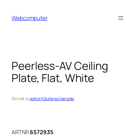
Hoppa
till
Webcomputer
innehåll
Peerless-AV Ceiling
Plate, Flat, White
Skrivet av
admin
i
Okategoriserade
ARTNR
6572935