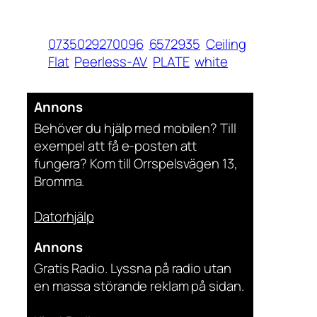
0735029270096
6572935
Ceiling
Flat
Peerless-AV
PLATE
white
Annons
Behöver du hjälp med mobilen? Till
exempel att få e-posten att
fungera? Kom till Orrspelsvägen 13,
Bromma.
Datorhjälp
Annons
Gratis Radio. Lyssna på radio utan
en massa störande reklam på sidan.