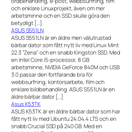
ordbehandling, e-post, webbsurfning, film
och enklare Linuxprojekt, även om mer
arbetsminne och en SSD skulle göra den
betydligt […]
ASUS S551LN
ASUS S551LN är en äldre men välutrustad
bärbar dator som fått nytt liv med Linux Mint
22.3 ”Zena” och en snabb Kingston SSD. Med
en Intel Core i5-processor, 8 GB
arbetsminne, NVIDIA GeForce 840M och USB
3.0 passar den fortfarande bra för
webbsurfning, kontorsarbete, film och
enklare bildbehandling. ASUS S551LN är en
äldre bärbar dator […]
Asus K53TK
ASUS K53TK är en äldre bärbar dator som har
fått nytt liv med Ubuntu 24.04.4 LTS och en
snabb Crucial SSD på 240 GB. Med en