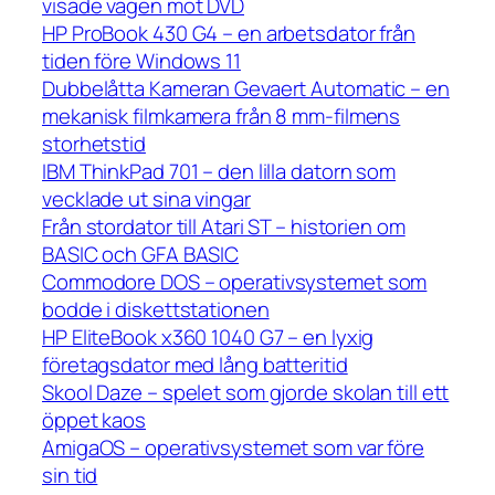
visade vägen mot DVD
HP ProBook 430 G4 – en arbetsdator från
tiden före Windows 11
Dubbelåtta Kameran Gevaert Automatic – en
mekanisk filmkamera från 8 mm-filmens
storhetstid
IBM ThinkPad 701 – den lilla datorn som
vecklade ut sina vingar
Från stordator till Atari ST – historien om
BASIC och GFA BASIC
Commodore DOS – operativsystemet som
bodde i diskettstationen
HP EliteBook x360 1040 G7 – en lyxig
företagsdator med lång batteritid
Skool Daze – spelet som gjorde skolan till ett
öppet kaos
AmigaOS – operativsystemet som var före
sin tid