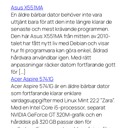
Asus X551MA
En äldre bärbar dator behöver inte vara
uttjänt bara för att den inte längre klarar de
senaste och mest krävande programmen.
Den här Asus X551MA från mitten av 2010-
talet har fått nytt liv med Debian och visar
hur fri programvara kan göra enkel, åldrad
hårdvara användbar igen. Med rätt
anpassningar räcker datorn fortfarande gott
för […]
Acer Aspire 5741G
Acer Aspire 5741G är en äldre bärbar dator
som fortfarande klarar enklare
vardagsuppgifter med Linux Mint 22.2 ”Zara”.
Med en Intel Core i5-processor, separat
NVIDIA GeForce GT 320M-grafik och en
hårddisk på 320 GB passar den för