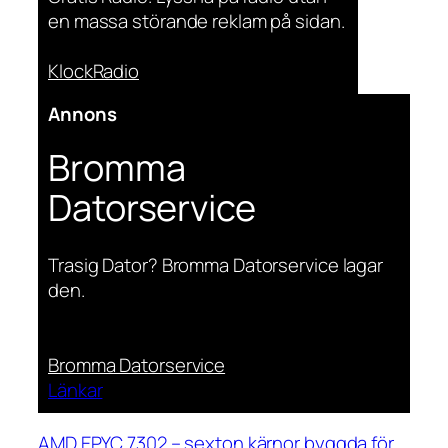
en massa störande reklam på sidan.
KlockRadio
Annons
Bromma
Datorservice
Trasig Dator? Bromma Datorservice lagar
den.
Bromma Datorservice
Länkar
AMD EPYC 7302 – sexton kärnor byggda för