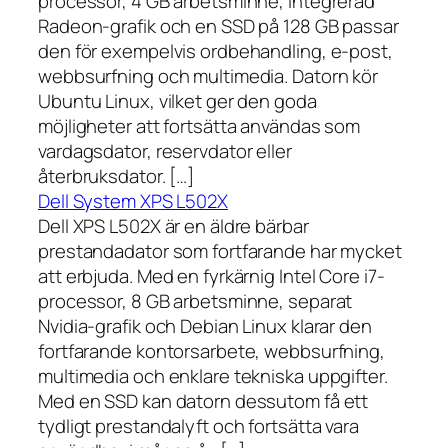
processor, 4 GB arbetsminne, integrerad
Radeon-grafik och en SSD på 128 GB passar
den för exempelvis ordbehandling, e-post,
webbsurfning och multimedia. Datorn kör
Ubuntu Linux, vilket ger den goda
möjligheter att fortsätta användas som
vardagsdator, reservdator eller
återbruksdator. […]
Dell System XPS L502X
Dell XPS L502X är en äldre bärbar
prestandadator som fortfarande har mycket
att erbjuda. Med en fyrkärnig Intel Core i7-
processor, 8 GB arbetsminne, separat
Nvidia-grafik och Debian Linux klarar den
fortfarande kontorsarbete, webbsurfning,
multimedia och enklare tekniska uppgifter.
Med en SSD kan datorn dessutom få ett
tydligt prestandalyft och fortsätta vara