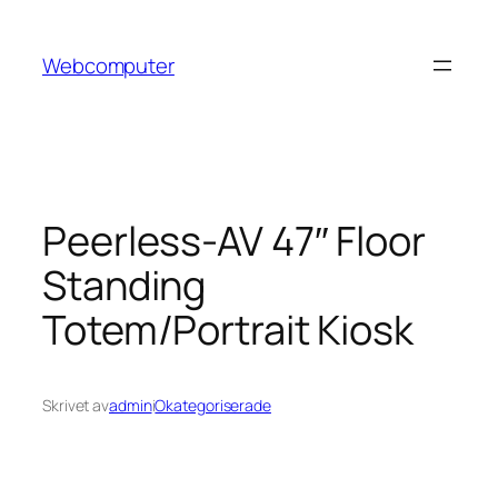
Hoppa
till
Webcomputer
innehåll
Peerless-AV 47″ Floor
Standing
Totem/Portrait Kiosk
Skrivet av
admin
i
Okategoriserade