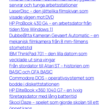
servrar och tunga arbetsstationer
LaserDisc – den jättelika filmskivan som
visade vägen mot DVD
HP ProBook 430 G4 – en arbetsdator från
tiden före Windows 11
Dubbelåtta Kameran Gevaert Automatic – en
mekanisk filmkamera från 8 mm-filmens
storhetstid
IBM ThinkPad 701 – den lilla datorn som
vecklade ut sina vingar
Från stordator till Atari ST – historien om
BASIC och GFA BASIC
Commodore DOS – operativsystemet som
bodde i diskettstationen
HP EliteBook x360 1040 G7 – en lyxig
företagsdator med lång batteritid
Skool Daze – spelet som gjorde skolan till ett
öppet kaos