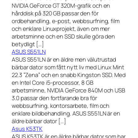
NVIDIA GeForce GT 320M-grafik och en
hårddisk på 320 GB passar den för
ordbehandling, e-post, webbsurfning, film
och enklare Linuxprojekt, även om mer
arbetsminne och en SSD skulle göra den
betydligt […]
ASUS S551LN
ASUS S551LN är en äldre men välutrustad
bärbar dator som fått nytt liv med Linux Mint
22.3 ”Zena” och en snabb Kingston SSD. Med
en Intel Core i5-processor, 8 GB
arbetsminne, NVIDIA GeForce 840M och USB
3.0 passar den fortfarande bra för
webbsurfning, kontorsarbete, film och
enklare bildbehandling. ASUS S551LN är en
äldre bärbar dator […]
Asus K53TK
ASUS K53TK är en äldre bärbar dator som har