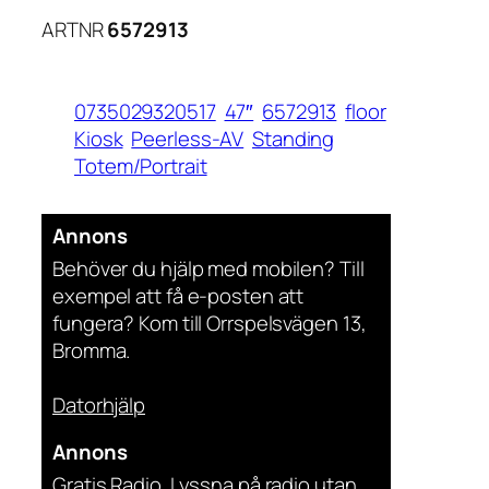
ARTNR
6572913
0735029320517
47″
6572913
floor
Kiosk
Peerless-AV
Standing
Totem/Portrait
Annons
Behöver du hjälp med mobilen? Till
exempel att få e-posten att
fungera? Kom till Orrspelsvägen 13,
Bromma.
Datorhjälp
Annons
Gratis Radio. Lyssna på radio utan