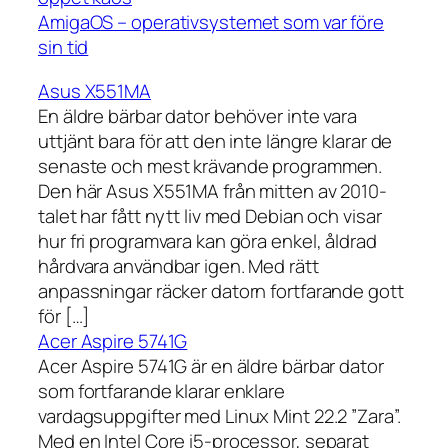
AmigaOS – operativsystemet som var före
sin tid
Asus X551MA
En äldre bärbar dator behöver inte vara
uttjänt bara för att den inte längre klarar de
senaste och mest krävande programmen.
Den här Asus X551MA från mitten av 2010-
talet har fått nytt liv med Debian och visar
hur fri programvara kan göra enkel, åldrad
hårdvara användbar igen. Med rätt
anpassningar räcker datorn fortfarande gott
för […]
Acer Aspire 5741G
Acer Aspire 5741G är en äldre bärbar dator
som fortfarande klarar enklare
vardagsuppgifter med Linux Mint 22.2 ”Zara”.
Med en Intel Core i5-processor, separat