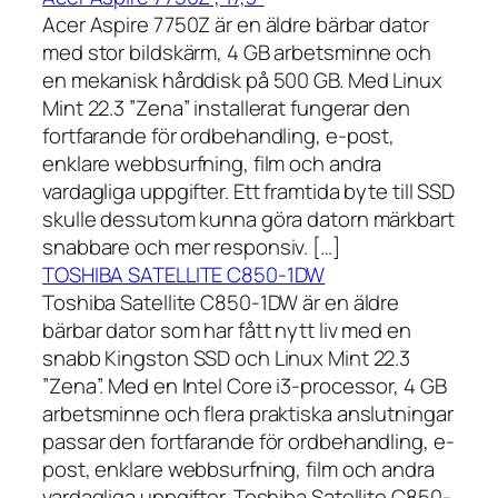
Acer Aspire 7750Z är en äldre bärbar dator
med stor bildskärm, 4 GB arbetsminne och
en mekanisk hårddisk på 500 GB. Med Linux
Mint 22.3 ”Zena” installerat fungerar den
fortfarande för ordbehandling, e-post,
enklare webbsurfning, film och andra
vardagliga uppgifter. Ett framtida byte till SSD
skulle dessutom kunna göra datorn märkbart
snabbare och mer responsiv. […]
TOSHIBA SATELLITE C850-1DW
Toshiba Satellite C850-1DW är en äldre
bärbar dator som har fått nytt liv med en
snabb Kingston SSD och Linux Mint 22.3
”Zena”. Med en Intel Core i3-processor, 4 GB
arbetsminne och flera praktiska anslutningar
passar den fortfarande för ordbehandling, e-
post, enklare webbsurfning, film och andra
vardagliga uppgifter. Toshiba Satellite C850-