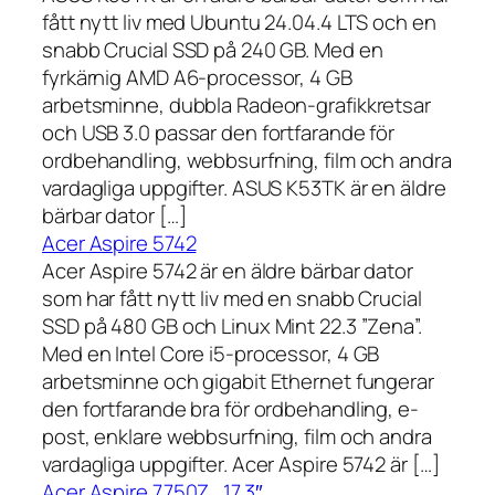
fått nytt liv med Ubuntu 24.04.4 LTS och en
snabb Crucial SSD på 240 GB. Med en
fyrkärnig AMD A6-processor, 4 GB
arbetsminne, dubbla Radeon-grafikkretsar
och USB 3.0 passar den fortfarande för
ordbehandling, webbsurfning, film och andra
vardagliga uppgifter. ASUS K53TK är en äldre
bärbar dator […]
Acer Aspire 5742
Acer Aspire 5742 är en äldre bärbar dator
som har fått nytt liv med en snabb Crucial
SSD på 480 GB och Linux Mint 22.3 ”Zena”.
Med en Intel Core i5-processor, 4 GB
arbetsminne och gigabit Ethernet fungerar
den fortfarande bra för ordbehandling, e-
post, enklare webbsurfning, film och andra
vardagliga uppgifter. Acer Aspire 5742 är […]
Acer Aspire 7750Z , 17,3″