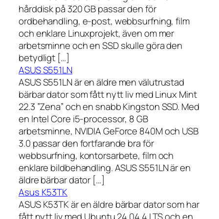
hårddisk på 320 GB passar den för
ordbehandling, e-post, webbsurfning, film
och enklare Linuxprojekt, även om mer
arbetsminne och en SSD skulle göra den
betydligt […]
ASUS S551LN
ASUS S551LN är en äldre men välutrustad
bärbar dator som fått nytt liv med Linux Mint
22.3 ”Zena” och en snabb Kingston SSD. Med
en Intel Core i5-processor, 8 GB
arbetsminne, NVIDIA GeForce 840M och USB
3.0 passar den fortfarande bra för
webbsurfning, kontorsarbete, film och
enklare bildbehandling. ASUS S551LN är en
äldre bärbar dator […]
Asus K53TK
ASUS K53TK är en äldre bärbar dator som har
fått nytt liv med Ubuntu 24.04.4 LTS och en