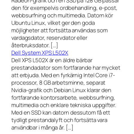
Radeon-grafik och en SSD på 128 GB passar
den för exempelvis ordbehandling, e-post,
webbsurfning och multimedia. Datorn kör
Ubuntu Linux, vilket ger den goda
möjligheter att fortsätta användas som
vardagsdator, reservdator eller
återbruksdator. […]
Dell System XPS L502X
Dell XPS L502X är en äldre bärbar
prestandadator som fortfarande har mycket
att erbjuda. Med en fyrkärnig Intel Core i7-
processor, 8 GB arbetsminne, separat
Nvidia-grafik och Debian Linux klarar den
fortfarande kontorsarbete, webbsurfning,
multimedia och enklare tekniska uppgifter.
Med en SSD kan datorn dessutom få ett
tydligt prestandalyft och fortsätta vara
användbar i många år. […]