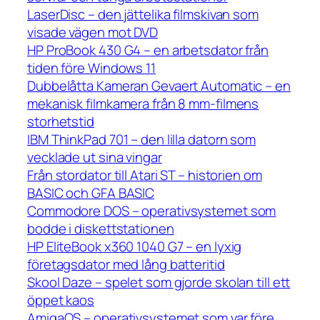
LaserDisc – den jättelika filmskivan som
visade vägen mot DVD
HP ProBook 430 G4 – en arbetsdator från
tiden före Windows 11
Dubbelåtta Kameran Gevaert Automatic – en
mekanisk filmkamera från 8 mm-filmens
storhetstid
IBM ThinkPad 701 – den lilla datorn som
vecklade ut sina vingar
Från stordator till Atari ST – historien om
BASIC och GFA BASIC
Commodore DOS – operativsystemet som
bodde i diskettstationen
HP EliteBook x360 1040 G7 – en lyxig
företagsdator med lång batteritid
Skool Daze – spelet som gjorde skolan till ett
öppet kaos
AmigaOS – operativsystemet som var före