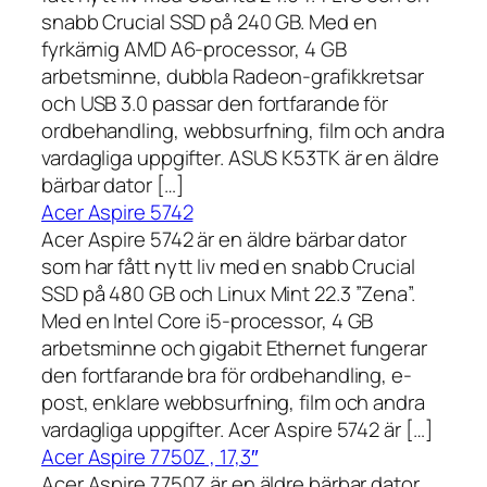
snabb Crucial SSD på 240 GB. Med en
fyrkärnig AMD A6-processor, 4 GB
arbetsminne, dubbla Radeon-grafikkretsar
och USB 3.0 passar den fortfarande för
ordbehandling, webbsurfning, film och andra
vardagliga uppgifter. ASUS K53TK är en äldre
bärbar dator […]
Acer Aspire 5742
Acer Aspire 5742 är en äldre bärbar dator
som har fått nytt liv med en snabb Crucial
SSD på 480 GB och Linux Mint 22.3 ”Zena”.
Med en Intel Core i5-processor, 4 GB
arbetsminne och gigabit Ethernet fungerar
den fortfarande bra för ordbehandling, e-
post, enklare webbsurfning, film och andra
vardagliga uppgifter. Acer Aspire 5742 är […]
Acer Aspire 7750Z , 17,3″
Acer Aspire 7750Z är en äldre bärbar dator