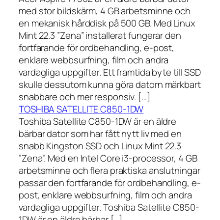
med stor bildskärm, 4 GB arbetsminne och
en mekanisk hårddisk på 500 GB. Med Linux
Mint 22.3 ”Zena” installerat fungerar den
fortfarande för ordbehandling, e-post,
enklare webbsurfning, film och andra
vardagliga uppgifter. Ett framtida byte till SSD
skulle dessutom kunna göra datorn märkbart
snabbare och mer responsiv. […]
TOSHIBA SATELLITE C850-1DW
Toshiba Satellite C850-1DW är en äldre
bärbar dator som har fått nytt liv med en
snabb Kingston SSD och Linux Mint 22.3
”Zena”. Med en Intel Core i3-processor, 4 GB
arbetsminne och flera praktiska anslutningar
passar den fortfarande för ordbehandling, e-
post, enklare webbsurfning, film och andra
vardagliga uppgifter. Toshiba Satellite C850-
1DW är en äldre bärbar […]