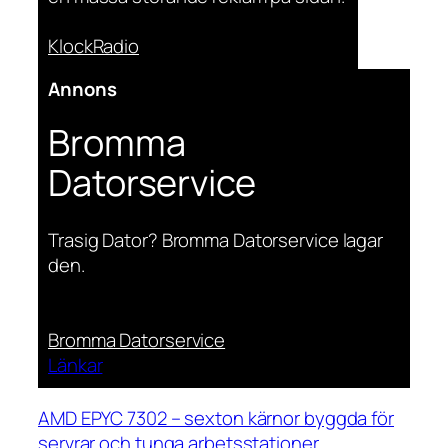
KlockRadio
Annons
Bromma
Datorservice
Trasig Dator? Bromma Datorservice lagar
den.
Bromma Datorservice
Länkar
AMD EPYC 7302 – sexton kärnor byggda för
servrar och tunga arbetsstationer