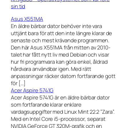
sin tid
Asus X551MA
En äldre bärbar dator behöver inte vara
uttjänt bara för att den inte längre klarar de
senaste och mest krävande programmen.
Den här Asus X551MA från mitten av 2010-
talet har fått nytt liv med Debian och visar
hur fri programvara kan göra enkel, åldrad
hårdvara användbar igen. Med rätt
anpassningar räcker datorn fortfarande gott
för […]
Acer Aspire 5741G
Acer Aspire 5741G är en äldre bärbar dator
som fortfarande klarar enklare
vardagsuppgifter med Linux Mint 22.2 ”Zara”.
Med en Intel Core i5-processor, separat
NVIDIA GeForce GT 320M-grafik och en