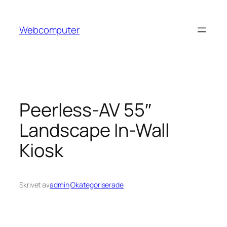
Hoppa
till
Webcomputer
innehåll
Peerless-AV 55″
Landscape In-Wall
Kiosk
Skrivet av
admin
i
Okategoriserade