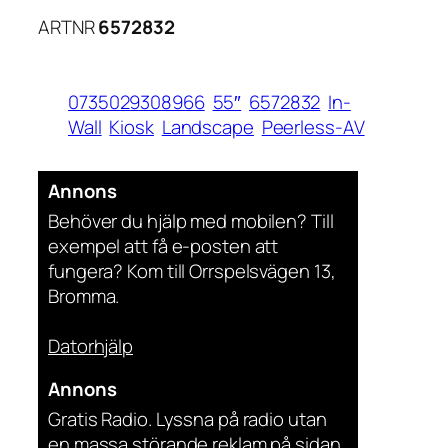
ARTNR
6572832
0735029308966
55″
6572832
In-
Wall
Kiosk
Landscape
Peerless-AV
Annons
Behöver du hjälp med mobilen? Till
exempel att få e-posten att
fungera? Kom till Orrspelsvägen 13,
Bromma.
Datorhjälp
Annons
Gratis Radio. Lyssna på radio utan
en massa störande reklam på sidan.