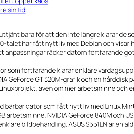
ll ett öppet kaos
e sin tid
 uttjänt bara för att den inte längre klarar 
talet har fått nytt liv med Debian och visar h
t anpassningar räcker datorn fortfarande gott
tor som fortfarande klarar enklare vardagsuppg
IDIA GeForce GT 320M-grafik och en hårddisk p
 Linuxprojekt, även om mer arbetsminne och en
 bärbar dator som fått nytt liv med Linux Min
 GB arbetsminne, NVIDIA GeForce 840M och USB
nklare bildbehandling. ASUS S551LN är en äld