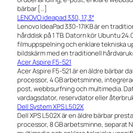
bärbar […]
LENOVO ideapad 330, 17,3″
Lenovo IdeaPad 330-17IKB är en traditi
hårddisk på 1 TB. Datorn kör Ubuntu 24
filmuppspelning och enklare tekniska u
bildskärm med en traditionell hårdvaruk
Acer Aspire F5-521
Acer Aspire F5-521 är en äldre bärbar d
processor, 4 GB arbetsminne, integrera
post, webbsurfning och multimedia. Dat
vardagsdator, reservdator eller återbru
Dell System XPS L502X
Dell XPS L502X är en äldre bärbar prest
processor, 8 GB arbetsminne, separat N