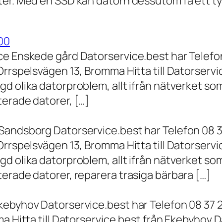
er. Med en SSD kan datorn dessutom få ett tyd
00
ce Enskede gård Datorservice.best har Telefon
Orrspelsvägen 13, Bromma Hitta till Datorserv
d olika datorproblem, allt ifrån nätverket som
terade datorer, […]
Sandsborg Datorservice.best har Telefon 08 3
Orrspelsvägen 13, Bromma Hitta till Datorserv
d olika datorproblem, allt ifrån nätverket som
erade datorer, reparera trasiga bärbara […]
kebyhov Datorservice.best har Telefon 08 37 
a Hitta till Datorservice.best från Ekebyhov D