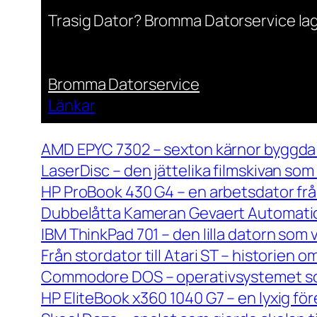
Trasig Dator? Bromma Datorservice lag
Bromma Datorservice
Länkar
AMD EPYC 7302 – sexton kärnor byggda 
LaserDisc – den jättelika filmskivan so
HP ProBook 430 G4 – en arbetsdator frå
Dubbelåtta Kameran Gevaert Automatic 
IBM ThinkPad 701 – den lilla datorn som 
Från stordator till Atari ST – historien
Commodore DOS – operativsystemet so
HP EliteBook x360 1040 G7 – en lyxig fö