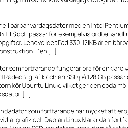
onell bärbar vardagsdator med en Intel Penti
.04 LTS och passar för exempelvis ordbehandli
ppgifter. Lenovo IdeaPad 330-17IKB är en bärb
onstruktion. Den […]
ator som fortfarande fungerar bra för enklare
d Radeon-grafik och en SSD på 128 GB passar 
orn kör Ubuntu Linux, vilket ger den goda möj
ksdator. […]
andadator som fortfarande har mycket att erbju
vidia-grafik och Debian Linux klarar den fort