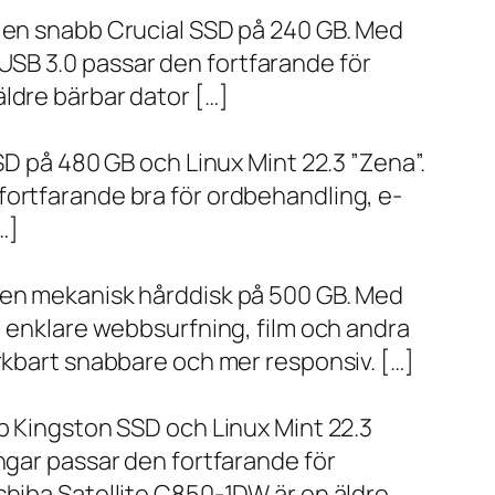
h en snabb Crucial SSD på 240 GB. Med
SB 3.0 passar den fortfarande för
ldre bärbar dator […]
SD på 480 GB och Linux Mint 22.3 ”Zena”.
fortfarande bra för ordbehandling, e-
…]
h en mekanisk hårddisk på 500 GB. Med
, enklare webbsurfning, film och andra
ärkbart snabbare och mer responsiv. […]
bb Kingston SSD och Linux Mint 22.3
ngar passar den fortfarande för
shiba Satellite C850-1DW är en äldre