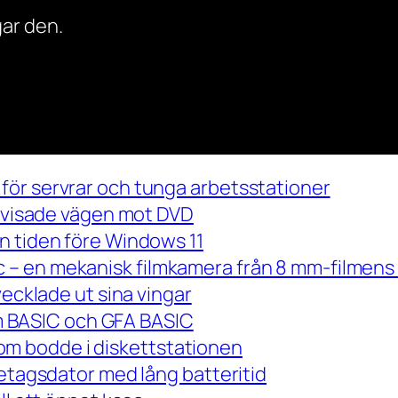
ar den.
för servrar och tunga arbetsstationer
m visade vägen mot DVD
n tiden före Windows 11
– en mekanisk filmkamera från 8 mm-filmens 
vecklade ut sina vingar
 om BASIC och GFA BASIC
m bodde i diskettstationen
retagsdator med lång batteritid