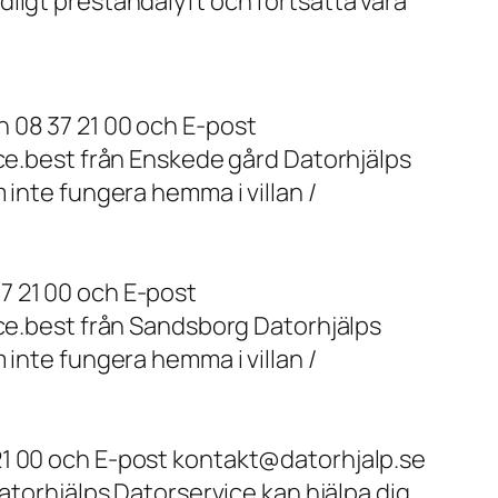
ligt prestandalyft och fortsätta vara
 08 37 21 00 och E-post
ice.best från Enskede gård Datorhjälps
 inte fungera hemma i villan /
7 21 00 och E-post
ice.best från Sandsborg Datorhjälps
 inte fungera hemma i villan /
21 00 och E-post kontakt@datorhjalp.se
atorhjälps Datorservice kan hjälpa dig