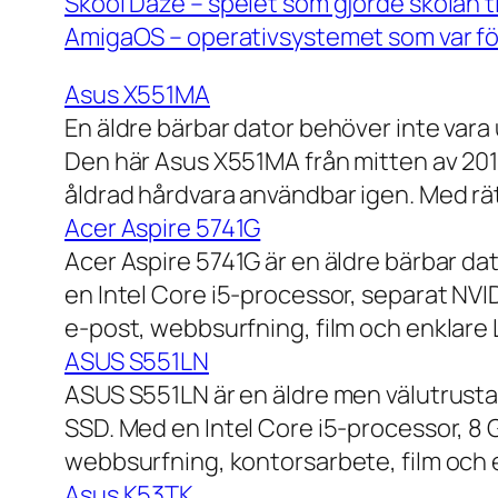
Skool Daze – spelet som gjorde skolan ti
AmigaOS – operativsystemet som var för
Asus X551MA
En äldre bärbar dator behöver inte vara
Den här Asus X551MA från mitten av 2010-
åldrad hårdvara användbar igen. Med rät
Acer Aspire 5741G
Acer Aspire 5741G är en äldre bärbar da
en Intel Core i5-processor, separat NV
e-post, webbsurfning, film och enklare
ASUS S551LN
ASUS S551LN är en äldre men välutrustad
SSD. Med en Intel Core i5-processor, 8
webbsurfning, kontorsarbete, film och e
Asus K53TK