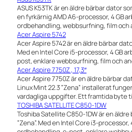
ASUS K53TK är en äldre bärbar dator so
en fyrkärnig AMD A6-processor, 4 GB ar
ordbehandling, webbsurfning, film och a
Acer Aspire 5742
Acer Aspire 5742 är en äldre bärbar dato
Med en Intel Core i5-processor, 4 GB a
post, enklare webbsurfning, film och and
Acer Aspire 7750Z , 17,3″
Acer Aspire 7750Z är en äldre bärbar d
Linux Mint 22.3 ”Zena” installerat fung
vardagliga uppgifter. Ett framtida byte
TOSHIBA SATELLITE C850-1DW
Toshiba Satellite C850-1DW är en äldre 
”Zena”. Med en Intel Core i3-processor,
ordbehandling, e-post, enklare webbsurf