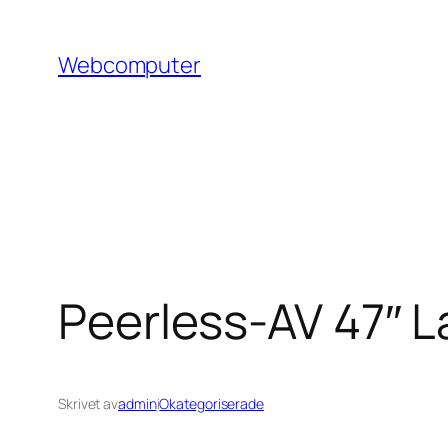
Hoppa
till
Webcomputer
innehåll
Peerless-AV 47″ 
Skrivet av
admin
i
Okategoriserade