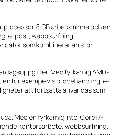
um-processor, 8 GB arbetsminne och en
ng, e-post, webbsurfning,
ar dator som kombinerar en stor
 vardagsuppgifter. Med fyrkärnig AMD-
den för exempelvis ordbehandling, e-
ligheter att fortsätta användas som
da. Med en fyrkärnig Intel Core i7-
farande kontorsarbete, webbsurfning,