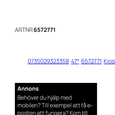
ARTNR
6572771
0735029323358
47″
6572771
Kios
Annons
Behöver du hjälp med
mobilen? Till exempel att få e-
posten att fungera? Kom till