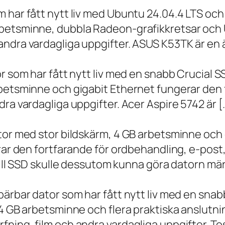
m har fått nytt liv med Ubuntu 24.04.4 LTS oc
betsminne, dubbla Radeon-grafikkretsar och U
ndra vardagliga uppgifter. ASUS K53TK är en ä
r som har fått nytt liv med en snabb Crucial S
rbetsminne och gigabit Ethernet fungerar den 
ra vardagliga uppgifter. Acer Aspire 5742 är [
ator med stor bildskärm, 4 GB arbetsminne oc
erar den fortfarande för ordbehandling, e-post
 till SSD skulle dessutom kunna göra datorn m
bärbar dator som har fått nytt liv med en sna
 4 GB arbetsminne och flera praktiska anslutni
ning, film och andra vardagliga uppgifter. To