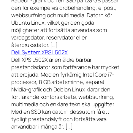
Radeon-grafik och en SSD på 128 GB passar
den för exempelvis ordbehandling, e-post,
webbsurfning och multimedia. Datorn kör
Ubuntu Linux, vilket ger den goda
möjligheter att fortsätta användas som
vardagsdator, reservdator eller
återbruksdator. […]
Dell System XPS L502X
Dell XPS L502X är en äldre bärbar
prestandadator som fortfarande har mycket
att erbjuda. Med en fyrkärnig Intel Core i7-
processor, 8 GB arbetsminne, separat
Nvidia-grafik och Debian Linux klarar den
fortfarande kontorsarbete, webbsurfning,
multimedia och enklare tekniska uppgifter.
Med en SSD kan datorn dessutom få ett
tydligt prestandalyft och fortsätta vara
användbar i många år. […]