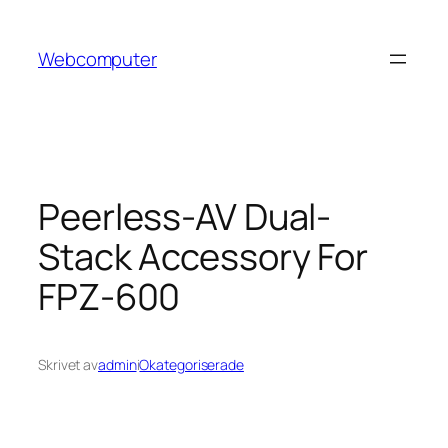
Hoppa
till
Webcomputer
innehåll
Peerless-AV Dual-
Stack Accessory For
FPZ-600
Skrivet av
admin
i
Okategoriserade