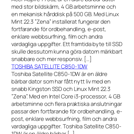
med stor bildskärm, 4 GB arbetsminne och
en mekanisk hårddisk på 500 GB. Med Linux
Mint 22.3 ”Zena” installerat fungerar den
fortfarande för ordbehandling, e-post,
enklare webbsurfning, film och andra
vardagliga uppgifter. Ett framtida byte till SSD
skulle dessutom kunna göra datorn märkbart
snabbare och mer responsiv. […]
TOSHIBA SATELLITE C850-1DW
Toshiba Satellite C850-1DW är en äldre
bärbar dator som har fått nytt liv med en
snabb Kingston SSD och Linux Mint 22.3
”Zena”. Med en Intel Core i3-processor, 4 GB
arbetsminne och flera praktiska anslutningar
passar den fortfarande för ordbehandling, e-
post, enklare webbsurfning, film och andra
vardagliga uppgifter. Toshiba Satellite C850-
1DW är en äldre bärbar […]