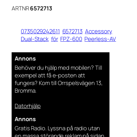
ARTNR
6572713
0735029242611
6572713
Accessory
Dual-Stack
för
FPZ-600
Peerless-AV
Annons
Behöver du hjälp med mobilen? Till
exempel att få e-posten att
fungera? Kom till Orrspelsvägen 13,
Bromma.
Datorhjälp
Annons
Gratis Radio. Lyssna på radio utan
en massa störande reklam på sidan.