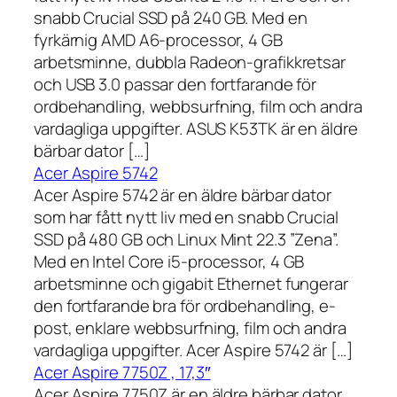
snabb Crucial SSD på 240 GB. Med en
fyrkärnig AMD A6-processor, 4 GB
arbetsminne, dubbla Radeon-grafikkretsar
och USB 3.0 passar den fortfarande för
ordbehandling, webbsurfning, film och andra
vardagliga uppgifter. ASUS K53TK är en äldre
bärbar dator […]
Acer Aspire 5742
Acer Aspire 5742 är en äldre bärbar dator
som har fått nytt liv med en snabb Crucial
SSD på 480 GB och Linux Mint 22.3 ”Zena”.
Med en Intel Core i5-processor, 4 GB
arbetsminne och gigabit Ethernet fungerar
den fortfarande bra för ordbehandling, e-
post, enklare webbsurfning, film och andra
vardagliga uppgifter. Acer Aspire 5742 är […]
Acer Aspire 7750Z , 17,3″
Acer Aspire 7750Z är en äldre bärbar dator