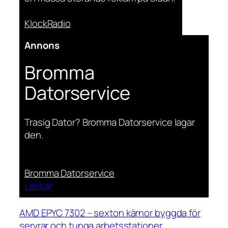
KlockRadio
Annons
Bromma
Datorservice
Trasig Dator? Bromma Datorservice lagar
den.
Bromma Datorservice
Länkar
AMD EPYC 7302 – sexton kärnor byggda för
servrar och tunga arbetsstationer