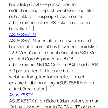
hårddisk på 320 GB passar den för
ordbehandling, e-post, webbsurfning, film
och enklare Linuxprojekt, även om mer
arbetsminne och en SSD skulle göra den
betydligt […]
ASUS S551LN
ASUS S551LN är en äldre men välutrustad
bärbar dator som fått nytt liv med Linux Mint
22.3 ”Zena” och en snabb Kingston SSD. Med
en Intel Core i5-processor, 8 GB
arbetsminne, NVIDIA GeForce 840M och USB
3.0 passar den fortfarande bra för
webbsurfning, kontorsarbete, film och
enklare bildbehandling. ASUS S551LN är en
äldre bärbar dator […]
Asus K53TK
ASUS K53TK är en äldre bärbar dator som har
fått nytt liv med Ubuntu 24.04.4 LTS och en