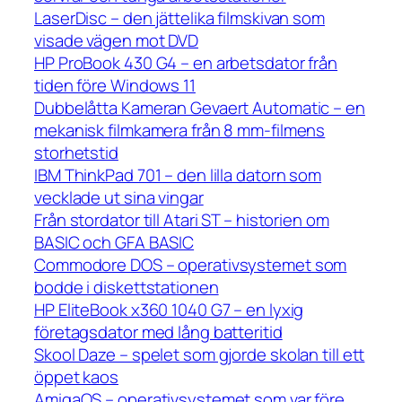
LaserDisc – den jättelika filmskivan som
visade vägen mot DVD
HP ProBook 430 G4 – en arbetsdator från
tiden före Windows 11
Dubbelåtta Kameran Gevaert Automatic – en
mekanisk filmkamera från 8 mm-filmens
storhetstid
IBM ThinkPad 701 – den lilla datorn som
vecklade ut sina vingar
Från stordator till Atari ST – historien om
BASIC och GFA BASIC
Commodore DOS – operativsystemet som
bodde i diskettstationen
HP EliteBook x360 1040 G7 – en lyxig
företagsdator med lång batteritid
Skool Daze – spelet som gjorde skolan till ett
öppet kaos
AmigaOS – operativsystemet som var före