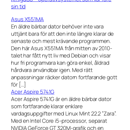
sin tid
Asus X551MA
En äldre bärbar dator behöver inte vara
uttjänt bara för att den inte längre klarar de
senaste och mest krävande programmen.
Den här Asus X551MA från mitten av 2010-
talet har fått nytt liv med Debian och visar
hur fri programvara kan göra enkel, åldrad
hårdvara användbar igen. Med rätt
anpassningar räcker datorn fortfarande gott
för […]
Acer Aspire 5741G
Acer Aspire 5741G är en äldre bärbar dator
som fortfarande klarar enklare
vardagsuppgifter med Linux Mint 22.2 ”Zara”.
Med en Intel Core i5-processor, separat
NVIDIA GeForce GT 320M-grafik och en