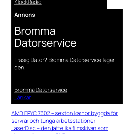
KlockRadio
Annons
Bromma
Datorservice
Trasig Dator? Bromma Datorservice lagar
den.
Bromma Datorservice
Länkar
AMD EPYC 7302 – sexton kärnor byggda för
servrar och tunga arbetsstationer
LaserDisc – den jättelika filmskivan som