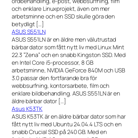
ordbehandling, e-post, webbsurfning, film
och enklare Linuxprojekt, även om mer
arbetsminne och en SSD skulle göra den
betydligt […]
ASUS S551LN
ASUS S551LN är en äldre men välutrustad
bärbar dator som fått nytt liv med Linux Mint
22.3 ”Zena” och en snabb Kingston SSD. Med
en Intel Core i5-processor, 8 GB
arbetsminne, NVIDIA GeForce 840M och USB
3.0 passar den fortfarande bra för
webbsurfning, kontorsarbete, film och
enklare bildbehandling. ASUS S551LN är en
äldre bärbar dator […]
Asus K53TK
ASUS K53TK är en äldre bärbar dator som har
fått nytt liv med Ubuntu 24.04.4 LTS och en
snabb Crucial SSD på 240 GB. Med en