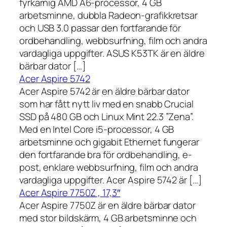
fyrkärnig AMD A6-processor, 4 GB
arbetsminne, dubbla Radeon-grafikkretsar
och USB 3.0 passar den fortfarande för
ordbehandling, webbsurfning, film och andra
vardagliga uppgifter. ASUS K53TK är en äldre
bärbar dator […]
Acer Aspire 5742
Acer Aspire 5742 är en äldre bärbar dator
som har fått nytt liv med en snabb Crucial
SSD på 480 GB och Linux Mint 22.3 ”Zena”.
Med en Intel Core i5-processor, 4 GB
arbetsminne och gigabit Ethernet fungerar
den fortfarande bra för ordbehandling, e-
post, enklare webbsurfning, film och andra
vardagliga uppgifter. Acer Aspire 5742 är […]
Acer Aspire 7750Z , 17,3″
Acer Aspire 7750Z är en äldre bärbar dator
med stor bildskärm, 4 GB arbetsminne och