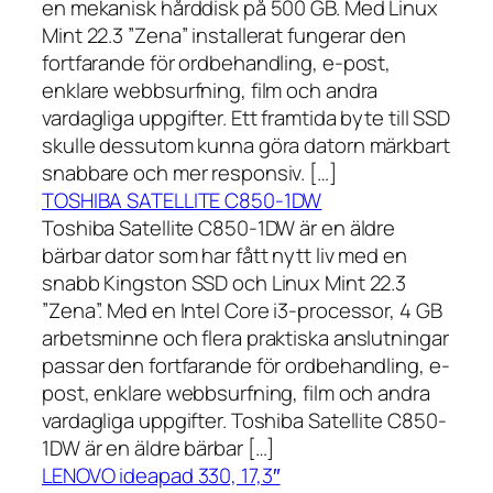
en mekanisk hårddisk på 500 GB. Med Linux
Mint 22.3 ”Zena” installerat fungerar den
fortfarande för ordbehandling, e-post,
enklare webbsurfning, film och andra
vardagliga uppgifter. Ett framtida byte till SSD
skulle dessutom kunna göra datorn märkbart
snabbare och mer responsiv. […]
TOSHIBA SATELLITE C850-1DW
Toshiba Satellite C850-1DW är en äldre
bärbar dator som har fått nytt liv med en
snabb Kingston SSD och Linux Mint 22.3
”Zena”. Med en Intel Core i3-processor, 4 GB
arbetsminne och flera praktiska anslutningar
passar den fortfarande för ordbehandling, e-
post, enklare webbsurfning, film och andra
vardagliga uppgifter. Toshiba Satellite C850-
1DW är en äldre bärbar […]
LENOVO ideapad 330, 17,3″