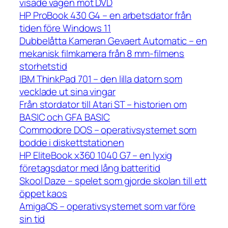
visade vägen mot DVD
HP ProBook 430 G4 – en arbetsdator från
tiden före Windows 11
Dubbelåtta Kameran Gevaert Automatic – en
mekanisk filmkamera från 8 mm-filmens
storhetstid
IBM ThinkPad 701 – den lilla datorn som
vecklade ut sina vingar
Från stordator till Atari ST – historien om
BASIC och GFA BASIC
Commodore DOS – operativsystemet som
bodde i diskettstationen
HP EliteBook x360 1040 G7 – en lyxig
företagsdator med lång batteritid
Skool Daze – spelet som gjorde skolan till ett
öppet kaos
AmigaOS – operativsystemet som var före
sin tid