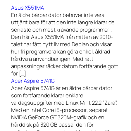
Asus X551MA
En äldre bärbar dator behöver inte vara
uttjänt bara för att den inte längre klarar de
senaste och mest krävande programmen.
Den här Asus X551MA från mitten av 2010-
talet har fått nytt liv med Debian och visar
hur fri programvara kan göra enkel, åldrad
hårdvara användbar igen. Med rätt
anpassningar räcker datorn fortfarande gott
för […]
Acer Aspire 5741G
Acer Aspire 5741G är en äldre bärbar dator
som fortfarande klarar enklare
vardagsuppgifter med Linux Mint 22.2 ”Zara”.
Med en Intel Core i5-processor, separat
NVIDIA GeForce GT 320M-grafik och en
hårddisk på 320 GB passar den för