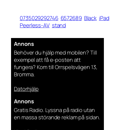
0735029292746
6572689
Black
iPad
Peerless-AV
stand
Annons
Behöver du hjälp med mobilen? Till
exempel att få e-posten att
fungera? Kom till Orrspelsvägen 13,
Bromma.
Datorhjälp
Annons
Gratis Radio. Lyssna på radio utan
en massa störande reklam på sidan.