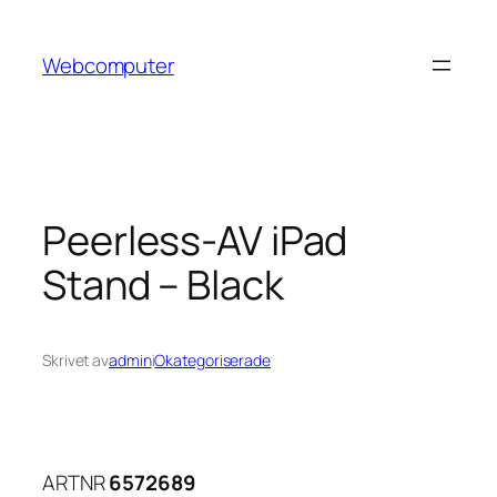
Hoppa
till
Webcomputer
innehåll
Peerless-AV iPad
Stand – Black
Skrivet av
admin
i
Okategoriserade
ARTNR
6572689