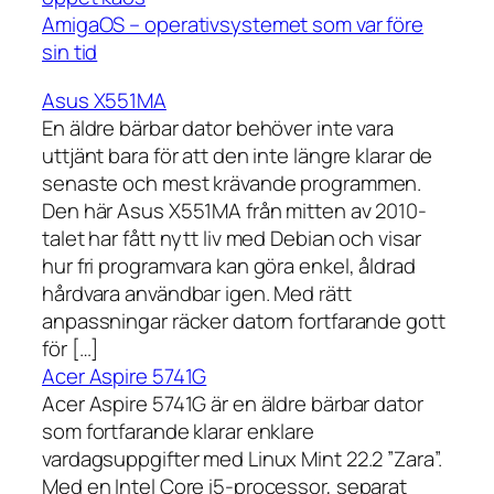
AmigaOS – operativsystemet som var före
sin tid
Asus X551MA
En äldre bärbar dator behöver inte vara
uttjänt bara för att den inte längre klarar de
senaste och mest krävande programmen.
Den här Asus X551MA från mitten av 2010-
talet har fått nytt liv med Debian och visar
hur fri programvara kan göra enkel, åldrad
hårdvara användbar igen. Med rätt
anpassningar räcker datorn fortfarande gott
för […]
Acer Aspire 5741G
Acer Aspire 5741G är en äldre bärbar dator
som fortfarande klarar enklare
vardagsuppgifter med Linux Mint 22.2 ”Zara”.
Med en Intel Core i5-processor, separat