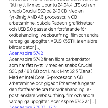
fått nytt liv med Ubuntu 24.04.4 LTS och en
snabb Crucial SSD på 240 GB. Med en
fyrkärnig AMD A6-processor, 4 GB
arbetsminne, dubbla Radeon-grafikkretsar
och USB 3.0 passar den fortfarande för
ordbehandling, webbsurfning, film och andra
vardagliga uppgifter. ASUS K53TK är en äldre
bärbar dator […]
Acer Aspire 5742
Acer Aspire 5742 är en äldre bärbar dator
som har fått nytt liv med en snabb Crucial
SSD på 480 GB och Linux Mint 22.3 ”Zena”.
Med en Intel Core i5-processor, 4 GB
arbetsminne och gigabit Ethernet fungerar
den fortfarande bra för ordbehandling, e-
post, enklare webbsurfning, film och andra
vardagliga uppgifter. Acer Aspire 5742 är […]
Acer Aspire 7750Z , 17,3″