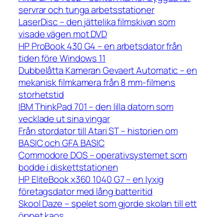
servrar och tunga arbetsstationer
LaserDisc – den jättelika filmskivan som
visade vägen mot DVD
HP ProBook 430 G4 – en arbetsdator från
tiden före Windows 11
Dubbelåtta Kameran Gevaert Automatic – en
mekanisk filmkamera från 8 mm-filmens
storhetstid
IBM ThinkPad 701 – den lilla datorn som
vecklade ut sina vingar
Från stordator till Atari ST – historien om
BASIC och GFA BASIC
Commodore DOS – operativsystemet som
bodde i diskettstationen
HP EliteBook x360 1040 G7 – en lyxig
företagsdator med lång batteritid
Skool Daze – spelet som gjorde skolan till ett
öppet kaos