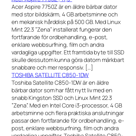
Acer Aspire 7750Z är en äldre bärbar dator
med stor bildskärm, 4 GB arbetsminne och
en mekanisk hårddisk på 500 GB. Med Linux
Mint 22.3 ”Zena” installerat fungerar den
fortfarande för ordbehandling, e-post,
enklare webbsurfning, film och andra
vardagliga uppgifter. Ett framtida byte till SSD
skulle dessutom kunna göra datorn märkbart
snabbare och mer responsiv. […]
TOSHIBA SATELLITE C850-1DW
Toshiba Satellite C850-1DW är en äldre
bärbar dator som har fått nytt liv med en
snabb Kingston SSD och Linux Mint 22.3
”Zena”. Med en Intel Core i3-processor, 4 GB
arbetsminne och flera praktiska anslutningar
passar den fortfarande för ordbehandling, e-
post, enklare webbsurfning, film och andra
vardagliga uppgifter. Toshiba Satellite C850-