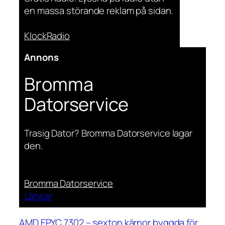
en massa störande reklam på sidan.
KlockRadio
Annons
Bromma
Datorservice
Trasig Dator? Bromma Datorservice lagar
den.
Bromma Datorservice
Länkar
AMD EPYC 7302 – sexton kärnor byggda för