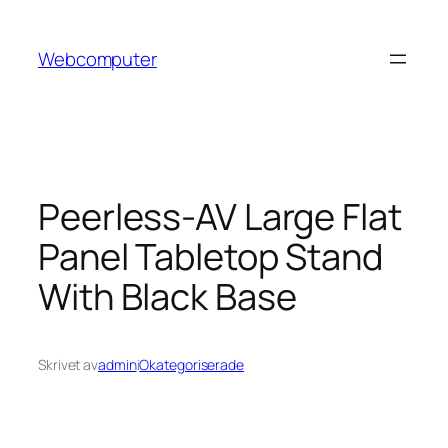
Hoppa
till
Webcomputer
innehåll
Peerless-AV Large Flat
Panel Tabletop Stand
With Black Base
Skrivet av
admin
i
Okategoriserade