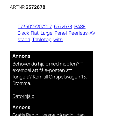
ARTNR
6572678
0735029207207
6572678
BASE
Black
Flat
Large
Panel
Peerless-AV
stand
Tabletop
with
Annons
Behöver du hjälp med mobilen? Till
exempel att få e-posten att
fungera? Kom till Orrspelsvägen 13,
Bromma.
Datorhjälp
Annons
Gratis Radio. Lyssna på radio utan