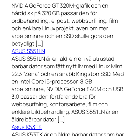
NVIDIA GeForce GT 320M-grafik och en
hårddisk på 320 GB passar den för
ordbehandling, e-post, webbsurfning, film
och enklare Linuxprojekt, även om mer
arbetsminne och en SSD skulle göra den
betydligt […]
ASUS S551LN
ASUS S551LN är en äldre men välutrustad
bärbar dator som fått nytt liv med Linux Mint
22.3 ”Zena” och en snabb Kingston SSD. Med
en Intel Core i5-processor, 8 GB
arbetsminne, NVIDIA GeForce 840M och USB
3.0 passar den fortfarande bra för
webbsurfning, kontorsarbete, film och
enklare bildbehandling. ASUS S551LN är en
äldre bärbar dator […]
Asus K53TK
ASUS K53TK är en äldre bärbar dator som har