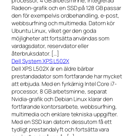
processor, 4 GB arbetsminne, integrerad
Radeon-grafik och en SSD på 128 GB passar
den för exempelvis ordbehandling, e-post,
webbsurfning och multimedia. Datorn kör
Ubuntu Linux, vilket ger den goda
möjligheter att fortsätta användas som
vardagsdator, reservdator eller
återbruksdator. […]
Dell System XPS L502X
Dell XPS L502X är en äldre bärbar
prestandadator som fortfarande har mycket
att erbjuda. Med en fyrkärnig Intel Core i7-
processor, 8 GB arbetsminne, separat
Nvidia-grafik och Debian Linux klarar den
fortfarande kontorsarbete, webbsurfning,
multimedia och enklare tekniska uppgifter.
Med en SSD kan datorn dessutom få ett
tydligt prestandalyft och fortsätta vara