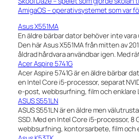
Skool Daze – spelet som gjorde skolan ti
AmigaOS – operativsystemet som var för
Asus X551MA
En äldre bärbar dator behöver inte vara
Den här Asus X551MA från mitten av 2010-
åldrad hårdvara användbar igen. Med rät
Acer Aspire 5741G
Acer Aspire 5741G är en äldre bärbar da
en Intel Core i5-processor, separat NV
e-post, webbsurfning, film och enklare
ASUS S551LN
ASUS S551LN är en äldre men välutrustad
SSD. Med en Intel Core i5-processor, 8
webbsurfning, kontorsarbete, film och e
Asus K53TK