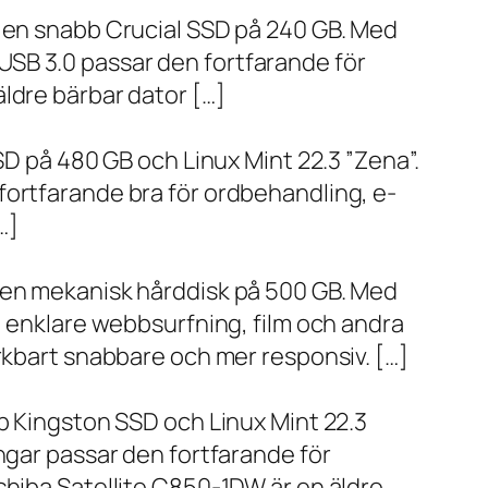
h en snabb Crucial SSD på 240 GB. Med
SB 3.0 passar den fortfarande för
ldre bärbar dator […]
SD på 480 GB och Linux Mint 22.3 ”Zena”.
fortfarande bra för ordbehandling, e-
…]
h en mekanisk hårddisk på 500 GB. Med
, enklare webbsurfning, film och andra
ärkbart snabbare och mer responsiv. […]
bb Kingston SSD och Linux Mint 22.3
ngar passar den fortfarande för
shiba Satellite C850-1DW är en äldre