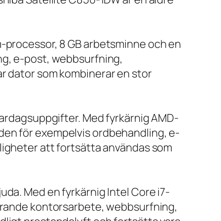
um-processor, 8 GB arbetsminne och en
ng, e-post, webbsurfning,
ar dator som kombinerar en stor
 vardagsuppgifter. Med fyrkärnig AMD-
den för exempelvis ordbehandling, e-
ligheter att fortsätta användas som
da. Med en fyrkärnig Intel Core i7-
farande kontorsarbete, webbsurfning,