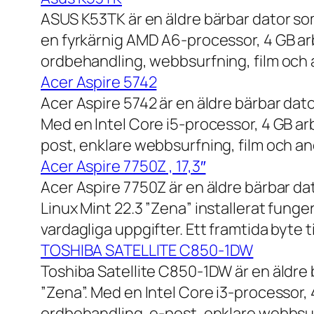
ASUS K53TK är en äldre bärbar dator so
en fyrkärnig AMD A6-processor, 4 GB ar
ordbehandling, webbsurfning, film och a
Acer Aspire 5742
Acer Aspire 5742 är en äldre bärbar dato
Med en Intel Core i5-processor, 4 GB a
post, enklare webbsurfning, film och and
Acer Aspire 7750Z , 17,3″
Acer Aspire 7750Z är en äldre bärbar d
Linux Mint 22.3 ”Zena” installerat fung
vardagliga uppgifter. Ett framtida byte
TOSHIBA SATELLITE C850-1DW
Toshiba Satellite C850-1DW är en äldre 
”Zena”. Med en Intel Core i3-processor,
ordbehandling, e-post, enklare webbsurf