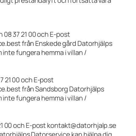
ligt prestandalyft och fortsätta vara
 08 37 21 00 och E-post
ice.best från Enskede gård Datorhjälps
 inte fungera hemma i villan /
7 21 00 och E-post
ice.best från Sandsborg Datorhjälps
 inte fungera hemma i villan /
21 00 och E-post kontakt@datorhjalp.se
atorhjälps Datorservice kan hjälpa dig