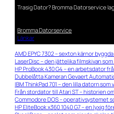
Trasig Dator? Bromma Datorservice lag
Bromma Datorservice
Länkar
AMD EPYC 7302 – sexton kärnor byggda 
LaserDisc – den jättelika filmskivan so
HP ProBook 430 G4 – en arbetsdator frå
Dubbelåtta Kameran Gevaert Automatic 
IBM ThinkPad 701 – den lilla datorn som 
Från stordator till Atari ST – historien
Commodore DOS – operativsystemet so
HP EliteBook x360 1040 G7 – en lyxig fö