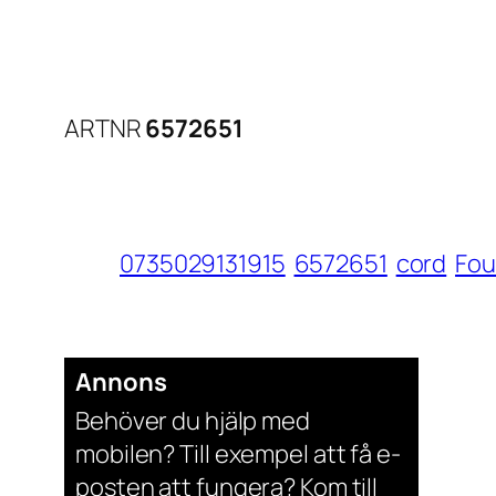
ARTNR
6572651
0735029131915
6572651
cord
Fou
Annons
Behöver du hjälp med
mobilen? Till exempel att få e-
posten att fungera? Kom till