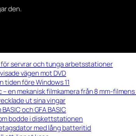
ar den.
för servrar och tunga arbetsstationer
m visade vägen mot DVD
n tiden före Windows 11
– en mekanisk filmkamera från 8 mm-filmens 
vecklade ut sina vingar
 om BASIC och GFA BASIC
m bodde i diskettstationen
retagsdator med lång batteritid