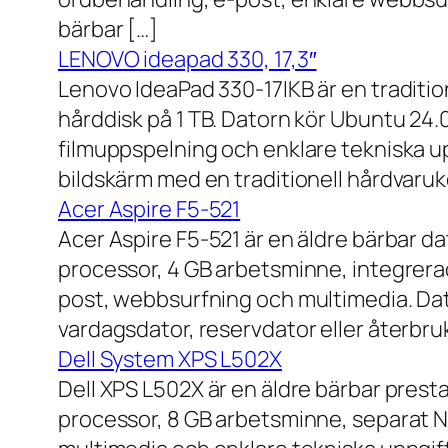
bärbar […]
LENOVO ideapad 330, 17,3″
Lenovo IdeaPad 330-17IKB är en traditi
hårddisk på 1 TB. Datorn kör Ubuntu 24
filmuppspelning och enklare tekniska u
bildskärm med en traditionell hårdvaruk
Acer Aspire F5-521
Acer Aspire F5-521 är en äldre bärbar d
processor, 4 GB arbetsminne, integrera
post, webbsurfning och multimedia. Dat
vardagsdator, reservdator eller återbru
Dell System XPS L502X
Dell XPS L502X är en äldre bärbar prest
processor, 8 GB arbetsminne, separat N