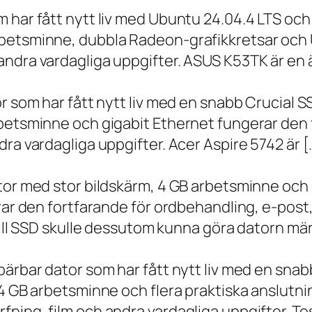
m har fått nytt liv med Ubuntu 24.04.4 LTS oc
betsminne, dubbla Radeon-grafikkretsar och U
ndra vardagliga uppgifter. ASUS K53TK är en ä
r som har fått nytt liv med en snabb Crucial S
rbetsminne och gigabit Ethernet fungerar den 
ra vardagliga uppgifter. Acer Aspire 5742 är [
ator med stor bildskärm, 4 GB arbetsminne oc
erar den fortfarande för ordbehandling, e-post
 till SSD skulle dessutom kunna göra datorn m
bärbar dator som har fått nytt liv med en sna
 4 GB arbetsminne och flera praktiska anslutni
ning, film och andra vardagliga uppgifter. To