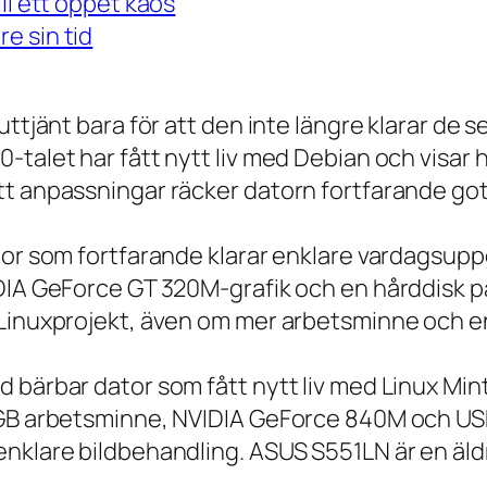
ll ett öppet kaos
e sin tid
 uttjänt bara för att den inte längre klarar 
talet har fått nytt liv med Debian och visar h
t anpassningar räcker datorn fortfarande gott
tor som fortfarande klarar enklare vardagsuppg
IDIA GeForce GT 320M-grafik och en hårddisk p
 Linuxprojekt, även om mer arbetsminne och en
 bärbar dator som fått nytt liv med Linux Min
 GB arbetsminne, NVIDIA GeForce 840M och USB
nklare bildbehandling. ASUS S551LN är en äld