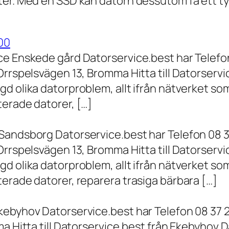
er. Med en SSD kan datorn dessutom få ett tyd
00
ce Enskede gård Datorservice.best har Telefon
Orrspelsvägen 13, Bromma Hitta till Datorserv
d olika datorproblem, allt ifrån nätverket som
terade datorer, […]
Sandsborg Datorservice.best har Telefon 08 3
Orrspelsvägen 13, Bromma Hitta till Datorserv
d olika datorproblem, allt ifrån nätverket som
erade datorer, reparera trasiga bärbara […]
kebyhov Datorservice.best har Telefon 08 37 
a Hitta till Datorservice.best från Ekebyhov D