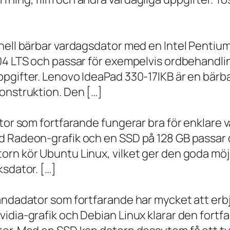
onell bärbar vardagsdator med en Intel Penti
.04 LTS och passar för exempelvis ordbehandli
ppgifter. Lenovo IdeaPad 330-17IKB är en bärb
onstruktion. Den […]
ator som fortfarande fungerar bra för enklare
d Radeon-grafik och en SSD på 128 GB passar 
orn kör Ubuntu Linux, vilket ger den goda möj
ksdator. […]
andadator som fortfarande har mycket att erbju
vidia-grafik och Debian Linux klarar den fort