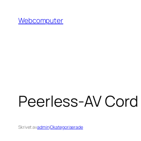
Hoppa
till
Webcomputer
innehåll
Peerless-AV Cord
Skrivet av
admin
i
Okategoriserade