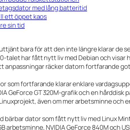
retagsdator med lång batteritid
ll ett öppet kaos
e sin tid
 uttjänt bara för att den inte längre klarar 
talet har fått nytt liv med Debian och visar h
t anpassningar räcker datorn fortfarande gott
tor som fortfarande klarar enklare vardagsuppg
IDIA GeForce GT 320M-grafik och en hårddisk p
 Linuxprojekt, även om mer arbetsminne och en
 bärbar dator som fått nytt liv med Linux Min
 GB arbetsminne, NVIDIA GeForce 840M och USB