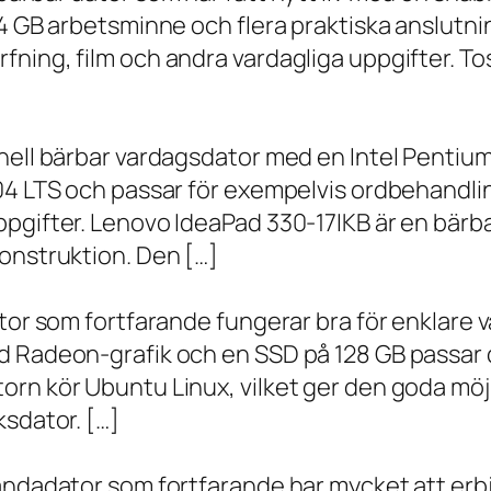
 4 GB arbetsminne och flera praktiska anslutni
ning, film och andra vardagliga uppgifter. To
onell bärbar vardagsdator med en Intel Penti
.04 LTS och passar för exempelvis ordbehandli
ppgifter. Lenovo IdeaPad 330-17IKB är en bärb
onstruktion. Den […]
ator som fortfarande fungerar bra för enklare
d Radeon-grafik och en SSD på 128 GB passar 
orn kör Ubuntu Linux, vilket ger den goda möj
ksdator. […]
andadator som fortfarande har mycket att erbju