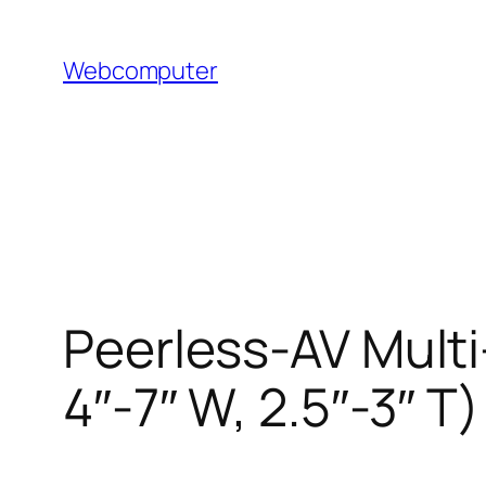
Hoppa
till
Webcomputer
innehåll
Peerless-AV Multi
4″-7″ W, 2.5″-3″ T)