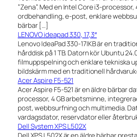
”Zena”. Med en Intel Core i3-processor,
ordbehandling, e-post, enklare webbsurf
bärbar […]
LENOVO ideapad 330, 17,3″
Lenovo IdeaPad 330-17IKB är en traditi
hårddisk på 1 TB. Datorn kör Ubuntu 24
filmuppspelning och enklare tekniska u
bildskärm med en traditionell hårdvaruk
Acer Aspire F5-521
Acer Aspire F5-521 är en äldre bärbar d
processor, 4 GB arbetsminne, integrera
post, webbsurfning och multimedia. Dat
vardagsdator, reservdator eller återbru
Dell System XPS L502X
Dell XPS L502X är en äldre bärbar prest