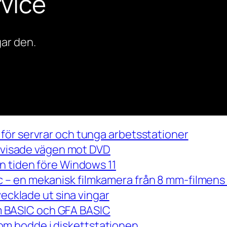
vice
ar den.
för servrar och tunga arbetsstationer
m visade vägen mot DVD
n tiden före Windows 11
– en mekanisk filmkamera från 8 mm-filmens 
vecklade ut sina vingar
 om BASIC och GFA BASIC
m bodde i diskettstationen