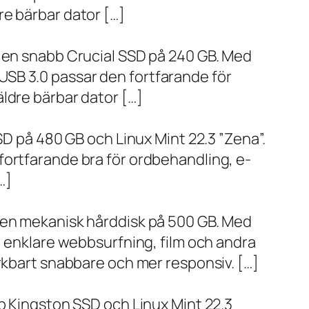
re bärbar dator […]
h en snabb Crucial SSD på 240 GB. Med
SB 3.0 passar den fortfarande för
ldre bärbar dator […]
SD på 480 GB och Linux Mint 22.3 ”Zena”.
fortfarande bra för ordbehandling, e-
…]
h en mekanisk hårddisk på 500 GB. Med
, enklare webbsurfning, film och andra
ärkbart snabbare och mer responsiv. […]
bb Kingston SSD och Linux Mint 22.3