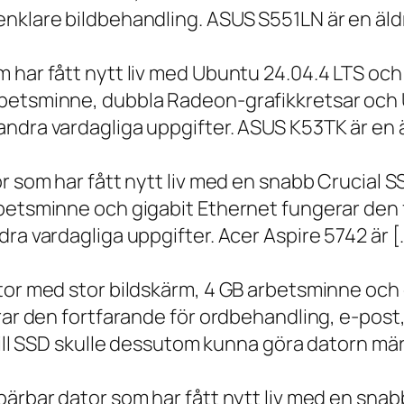
nklare bildbehandling. ASUS S551LN är en äld
m har fått nytt liv med Ubuntu 24.04.4 LTS oc
betsminne, dubbla Radeon-grafikkretsar och U
ndra vardagliga uppgifter. ASUS K53TK är en ä
r som har fått nytt liv med en snabb Crucial S
rbetsminne och gigabit Ethernet fungerar den 
ra vardagliga uppgifter. Acer Aspire 5742 är [
ator med stor bildskärm, 4 GB arbetsminne oc
erar den fortfarande för ordbehandling, e-post
 till SSD skulle dessutom kunna göra datorn m
bärbar dator som har fått nytt liv med en sna