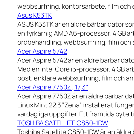
webbsurfning, kontorsarbete, film och e
Asus K53TK
ASUS K53TK är en äldre bärbar dator so
en fyrkärnig AMD A6-processor, 4 GB ar
ordbehandling, webbsurfning, film och a
Acer Aspire 5742
Acer Aspire 5742 är en äldre bärbar dato
Med en Intel Core i5-processor, 4 GB a
post, enklare webbsurfning, film och and
Acer Aspire 7750Z , 17,3″
Acer Aspire 7750Z är en äldre bärbar d
Linux Mint 22.3 ”Zena” installerat fung
vardagliga uppgifter. Ett framtida byte
TOSHIBA SATELLITE C850-1DW
Toshiba Satellite C850-1DW är en äldre 