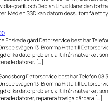
vidia-grafik och Debian Linux klarar den fort
er. Med en SSD kan datorn dessutom få ett tyd
00
ce Enskede gård Datorservice.best har Telefon
Orrspelsvägen 13, Bromma Hitta till Datorserv
d olika datorproblem, allt ifrån nätverket som
terade datorer, […]
Sandsborg Datorservice.best har Telefon 08 3
Orrspelsvägen 13, Bromma Hitta till Datorserv
d olika datorproblem, allt ifrån nätverket som
erade datorer, reparera trasiga bärbara […]