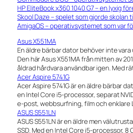
HP EliteBook x360 1040 G7 – en lyxig fö
Skool Daze – spelet som gjorde skolan ti
AmigaOS – operativsystemet som var för
Asus X551MA
En äldre bärbar dator behöver inte vara
Den här Asus X551MA från mitten av 2010-
åldrad hårdvara användbar igen. Med rät
Acer Aspire 5741G
Acer Aspire 5741G är en äldre bärbar da
en Intel Core i5-processor, separat NV
e-post, webbsurfning, film och enklare
ASUS S551LN
ASUS S551LN är en äldre men välutrustad
SSD. Med en Intel Core i5-processor, 8