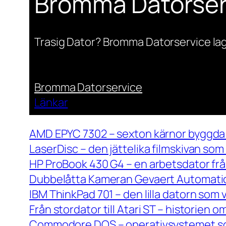
Bromma Datorser
Trasig Dator? Bromma Datorservice lag
Bromma Datorservice
Länkar
AMD EPYC 7302 – sexton kärnor byggda 
LaserDisc – den jättelika filmskivan so
HP ProBook 430 G4 – en arbetsdator frå
Dubbelåtta Kameran Gevaert Automatic 
IBM ThinkPad 701 – den lilla datorn som 
Från stordator till Atari ST – historien
Commodore DOS – operativsystemet so