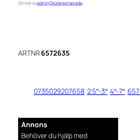
Skrivet av
admin
i
Okategoriserade
ARTNR
6572635
0735029207658
2.5″-3″
4″-7″
657
Annons
Behöver du hjälp med