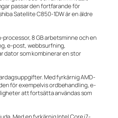
ngar passar den fortfarande för
shiba Satellite C850-1DW är en äldre
um-processor, 8 GB arbetsminne och en
ng, e-post, webbsurfning,
ar dator som kombinerar en stor
 vardagsuppgifter. Med fyrkärnig AMD-
den för exempelvis ordbehandling, e-
ligheter att fortsätta användas som
da. Med en fyrkärnig Intel Core i7-