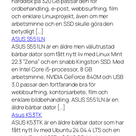
hårddisk på 320 GB passar den för
ordbehandling, e-post, webbsurfning, film
och enklare Linuxprojekt, även om mer
arbetsminne och en SSD skulle göra den
betydligt […]
ASUS S551LN
ASUS S551LN är en äldre men välutrustad
bärbar dator som fått nytt liv med Linux Mint
22.3 ”Zena” och en snabb Kingston SSD. Med
en Intel Core i5-processor, 8 GB
arbetsminne, NVIDIA GeForce 840M och USB
3.0 passar den fortfarande bra för
webbsurfning, kontorsarbete, film och
enklare bildbehandling. ASUS S551LN är en
äldre bärbar dator […]
Asus K53TK
ASUS K53TK är en äldre bärbar dator som har
fått nytt liv med Ubuntu 24.04.4 LTS och en