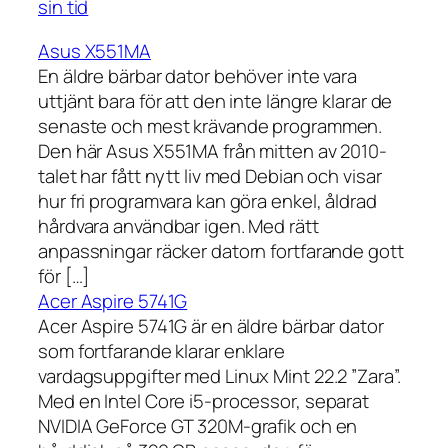
sin tid
Asus X551MA
En äldre bärbar dator behöver inte vara
uttjänt bara för att den inte längre klarar de
senaste och mest krävande programmen.
Den här Asus X551MA från mitten av 2010-
talet har fått nytt liv med Debian och visar
hur fri programvara kan göra enkel, åldrad
hårdvara användbar igen. Med rätt
anpassningar räcker datorn fortfarande gott
för […]
Acer Aspire 5741G
Acer Aspire 5741G är en äldre bärbar dator
som fortfarande klarar enklare
vardagsuppgifter med Linux Mint 22.2 ”Zara”.
Med en Intel Core i5-processor, separat
NVIDIA GeForce GT 320M-grafik och en