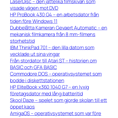
LaserDisc – den jättelika filmskivan som
visade vägen mot DVD
HP ProBook 430 G4 – en arbetsdator från
tiden före Windows 11
Dubbelåtta Kameran Gevaert Automatic – en
mekanisk filmkamera från 8 mm-filmens
storhetstid
IBM ThinkPad 701 – den lilla datorn som
vecklade ut sina vingar
Från stordator till Atari ST – historien om
BASIC och GFA BASIC
Commodore DOS – operativsystemet som
bodde i diskettstationen
HP EliteBook x360 1040 G7 – en lyxig
företagsdator med lång batteritid
Skool Daze – spelet som gjorde skolan till ett
öppet kaos
AmigaOS – operativsystemet som var före