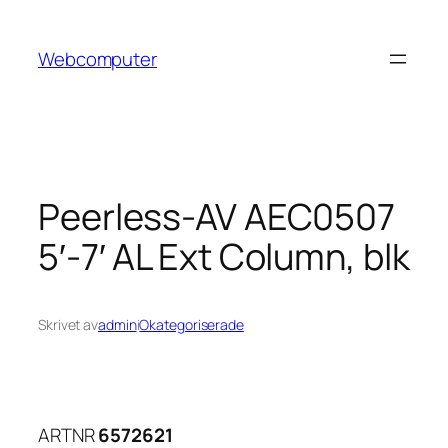
Hoppa
till
Webcomputer
innehåll
Peerless-AV AEC0507
5′-7′ AL Ext Column, blk
Skrivet av
admin
i
Okategoriserade
ARTNR
6572621