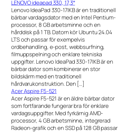
LENOVO ideapad 330, 17,3″
Lenovo IdeaPad 330-17IKB är en traditionell
bärbar vardagsdator med en Intel Pentium-
processor, 8 GB arbetsminne och en
hårddisk på 1 TB. Datorn kör Ubuntu 24.04
LTS och passar för exempelvis
ordbehandling, e-post, webbsurfning,
filmuppspelning och enklare tekniska
uppgifter. Lenovo IdeaPad 330-17IKB är en
bärbar dator som kombinerar en stor
bildskärm med en traditionell
hårdvarukonstruktion. Den […]
Acer Aspire F5-521
Acer Aspire F5-521 är en äldre bärbar dator
som fortfarande fungerar bra för enklare
vardagsuppgifter. Med fyrkärnig AMD-
processor, 4 GB arbetsminne, integrerad
Radeon-grafik och en SSD på 128 GB passar