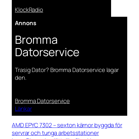
KlockRadio
Annons
Bromma
Datorservice
Trasig Dator? Bromma Datorservice lagar
den.
Bromma Datorservice
Länkar
AMD EPYC 7302 – sexton kärnor byggda för
servrar och tunga arbetsstationer