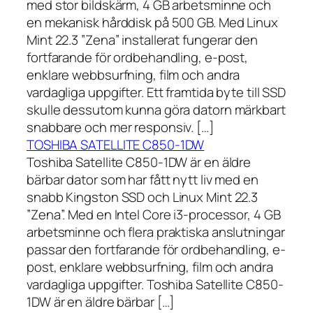
med stor bildskärm, 4 GB arbetsminne och
en mekanisk hårddisk på 500 GB. Med Linux
Mint 22.3 ”Zena” installerat fungerar den
fortfarande för ordbehandling, e-post,
enklare webbsurfning, film och andra
vardagliga uppgifter. Ett framtida byte till SSD
skulle dessutom kunna göra datorn märkbart
snabbare och mer responsiv. […]
TOSHIBA SATELLITE C850-1DW
Toshiba Satellite C850-1DW är en äldre
bärbar dator som har fått nytt liv med en
snabb Kingston SSD och Linux Mint 22.3
”Zena”. Med en Intel Core i3-processor, 4 GB
arbetsminne och flera praktiska anslutningar
passar den fortfarande för ordbehandling, e-
post, enklare webbsurfning, film och andra
vardagliga uppgifter. Toshiba Satellite C850-
1DW är en äldre bärbar […]