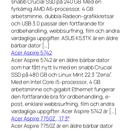
snabb Crucial SSD på 240 GB. Med en
fyrkärnig AMD A6-processor, 4 GB
arbetsminne, dubbla Radeon-grafikkretsar
och USB 3.0 passar den fortfarande för
ordbehandling, webbsurfning, film och andra
vardagliga uppgifter. ASUS K53TK är en äldre
bärbar dator […]
Acer Aspire 5742
Acer Aspire 5742 är en äldre bärbar dator
som har fått nytt liv med en snabb Crucial
SSD på 480 GB och Linux Mint 22.3 ”Zena”.
Med en Intel Core i5-processor, 4 GB
arbetsminne och gigabit Ethernet fungerar
den fortfarande bra för ordbehandling, e-
post, enklare webbsurfning, film och andra
vardagliga uppgifter. Acer Aspire 5742 är […]
Acer Aspire 7750Z , 17,3″
Acer Aspire 7750Z är en äldre bärbar dator