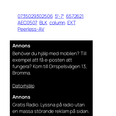
0735029302506
5′-7′
6572621
AEC0507
BLK
column
EXT
Peerless-AV
Annons
Behöver du hjälp med mobilen? Till
exempel att få e-posten att
fungera? Kom till Orrspelsvägen 13,
Bromma.
Datorhjälp
Annons
Gratis Radio. Lyssna på radio utan
en massa störande reklam på sidan.