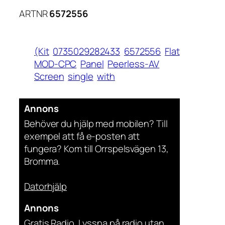
ARTNR
6572556
(Kit
0735029282433
6572556
Flat
MOD-CPC
Panel
Peerless-AV
Screen
single
with
Annons
Behöver du hjälp med mobilen? Till
exempel att få e-posten att
fungera? Kom till Orrspelsvägen 13,
Bromma.
Datorhjälp
Annons
Gratis Radio. Lyssna på radio utan