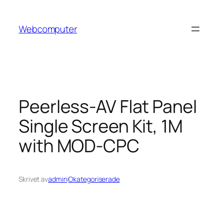
Hoppa
till
Webcomputer
innehåll
Peerless-AV Flat Panel
Single Screen Kit, 1M
with MOD-CPC
Skrivet av
admin
i
Okategoriserade