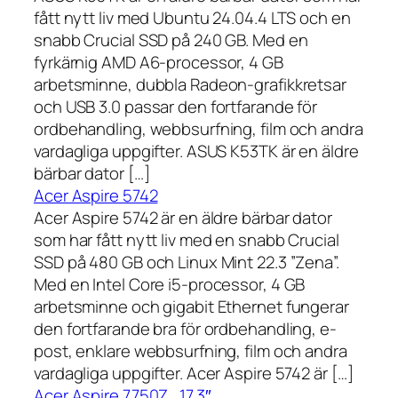
fått nytt liv med Ubuntu 24.04.4 LTS och en
snabb Crucial SSD på 240 GB. Med en
fyrkärnig AMD A6-processor, 4 GB
arbetsminne, dubbla Radeon-grafikkretsar
och USB 3.0 passar den fortfarande för
ordbehandling, webbsurfning, film och andra
vardagliga uppgifter. ASUS K53TK är en äldre
bärbar dator […]
Acer Aspire 5742
Acer Aspire 5742 är en äldre bärbar dator
som har fått nytt liv med en snabb Crucial
SSD på 480 GB och Linux Mint 22.3 ”Zena”.
Med en Intel Core i5-processor, 4 GB
arbetsminne och gigabit Ethernet fungerar
den fortfarande bra för ordbehandling, e-
post, enklare webbsurfning, film och andra
vardagliga uppgifter. Acer Aspire 5742 är […]
Acer Aspire 7750Z , 17,3″