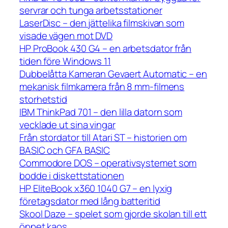
servrar och tunga arbetsstationer
LaserDisc – den jättelika filmskivan som
visade vägen mot DVD
HP ProBook 430 G4 – en arbetsdator från
tiden före Windows 11
Dubbelåtta Kameran Gevaert Automatic – en
mekanisk filmkamera från 8 mm-filmens
storhetstid
IBM ThinkPad 701 – den lilla datorn som
vecklade ut sina vingar
Från stordator till Atari ST – historien om
BASIC och GFA BASIC
Commodore DOS – operativsystemet som
bodde i diskettstationen
HP EliteBook x360 1040 G7 – en lyxig
företagsdator med lång batteritid
Skool Daze – spelet som gjorde skolan till ett
öppet kaos