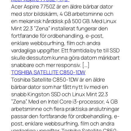
Acer Aspire 7750Z är en äldre bärbar dator
med stor bildskärm, 4 GB arbetsminne och
en mekanisk hårddisk på 500 GB. Med Linux
Mint 22.3 ”Zena” installerat fungerar den
fortfarande för ordbehandling, e-post,
enklare webbsurfning, film och andra
vardagliga uppgifter. Ett framtida byte till SSD
skulle dessutom kunna göra datorn märkbart
snabbare och mer responsiv. […]
TOSHIBA SATELLITE C850-1DW
Toshiba Satellite C850-1DW är en äldre
bärbar dator som har fått nytt liv med en
snabb Kingston SSD och Linux Mint 22.3
”Zena”. Med en Intel Core i3-processor, 4 GB
arbetsminne och flera praktiska anslutningar
passar den fortfarande för ordbehandling, e-
post, enklare webbsurfning, film och andra
vardagliga uppgifter. Toshiba Satellite C850-