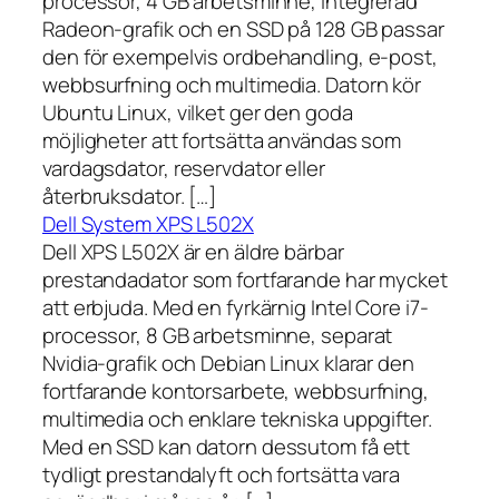
processor, 4 GB arbetsminne, integrerad
Radeon-grafik och en SSD på 128 GB passar
den för exempelvis ordbehandling, e-post,
webbsurfning och multimedia. Datorn kör
Ubuntu Linux, vilket ger den goda
möjligheter att fortsätta användas som
vardagsdator, reservdator eller
återbruksdator. […]
Dell System XPS L502X
Dell XPS L502X är en äldre bärbar
prestandadator som fortfarande har mycket
att erbjuda. Med en fyrkärnig Intel Core i7-
processor, 8 GB arbetsminne, separat
Nvidia-grafik och Debian Linux klarar den
fortfarande kontorsarbete, webbsurfning,
multimedia och enklare tekniska uppgifter.
Med en SSD kan datorn dessutom få ett
tydligt prestandalyft och fortsätta vara