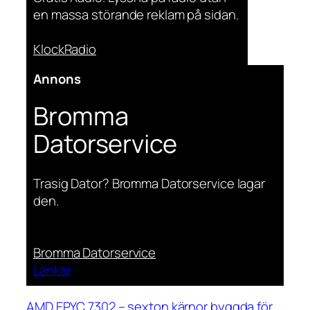
en massa störande reklam på sidan.
KlockRadio
Annons
Bromma
Datorservice
Trasig Dator? Bromma Datorservice lagar
den.
Bromma Datorservice
Länkar
AMD EPYC 7302 – sexton kärnor byggda för