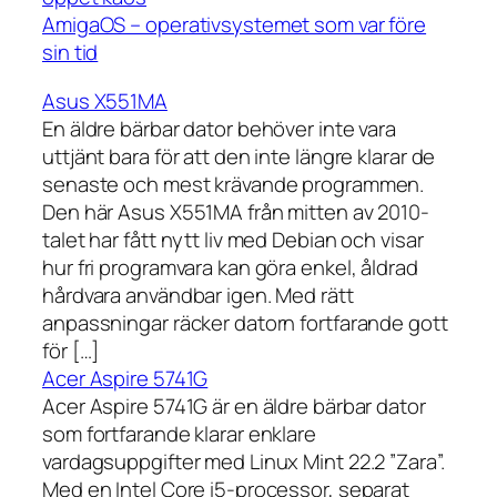
AmigaOS – operativsystemet som var före
sin tid
Asus X551MA
En äldre bärbar dator behöver inte vara
uttjänt bara för att den inte längre klarar de
senaste och mest krävande programmen.
Den här Asus X551MA från mitten av 2010-
talet har fått nytt liv med Debian och visar
hur fri programvara kan göra enkel, åldrad
hårdvara användbar igen. Med rätt
anpassningar räcker datorn fortfarande gott
för […]
Acer Aspire 5741G
Acer Aspire 5741G är en äldre bärbar dator
som fortfarande klarar enklare
vardagsuppgifter med Linux Mint 22.2 ”Zara”.
Med en Intel Core i5-processor, separat