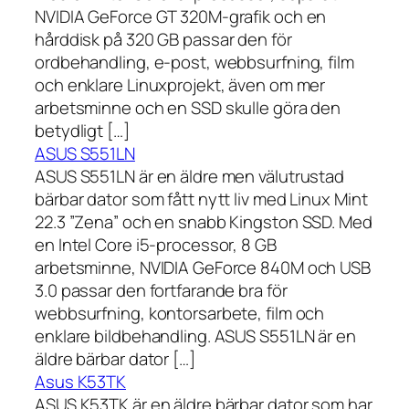
NVIDIA GeForce GT 320M-grafik och en
hårddisk på 320 GB passar den för
ordbehandling, e-post, webbsurfning, film
och enklare Linuxprojekt, även om mer
arbetsminne och en SSD skulle göra den
betydligt […]
ASUS S551LN
ASUS S551LN är en äldre men välutrustad
bärbar dator som fått nytt liv med Linux Mint
22.3 ”Zena” och en snabb Kingston SSD. Med
en Intel Core i5-processor, 8 GB
arbetsminne, NVIDIA GeForce 840M och USB
3.0 passar den fortfarande bra för
webbsurfning, kontorsarbete, film och
enklare bildbehandling. ASUS S551LN är en
äldre bärbar dator […]
Asus K53TK
ASUS K53TK är en äldre bärbar dator som har