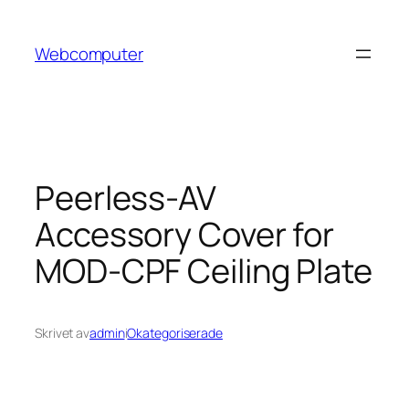
Hoppa
till
Webcomputer
innehåll
Peerless-AV
Accessory Cover for
MOD-CPF Ceiling Plate
Skrivet av
admin
i
Okategoriserade