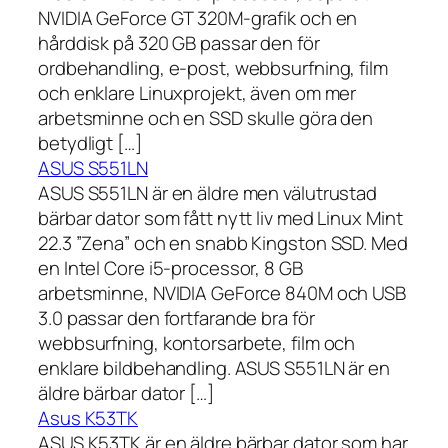
NVIDIA GeForce GT 320M-grafik och en
hårddisk på 320 GB passar den för
ordbehandling, e-post, webbsurfning, film
och enklare Linuxprojekt, även om mer
arbetsminne och en SSD skulle göra den
betydligt […]
ASUS S551LN
ASUS S551LN är en äldre men välutrustad
bärbar dator som fått nytt liv med Linux Mint
22.3 ”Zena” och en snabb Kingston SSD. Med
en Intel Core i5-processor, 8 GB
arbetsminne, NVIDIA GeForce 840M och USB
3.0 passar den fortfarande bra för
webbsurfning, kontorsarbete, film och
enklare bildbehandling. ASUS S551LN är en
äldre bärbar dator […]
Asus K53TK
ASUS K53TK är en äldre bärbar dator som har