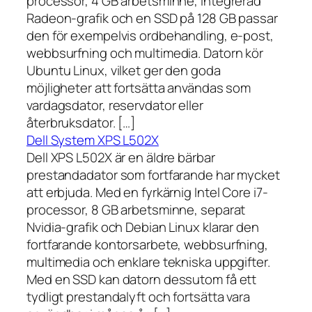
processor, 4 GB arbetsminne, integrerad
Radeon-grafik och en SSD på 128 GB passar
den för exempelvis ordbehandling, e-post,
webbsurfning och multimedia. Datorn kör
Ubuntu Linux, vilket ger den goda
möjligheter att fortsätta användas som
vardagsdator, reservdator eller
återbruksdator. […]
Dell System XPS L502X
Dell XPS L502X är en äldre bärbar
prestandadator som fortfarande har mycket
att erbjuda. Med en fyrkärnig Intel Core i7-
processor, 8 GB arbetsminne, separat
Nvidia-grafik och Debian Linux klarar den
fortfarande kontorsarbete, webbsurfning,
multimedia och enklare tekniska uppgifter.
Med en SSD kan datorn dessutom få ett
tydligt prestandalyft och fortsätta vara