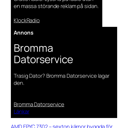
en massa störande reklam på sidan.
KlockRadio
Annons
Bromma
Datorservice
Trasig Dator? Bromma Datorservice lagar
den.
Bromma Datorservice
Länkar
AMD EPYC 7302 – sexton kärnor byggda för