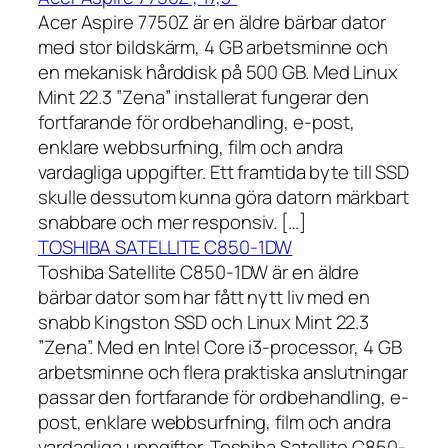
Acer Aspire 7750Z är en äldre bärbar dator
med stor bildskärm, 4 GB arbetsminne och
en mekanisk hårddisk på 500 GB. Med Linux
Mint 22.3 ”Zena” installerat fungerar den
fortfarande för ordbehandling, e-post,
enklare webbsurfning, film och andra
vardagliga uppgifter. Ett framtida byte till SSD
skulle dessutom kunna göra datorn märkbart
snabbare och mer responsiv. […]
TOSHIBA SATELLITE C850-1DW
Toshiba Satellite C850-1DW är en äldre
bärbar dator som har fått nytt liv med en
snabb Kingston SSD och Linux Mint 22.3
”Zena”. Med en Intel Core i3-processor, 4 GB
arbetsminne och flera praktiska anslutningar
passar den fortfarande för ordbehandling, e-
post, enklare webbsurfning, film och andra
vardagliga uppgifter. Toshiba Satellite C850-