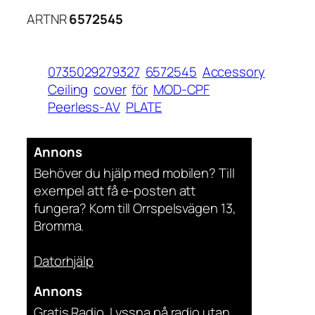
ARTNR
6572545
0735029279327
6572545
Accessory
Ceiling
cover
för
MOD-CPF
Peerless-AV
PLATE
Annons
Behöver du hjälp med mobilen? Till
exempel att få e-posten att
fungera? Kom till Orrspelsvägen 13,
Bromma.
Datorhjälp
Annons
Gratis Radio. Lyssna på radio utan