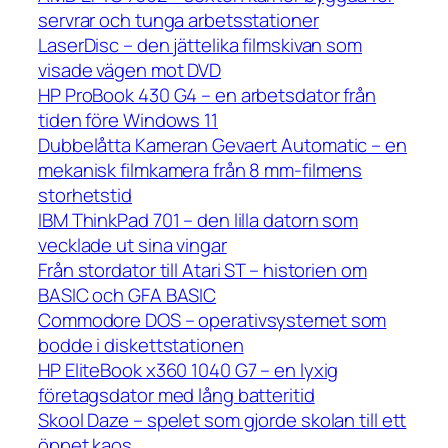
servrar och tunga arbetsstationer
LaserDisc – den jättelika filmskivan som
visade vägen mot DVD
HP ProBook 430 G4 – en arbetsdator från
tiden före Windows 11
Dubbelåtta Kameran Gevaert Automatic – en
mekanisk filmkamera från 8 mm-filmens
storhetstid
IBM ThinkPad 701 – den lilla datorn som
vecklade ut sina vingar
Från stordator till Atari ST – historien om
BASIC och GFA BASIC
Commodore DOS – operativsystemet som
bodde i diskettstationen
HP EliteBook x360 1040 G7 – en lyxig
företagsdator med lång batteritid
Skool Daze – spelet som gjorde skolan till ett
öppet kaos