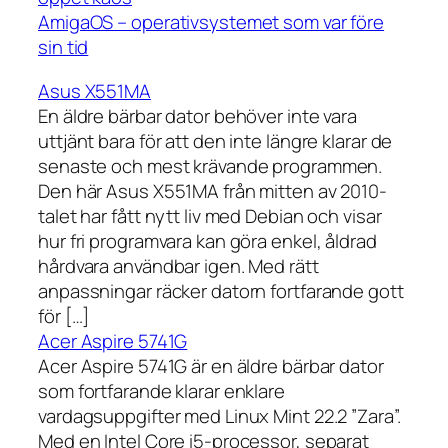
AmigaOS – operativsystemet som var före
sin tid
Asus X551MA
En äldre bärbar dator behöver inte vara
uttjänt bara för att den inte längre klarar de
senaste och mest krävande programmen.
Den här Asus X551MA från mitten av 2010-
talet har fått nytt liv med Debian och visar
hur fri programvara kan göra enkel, åldrad
hårdvara användbar igen. Med rätt
anpassningar räcker datorn fortfarande gott
för […]
Acer Aspire 5741G
Acer Aspire 5741G är en äldre bärbar dator
som fortfarande klarar enklare
vardagsuppgifter med Linux Mint 22.2 ”Zara”.
Med en Intel Core i5-processor, separat