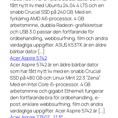
fått nytt liv med Ubuntu 24.04.4 LTS och en
snabb Crucial SSD på 240 GB. Med en
fyrkärnig AMD A6-processor, 4 GB
arbetsminne, dubbla Radeon-grafikkretsar
och USB 3.0 passar den fortfarande för
ordbehandling, webbsurfning, film och andra
vardagliga uppgifter. ASUS K53TK är en äldre
bärbar dator […]
Acer Aspire 5742
Acer Aspire 5742 är en äldre bärbar dator
som har fått nytt liv med en snabb Crucial
SSD på 480 GB och Linux Mint 22.3 ”Zena”.
Med en Intel Core i5-processor, 4 GB
arbetsminne och gigabit Ethernet fungerar
den fortfarande bra för ordbehandling, e-
post, enklare webbsurfning, film och andra
vardagliga uppgifter. Acer Aspire 5742 är […]
Acer Aspire 7750Z , 17,3″