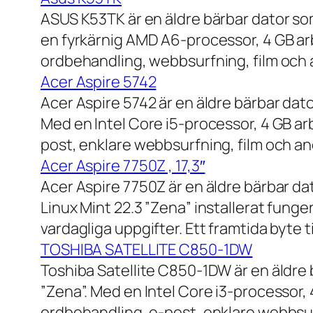
ASUS K53TK är en äldre bärbar dator so
en fyrkärnig AMD A6-processor, 4 GB ar
ordbehandling, webbsurfning, film och a
Acer Aspire 5742
Acer Aspire 5742 är en äldre bärbar dato
Med en Intel Core i5-processor, 4 GB a
post, enklare webbsurfning, film och and
Acer Aspire 7750Z , 17,3″
Acer Aspire 7750Z är en äldre bärbar d
Linux Mint 22.3 ”Zena” installerat fung
vardagliga uppgifter. Ett framtida byte
TOSHIBA SATELLITE C850-1DW
Toshiba Satellite C850-1DW är en äldre 
”Zena”. Med en Intel Core i3-processor,
ordbehandling, e-post, enklare webbsurf