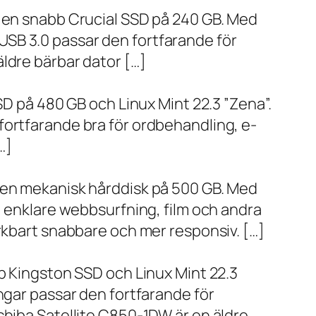
h en snabb Crucial SSD på 240 GB. Med
SB 3.0 passar den fortfarande för
ldre bärbar dator […]
SD på 480 GB och Linux Mint 22.3 ”Zena”.
fortfarande bra för ordbehandling, e-
…]
h en mekanisk hårddisk på 500 GB. Med
, enklare webbsurfning, film och andra
ärkbart snabbare och mer responsiv. […]
bb Kingston SSD och Linux Mint 22.3
ngar passar den fortfarande för
shiba Satellite C850-1DW är en äldre