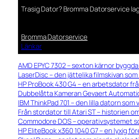
Trasig Dator? Bromma Datorservice lag
Bromma Datorservice
Länkar
AMD EPYC 7302 – sexton kärnor byggda 
LaserDisc – den jättelika filmskivan so
HP ProBook 430 G4 – en arbetsdator frå
Dubbelåtta Kameran Gevaert Automatic 
IBM ThinkPad 701 – den lilla datorn som 
Från stordator till Atari ST – historien
Commodore DOS – operativsystemet so
HP EliteBook x360 1040 G7 – en lyxig fö