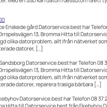
er. Med en SSD kan datorn dessutom få ett tyd
00
ce Enskede gård Datorservice.best har Telefon
Orrspelsvägen 13, Bromma Hitta till Datorserv
d olika datorproblem, allt ifrån nätverket som
terade datorer, […]
Sandsborg Datorservice.best har Telefon 08 3
Orrspelsvägen 13, Bromma Hitta till Datorserv
d olika datorproblem, allt ifrån nätverket som
erade datorer, reparera trasiga bärbara […]
kebyhov Datorservice.best har Telefon 08 37 
a Hitta till Datorservice.best från Ekebyhov D