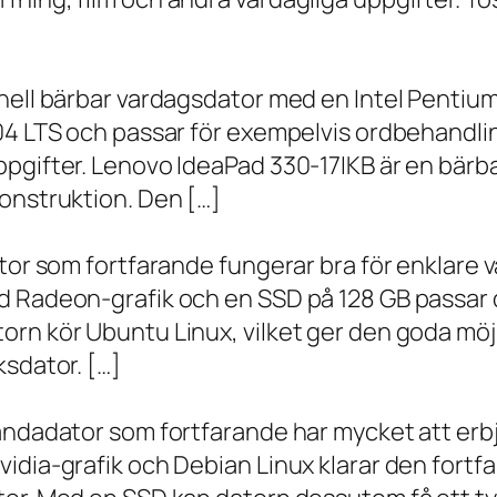
onell bärbar vardagsdator med en Intel Penti
.04 LTS och passar för exempelvis ordbehandli
ppgifter. Lenovo IdeaPad 330-17IKB är en bärb
onstruktion. Den […]
ator som fortfarande fungerar bra för enklare
d Radeon-grafik och en SSD på 128 GB passar 
orn kör Ubuntu Linux, vilket ger den goda möj
ksdator. […]
andadator som fortfarande har mycket att erbju
vidia-grafik och Debian Linux klarar den fort