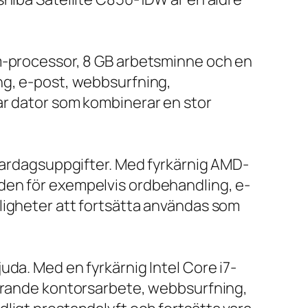
um-processor, 8 GB arbetsminne och en
ng, e-post, webbsurfning,
ar dator som kombinerar en stor
 vardagsuppgifter. Med fyrkärnig AMD-
den för exempelvis ordbehandling, e-
ligheter att fortsätta användas som
da. Med en fyrkärnig Intel Core i7-
farande kontorsarbete, webbsurfning,