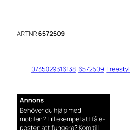
ARTNR
6572509
0735029316138
6572509
Freesty
Annons
Behöver du hjälp med
mobilen? Till exempel att få e-
posten att fungera? Kom till