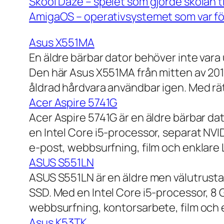
Skool Daze – spelet som gjorde skolan ti
AmigaOS – operativsystemet som var för
Asus X551MA
En äldre bärbar dator behöver inte vara
Den här Asus X551MA från mitten av 2010-
åldrad hårdvara användbar igen. Med rät
Acer Aspire 5741G
Acer Aspire 5741G är en äldre bärbar da
en Intel Core i5-processor, separat NV
e-post, webbsurfning, film och enklare
ASUS S551LN
ASUS S551LN är en äldre men välutrustad
SSD. Med en Intel Core i5-processor, 8
webbsurfning, kontorsarbete, film och e
Asus K53TK