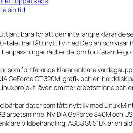
ll ett öppet kaos
e sin tid
 uttjänt bara för att den inte längre klarar 
talet har fått nytt liv med Debian och visar h
t anpassningar räcker datorn fortfarande gott
tor som fortfarande klarar enklare vardagsuppg
IDIA GeForce GT 320M-grafik och en hårddisk p
 Linuxprojekt, även om mer arbetsminne och en
 bärbar dator som fått nytt liv med Linux Min
 GB arbetsminne, NVIDIA GeForce 840M och USB
nklare bildbehandling. ASUS S551LN är en äld