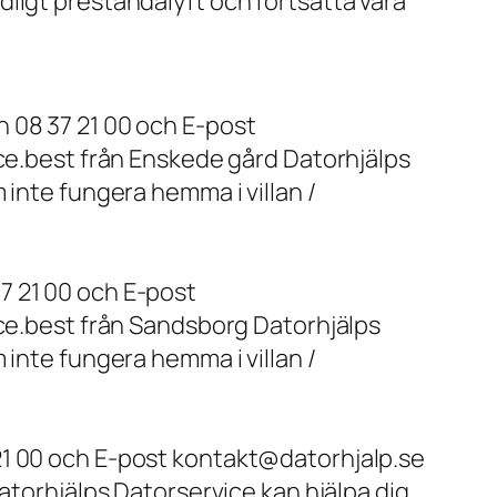
ligt prestandalyft och fortsätta vara
 08 37 21 00 och E-post
ice.best från Enskede gård Datorhjälps
 inte fungera hemma i villan /
7 21 00 och E-post
ice.best från Sandsborg Datorhjälps
 inte fungera hemma i villan /
21 00 och E-post kontakt@datorhjalp.se
atorhjälps Datorservice kan hjälpa dig