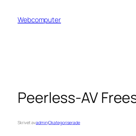
Hoppa
till
Webcomputer
innehåll
Peerless-AV Frees
Skrivet av
admin
i
Okategoriserade