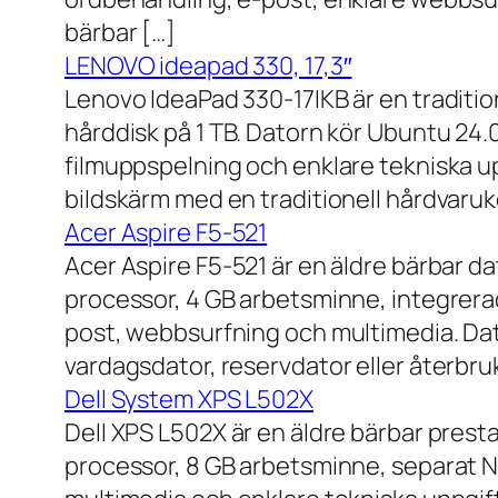
bärbar […]
LENOVO ideapad 330, 17,3″
Lenovo IdeaPad 330-17IKB är en traditi
hårddisk på 1 TB. Datorn kör Ubuntu 24
filmuppspelning och enklare tekniska u
bildskärm med en traditionell hårdvaruk
Acer Aspire F5-521
Acer Aspire F5-521 är en äldre bärbar d
processor, 4 GB arbetsminne, integrera
post, webbsurfning och multimedia. Dat
vardagsdator, reservdator eller återbru
Dell System XPS L502X
Dell XPS L502X är en äldre bärbar prest
processor, 8 GB arbetsminne, separat N