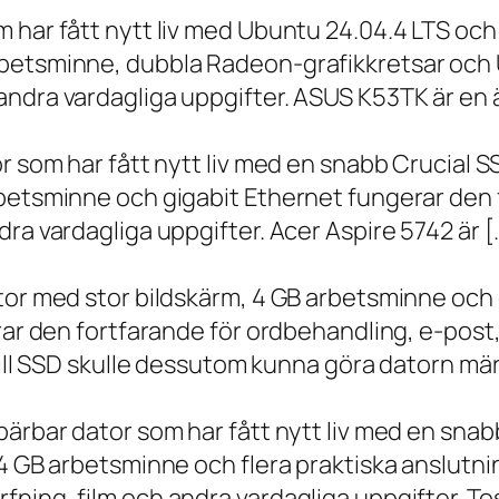
m har fått nytt liv med Ubuntu 24.04.4 LTS oc
betsminne, dubbla Radeon-grafikkretsar och U
ndra vardagliga uppgifter. ASUS K53TK är en ä
r som har fått nytt liv med en snabb Crucial S
rbetsminne och gigabit Ethernet fungerar den 
ra vardagliga uppgifter. Acer Aspire 5742 är [
ator med stor bildskärm, 4 GB arbetsminne oc
erar den fortfarande för ordbehandling, e-post
 till SSD skulle dessutom kunna göra datorn m
bärbar dator som har fått nytt liv med en sna
 4 GB arbetsminne och flera praktiska anslutni
ning, film och andra vardagliga uppgifter. To