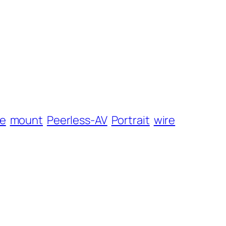
le
mount
Peerless-AV
Portrait
wire