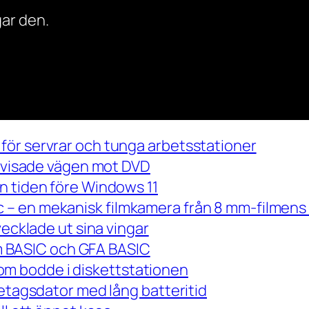
ar den.
för servrar och tunga arbetsstationer
m visade vägen mot DVD
n tiden före Windows 11
– en mekanisk filmkamera från 8 mm-filmens 
vecklade ut sina vingar
 om BASIC och GFA BASIC
m bodde i diskettstationen
retagsdator med lång batteritid