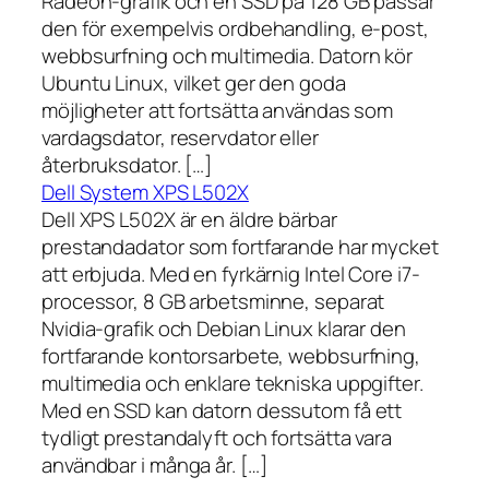
Radeon-grafik och en SSD på 128 GB passar
den för exempelvis ordbehandling, e-post,
webbsurfning och multimedia. Datorn kör
Ubuntu Linux, vilket ger den goda
möjligheter att fortsätta användas som
vardagsdator, reservdator eller
återbruksdator. […]
Dell System XPS L502X
Dell XPS L502X är en äldre bärbar
prestandadator som fortfarande har mycket
att erbjuda. Med en fyrkärnig Intel Core i7-
processor, 8 GB arbetsminne, separat
Nvidia-grafik och Debian Linux klarar den
fortfarande kontorsarbete, webbsurfning,
multimedia och enklare tekniska uppgifter.
Med en SSD kan datorn dessutom få ett
tydligt prestandalyft och fortsätta vara
användbar i många år. […]