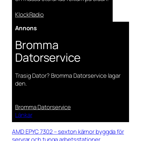
KlockRadio
Annons
Bromma
Datorservice
Trasig Dator? Bromma Datorservice lagar
den.
Bromma Datorservice
Länkar
AMD EPYC 7302 – sexton kärnor byggda för
servrar och tunga arbetsstationer