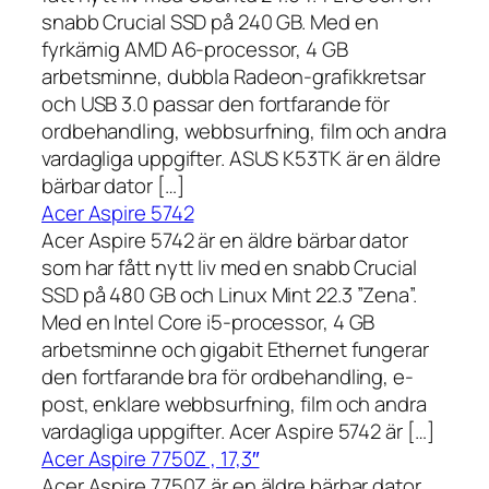
snabb Crucial SSD på 240 GB. Med en
fyrkärnig AMD A6-processor, 4 GB
arbetsminne, dubbla Radeon-grafikkretsar
och USB 3.0 passar den fortfarande för
ordbehandling, webbsurfning, film och andra
vardagliga uppgifter. ASUS K53TK är en äldre
bärbar dator […]
Acer Aspire 5742
Acer Aspire 5742 är en äldre bärbar dator
som har fått nytt liv med en snabb Crucial
SSD på 480 GB och Linux Mint 22.3 ”Zena”.
Med en Intel Core i5-processor, 4 GB
arbetsminne och gigabit Ethernet fungerar
den fortfarande bra för ordbehandling, e-
post, enklare webbsurfning, film och andra
vardagliga uppgifter. Acer Aspire 5742 är […]
Acer Aspire 7750Z , 17,3″
Acer Aspire 7750Z är en äldre bärbar dator