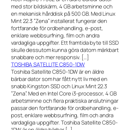
med stor bildskärm, 4 GB arbetsminne och
en mekanisk hårddisk på 500 GB. Med Linux
Mint 22.3 ”Zena” installerat fungerar den
fortfarande för ordbehandling, e-post,
enklare webbsurfning, film och andra
vardagliga uppgifter. Ett framtida byte till SSD
skulle dessutom kunna göra datorn märkbart
snabbare och mer responsiv. […]
TOSHIBA SATELLITE C850-1DW
Toshiba Satellite C850-1DW är en äldre
bärbar dator som har fått nytt liv med en
snabb Kingston SSD och Linux Mint 22.3
”Zena”. Med en Intel Core i3-processor, 4 GB
arbetsminne och flera praktiska anslutningar
passar den fortfarande för ordbehandling, e-
post, enklare webbsurfning, film och andra
vardagliga uppgifter. Toshiba Satellite C850-
1DW är en äldre bärbar […]