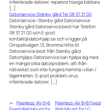
infekterade datorer, reparera trasiga bärbara
[…]
Datorservice Stenby gård Tel 08 37 21 00
Datorservice i Stenby gård Datorservice
Stenby gård Datorservice.best har Telefon
08 37 21 00 och E-post
kontakt@datorhjalp.se och vi ligger på
Orrspelsvägen 13, Bromma Hitta till
Datorservice.best från Stenby gård
Datorhjälps Datorservice kan hjälpa dig med
en mängd olika datorproblem, allt ifrån
nätverket som inte fungera hemma i villan /
lägenheten, E-post problem,virus
infekterade datorer, […]
←
Peerless-AV 6×6
Peerless-AV 8×8 Fixed
Fixed Wall Mount for
Wall Mount for LG