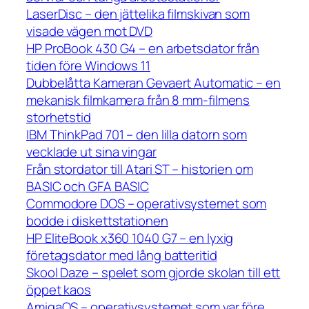
LaserDisc – den jättelika filmskivan som
visade vägen mot DVD
HP ProBook 430 G4 – en arbetsdator från
tiden före Windows 11
Dubbelåtta Kameran Gevaert Automatic – en
mekanisk filmkamera från 8 mm-filmens
storhetstid
IBM ThinkPad 701 – den lilla datorn som
vecklade ut sina vingar
Från stordator till Atari ST – historien om
BASIC och GFA BASIC
Commodore DOS – operativsystemet som
bodde i diskettstationen
HP EliteBook x360 1040 G7 – en lyxig
företagsdator med lång batteritid
Skool Daze – spelet som gjorde skolan till ett
öppet kaos
AmigaOS – operativsystemet som var före