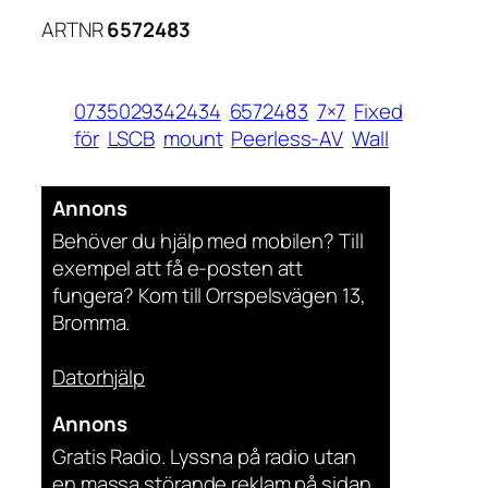
ARTNR
6572483
0735029342434
6572483
7×7
Fixed
för
LSCB
mount
Peerless-AV
Wall
Annons
Behöver du hjälp med mobilen? Till
exempel att få e-posten att
fungera? Kom till Orrspelsvägen 13,
Bromma.
Datorhjälp
Annons
Gratis Radio. Lyssna på radio utan
en massa störande reklam på sidan.