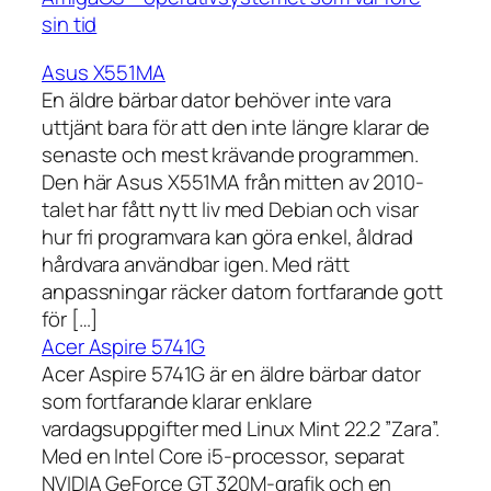
sin tid
Asus X551MA
En äldre bärbar dator behöver inte vara
uttjänt bara för att den inte längre klarar de
senaste och mest krävande programmen.
Den här Asus X551MA från mitten av 2010-
talet har fått nytt liv med Debian och visar
hur fri programvara kan göra enkel, åldrad
hårdvara användbar igen. Med rätt
anpassningar räcker datorn fortfarande gott
för […]
Acer Aspire 5741G
Acer Aspire 5741G är en äldre bärbar dator
som fortfarande klarar enklare
vardagsuppgifter med Linux Mint 22.2 ”Zara”.
Med en Intel Core i5-processor, separat
NVIDIA GeForce GT 320M-grafik och en