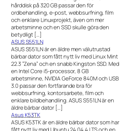
hårddisk på 320 GB passar den för
ordbehandling, e-post, webbsurfning, film
och enklare Linuxprojekt, även om mer
arbetsminne och en SSD skulle göra den
betydligt […]
ASUS S551LN
ASUS S551LN är en äldre men välutrustad
bärbar dator som fått nytt liv med Linux Mint
22.3 ”Zena” och en snabb Kingston SSD. Med
en Intel Core i5-processor, 8 GB
arbetsminne, NVIDIA GeForce 840M och USB
3.0 passar den fortfarande bra för
webbsurfning, kontorsarbete, film och
enklare bildbehandling. ASUS S551LN är en
äldre bärbar dator […]
Asus K53TK
ASUS K53TK är en äldre bärbar dator som har
fått nytt liv med Ubuntu 24.04.4 LTS och en