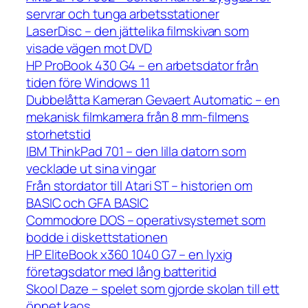
servrar och tunga arbetsstationer
LaserDisc – den jättelika filmskivan som
visade vägen mot DVD
HP ProBook 430 G4 – en arbetsdator från
tiden före Windows 11
Dubbelåtta Kameran Gevaert Automatic – en
mekanisk filmkamera från 8 mm-filmens
storhetstid
IBM ThinkPad 701 – den lilla datorn som
vecklade ut sina vingar
Från stordator till Atari ST – historien om
BASIC och GFA BASIC
Commodore DOS – operativsystemet som
bodde i diskettstationen
HP EliteBook x360 1040 G7 – en lyxig
företagsdator med lång batteritid
Skool Daze – spelet som gjorde skolan till ett
öppet kaos