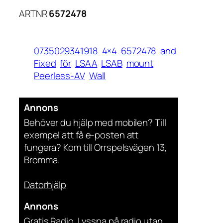
ARTNR
6572478
0735029341918
4×4
6572478
and
Fixed
för
LSAA
LSAB
mount
Peerless-AV
Wall
Annons
Behöver du hjälp med mobilen? Till
exempel att få e-posten att
fungera? Kom till Orrspelsvägen 13,
Bromma.
Datorhjälp
Annons
Gratis Radio. Lyssna på radio utan