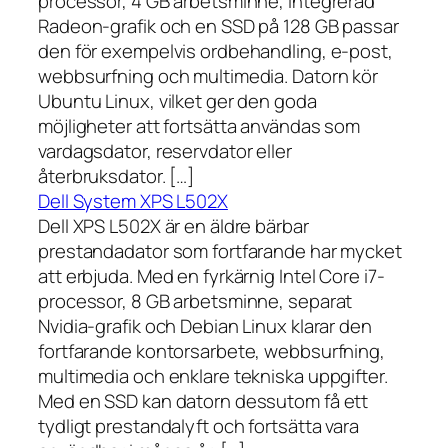
processor, 4 GB arbetsminne, integrerad
Radeon-grafik och en SSD på 128 GB passar
den för exempelvis ordbehandling, e-post,
webbsurfning och multimedia. Datorn kör
Ubuntu Linux, vilket ger den goda
möjligheter att fortsätta användas som
vardagsdator, reservdator eller
återbruksdator. […]
Dell System XPS L502X
Dell XPS L502X är en äldre bärbar
prestandadator som fortfarande har mycket
att erbjuda. Med en fyrkärnig Intel Core i7-
processor, 8 GB arbetsminne, separat
Nvidia-grafik och Debian Linux klarar den
fortfarande kontorsarbete, webbsurfning,
multimedia och enklare tekniska uppgifter.
Med en SSD kan datorn dessutom få ett
tydligt prestandalyft och fortsätta vara