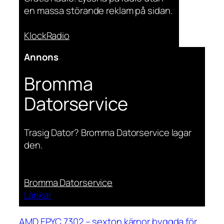
en massa störande reklam på sidan.
KlockRadio
Annons
Bromma
Datorservice
Trasig Dator? Bromma Datorservice lagar
den.
Bromma Datorservice
Länkar
AMD EPYC 7302 – sexton kärnor byggda för