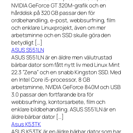
NVIDIA GeForce GT 320M-grafik och en
hårddisk på 320 GB passar den för
ordbehandling, e-post, webbsurfning, film
och enklare Linuxprojekt, även om mer
arbetsminne och en SSD skulle göra den
betydligt […]
ASUS S551LN
ASUS S551LN är en äldre men välutrustad
bärbar dator som fått nytt liv med Linux Mint
22.3 ”Zena” och en snabb Kingston SSD. Med
en Intel Core i5-processor, 8 GB
arbetsminne, NVIDIA GeForce 840M och USB
3.0 passar den fortfarande bra för
webbsurfning, kontorsarbete, film och
enklare bildbehandling. ASUS S551LN är en
äldre bärbar dator […]
Asus K53TK
ASUS K53TK är en äldre bärbar dator som har