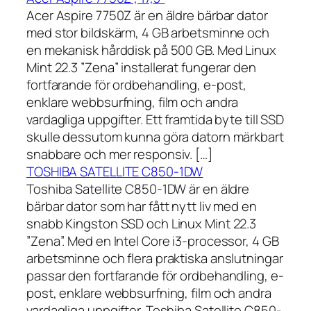
Acer Aspire 7750Z är en äldre bärbar dator
med stor bildskärm, 4 GB arbetsminne och
en mekanisk hårddisk på 500 GB. Med Linux
Mint 22.3 ”Zena” installerat fungerar den
fortfarande för ordbehandling, e-post,
enklare webbsurfning, film och andra
vardagliga uppgifter. Ett framtida byte till SSD
skulle dessutom kunna göra datorn märkbart
snabbare och mer responsiv. […]
TOSHIBA SATELLITE C850-1DW
Toshiba Satellite C850-1DW är en äldre
bärbar dator som har fått nytt liv med en
snabb Kingston SSD och Linux Mint 22.3
”Zena”. Med en Intel Core i3-processor, 4 GB
arbetsminne och flera praktiska anslutningar
passar den fortfarande för ordbehandling, e-
post, enklare webbsurfning, film och andra
vardagliga uppgifter. Toshiba Satellite C850-