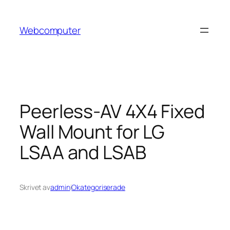
Hoppa
till
Webcomputer
innehåll
Peerless-AV 4X4 Fixed
Wall Mount for LG
LSAA and LSAB
Skrivet av
admin
i
Okategoriserade