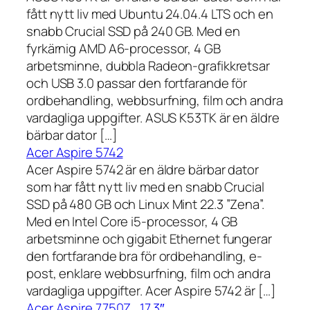
fått nytt liv med Ubuntu 24.04.4 LTS och en
snabb Crucial SSD på 240 GB. Med en
fyrkärnig AMD A6-processor, 4 GB
arbetsminne, dubbla Radeon-grafikkretsar
och USB 3.0 passar den fortfarande för
ordbehandling, webbsurfning, film och andra
vardagliga uppgifter. ASUS K53TK är en äldre
bärbar dator […]
Acer Aspire 5742
Acer Aspire 5742 är en äldre bärbar dator
som har fått nytt liv med en snabb Crucial
SSD på 480 GB och Linux Mint 22.3 ”Zena”.
Med en Intel Core i5-processor, 4 GB
arbetsminne och gigabit Ethernet fungerar
den fortfarande bra för ordbehandling, e-
post, enklare webbsurfning, film och andra
vardagliga uppgifter. Acer Aspire 5742 är […]
Acer Aspire 7750Z , 17,3″