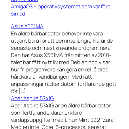
AmigaOS – operativsystemet som var före
sin tid
Asus X551MA
En äldre bärbar dator behöver inte vara
uttjänt bara för att den inte längre klarar de
senaste och mest krävande programmen.
Den här Asus X551MA från mitten av 2010-
talet har fått nytt liv med Debian och visar
hur fri programvara kan göra enkel, åldrad
hårdvara användbar igen. Med rätt
anpassningar räcker datorn fortfarande gott
för […]
Acer Aspire 5741G
Acer Aspire 5741G är en äldre bärbar dator
som fortfarande klarar enklare
vardagsuppgifter med Linux Mint 22.2 ”Zara”.
Med en Intel Core i5-processor, separat