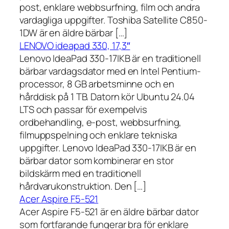
post, enklare webbsurfning, film och andra
vardagliga uppgifter. Toshiba Satellite C850-
1DW är en äldre bärbar […]
LENOVO ideapad 330, 17,3″
Lenovo IdeaPad 330-17IKB är en traditionell
bärbar vardagsdator med en Intel Pentium-
processor, 8 GB arbetsminne och en
hårddisk på 1 TB. Datorn kör Ubuntu 24.04
LTS och passar för exempelvis
ordbehandling, e-post, webbsurfning,
filmuppspelning och enklare tekniska
uppgifter. Lenovo IdeaPad 330-17IKB är en
bärbar dator som kombinerar en stor
bildskärm med en traditionell
hårdvarukonstruktion. Den […]
Acer Aspire F5-521
Acer Aspire F5-521 är en äldre bärbar dator
som fortfarande fungerar bra för enklare