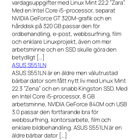
vardagsuppgifter med Linux Mint 22.2 ”Zara”.
Med en Intel Core i5-processor, separat
NVIDIA GeForce GT 320M-grafik och en
hårddisk på 320 GB passar den för
ordbehandling, e-post, webbsurfning, film
och enklare Linuxprojekt, även om mer
arbetsminne och en SSD skulle göra den
betydligt […]
ASUS S551LN
ASUS S551LN är en äldre men välutrustad
bärbar dator som fått nytt liv med Linux Mint
22.3 ”Zena” och en snabb Kingston SSD. Med
en Intel Core i5-processor, 8 GB
arbetsminne, NVIDIA GeForce 840M och USB
3.0 passar den fortfarande bra för
webbsurfning, kontorsarbete, film och
enklare bildbehandling. ASUS S551LN är en
äldre bärbar dator […]