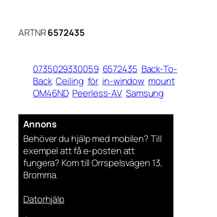
ARTNR
6572435
0735029330059
6572435
Back-To-
Back
Ceiling
för
in-window
mount
OM46ND
Peerless-AV
Samsung
Annons
Behöver du hjälp med mobilen? Till
exempel att få e-posten att
fungera? Kom till Orrspelsvägen 13,
Bromma.
Datorhjälp