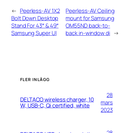
←
Peerless-AV 1X2
Peerless-AV Ceiling
Bolt Down Desktop
mount for Samsung
Stand For 43″ & 49″
OM55ND back-to-
Samsung Super Ul
back in-window di
→
FLER INLÄGG
28
DELTACO wireless charger, 10
mars
W, USB-C, Qi certified, white
2023
28