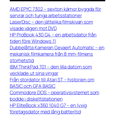
AMD EPYC 7302 – sexton kärnor byggda för
servrar och tunga arbetsstationer
LaserDisc – den jättelika filmskivan som
visade vägen mot DVD
HP ProBook 430 G4 – en arbetsdator från
tiden före Windows 11
Dubbelåtta Kameran Gevaert Automatic – en
mekanisk filmkamera från 8 mm-filmens
storhetstid
IBM ThinkPad 701 – den lilla datorn som
vecklade ut sina vingar
Från stordator till Atari ST – historien om
BASIC och GFA BASIC
Commodore DOS – operativsystemet som
bodde i diskettstationen
HP EliteBook x360 1040 G7 – en lyxig
företagsdator med lång batteritid