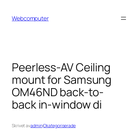
Hoppa
till
Webcomputer
innehåll
Peerless-AV Ceiling
mount for Samsung
OM46ND back-to-
back in-window di
Skrivet av
admin
i
Okategoriserade