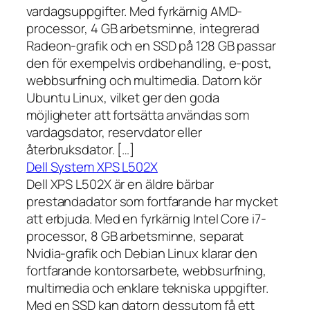
vardagsuppgifter. Med fyrkärnig AMD-
processor, 4 GB arbetsminne, integrerad
Radeon-grafik och en SSD på 128 GB passar
den för exempelvis ordbehandling, e-post,
webbsurfning och multimedia. Datorn kör
Ubuntu Linux, vilket ger den goda
möjligheter att fortsätta användas som
vardagsdator, reservdator eller
återbruksdator. […]
Dell System XPS L502X
Dell XPS L502X är en äldre bärbar
prestandadator som fortfarande har mycket
att erbjuda. Med en fyrkärnig Intel Core i7-
processor, 8 GB arbetsminne, separat
Nvidia-grafik och Debian Linux klarar den
fortfarande kontorsarbete, webbsurfning,
multimedia och enklare tekniska uppgifter.
Med en SSD kan datorn dessutom få ett