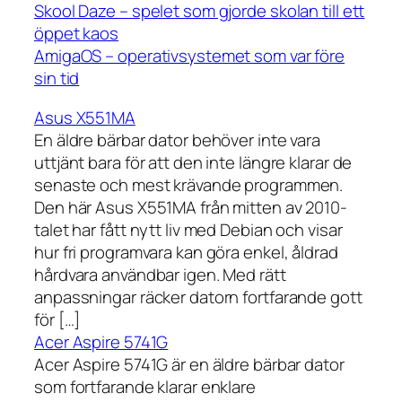
Skool Daze – spelet som gjorde skolan till ett
öppet kaos
AmigaOS – operativsystemet som var före
sin tid
Asus X551MA
En äldre bärbar dator behöver inte vara
uttjänt bara för att den inte längre klarar de
senaste och mest krävande programmen.
Den här Asus X551MA från mitten av 2010-
talet har fått nytt liv med Debian och visar
hur fri programvara kan göra enkel, åldrad
hårdvara användbar igen. Med rätt
anpassningar räcker datorn fortfarande gott
för […]
Acer Aspire 5741G
Acer Aspire 5741G är en äldre bärbar dator
som fortfarande klarar enklare