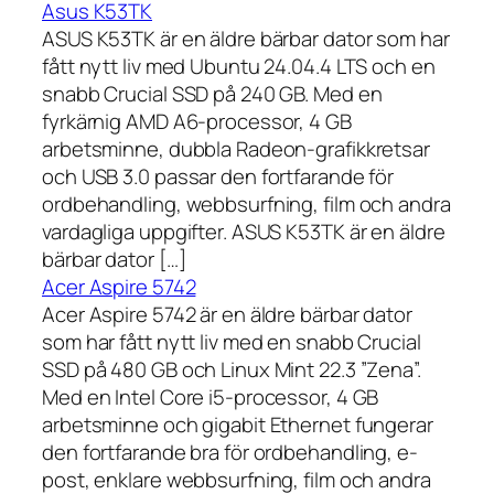
Asus K53TK
ASUS K53TK är en äldre bärbar dator som har
fått nytt liv med Ubuntu 24.04.4 LTS och en
snabb Crucial SSD på 240 GB. Med en
fyrkärnig AMD A6-processor, 4 GB
arbetsminne, dubbla Radeon-grafikkretsar
och USB 3.0 passar den fortfarande för
ordbehandling, webbsurfning, film och andra
vardagliga uppgifter. ASUS K53TK är en äldre
bärbar dator […]
Acer Aspire 5742
Acer Aspire 5742 är en äldre bärbar dator
som har fått nytt liv med en snabb Crucial
SSD på 480 GB och Linux Mint 22.3 ”Zena”.
Med en Intel Core i5-processor, 4 GB
arbetsminne och gigabit Ethernet fungerar
den fortfarande bra för ordbehandling, e-
post, enklare webbsurfning, film och andra