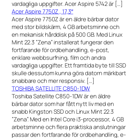
vardagliga uppgifter. Acer Aspire 5742 är […]
Acer Aspire 7750Z , 17,3″
Acer Aspire 7750Z är en äldre bärbar dator
med stor bildskärm, 4 GB arbetsminne och
en mekanisk hårddisk på 500 GB. Med Linux
Mint 22.3 ”Zena” installerat fungerar den
fortfarande för ordbehandling, e-post,
enklare webbsurfning, film och andra
vardagliga uppgifter. Ett framtida byte till SSD
skulle dessutom kunna göra datorn märkbart
snabbare och mer responsiv. […]
TOSHIBA SATELLITE C850-1DW
Toshiba Satellite C850-1DW är en äldre
bärbar dator som har fått nytt liv med en
snabb Kingston SSD och Linux Mint 22.3
”Zena”. Med en Intel Core i3-processor, 4 GB
arbetsminne och flera praktiska anslutningar
passar den fortfarande för ordbehandling, e-