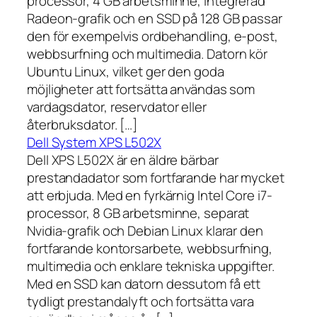
processor, 4 GB arbetsminne, integrerad
Radeon-grafik och en SSD på 128 GB passar
den för exempelvis ordbehandling, e-post,
webbsurfning och multimedia. Datorn kör
Ubuntu Linux, vilket ger den goda
möjligheter att fortsätta användas som
vardagsdator, reservdator eller
återbruksdator. […]
Dell System XPS L502X
Dell XPS L502X är en äldre bärbar
prestandadator som fortfarande har mycket
att erbjuda. Med en fyrkärnig Intel Core i7-
processor, 8 GB arbetsminne, separat
Nvidia-grafik och Debian Linux klarar den
fortfarande kontorsarbete, webbsurfning,
multimedia och enklare tekniska uppgifter.
Med en SSD kan datorn dessutom få ett
tydligt prestandalyft och fortsätta vara