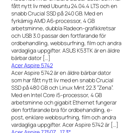
fått nytt liv med Ubuntu 24.04.4 LTS och en
snabb Crucial SSD på 240 GB. Med en
fyrkärnig AMD A6-processor, 4 GB
arbetsminne, dubbla Radeon-grafikkretsar
och USB 3.0 passar den fortfarande för
ordbehandling, webbsurfning, film och andra
vardagliga uppgifter. ASUS K53TK är en äldre
bärbar dator […]
Acer Aspire 5742
Acer Aspire 5742 är en äldre bärbar dator
som har fått nytt liv med en snabb Crucial
SSD på 480 GB och Linux Mint 22.3 ”Zena”.
Med en Intel Core i5-processor, 4 GB
arbetsminne och gigabit Ethernet fungerar
den fortfarande bra för ordbehandling, e-
post, enklare webbsurfning, film och andra
vardagliga uppgifter. Acer Aspire 5742 är […]
Acer Aspire 7750Z , 17,3″