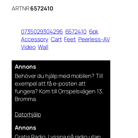
ARTNR
6572410
0735029304296
6572410
6pk
Accessory
Cart
Feet
Peerless-AV
Video
Wall
Annons
Behöver du hjälp med mobilen? Till
exempel att få e-posten att
fungera? Kom till Orrspelsvägen 13,
Bromma.
Datorhjälp
Annons
Gratis Radio. Lyssna på radio utan