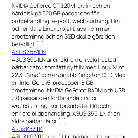
NVIDIA GeForce GT 320M-grafik och en
hårddisk på 320 GB passar den för
ordbehandling, e-post, webbsurfning, film
och enklare Linuxprojekt, även om mer
arbetsminne och en SSD skulle göra den
betydligt […]
ASUS S551LN
ASUS S551LN är en äldre men välutrustad
bärbar dator som fått nytt liv med Linux Mint
22.3 ”Zena” och en snabb Kingston SSD. Med
en Intel Core i5-processor, 8 GB
arbetsminne, NVIDIA GeForce 840M och USB
3.0 passar den fortfarande bra för
webbsurfning, kontorsarbete, film och
enklare bildbehandling. ASUS S551LN är en
äldre bärbar dator […]
Asus K53TK
ASUS K53TK är en äldre bärbar dator som har