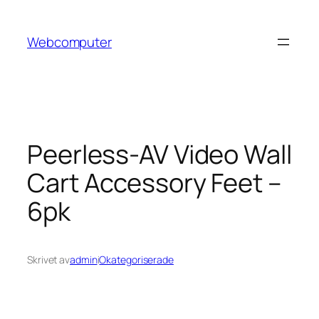
Hoppa
till
Webcomputer
innehåll
Peerless-AV Video Wall
Cart Accessory Feet –
6pk
Skrivet av
admin
i
Okategoriserade