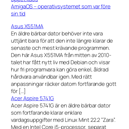
AmigaOS – operativsystemet som var före
sin tid
Asus X551MA
En äldre bärbar dator behöver inte vara
uttjänt bara för att den inte längre klarar de
senaste och mest krävande programmen.
Den här Asus X551MA från mitten av 2010-
talet har fått nytt liv med Debian och visar
hur fri programvara kan göra enkel, åldrad
hårdvara användbar igen. Med rätt
anpassningar räcker datorn fortfarande gott
för […]
Acer Aspire 5741G
Acer Aspire 5741G är en äldre bärbar dator
som fortfarande klarar enklare
vardagsuppgifter med Linux Mint 22.2 ”Zara”.
Med en Intel Core i5-processor, separat