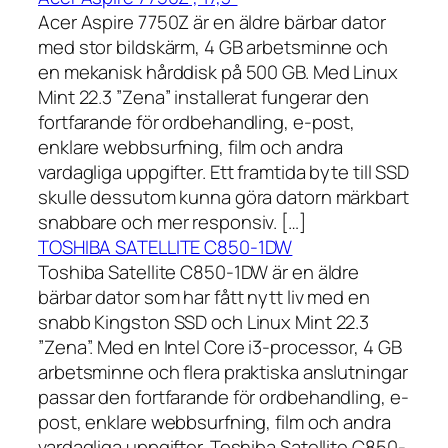
Acer Aspire 7750Z är en äldre bärbar dator
med stor bildskärm, 4 GB arbetsminne och
en mekanisk hårddisk på 500 GB. Med Linux
Mint 22.3 ”Zena” installerat fungerar den
fortfarande för ordbehandling, e-post,
enklare webbsurfning, film och andra
vardagliga uppgifter. Ett framtida byte till SSD
skulle dessutom kunna göra datorn märkbart
snabbare och mer responsiv. […]
TOSHIBA SATELLITE C850-1DW
Toshiba Satellite C850-1DW är en äldre
bärbar dator som har fått nytt liv med en
snabb Kingston SSD och Linux Mint 22.3
”Zena”. Med en Intel Core i3-processor, 4 GB
arbetsminne och flera praktiska anslutningar
passar den fortfarande för ordbehandling, e-
post, enklare webbsurfning, film och andra
vardagliga uppgifter. Toshiba Satellite C850-