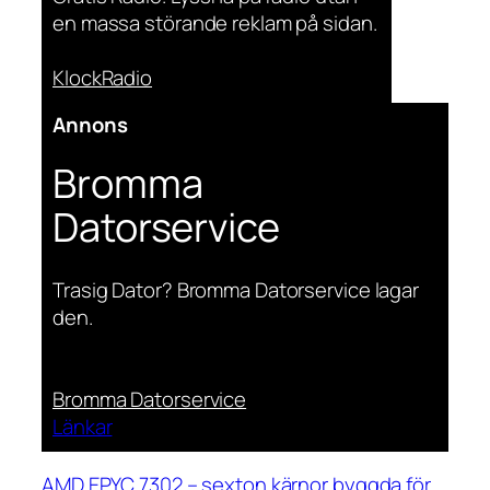
en massa störande reklam på sidan.
KlockRadio
Annons
Bromma
Datorservice
Trasig Dator? Bromma Datorservice lagar
den.
Bromma Datorservice
Länkar
AMD EPYC 7302 – sexton kärnor byggda för