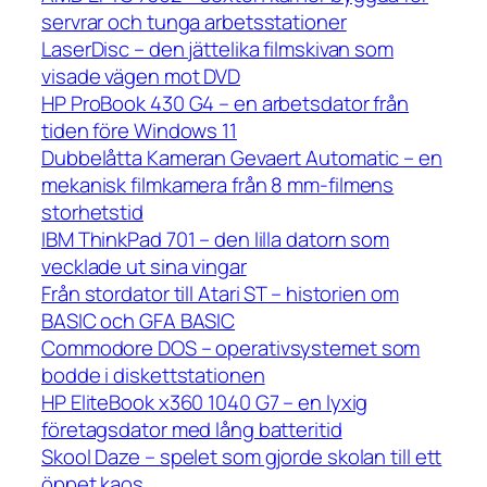
servrar och tunga arbetsstationer
LaserDisc – den jättelika filmskivan som
visade vägen mot DVD
HP ProBook 430 G4 – en arbetsdator från
tiden före Windows 11
Dubbelåtta Kameran Gevaert Automatic – en
mekanisk filmkamera från 8 mm-filmens
storhetstid
IBM ThinkPad 701 – den lilla datorn som
vecklade ut sina vingar
Från stordator till Atari ST – historien om
BASIC och GFA BASIC
Commodore DOS – operativsystemet som
bodde i diskettstationen
HP EliteBook x360 1040 G7 – en lyxig
företagsdator med lång batteritid
Skool Daze – spelet som gjorde skolan till ett
öppet kaos