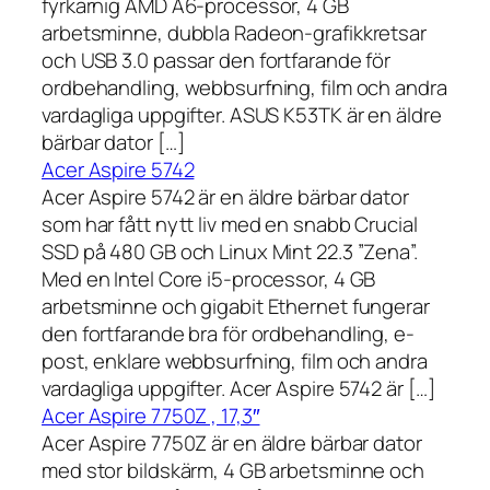
fyrkärnig AMD A6-processor, 4 GB
arbetsminne, dubbla Radeon-grafikkretsar
och USB 3.0 passar den fortfarande för
ordbehandling, webbsurfning, film och andra
vardagliga uppgifter. ASUS K53TK är en äldre
bärbar dator […]
Acer Aspire 5742
Acer Aspire 5742 är en äldre bärbar dator
som har fått nytt liv med en snabb Crucial
SSD på 480 GB och Linux Mint 22.3 ”Zena”.
Med en Intel Core i5-processor, 4 GB
arbetsminne och gigabit Ethernet fungerar
den fortfarande bra för ordbehandling, e-
post, enklare webbsurfning, film och andra
vardagliga uppgifter. Acer Aspire 5742 är […]
Acer Aspire 7750Z , 17,3″
Acer Aspire 7750Z är en äldre bärbar dator
med stor bildskärm, 4 GB arbetsminne och