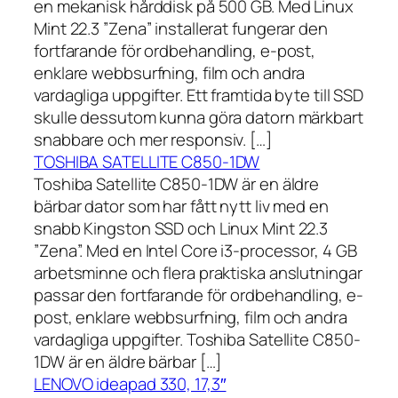
en mekanisk hårddisk på 500 GB. Med Linux
Mint 22.3 ”Zena” installerat fungerar den
fortfarande för ordbehandling, e-post,
enklare webbsurfning, film och andra
vardagliga uppgifter. Ett framtida byte till SSD
skulle dessutom kunna göra datorn märkbart
snabbare och mer responsiv. […]
TOSHIBA SATELLITE C850-1DW
Toshiba Satellite C850-1DW är en äldre
bärbar dator som har fått nytt liv med en
snabb Kingston SSD och Linux Mint 22.3
”Zena”. Med en Intel Core i3-processor, 4 GB
arbetsminne och flera praktiska anslutningar
passar den fortfarande för ordbehandling, e-
post, enklare webbsurfning, film och andra
vardagliga uppgifter. Toshiba Satellite C850-
1DW är en äldre bärbar […]
LENOVO ideapad 330, 17,3″