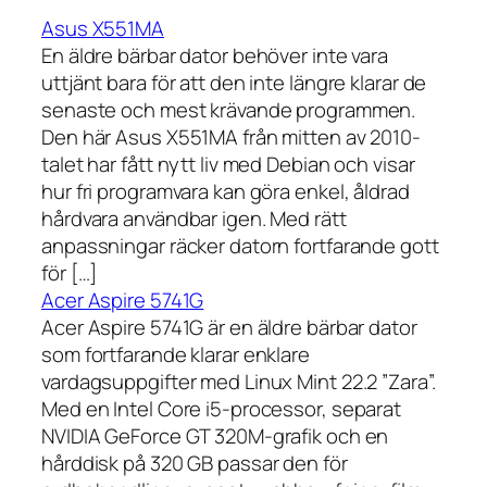
Asus X551MA
En äldre bärbar dator behöver inte vara
uttjänt bara för att den inte längre klarar de
senaste och mest krävande programmen.
Den här Asus X551MA från mitten av 2010-
talet har fått nytt liv med Debian och visar
hur fri programvara kan göra enkel, åldrad
hårdvara användbar igen. Med rätt
anpassningar räcker datorn fortfarande gott
för […]
Acer Aspire 5741G
Acer Aspire 5741G är en äldre bärbar dator
som fortfarande klarar enklare
vardagsuppgifter med Linux Mint 22.2 ”Zara”.
Med en Intel Core i5-processor, separat
NVIDIA GeForce GT 320M-grafik och en
hårddisk på 320 GB passar den för