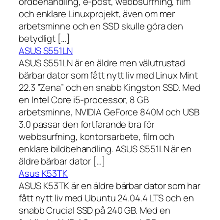
ordbehandling, e-post, webbsurfning, film
och enklare Linuxprojekt, även om mer
arbetsminne och en SSD skulle göra den
betydligt […]
ASUS S551LN
ASUS S551LN är en äldre men välutrustad
bärbar dator som fått nytt liv med Linux Mint
22.3 ”Zena” och en snabb Kingston SSD. Med
en Intel Core i5-processor, 8 GB
arbetsminne, NVIDIA GeForce 840M och USB
3.0 passar den fortfarande bra för
webbsurfning, kontorsarbete, film och
enklare bildbehandling. ASUS S551LN är en
äldre bärbar dator […]
Asus K53TK
ASUS K53TK är en äldre bärbar dator som har
fått nytt liv med Ubuntu 24.04.4 LTS och en
snabb Crucial SSD på 240 GB. Med en