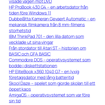
visade vägen mot DVD
HP ProBook 430 G4 – en arbetsdator från
tiden före Windows 11
Dubbelåtta Kameran Gevaert Automatic – en
mekanisk filmkamera från 8 mm-filmens
storhetstid
IBM ThinkPad 701 – den lilla datorn som
vecklade ut sina vingar
Från stordator till Atari ST – historien om
BASIC och GFA BASIC
Commodore DOS – operativsystemet som
bodde i diskettstationen
HP EliteBook x360 1040 G7 – en lyxig
företagsdator med lång batteritid
Skool Daze – spelet som gjorde skolan till ett
öppet kaos
AmigaOS – operativsystemet som var före
sin tid