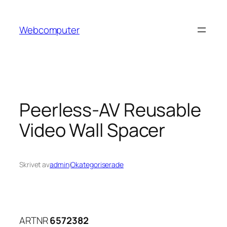
Hoppa
till
Webcomputer
innehåll
Peerless-AV Reusable
Video Wall Spacer
Skrivet av
admin
i
Okategoriserade
ARTNR
6572382