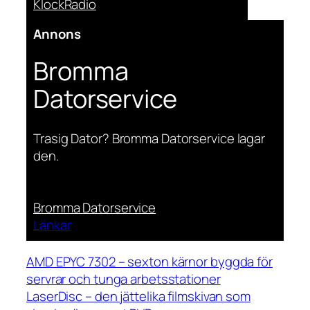
KlockRadio
Annons
Bromma
Datorservice
Trasig Dator? Bromma Datorservice lagar
den.
Bromma Datorservice
Länkar
AMD EPYC 7302 – sexton kärnor byggda för
servrar och tunga arbetsstationer
LaserDisc – den jättelika filmskivan som