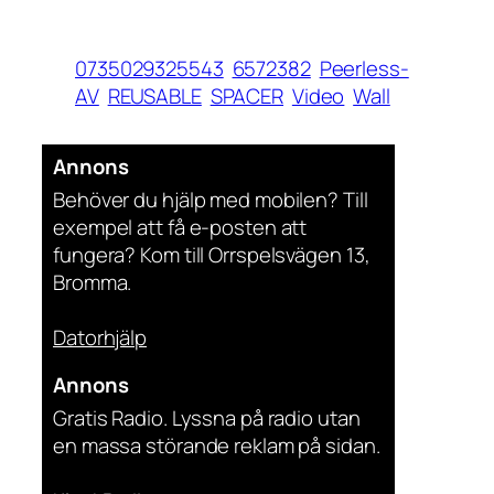
0735029325543
6572382
Peerless-
AV
REUSABLE
SPACER
Video
Wall
Annons
Behöver du hjälp med mobilen? Till
exempel att få e-posten att
fungera? Kom till Orrspelsvägen 13,
Bromma.
Datorhjälp
Annons
Gratis Radio. Lyssna på radio utan
en massa störande reklam på sidan.