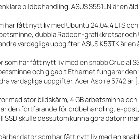
nklare bildbehandling. ASUS S551LN är en äld
m har fått nytt liv med Ubuntu 24.04.4 LTS oc
betsminne, dubbla Radeon-grafikkretsar och U
ndra vardagliga uppgifter. ASUS K53TK är en ä
r som har fått nytt liv med en snabb Crucial S
rbetsminne och gigabit Ethernet fungerar den 
ra vardagliga uppgifter. Acer Aspire 5742 är [
ator med stor bildskärm, 4 GB arbetsminne oc
erar den fortfarande för ordbehandling, e-post
 till SSD skulle dessutom kunna göra datorn m
bärbar dator som har fått nytt liv med en sna