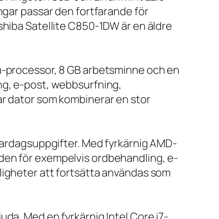
ngar passar den fortfarande för
shiba Satellite C850-1DW är en äldre
um-processor, 8 GB arbetsminne och en
ng, e-post, webbsurfning,
ar dator som kombinerar en stor
 vardagsuppgifter. Med fyrkärnig AMD-
den för exempelvis ordbehandling, e-
ligheter att fortsätta användas som
da. Med en fyrkärnig Intel Core i7-