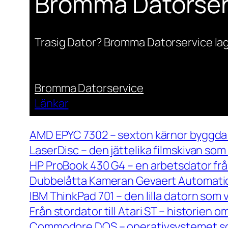
Bromma Datorser
Trasig Dator? Bromma Datorservice lag
Bromma Datorservice
Länkar
AMD EPYC 7302 – sexton kärnor byggda 
LaserDisc – den jättelika filmskivan so
HP ProBook 430 G4 – en arbetsdator frå
Dubbelåtta Kameran Gevaert Automatic 
IBM ThinkPad 701 – den lilla datorn som 
Från stordator till Atari ST – historien
Commodore DOS – operativsystemet so