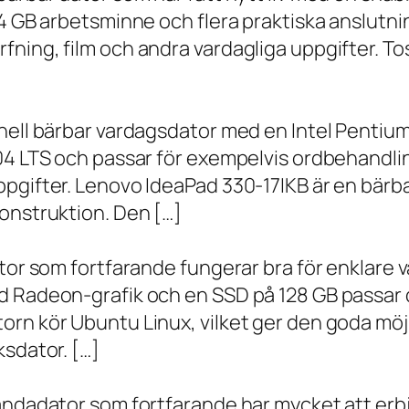
 4 GB arbetsminne och flera praktiska anslutni
ning, film och andra vardagliga uppgifter. To
onell bärbar vardagsdator med en Intel Penti
.04 LTS och passar för exempelvis ordbehandli
ppgifter. Lenovo IdeaPad 330-17IKB är en bärb
onstruktion. Den […]
ator som fortfarande fungerar bra för enklare
d Radeon-grafik och en SSD på 128 GB passar 
orn kör Ubuntu Linux, vilket ger den goda möj
ksdator. […]
andadator som fortfarande har mycket att erbju