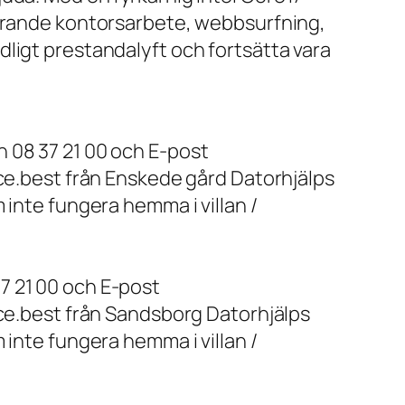
farande kontorsarbete, webbsurfning,
ligt prestandalyft och fortsätta vara
 08 37 21 00 och E-post
ice.best från Enskede gård Datorhjälps
 inte fungera hemma i villan /
7 21 00 och E-post
ice.best från Sandsborg Datorhjälps
 inte fungera hemma i villan /