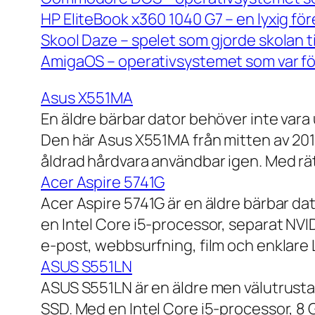
HP EliteBook x360 1040 G7 – en lyxig fö
Skool Daze – spelet som gjorde skolan ti
AmigaOS – operativsystemet som var för
Asus X551MA
En äldre bärbar dator behöver inte vara
Den här Asus X551MA från mitten av 2010-
åldrad hårdvara användbar igen. Med rät
Acer Aspire 5741G
Acer Aspire 5741G är en äldre bärbar da
en Intel Core i5-processor, separat NV
e-post, webbsurfning, film och enklare
ASUS S551LN
ASUS S551LN är en äldre men välutrustad
SSD. Med en Intel Core i5-processor, 8