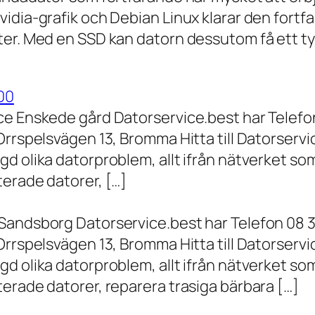
vidia-grafik och Debian Linux klarar den fort
er. Med en SSD kan datorn dessutom få ett tyd
00
ce Enskede gård Datorservice.best har Telefon
Orrspelsvägen 13, Bromma Hitta till Datorserv
d olika datorproblem, allt ifrån nätverket som
terade datorer, […]
Sandsborg Datorservice.best har Telefon 08 3
Orrspelsvägen 13, Bromma Hitta till Datorserv
d olika datorproblem, allt ifrån nätverket som
erade datorer, reparera trasiga bärbara […]