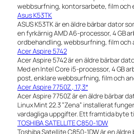
webbsurfning, kontorsarbete, film och e
Asus K53TK
ASUS K53TK är en äldre bärbar dator so
en fyrkärnig AMD A6-processor, 4 GB ar
ordbehandling, webbsurfning, film och a
Acer Aspire 5742
Acer Aspire 5742 är en äldre bärbar dato
Med en Intel Core i5-processor, 4 GB a
post, enklare webbsurfning, film och and
Acer Aspire 7750Z , 17,3″
Acer Aspire 7750Z är en äldre bärbar d
Linux Mint 22.3 ”Zena” installerat fung
vardagliga uppgifter. Ett framtida byte
TOSHIBA SATELLITE C850-1DW
Toshiba Satellite C850-1DW är en äldre 