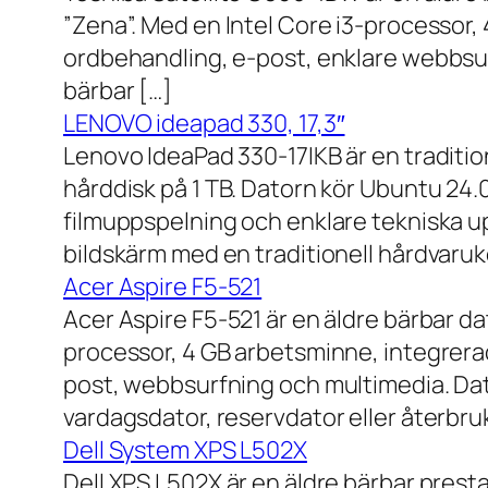
”Zena”. Med en Intel Core i3-processor,
ordbehandling, e-post, enklare webbsurf
bärbar […]
LENOVO ideapad 330, 17,3″
Lenovo IdeaPad 330-17IKB är en traditi
hårddisk på 1 TB. Datorn kör Ubuntu 24
filmuppspelning och enklare tekniska u
bildskärm med en traditionell hårdvaruk
Acer Aspire F5-521
Acer Aspire F5-521 är en äldre bärbar d
processor, 4 GB arbetsminne, integrera
post, webbsurfning och multimedia. Dat
vardagsdator, reservdator eller återbru
Dell System XPS L502X
Dell XPS L502X är en äldre bärbar prest