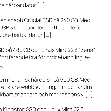
re bärbar dator […]
h en snabb Crucial SSD på 240 GB. Med
SB 3.0 passar den fortfarande för
ldre bärbar dator […]
SD på 480 GB och Linux Mint 22.3 ”Zena”.
fortfarande bra för ordbehandling, e-
…]
h en mekanisk hårddisk på 500 GB. Med
, enklare webbsurfning, film och andra
ärkbart snabbare och mer responsiv. […]
bb Kingston SSD och Linux Mint 22.3