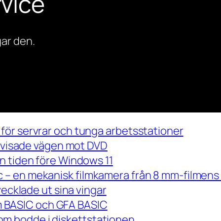
vice
ar den.
för servrar och tunga arbetsstationer
m visade vägen mot DVD
n tiden före Windows 11
– en mekanisk filmkamera från 8 mm-filmens 
vecklade ut sina vingar
 om BASIC och GFA BASIC
m bodde i diskettstationen