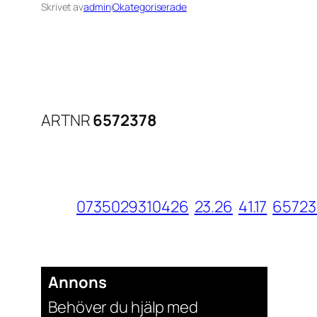
Skrivet av
admin
i
Okategoriserade
ARTNR
6572378
0735029310426
23.26
41.17
65723
Annons
Behöver du hjälp med