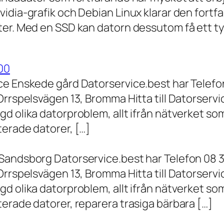
vidia-grafik och Debian Linux klarar den fort
er. Med en SSD kan datorn dessutom få ett tyd
00
ce Enskede gård Datorservice.best har Telefon
Orrspelsvägen 13, Bromma Hitta till Datorserv
d olika datorproblem, allt ifrån nätverket som
terade datorer, […]
Sandsborg Datorservice.best har Telefon 08 3
Orrspelsvägen 13, Bromma Hitta till Datorserv
d olika datorproblem, allt ifrån nätverket som
erade datorer, reparera trasiga bärbara […]