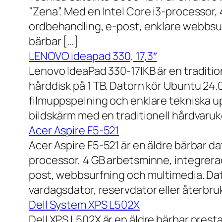
”Zena”. Med en Intel Core i3-processor,
ordbehandling, e-post, enklare webbsurf
bärbar […]
LENOVO ideapad 330, 17,3″
Lenovo IdeaPad 330-17IKB är en traditi
hårddisk på 1 TB. Datorn kör Ubuntu 24
filmuppspelning och enklare tekniska u
bildskärm med en traditionell hårdvaruk
Acer Aspire F5-521
Acer Aspire F5-521 är en äldre bärbar d
processor, 4 GB arbetsminne, integrera
post, webbsurfning och multimedia. Dat
vardagsdator, reservdator eller återbru
Dell System XPS L502X
Dell XPS L502X är en äldre bärbar prest