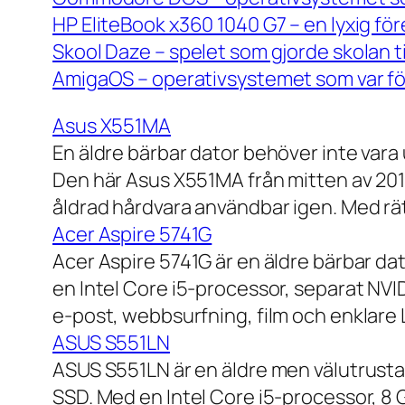
HP EliteBook x360 1040 G7 – en lyxig fö
Skool Daze – spelet som gjorde skolan ti
AmigaOS – operativsystemet som var för
Asus X551MA
En äldre bärbar dator behöver inte vara
Den här Asus X551MA från mitten av 2010-
åldrad hårdvara användbar igen. Med rät
Acer Aspire 5741G
Acer Aspire 5741G är en äldre bärbar da
en Intel Core i5-processor, separat NV
e-post, webbsurfning, film och enklare
ASUS S551LN
ASUS S551LN är en äldre men välutrustad
SSD. Med en Intel Core i5-processor, 8