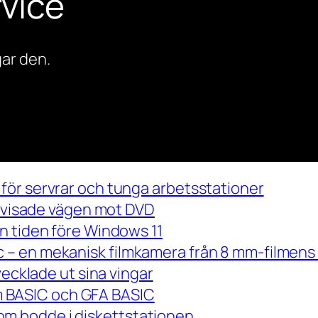
vice
ar den.
för servrar och tunga arbetsstationer
m visade vägen mot DVD
n tiden före Windows 11
– en mekanisk filmkamera från 8 mm-filmens 
vecklade ut sina vingar
 om BASIC och GFA BASIC
m bodde i diskettstationen