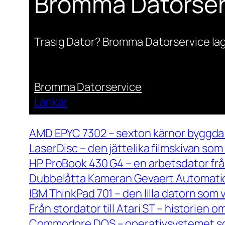
Bromma Datorser
Trasig Dator? Bromma Datorservice lag
Bromma Datorservice
Länkar
AMD EPYC 7302 – sexton kärnor byggda 
LaserDisc – den jättelika filmskivan so
HP ProBook 430 G4 – en arbetsdator frå
Dubbelåtta Kameran Gevaert Automatic 
IBM ThinkPad 701 – den lilla datorn som 
Från stordator till Atari ST – historien
Commodore DOS – operativsystemet so