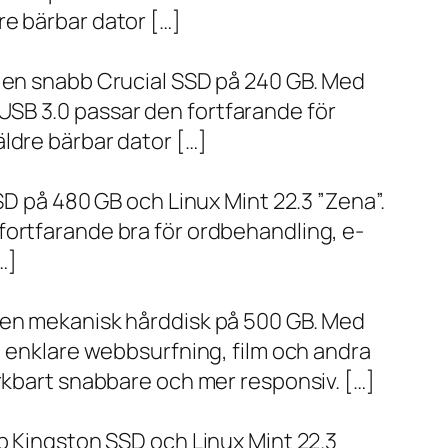
re bärbar dator […]
h en snabb Crucial SSD på 240 GB. Med
SB 3.0 passar den fortfarande för
ldre bärbar dator […]
SD på 480 GB och Linux Mint 22.3 ”Zena”.
fortfarande bra för ordbehandling, e-
…]
h en mekanisk hårddisk på 500 GB. Med
, enklare webbsurfning, film och andra
ärkbart snabbare och mer responsiv. […]
bb Kingston SSD och Linux Mint 22.3