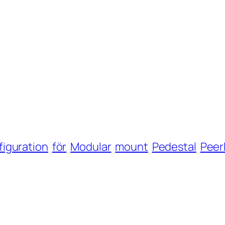
iguration
för
Modular
mount
Pedestal
Peer