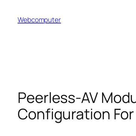
Hoppa
till
Webcomputer
innehåll
Peerless-AV Modu
Configuration For