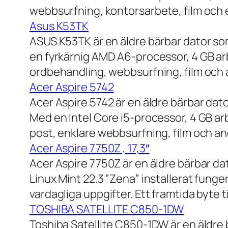
webbsurfning, kontorsarbete, film och e
Asus K53TK
ASUS K53TK är en äldre bärbar dator so
en fyrkärnig AMD A6-processor, 4 GB ar
ordbehandling, webbsurfning, film och a
Acer Aspire 5742
Acer Aspire 5742 är en äldre bärbar dato
Med en Intel Core i5-processor, 4 GB a
post, enklare webbsurfning, film och and
Acer Aspire 7750Z , 17,3″
Acer Aspire 7750Z är en äldre bärbar d
Linux Mint 22.3 ”Zena” installerat fung
vardagliga uppgifter. Ett framtida byte
TOSHIBA SATELLITE C850-1DW
Toshiba Satellite C850-1DW är en äldre 