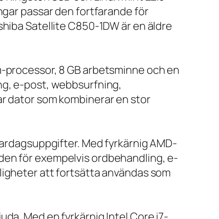
ngar passar den fortfarande för
shiba Satellite C850-1DW är en äldre
um-processor, 8 GB arbetsminne och en
ng, e-post, webbsurfning,
ar dator som kombinerar en stor
 vardagsuppgifter. Med fyrkärnig AMD-
den för exempelvis ordbehandling, e-
ligheter att fortsätta användas som
da. Med en fyrkärnig Intel Core i7-