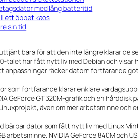
retagsdator med lång batteritid
ll ett öppet kaos
e sin tid
 uttjänt bara för att den inte längre klarar 
talet har fått nytt liv med Debian och visar h
t anpassningar räcker datorn fortfarande gott
tor som fortfarande klarar enklare vardagsuppg
IDIA GeForce GT 320M-grafik och en hårddisk p
 Linuxprojekt, även om mer arbetsminne och en
 bärbar dator som fått nytt liv med Linux Min
 GB arbetsminne, NVIDIA GeForce 840M och USB