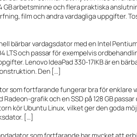
 4 GB arbetsminne och flera praktiska anslutni
ning, film och andra vardagliga uppgifter. To
onell bärbar vardagsdator med en Intel Penti
.04 LTS och passar för exempelvis ordbehandli
ppgifter. Lenovo IdeaPad 330-17IKB är en bärb
onstruktion. Den […]
ator som fortfarande fungerar bra för enklare
d Radeon-grafik och en SSD på 128 GB passar 
orn kör Ubuntu Linux, vilket ger den goda möj
ksdator. […]
andadator som fortfarande har mycket att erbju