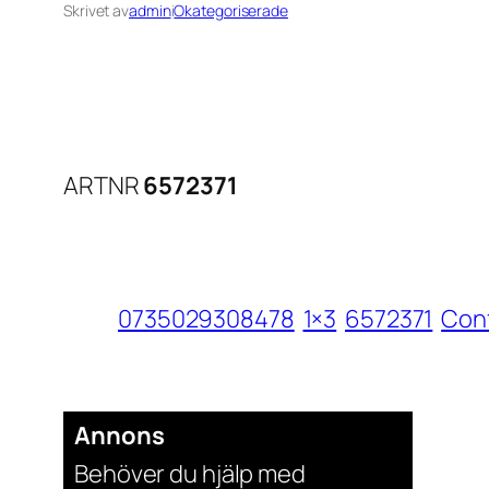
Skrivet av
admin
i
Okategoriserade
ARTNR
6572371
0735029308478
1×3
6572371
Conf
Annons
Behöver du hjälp med