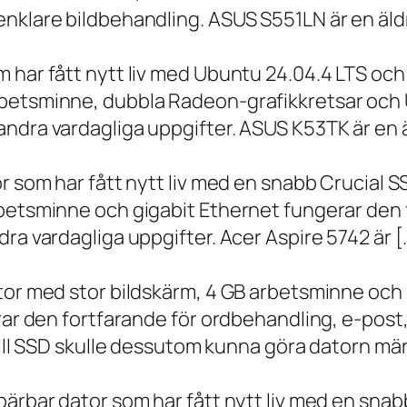
nklare bildbehandling. ASUS S551LN är en äld
m har fått nytt liv med Ubuntu 24.04.4 LTS oc
betsminne, dubbla Radeon-grafikkretsar och U
ndra vardagliga uppgifter. ASUS K53TK är en ä
r som har fått nytt liv med en snabb Crucial S
rbetsminne och gigabit Ethernet fungerar den 
ra vardagliga uppgifter. Acer Aspire 5742 är [
ator med stor bildskärm, 4 GB arbetsminne oc
erar den fortfarande för ordbehandling, e-post
 till SSD skulle dessutom kunna göra datorn m
bärbar dator som har fått nytt liv med en sna