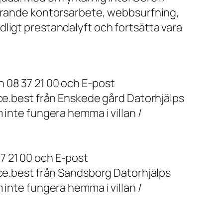
farande kontorsarbete, webbsurfning,
ligt prestandalyft och fortsätta vara
 08 37 21 00 och E-post
ice.best från Enskede gård Datorhjälps
 inte fungera hemma i villan /
7 21 00 och E-post
ice.best från Sandsborg Datorhjälps
 inte fungera hemma i villan /