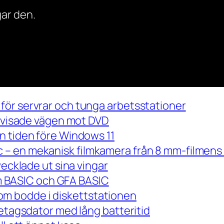
ar den.
för servrar och tunga arbetsstationer
m visade vägen mot DVD
n tiden före Windows 11
– en mekanisk filmkamera från 8 mm-filmens 
vecklade ut sina vingar
 om BASIC och GFA BASIC
m bodde i diskettstationen
retagsdator med lång batteritid