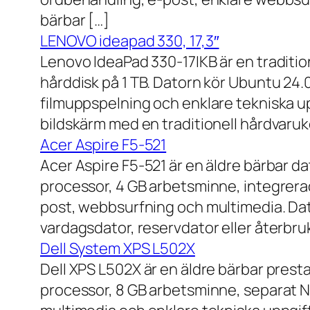
bärbar […]
LENOVO ideapad 330, 17,3″
Lenovo IdeaPad 330-17IKB är en traditi
hårddisk på 1 TB. Datorn kör Ubuntu 24
filmuppspelning och enklare tekniska u
bildskärm med en traditionell hårdvaruk
Acer Aspire F5-521
Acer Aspire F5-521 är en äldre bärbar d
processor, 4 GB arbetsminne, integrera
post, webbsurfning och multimedia. Dat
vardagsdator, reservdator eller återbru
Dell System XPS L502X
Dell XPS L502X är en äldre bärbar prest
processor, 8 GB arbetsminne, separat N