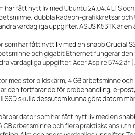
m har fått nytt liv med Ubuntu 24.04.4 LTS oc
betsminne, dubbla Radeon-grafikkretsar och U
ndra vardagliga uppgifter. ASUS K53TK är en ä
r som har fått nytt liv med en snabb Crucial S
rbetsminne och gigabit Ethernet fungerar den 
ra vardagliga uppgifter. Acer Aspire 5742 är [
ator med stor bildskärm, 4 GB arbetsminne oc
erar den fortfarande för ordbehandling, e-post
 till SSD skulle dessutom kunna göra datorn m
bärbar dator som har fått nytt liv med en sna
 4 GB arbetsminne och flera praktiska anslutni
ning, film och andra vardagliga uppgifter. To