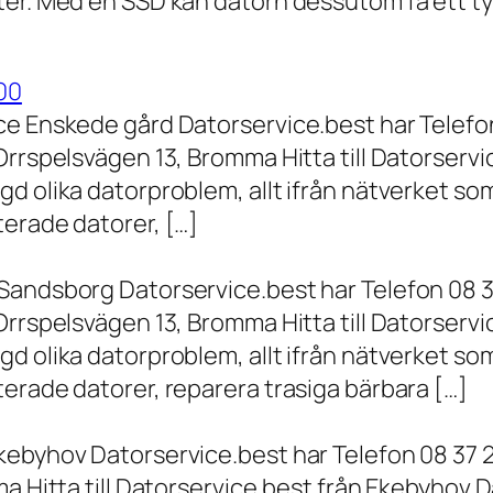
er. Med en SSD kan datorn dessutom få ett tyd
00
ce Enskede gård Datorservice.best har Telefon
Orrspelsvägen 13, Bromma Hitta till Datorserv
d olika datorproblem, allt ifrån nätverket som
terade datorer, […]
Sandsborg Datorservice.best har Telefon 08 3
Orrspelsvägen 13, Bromma Hitta till Datorserv
d olika datorproblem, allt ifrån nätverket som
erade datorer, reparera trasiga bärbara […]
kebyhov Datorservice.best har Telefon 08 37 
a Hitta till Datorservice.best från Ekebyhov D