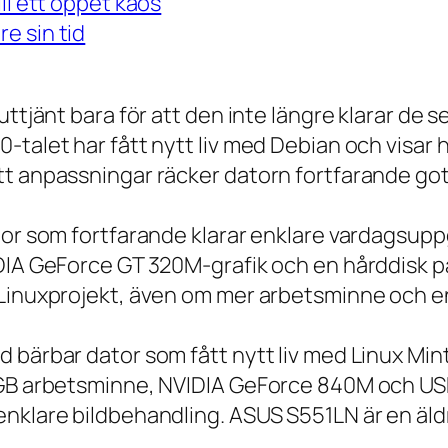
ll ett öppet kaos
e sin tid
 uttjänt bara för att den inte längre klarar 
talet har fått nytt liv med Debian och visar h
t anpassningar räcker datorn fortfarande gott
tor som fortfarande klarar enklare vardagsuppg
IDIA GeForce GT 320M-grafik och en hårddisk p
 Linuxprojekt, även om mer arbetsminne och en
 bärbar dator som fått nytt liv med Linux Min
 GB arbetsminne, NVIDIA GeForce 840M och USB
nklare bildbehandling. ASUS S551LN är en äld