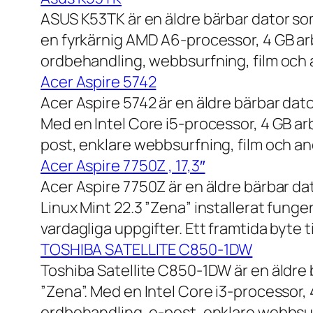
ASUS K53TK är en äldre bärbar dator so
en fyrkärnig AMD A6-processor, 4 GB ar
ordbehandling, webbsurfning, film och a
Acer Aspire 5742
Acer Aspire 5742 är en äldre bärbar dato
Med en Intel Core i5-processor, 4 GB a
post, enklare webbsurfning, film och and
Acer Aspire 7750Z , 17,3″
Acer Aspire 7750Z är en äldre bärbar d
Linux Mint 22.3 ”Zena” installerat fung
vardagliga uppgifter. Ett framtida byte
TOSHIBA SATELLITE C850-1DW
Toshiba Satellite C850-1DW är en äldre 
”Zena”. Med en Intel Core i3-processor,
ordbehandling, e-post, enklare webbsurf