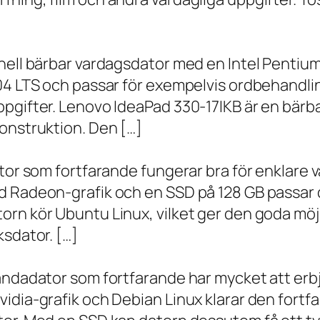
onell bärbar vardagsdator med en Intel Penti
.04 LTS och passar för exempelvis ordbehandli
ppgifter. Lenovo IdeaPad 330-17IKB är en bärb
onstruktion. Den […]
ator som fortfarande fungerar bra för enklare
d Radeon-grafik och en SSD på 128 GB passar 
orn kör Ubuntu Linux, vilket ger den goda möj
ksdator. […]
andadator som fortfarande har mycket att erbju
vidia-grafik och Debian Linux klarar den fort