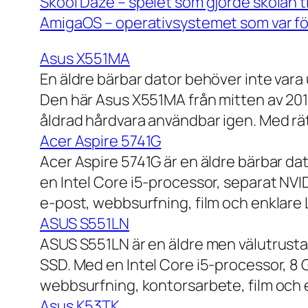
Skool Daze – spelet som gjorde skolan ti
AmigaOS – operativsystemet som var för
Asus X551MA
En äldre bärbar dator behöver inte vara
Den här Asus X551MA från mitten av 2010-
åldrad hårdvara användbar igen. Med rät
Acer Aspire 5741G
Acer Aspire 5741G är en äldre bärbar da
en Intel Core i5-processor, separat NV
e-post, webbsurfning, film och enklare
ASUS S551LN
ASUS S551LN är en äldre men välutrustad
SSD. Med en Intel Core i5-processor, 8
webbsurfning, kontorsarbete, film och e
Asus K53TK