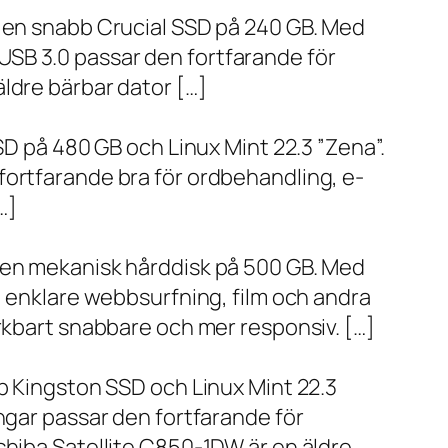
h en snabb Crucial SSD på 240 GB. Med
SB 3.0 passar den fortfarande för
ldre bärbar dator […]
SD på 480 GB och Linux Mint 22.3 ”Zena”.
fortfarande bra för ordbehandling, e-
…]
h en mekanisk hårddisk på 500 GB. Med
, enklare webbsurfning, film och andra
ärkbart snabbare och mer responsiv. […]
bb Kingston SSD och Linux Mint 22.3
ngar passar den fortfarande för
shiba Satellite C850-1DW är en äldre