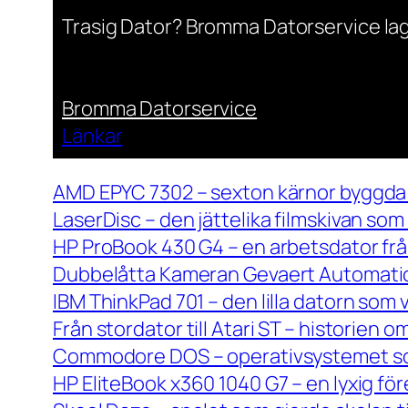
Trasig Dator? Bromma Datorservice lag
Bromma Datorservice
Länkar
AMD EPYC 7302 – sexton kärnor byggda 
LaserDisc – den jättelika filmskivan so
HP ProBook 430 G4 – en arbetsdator frå
Dubbelåtta Kameran Gevaert Automatic 
IBM ThinkPad 701 – den lilla datorn som 
Från stordator till Atari ST – historien
Commodore DOS – operativsystemet so
HP EliteBook x360 1040 G7 – en lyxig fö