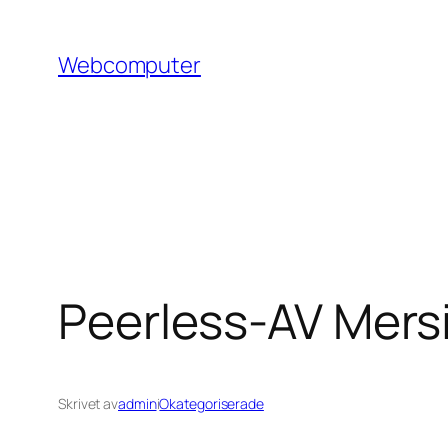
Hoppa
till
Webcomputer
innehåll
Peerless-AV Mers
Skrivet av
admin
i
Okategoriserade