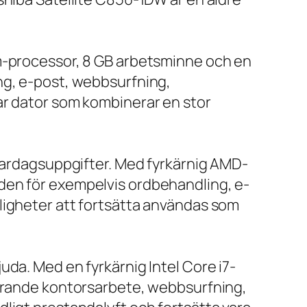
um-processor, 8 GB arbetsminne och en
ng, e-post, webbsurfning,
ar dator som kombinerar en stor
 vardagsuppgifter. Med fyrkärnig AMD-
den för exempelvis ordbehandling, e-
ligheter att fortsätta användas som
da. Med en fyrkärnig Intel Core i7-
farande kontorsarbete, webbsurfning,