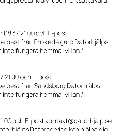
ligt prestandalyft och fortsätta vara
 08 37 21 00 och E-post
ice.best från Enskede gård Datorhjälps
 inte fungera hemma i villan /
7 21 00 och E-post
ice.best från Sandsborg Datorhjälps
 inte fungera hemma i villan /
21 00 och E-post kontakt@datorhjalp.se
atorhjälps Datorservice kan hjälpa dig