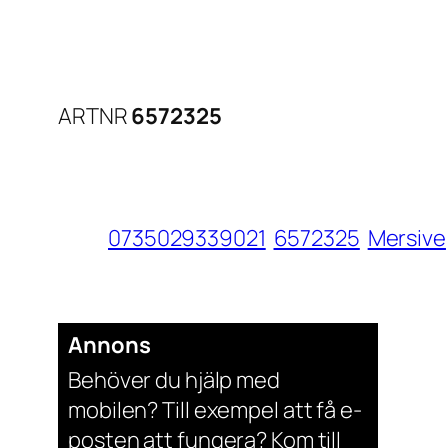
ARTNR
6572325
0735029339021
6572325
Mersive
Annons
Behöver du hjälp med
mobilen? Till exempel att få e-
posten att fungera? Kom till